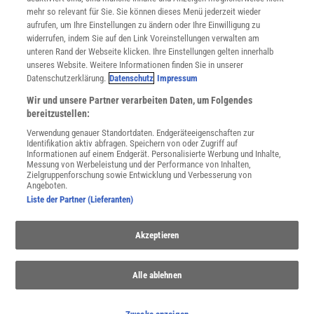
Cookie-Einstellungen
mehr so relevant für Sie. Sie können dieses Menü jederzeit wieder
Utiq verwalten
aufrufen, um Ihre Einstellungen zu ändern oder Ihre Einwilligung zu
Nutzungsbasierte Onlinewerbung
widerrufen, indem Sie auf den Link Voreinstellungen verwalten am
Alle Artikel
unteren Rand der Webseite klicken. Ihre Einstellungen gelten innerhalb
unseres Website. Weitere Informationen finden Sie in unserer
Impressum
Datenschutzerklärung.
Datenschutz
Impressum
WEITERE ANGEBOTE
Wir und unsere Partner verarbeiten Daten, um Folgendes
Angebote für Schulen
bereitzustellen:
Angebote für Institutionen
Verwendung genauer Standortdaten. Endgeräteeigenschaften zur
Sprachen lernen mit Gymglish
Identifikation aktiv abfragen. Speichern von oder Zugriff auf
Lexika
Informationen auf einem Endgerät. Personalisierte Werbung und Inhalte,
Messung von Werbeleistung und der Performance von Inhalten,
Für Spektrum schreiben
Zielgruppenforschung sowie Entwicklung und Verbesserung von
Zugänglichkeitserklärung
Angeboten.
Liste der Partner (Lieferanten)
WEBSEITEN
KielSCN
Akzeptieren
Wissenschaft in die Schulen
SciLogs
Alle ablehnen
Uns finden Sie auch hier: