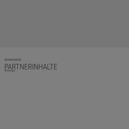
SPONSORED
PARTNERINHALTE
Anzeige