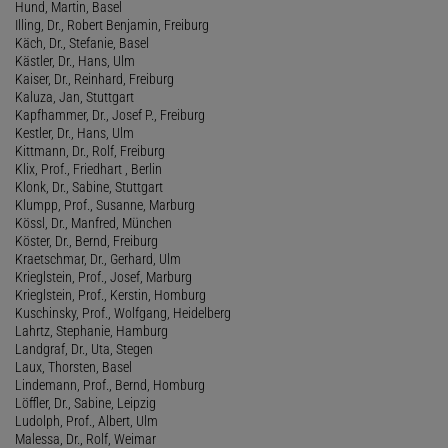
Hund, Martin, Basel
Illing, Dr., Robert Benjamin, Freiburg
Käch, Dr., Stefanie, Basel
Kästler, Dr., Hans, Ulm
Kaiser, Dr., Reinhard, Freiburg
Kaluza, Jan, Stuttgart
Kapfhammer, Dr., Josef P., Freiburg
Kestler, Dr., Hans, Ulm
Kittmann, Dr., Rolf, Freiburg
Klix, Prof., Friedhart , Berlin
Klonk, Dr., Sabine, Stuttgart
Klumpp, Prof., Susanne, Marburg
Kössl, Dr., Manfred, München
Köster, Dr., Bernd, Freiburg
Kraetschmar, Dr., Gerhard, Ulm
Krieglstein, Prof., Josef, Marburg
Krieglstein, Prof., Kerstin, Homburg
Kuschinsky, Prof., Wolfgang, Heidelberg
Lahrtz, Stephanie, Hamburg
Landgraf, Dr., Uta, Stegen
Laux, Thorsten, Basel
Lindemann, Prof., Bernd, Homburg
Löffler, Dr., Sabine, Leipzig
Ludolph, Prof., Albert, Ulm
Malessa, Dr., Rolf, Weimar