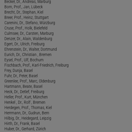
Becker, Dr., Andreas, Marburg
Born, Prof., Jan, Lübeck
Brecht, Dr., Stephan, Kiel
Breer, Prof., Heinz, Stuttgart
Carenini, Dr., Stefano, Würzburg
Cruse, Prof., Holk, Bielefeld
Culmsee, Dr., Carsten, Marburg
Denzer, Dr., Alain, Waldenburg
Egert, Dr., Ulrich, Freiburg
Ehrenstein, Dr., Walter, Dortmund
Eurich, Dr., Christian , Bremen
Eysel, Prof., Ulf, Bochum
Fischbach, Prof., Karl-Friedrich, Freiburg
Frey, Dunja, Basel
Fuhr, Dr., Peter, Basel
Greenlee, Prof., Marc, Oldenburg
Hartmann, Beate, Basel
Heck, Dr., Detlef, Freiburg
Heller, Prof., Kurt, München
Henkel , Dr., Rolf , Bremen
Herdegen, Prof., Thomas, Kiel
Herrmann, Dr., Gudrun, Bern
Hilbig, Dr., Heidegard, Leipzig
Hirth, Dr., Frank, Basel
Huber, Dr., Gerhard, Zürich