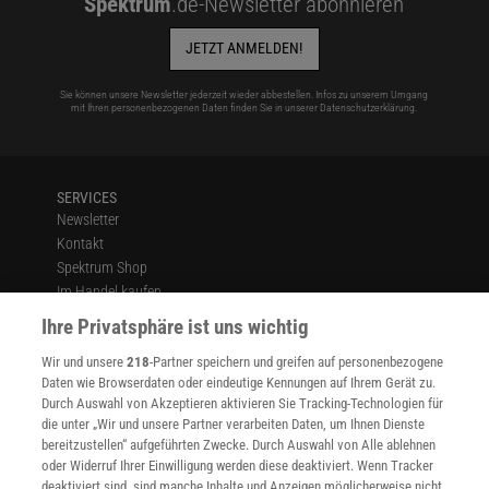
Spektrum
.de-Newsletter abonnieren
JETZT ANMELDEN!
Sie können unsere Newsletter jederzeit wieder abbestellen. Infos zu unserem Umgang
mit Ihren personenbezogenen Daten finden Sie in unserer
Datenschutzerklärung
.
SERVICES
Newsletter
Kontakt
Spektrum Shop
Im Handel kaufen
Presse
Ihre Privatsphäre ist uns wichtig
Verträge kündigen
Wir und unsere
218
-Partner speichern und greifen auf personenbezogene
Widerruf
Daten wie Browserdaten oder eindeutige Kennungen auf Ihrem Gerät zu.
INFO
Durch Auswahl von Akzeptieren aktivieren Sie Tracking-Technologien für
Mediadaten
die unter „Wir und unsere Partner verarbeiten Daten, um Ihnen Dienste
bereitzustellen“ aufgeführten Zwecke. Durch Auswahl von Alle ablehnen
Datenschutz
oder Widerruf Ihrer Einwilligung werden diese deaktiviert. Wenn Tracker
Nutzungsbedingungen
deaktiviert sind, sind manche Inhalte und Anzeigen möglicherweise nicht