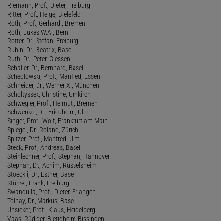
Riemann, Prof., Dieter, Freiburg
Ritter, Prof., Helge, Bielefeld
Roth, Prof., Gerhard , Bremen
Roth, Lukas W.A., Bern
Rotter, Dr., Stefan, Freiburg
Rubin, Dr., Beatrix, Basel
Ruth, Dr., Peter, Giessen
Schaller, Dr., Bernhard, Basel
Schedlowski, Prof., Manfred, Essen
Schneider, Dr., Werner X., München
Scholtyssek, Christine, Umkirch
Schwegler, Prof., Helmut , Bremen
Schwenker, Dr., Friedhelm, Ulm
Singer, Prof., Wolf, Frankfurt am Main
Spiegel, Dr., Roland, Zürich
Spitzer, Prof., Manfred, Ulm
Steck, Prof., Andreas, Basel
Steinlechner, Prof., Stephan, Hannover
Stephan, Dr., Achim, Rüsselsheim
Stoeckli, Dr., Esther, Basel
Stürzel, Frank, Freiburg
Swandulla, Prof., Dieter, Erlangen
Tolnay, Dr., Markus, Basel
Unsicker, Prof., Klaus, Heidelberg
Vaas, Rüdiger, Bietigheim-Bissingen