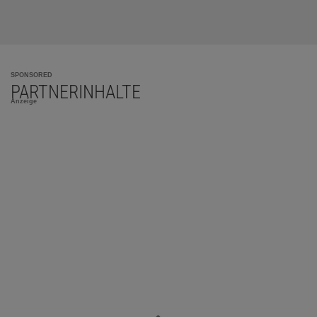
SPONSORED
PARTNERINHALTE
Anzeige