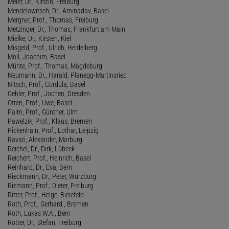
Meier, Dr., Kirstin, Freiburg
Mendelowitsch, Dr., Aminadav, Basel
Mergner, Prof., Thomas, Freiburg
Metzinger, Dr., Thomas, Frankfurt am Main
Mielke, Dr., Kirsten, Kiel
Misgeld, Prof., Ulrich, Heidelberg
Moll, Joachim, Basel
Münte, Prof., Thomas, Magdeburg
Neumann, Dr., Harald, Planegg-Martinsried
Nitsch, Prof., Cordula, Basel
Oehler, Prof., Jochen, Dresden
Otten, Prof., Uwe, Basel
Palm, Prof., Günther, Ulm
Pawelzik, Prof., Klaus, Bremen
Pickenhain, Prof., Lothar, Leipzig
Ravati, Alexander, Marburg
Reichel, Dr., Dirk, Lübeck
Reichert, Prof., Heinrich, Basel
Reinhard, Dr., Eva, Bern
Rieckmann, Dr., Peter, Würzburg
Riemann, Prof., Dieter, Freiburg
Ritter, Prof., Helge, Bielefeld
Roth, Prof., Gerhard , Bremen
Roth, Lukas W.A., Bern
Rotter, Dr., Stefan, Freiburg