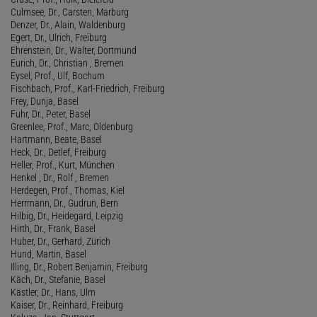
Culmsee, Dr., Carsten, Marburg
Denzer, Dr., Alain, Waldenburg
Egert, Dr., Ulrich, Freiburg
Ehrenstein, Dr., Walter, Dortmund
Eurich, Dr., Christian , Bremen
Eysel, Prof., Ulf, Bochum
Fischbach, Prof., Karl-Friedrich, Freiburg
Frey, Dunja, Basel
Fuhr, Dr., Peter, Basel
Greenlee, Prof., Marc, Oldenburg
Hartmann, Beate, Basel
Heck, Dr., Detlef, Freiburg
Heller, Prof., Kurt, München
Henkel , Dr., Rolf , Bremen
Herdegen, Prof., Thomas, Kiel
Herrmann, Dr., Gudrun, Bern
Hilbig, Dr., Heidegard, Leipzig
Hirth, Dr., Frank, Basel
Huber, Dr., Gerhard, Zürich
Hund, Martin, Basel
Illing, Dr., Robert Benjamin, Freiburg
Käch, Dr., Stefanie, Basel
Kästler, Dr., Hans, Ulm
Kaiser, Dr., Reinhard, Freiburg