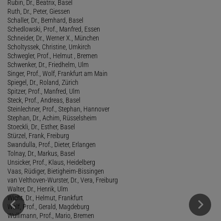
Rubin, Dr., Beatrix, Basel
Ruth, Dr., Peter, Giessen
Schaller, Dr., Bernhard, Basel
Schedlowski, Prof., Manfred, Essen
Schneider, Dr., Werner X., München
Scholtyssek, Christine, Umkirch
Schwegler, Prof., Helmut , Bremen
Schwenker, Dr., Friedhelm, Ulm
Singer, Prof., Wolf, Frankfurt am Main
Spiegel, Dr., Roland, Zürich
Spitzer, Prof., Manfred, Ulm
Steck, Prof., Andreas, Basel
Steinlechner, Prof., Stephan, Hannover
Stephan, Dr., Achim, Rüsselsheim
Stoeckli, Dr., Esther, Basel
Stürzel, Frank, Freiburg
Swandulla, Prof., Dieter, Erlangen
Tolnay, Dr., Markus, Basel
Unsicker, Prof., Klaus, Heidelberg
Vaas, Rüdiger, Bietigheim-Bissingen
van Velthoven-Wurster, Dr., Vera, Freiburg
Walter, Dr., Henrik, Ulm
Wicht, Dr., Helmut, Frankfurt
Wolf, Prof., Gerald, Magdeburg
Wullimann, Prof., Mario, Bremen