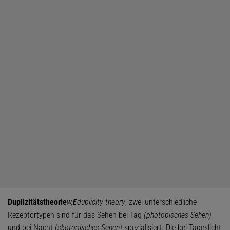
Duplizitätstheorie
w,
E
duplicity theory
, zwei unterschiedliche
Rezeptortypen sind für das Sehen bei Tag
(photopisches Sehen)
und bei Nacht
(skotopisches Sehen)
spezialisiert. Die bei Tageslicht