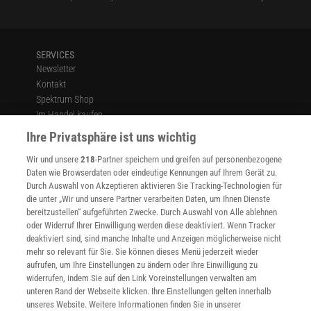
SERVICES
Newsletter
Kontakt
Spektrum Shop
Im Handel kaufen
Presse
Ihre Privatsphäre ist uns wichtig
Verträge kündigen
Wir und unsere
218
-Partner speichern und greifen auf personenbezogene
Widerruf
Daten wie Browserdaten oder eindeutige Kennungen auf Ihrem Gerät zu.
INFO
Durch Auswahl von Akzeptieren aktivieren Sie Tracking-Technologien für
Mediadaten
die unter „Wir und unsere Partner verarbeiten Daten, um Ihnen Dienste
bereitzustellen“ aufgeführten Zwecke. Durch Auswahl von Alle ablehnen
Datenschutz
oder Widerruf Ihrer Einwilligung werden diese deaktiviert. Wenn Tracker
Nutzungsbedingungen
deaktiviert sind, sind manche Inhalte und Anzeigen möglicherweise nicht
Cookie-Einstellungen
mehr so relevant für Sie. Sie können dieses Menü jederzeit wieder
Utiq verwalten
aufrufen, um Ihre Einstellungen zu ändern oder Ihre Einwilligung zu
Nutzungsbasierte Onlinewerbung
widerrufen, indem Sie auf den Link Voreinstellungen verwalten am
Alle Artikel
unteren Rand der Webseite klicken. Ihre Einstellungen gelten innerhalb
unseres Website. Weitere Informationen finden Sie in unserer
Impressum