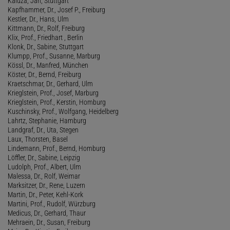
Kaluza, Jan, Stuttgart
Kapfhammer, Dr., Josef P., Freiburg
Kestler, Dr., Hans, Ulm
Kittmann, Dr., Rolf, Freiburg
Klix, Prof., Friedhart , Berlin
Klonk, Dr., Sabine, Stuttgart
Klumpp, Prof., Susanne, Marburg
Kössl, Dr., Manfred, München
Köster, Dr., Bernd, Freiburg
Kraetschmar, Dr., Gerhard, Ulm
Krieglstein, Prof., Josef, Marburg
Krieglstein, Prof., Kerstin, Homburg
Kuschinsky, Prof., Wolfgang, Heidelberg
Lahrtz, Stephanie, Hamburg
Landgraf, Dr., Uta, Stegen
Laux, Thorsten, Basel
Lindemann, Prof., Bernd, Homburg
Löffler, Dr., Sabine, Leipzig
Ludolph, Prof., Albert, Ulm
Malessa, Dr., Rolf, Weimar
Marksitzer, Dr., Rene, Luzern
Martin, Dr., Peter, Kehl-Kork
Martini, Prof., Rudolf, Würzburg
Medicus, Dr., Gerhard, Thaur
Mehraein, Dr., Susan, Freiburg