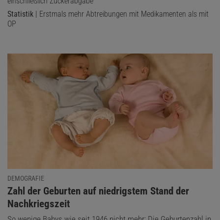
einschließlich Zuckerabgabe
Statistik
| Erstmals mehr Abtreibungen mit Medikamenten als mit
OP
DEMOGRAFIE
:
Zahl der Geburten auf niedrigstem Stand der
Nachkriegszeit
So wenige Babys wie seit 1946 nicht mehr: Die Geburtenzahl in