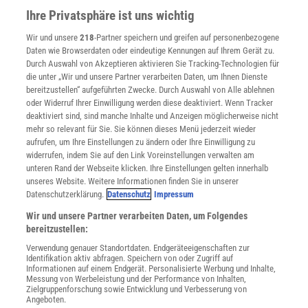
Im Handel kaufen
Ihre Privatsphäre ist uns wichtig
Presse
Wir und unsere
218
-Partner speichern und greifen auf personenbezogene
Verträge kündigen
Daten wie Browserdaten oder eindeutige Kennungen auf Ihrem Gerät zu.
INFO
Durch Auswahl von Akzeptieren aktivieren Sie Tracking-Technologien für
Mediadaten
die unter „Wir und unsere Partner verarbeiten Daten, um Ihnen Dienste
bereitzustellen“ aufgeführten Zwecke. Durch Auswahl von Alle ablehnen
Datenschutz
oder Widerruf Ihrer Einwilligung werden diese deaktiviert. Wenn Tracker
Nutzungsbedingungen
deaktiviert sind, sind manche Inhalte und Anzeigen möglicherweise nicht
Cookie-Einstellungen
mehr so relevant für Sie. Sie können dieses Menü jederzeit wieder
Utiq verwalten
aufrufen, um Ihre Einstellungen zu ändern oder Ihre Einwilligung zu
Nutzungsbasierte Onlinewerbung
widerrufen, indem Sie auf den Link Voreinstellungen verwalten am
Alle Artikel
unteren Rand der Webseite klicken. Ihre Einstellungen gelten innerhalb
unseres Website. Weitere Informationen finden Sie in unserer
Impressum
Datenschutzerklärung.
Datenschutz
Impressum
WEITERE ANGEBOTE
Wir und unsere Partner verarbeiten Daten, um Folgendes
Angebote für Schulen
bereitzustellen:
Angebote für Institutionen
Verwendung genauer Standortdaten. Endgeräteeigenschaften zur
Sprachen lernen mit Gymglish
Identifikation aktiv abfragen. Speichern von oder Zugriff auf
Lexika
Informationen auf einem Endgerät. Personalisierte Werbung und Inhalte,
Messung von Werbeleistung und der Performance von Inhalten,
Für Spektrum schreiben
Zielgruppenforschung sowie Entwicklung und Verbesserung von
Zugänglichkeitserklärung
Angeboten.