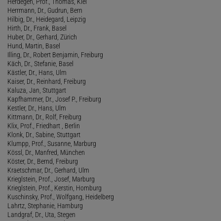
Herdegen, Prof., Thomas, Kiel
Herrmann, Dr., Gudrun, Bern
Hilbig, Dr., Heidegard, Leipzig
Hirth, Dr., Frank, Basel
Huber, Dr., Gerhard, Zürich
Hund, Martin, Basel
Illing, Dr., Robert Benjamin, Freiburg
Käch, Dr., Stefanie, Basel
Kästler, Dr., Hans, Ulm
Kaiser, Dr., Reinhard, Freiburg
Kaluza, Jan, Stuttgart
Kapfhammer, Dr., Josef P., Freiburg
Kestler, Dr., Hans, Ulm
Kittmann, Dr., Rolf, Freiburg
Klix, Prof., Friedhart , Berlin
Klonk, Dr., Sabine, Stuttgart
Klumpp, Prof., Susanne, Marburg
Kössl, Dr., Manfred, München
Köster, Dr., Bernd, Freiburg
Kraetschmar, Dr., Gerhard, Ulm
Krieglstein, Prof., Josef, Marburg
Krieglstein, Prof., Kerstin, Homburg
Kuschinsky, Prof., Wolfgang, Heidelberg
Lahrtz, Stephanie, Hamburg
Landgraf, Dr., Uta, Stegen