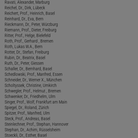
Ravati, Alexander, Marburg
Reichel, Dr., Dirk, Lübeck
Reichert, Prof., Heinrich, Basel
Reinhard, Dr., Eva, Bern
Rieckmann, Dr., Peter, Würzburg
Riemann, Prof., Dieter, Freiburg
Ritter, Prof., Helge, Bielefeld
Roth, Prof., Gerhard , Bremen
Roth, Lukas W.A., Bern
Rotter, Dr., Stefan, Freiburg
Rubin, Dr., Beatrix, Basel
Ruth, Dr., Peter, Giessen
Schaller, Dr., Bernhard, Basel
Schedlowski, Prof., Manfred, Essen
Schneider, Dr., Werner X., München
Scholtyssek, Christine, Umkirch
Schwegler, Prof., Helmut , Bremen
Schwenker, Dr., Friedhelm, Ulm
Singer, Prof., Wolf, Frankfurt am Main
Spiegel, Dr., Roland, Zürich
Spitzer, Prof., Manfred, Ulm
Steck, Prof., Andreas, Basel
Steinlechner, Prof., Stephan, Hannover
Stephan, Dr., Achim, Rüsselsheim
Stoeckli, Dr., Esther, Basel