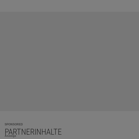
SPONSORED
PARTNERINHALTE
Anzeige