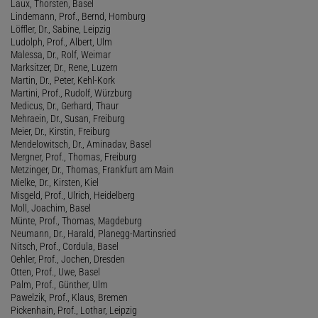
Laux, Thorsten, Basel
Lindemann, Prof., Bernd, Homburg
Löffler, Dr., Sabine, Leipzig
Ludolph, Prof., Albert, Ulm
Malessa, Dr., Rolf, Weimar
Marksitzer, Dr., Rene, Luzern
Martin, Dr., Peter, Kehl-Kork
Martini, Prof., Rudolf, Würzburg
Medicus, Dr., Gerhard, Thaur
Mehraein, Dr., Susan, Freiburg
Meier, Dr., Kirstin, Freiburg
Mendelowitsch, Dr., Aminadav, Basel
Mergner, Prof., Thomas, Freiburg
Metzinger, Dr., Thomas, Frankfurt am Main
Mielke, Dr., Kirsten, Kiel
Misgeld, Prof., Ulrich, Heidelberg
Moll, Joachim, Basel
Münte, Prof., Thomas, Magdeburg
Neumann, Dr., Harald, Planegg-Martinsried
Nitsch, Prof., Cordula, Basel
Oehler, Prof., Jochen, Dresden
Otten, Prof., Uwe, Basel
Palm, Prof., Günther, Ulm
Pawelzik, Prof., Klaus, Bremen
Pickenhain, Prof., Lothar, Leipzig