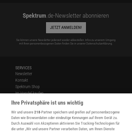
Spektrum
.de-Newsletter abonnieren
JETZT ANMELDEN!
Sie können unsere Newsletter jederzeit wieder abbestellen. Infos zu unserem Umgang
mit Ihren personenbezogenen Daten finden Sie in unserer
Datenschutzerklärung
.
SERVICES
Newsletter
Kontakt
Spektrum Shop
Im Handel kaufen
Presse
Ihre Privatsphäre ist uns wichtig
Verträge kündigen
Wir und unsere
218
-Partner speichern und greifen auf personenbezogene
Widerruf
Daten wie Browserdaten oder eindeutige Kennungen auf Ihrem Gerät zu.
INFO
Durch Auswahl von Akzeptieren aktivieren Sie Tracking-Technologien für
Mediadaten
die unter „Wir und unsere Partner verarbeiten Daten, um Ihnen Dienste