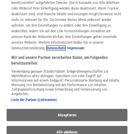
bereitzustellen“ aufgeführten Zwecke. Durch Auswahl von Alle ablehnen
Datenschutz
oder Widerruf Ihrer Einwilligung werden diese deaktiviert. Wenn Tracker
Nutzungsbedingungen
deaktiviert sind, sind manche Inhalte und Anzeigen möglicherweise nicht
Cookie-Einstellungen
mehr so relevant für Sie. Sie können dieses Menü jederzeit wieder
Utiq verwalten
aufrufen, um Ihre Einstellungen zu ändern oder Ihre Einwilligung zu
Nutzungsbasierte Onlinewerbung
widerrufen, indem Sie auf den Link Voreinstellungen verwalten am
Alle Artikel
unteren Rand der Webseite klicken. Ihre Einstellungen gelten innerhalb
unseres Website. Weitere Informationen finden Sie in unserer
Impressum
Datenschutzerklärung.
Datenschutz
Impressum
WEITERE ANGEBOTE
Wir und unsere Partner verarbeiten Daten, um Folgendes
Angebote für Schulen
bereitzustellen:
Angebote für Institutionen
Verwendung genauer Standortdaten. Endgeräteeigenschaften zur
Sprachen lernen mit Gymglish
Identifikation aktiv abfragen. Speichern von oder Zugriff auf
Lexika
Informationen auf einem Endgerät. Personalisierte Werbung und Inhalte,
Messung von Werbeleistung und der Performance von Inhalten,
Für Spektrum schreiben
Zielgruppenforschung sowie Entwicklung und Verbesserung von
Zugänglichkeitserklärung
Angeboten.
Liste der Partner (Lieferanten)
WEBSEITEN
KielSCN
Akzeptieren
Wissenschaft in die Schulen
SciLogs
Alle ablehnen