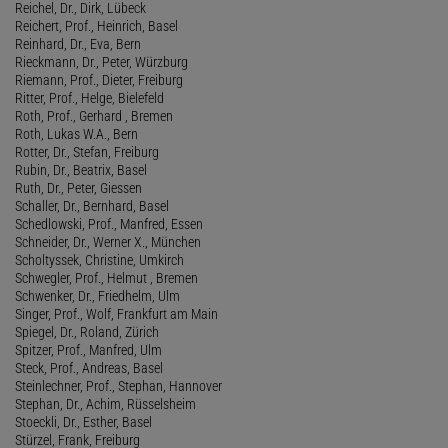
Reichel, Dr., Dirk, Lübeck
Reichert, Prof., Heinrich, Basel
Reinhard, Dr., Eva, Bern
Rieckmann, Dr., Peter, Würzburg
Riemann, Prof., Dieter, Freiburg
Ritter, Prof., Helge, Bielefeld
Roth, Prof., Gerhard , Bremen
Roth, Lukas W.A., Bern
Rotter, Dr., Stefan, Freiburg
Rubin, Dr., Beatrix, Basel
Ruth, Dr., Peter, Giessen
Schaller, Dr., Bernhard, Basel
Schedlowski, Prof., Manfred, Essen
Schneider, Dr., Werner X., München
Scholtyssek, Christine, Umkirch
Schwegler, Prof., Helmut , Bremen
Schwenker, Dr., Friedhelm, Ulm
Singer, Prof., Wolf, Frankfurt am Main
Spiegel, Dr., Roland, Zürich
Spitzer, Prof., Manfred, Ulm
Steck, Prof., Andreas, Basel
Steinlechner, Prof., Stephan, Hannover
Stephan, Dr., Achim, Rüsselsheim
Stoeckli, Dr., Esther, Basel
Stürzel, Frank, Freiburg