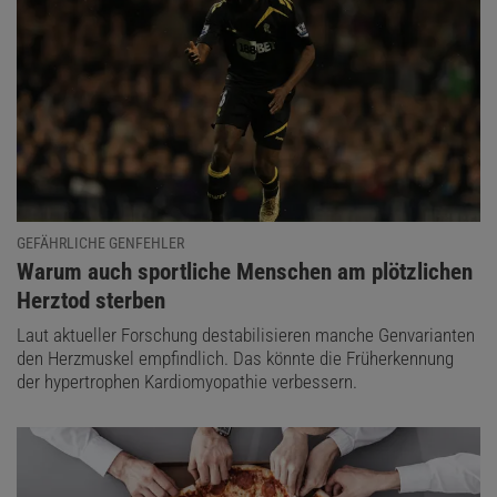
GEFÄHRLICHE GENFEHLER
:
Warum auch sportliche Menschen am plötzlichen
Herztod sterben
Laut aktueller Forschung destabilisieren manche Genvarianten
den Herzmuskel empfindlich. Das könnte die Früherkennung
der hypertrophen Kardiomyopathie verbessern.