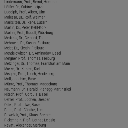
Lindemann, Prof., Bernd, Homburg
Löffler, Dr., Sabine, Leipzig
Ludolph, Prof., Albert, Ulm
Malessa, Dr., Rolf, Weimar
Marksitzer, Dr., Rene, Luzern
Martin, Dr., Peter, Kehl-Kork
Martini, Prof., Rudolf, Würzburg
Medicus, Dr., Gerhard, Thaur
Mehraein, Dr., Susan, Freiburg
Meier, Dr., Kirstin, Freiburg
Mendelowitsch, Dr., Aminadav, Basel
Mergner, Prof., Thomas, Freiburg
Metzinger, Dr., Thomas, Frankfurt am Main
Mielke, Dr., Kirsten, Kiel
Misgeld, Prof., Ulrich, Heidelberg
Moll, Joachim, Basel
Münte, Prof., Thomas, Magdeburg
Neumann, Dr., Harald, Planegg-Martinsried
Nitsch, Prof., Cordula, Basel
Oehler, Prof., Jochen, Dresden
Otten, Prof., Uwe, Basel
Palm, Prof., Günther, Ulm
Pawelzik, Prof., Klaus, Bremen
Pickenhain, Prof., Lothar, Leipzig
Ravati, Alexander, Marburg