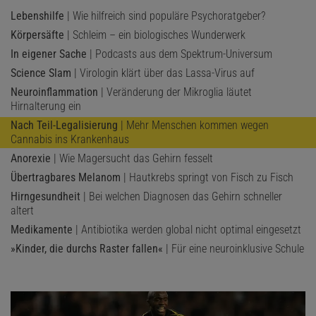
Lebenshilfe
| Wie hilfreich sind populäre Psychoratgeber?
Körpersäfte
| Schleim – ein biologisches Wunderwerk
In eigener Sache
| Podcasts aus dem Spektrum-Universum
Science Slam
| Virologin klärt über das Lassa-Virus auf
Neuroinflammation
| Veränderung der Mikroglia läutet
Hirnalterung ein
Nach Teil-Legalisierung
| Mehr Menschen kommen wegen
Cannabis ins Krankenhaus
Anorexie
| Wie Magersucht das Gehirn fesselt
Übertragbares Melanom
| Hautkrebs springt von Fisch zu Fisch
Hirngesundheit
| Bei welchen Diagnosen das Gehirn schneller
altert
Medikamente
| Antibiotika werden global nicht optimal eingesetzt
»Kinder, die durchs Raster fallen«
| Für eine neuroinklusive Schule