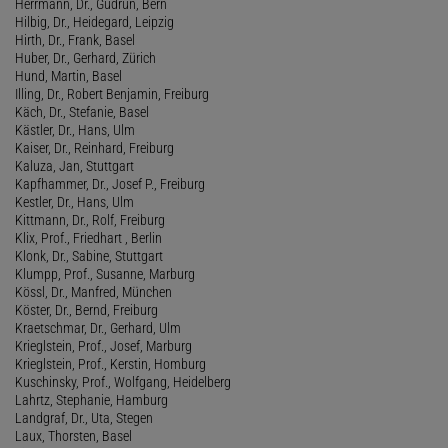
Herrmann, Dr., Gudrun, Bern
Hilbig, Dr., Heidegard, Leipzig
Hirth, Dr., Frank, Basel
Huber, Dr., Gerhard, Zürich
Hund, Martin, Basel
Illing, Dr., Robert Benjamin, Freiburg
Käch, Dr., Stefanie, Basel
Kästler, Dr., Hans, Ulm
Kaiser, Dr., Reinhard, Freiburg
Kaluza, Jan, Stuttgart
Kapfhammer, Dr., Josef P., Freiburg
Kestler, Dr., Hans, Ulm
Kittmann, Dr., Rolf, Freiburg
Klix, Prof., Friedhart , Berlin
Klonk, Dr., Sabine, Stuttgart
Klumpp, Prof., Susanne, Marburg
Kössl, Dr., Manfred, München
Köster, Dr., Bernd, Freiburg
Kraetschmar, Dr., Gerhard, Ulm
Krieglstein, Prof., Josef, Marburg
Krieglstein, Prof., Kerstin, Homburg
Kuschinsky, Prof., Wolfgang, Heidelberg
Lahrtz, Stephanie, Hamburg
Landgraf, Dr., Uta, Stegen
Laux, Thorsten, Basel