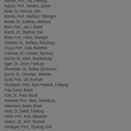
Aertsen, Prof., Ad, Freiburg
Aguzzi, Prof., Adriano, Zürich
Baier, Dr., Harmut, Ulm
Bartels, Prof., Mathias, Tübingen
Becker, Dr., Andreas, Marburg
Born, Prof., Jan, Lübeck
Brecht, Dr., Stephan, Kiel
Breer, Prof., Heinz, Stuttgart
Carenini, Dr., Stefano, Würzburg
Cruse, Prof., Holk, Bielefeld
Culmsee, Dr., Carsten, Marburg
Denzer, Dr., Alain, Waldenburg
Egert, Dr., Ulrich, Freiburg
Ehrenstein, Dr., Walter, Dortmund
Eurich, Dr., Christian , Bremen
Eysel, Prof., Ulf, Bochum
Fischbach, Prof., Karl-Friedrich, Freiburg
Frey, Dunja, Basel
Fuhr, Dr., Peter, Basel
Greenlee, Prof., Marc, Oldenburg
Hartmann, Beate, Basel
Heck, Dr., Detlef, Freiburg
Heller, Prof., Kurt, München
Henkel , Dr., Rolf , Bremen
Herdegen, Prof., Thomas, Kiel