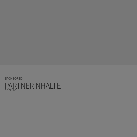
SPONSORED
PARTNERINHALTE
Anzeige