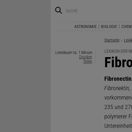
ASTRONOMIE
BIOLOGIE
CHEM
Startseite
Lexi
LEXIKON DER 
Lesedauer ca. 1 Minute
:
Fibr
Drucken
Teilen
Fibronectin
Fibronektin,
vorkommen
235 und 270
polymerer F
Untereinhei