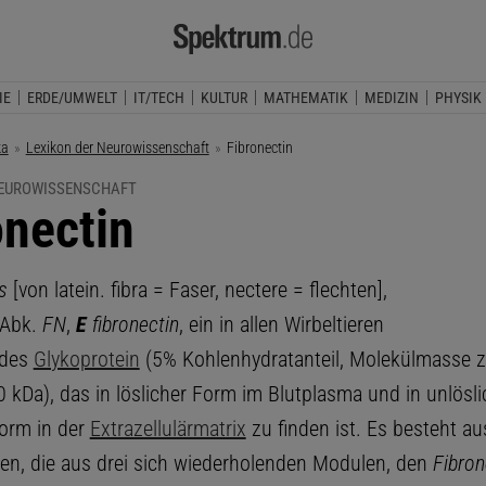
IE
ERDE/UMWELT
IT/TECH
KULTUR
MATHEMATIK
MEDIZIN
PHYSIK
ka
Lexikon der Neurowissenschaft
Aktuelle Seite:
Fibronectin
NEUROWISSENSCHAFT
onectin
s
[von latein. fibra = Faser, nectere = flechten],
Abk.
FN
,
E
fibronectin
, ein in allen Wirbeltieren
des
Glykoprotein
(5% Kohlenhydratanteil, Molekülmasse 
 kDa), das in löslicher Form im Blutplasma und in unlösli
orm in der
Extrazellulärmatrix
zu finden ist. Es besteht au
ten, die aus drei sich wiederholenden Modulen, den
Fibron