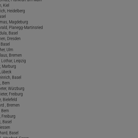
n, Kiel
rich, Heidelberg
asel
homas, Magdeburg
rald, Planegg-Martinsried
rdula, Basel
chen, Dresden
, Basel
her, Ulm
Klaus, Bremen
 Lothar, Leipzig
r, Marburg
, Lübeck
einrich, Basel
a, Bern
Peter, Würzburg
ieter, Freiburg
e, Bielefeld
ard , Bremen
, Bern
n, Freiburg
x, Basel
Giessen
nhard, Basel