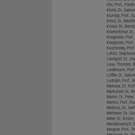
Klix, Prof., Friedh
Klonk, Dr., Sabine
Klumpp, Prof., S
Kössl, Dr., Manf
Köster, Dr., Bernd
Kraetschmar, Dr.,
Krieglstein, Prof.
Krieglstein, Prof
Kuschinsky, Prof.
Lahrtz, Stephani
Landgraf, Dr., Ut
Laux, Thorsten, 
Lindemann, Prof
Löffler, Dr., Sabin
Ludolph, Prof., A
Malessa, Dr., Rol
Marksitzer, Dr., R
Martin, Dr., Peter
Martini, Prof., R
Medicus, Dr., Ger
Mehraein, Dr., Su
Meier, Dr., Kirstin
Mendelowitsch, D
Mergner, Prof., T
Metzinger, Dr., 