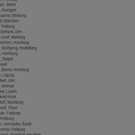
art , Berlin
, Stuttgart
usanne, Marburg
red, München
, Freiburg
 Gerhard, Ulm
, Josef, Marburg
., Kerstin, Homburg
, Wolfgang, Heidelberg
e, Hamburg
a, Stegen
Basel
., Bernd, Homburg
e, Leipzig
lbert, Ulm
f, Weimar
ene, Luzern
, Kehl-Kork
udolf, Würzburg
hard, Thaur
san, Freiburg
, Freiburg
r., Aminadav, Basel
homas, Freiburg
Thomas, Frankfurt am Main