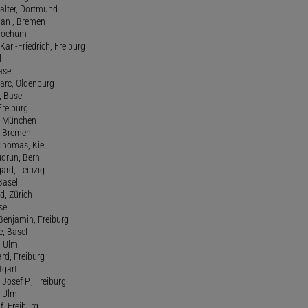
Walter, Dortmund
tian , Bremen
, Bochum
Karl-Friedrich, Freiburg
l
asel
Marc, Oldenburg
 Basel
 Freiburg
rt, München
 , Bremen
 Thomas, Kiel
udrun, Bern
gard, Leipzig
 Basel
d, Zürich
sel
t Benjamin, Freiburg
e, Basel
, Ulm
ard, Freiburg
tgart
Josef P., Freiburg
, Ulm
f, Freiburg