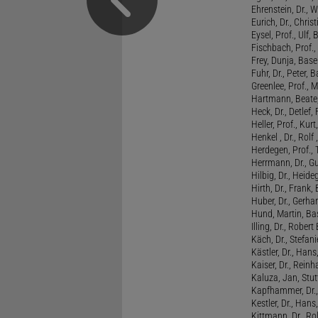
Ehrenstein, Dr., 
Eurich, Dr., Chris
Eysel, Prof., Ulf
Fischbach, Prof., 
Frey, Dunja, Base
Fuhr, Dr., Peter, B
Greenlee, Prof., 
Hartmann, Beate,
Heck, Dr., Detlef,
Heller, Prof., Ku
Henkel , Dr., Rolf
Herdegen, Prof.,
Herrmann, Dr., G
Hilbig, Dr., Heide
Hirth, Dr., Frank,
Huber, Dr., Gerhar
Hund, Martin, Ba
Illing, Dr., Rober
Käch, Dr., Stefani
Kästler, Dr., Hans
Kaiser, Dr., Reinh
Kaluza, Jan, Stut
Kapfhammer, Dr., 
Kestler, Dr., Hans
Kittmann, Dr., Rol