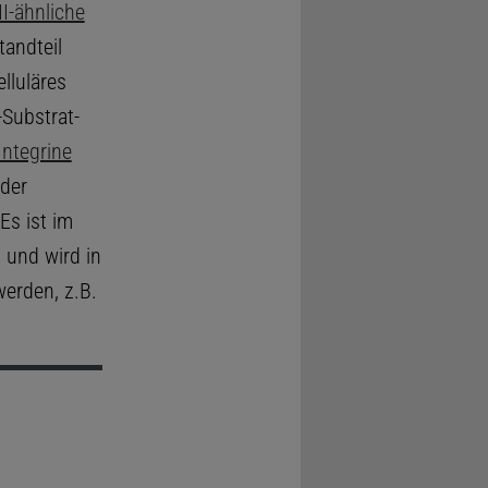
II-ähnliche
tandteil
elluläres
-Substrat-
Integrine
 der
Es ist im
und wird in
werden, z.B.