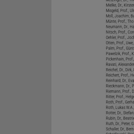
Mielke, Dr., Kirste
Misgeld, Prof., Ul
Moll, Joachim, B
Münte, Prof., T
Neumann, Dr., Ha
Nitsch, Prof., Co
Oehler, Prof., Jo
Otten, Prof., Uwe
Palm, Prof., Günt
Pawelzik, Prof., 
Pickenhain, Prof.,
Ravati, Alexande
Reichel, Dr., Dirk
Reichert, Prof., H
Reinhard, Dr., Ev
Rieckmann, Dr., 
Riemann, Prof., D
Ritter, Prof., Helg
Roth, Prof., Gerh
Roth, Lukas W.A.
Rotter, Dr., Stefa
Rubin, Dr., Beatri
Ruth, Dr., Peter, 
Schaller, Dr., Ber