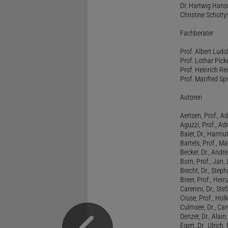
Dr. Hartwig Hanse
Christine Scholty
Fachberater
Prof. Albert Ludo
Prof. Lothar Pick
Prof. Heinrich Rei
Prof. Manfred Spi
Autoren
Aertsen, Prof., Ad
Aguzzi, Prof., Ad
Baier, Dr., Harmu
Bartels, Prof., M
Becker, Dr., Andr
Born, Prof., Jan,
Brecht, Dr., Steph
Breer, Prof., Hein
Carenini, Dr., St
Cruse, Prof., Holk
Culmsee, Dr., Ca
Denzer, Dr., Alai
Egert, Dr., Ulrich,