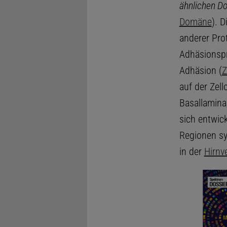
ähnlichen 
Domäne
). 
anderer Prot
Adhäsionspro
Adhäsion (
Z
auf der Zell
Basallamina
sich entwic
Regionen sy
in der
Hirnve