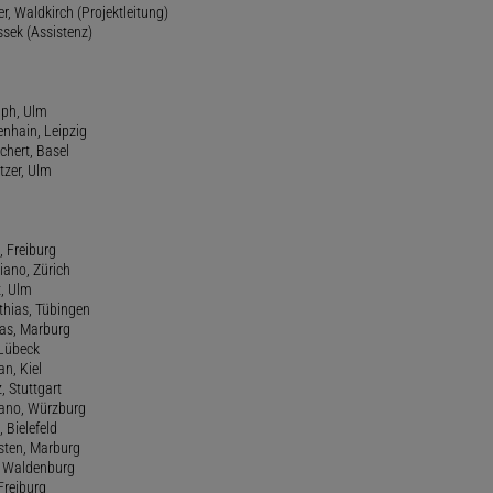
r, Waldkirch (Projektleitung)
ssek (Assistenz)
lph, Ulm
enhain, Leipzig
chert, Basel
tzer, Ulm
, Freiburg
riano, Zürich
t, Ulm
athias, Tübingen
eas, Marburg
 Lübeck
an, Kiel
z, Stuttgart
efano, Würzburg
, Bielefeld
rsten, Marburg
n, Waldenburg
 Freiburg