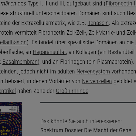
Domänen
des Typs I, II und III, aufgebaut sind (
Fibronectin I
Diese strukturell unterscheidbaren Domänen sind auch Bes
eine der Extrazellulärmatrix, wie z.B.
Tenascin
. Als extraz
tein vermittelt Fibronectin Zell-Zell-, Zell-Matrix- und Zell
elladhäsion
). Es bindet über spezifische Domänen an die
oberfläche, an
Heparansulfat
, an Kollagen (ein Bestandteil
;
Basalmembran
), und an Fibrinogen (ein Plasmaprotein). 
kelnden, jedoch nicht im adulten
Nervensystem
vorhanden 
nthetisiert, in denen Vorläufer von
Nervenzellen
gebildet 
ntrikel
-nahen Zone der
Großhirnrinde
.
Das könnte Sie auch interessieren:
Spektrum Dossier
Die Macht der Gene