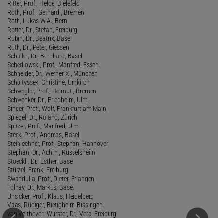
Ritter, Prof., Helge, Bielefeld
Roth, Prof., Gerhard , Bremen
Roth, Lukas W.A., Bern
Rotter, Dr., Stefan, Freiburg
Rubin, Dr., Beatrix, Basel
Ruth, Dr., Peter, Giessen
Schaller, Dr., Bernhard, Basel
Schedlowski, Prof., Manfred, Essen
Schneider, Dr., Werner X., München
Scholtyssek, Christine, Umkirch
Schwegler, Prof., Helmut , Bremen
Schwenker, Dr., Friedhelm, Ulm
Singer, Prof., Wolf, Frankfurt am Main
Spiegel, Dr., Roland, Zürich
Spitzer, Prof., Manfred, Ulm
Steck, Prof., Andreas, Basel
Steinlechner, Prof., Stephan, Hannover
Stephan, Dr., Achim, Rüsselsheim
Stoeckli, Dr., Esther, Basel
Stürzel, Frank, Freiburg
Swandulla, Prof., Dieter, Erlangen
Tolnay, Dr., Markus, Basel
Unsicker, Prof., Klaus, Heidelberg
Vaas, Rüdiger, Bietigheim-Bissingen
van Velthoven-Wurster, Dr., Vera, Freiburg