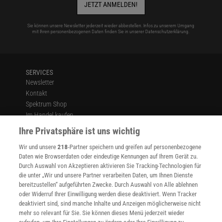
JETZT ANMELDEN!
Sie können unsere Newsletter jederzeit wieder abbestellen. Infos zu unserem Umgang
mit Ihren personenbezogenen Daten finden Sie in unserer
Datenschutzerklärung
.
SERVICES
Newsletter
Kontakt
Spektrum Shop
Im Handel kaufen
Presse
Ihre Privatsphäre ist uns wichtig
Verträge kündigen
Wir und unsere
218
-Partner speichern und greifen auf personenbezogene
Widerruf
Daten wie Browserdaten oder eindeutige Kennungen auf Ihrem Gerät zu.
INFO
Durch Auswahl von Akzeptieren aktivieren Sie Tracking-Technologien für
Mediadaten
die unter „Wir und unsere Partner verarbeiten Daten, um Ihnen Dienste
bereitzustellen“ aufgeführten Zwecke. Durch Auswahl von Alle ablehnen
Datenschutz
oder Widerruf Ihrer Einwilligung werden diese deaktiviert. Wenn Tracker
Nutzungsbedingungen
deaktiviert sind, sind manche Inhalte und Anzeigen möglicherweise nicht
Cookie-Einstellungen
mehr so relevant für Sie. Sie können dieses Menü jederzeit wieder
Utiq verwalten