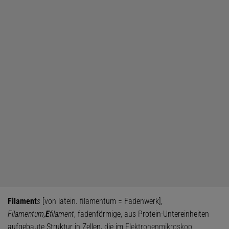
Filament
s
[von latein. filamentum = Fadenwerk],
Filamentum,
E
filament
, fadenförmige, aus Protein-Untereinheiten
aufgebaute Struktur in Zellen, die im
Elektronenmikroskop