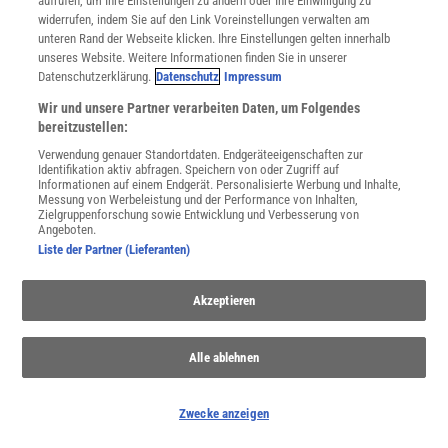
aufrufen, um Ihre Einstellungen zu ändern oder Ihre Einwilligung zu
Nutzungsbasierte Onlinewerbung
widerrufen, indem Sie auf den Link Voreinstellungen verwalten am
Alle Artikel
unteren Rand der Webseite klicken. Ihre Einstellungen gelten innerhalb
unseres Website. Weitere Informationen finden Sie in unserer
Impressum
Datenschutzerklärung.
Datenschutz
Impressum
WEITERE ANGEBOTE
Wir und unsere Partner verarbeiten Daten, um Folgendes
Angebote für Schulen
bereitzustellen:
Angebote für Institutionen
Verwendung genauer Standortdaten. Endgeräteeigenschaften zur
Sprachen lernen mit Gymglish
Identifikation aktiv abfragen. Speichern von oder Zugriff auf
Lexika
Informationen auf einem Endgerät. Personalisierte Werbung und Inhalte,
Messung von Werbeleistung und der Performance von Inhalten,
Für Spektrum schreiben
Zielgruppenforschung sowie Entwicklung und Verbesserung von
Zugänglichkeitserklärung
Angeboten.
Liste der Partner (Lieferanten)
WEBSEITEN
KielSCN
Akzeptieren
Wissenschaft in die Schulen
SciLogs
Alle ablehnen
Uns finden Sie auch hier:
Zwecke anzeigen