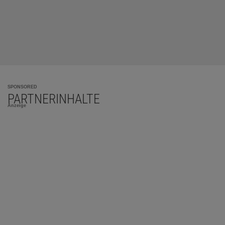
SPONSORED
PARTNERINHALTE
Anzeige