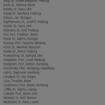
Illing, Dr., Robert Benjamin, Freiburg
Käch, Dr., Stefanie, Basel
Kästler, Dr., Hans, Ulm
Kaiser, Dr., Reinhard, Freiburg
Kaluza, Jan, Stuttgart
Kapfhammer, Dr., Josef P., Freiburg
Kestler, Dr., Hans, Ulm
Kittmann, Dr., Rolf, Freiburg
Klix, Prof., Friedhart , Berlin
Klonk, Dr., Sabine, Stuttgart
Klumpp, Prof., Susanne, Marburg
Kössl, Dr., Manfred, München
Köster, Dr., Bernd, Freiburg
Kraetschmar, Dr., Gerhard, Ulm
Krieglstein, Prof., Josef, Marburg
Krieglstein, Prof., Kerstin, Homburg
Kuschinsky, Prof., Wolfgang, Heidelberg
Lahrtz, Stephanie, Hamburg
Landgraf, Dr., Uta, Stegen
Laux, Thorsten, Basel
Lindemann, Prof., Bernd, Homburg
Löffler, Dr., Sabine, Leipzig
Ludolph, Prof., Albert, Ulm
Malessa, Dr., Rolf, Weimar
Marksitzer, Dr., Rene, Luzern