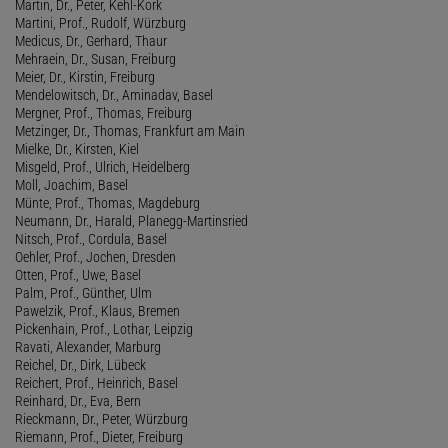
Martin, Dr., Peter, Kehl-Kork
Martini, Prof., Rudolf, Würzburg
Medicus, Dr., Gerhard, Thaur
Mehraein, Dr., Susan, Freiburg
Meier, Dr., Kirstin, Freiburg
Mendelowitsch, Dr., Aminadav, Basel
Mergner, Prof., Thomas, Freiburg
Metzinger, Dr., Thomas, Frankfurt am Main
Mielke, Dr., Kirsten, Kiel
Misgeld, Prof., Ulrich, Heidelberg
Moll, Joachim, Basel
Münte, Prof., Thomas, Magdeburg
Neumann, Dr., Harald, Planegg-Martinsried
Nitsch, Prof., Cordula, Basel
Oehler, Prof., Jochen, Dresden
Otten, Prof., Uwe, Basel
Palm, Prof., Günther, Ulm
Pawelzik, Prof., Klaus, Bremen
Pickenhain, Prof., Lothar, Leipzig
Ravati, Alexander, Marburg
Reichel, Dr., Dirk, Lübeck
Reichert, Prof., Heinrich, Basel
Reinhard, Dr., Eva, Bern
Rieckmann, Dr., Peter, Würzburg
Riemann, Prof., Dieter, Freiburg