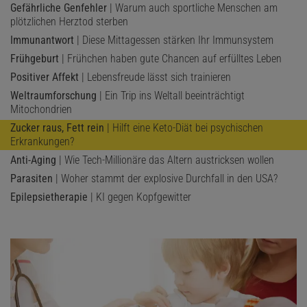
Gefährliche Genfehler
| Warum auch sportliche Menschen am
plötzlichen Herztod sterben
Immunantwort
| Diese Mittagessen stärken Ihr Immunsystem
Frühgeburt
| Frühchen haben gute Chancen auf erfülltes Leben
Positiver Affekt
| Lebensfreude lässt sich trainieren
Weltraumforschung
| Ein Trip ins Weltall beeinträchtigt
Mitochondrien
Zucker raus, Fett rein
| Hilft eine Keto-Diät bei psychischen
Erkrankungen?
Anti-Aging
| Wie Tech-Millionäre das Altern austricksen wollen
Parasiten
| Woher stammt der explosive Durchfall in den USA?
Epilepsietherapie
| KI gegen Kopfgewitter