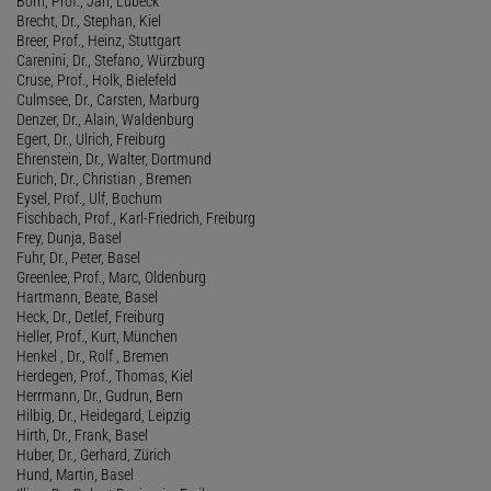
Born, Prof., Jan, Lübeck
Brecht, Dr., Stephan, Kiel
Breer, Prof., Heinz, Stuttgart
Carenini, Dr., Stefano, Würzburg
Cruse, Prof., Holk, Bielefeld
Culmsee, Dr., Carsten, Marburg
Denzer, Dr., Alain, Waldenburg
Egert, Dr., Ulrich, Freiburg
Ehrenstein, Dr., Walter, Dortmund
Eurich, Dr., Christian , Bremen
Eysel, Prof., Ulf, Bochum
Fischbach, Prof., Karl-Friedrich, Freiburg
Frey, Dunja, Basel
Fuhr, Dr., Peter, Basel
Greenlee, Prof., Marc, Oldenburg
Hartmann, Beate, Basel
Heck, Dr., Detlef, Freiburg
Heller, Prof., Kurt, München
Henkel , Dr., Rolf , Bremen
Herdegen, Prof., Thomas, Kiel
Herrmann, Dr., Gudrun, Bern
Hilbig, Dr., Heidegard, Leipzig
Hirth, Dr., Frank, Basel
Huber, Dr., Gerhard, Zürich
Hund, Martin, Basel