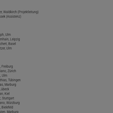
r, Waldkirch (Projektleitung)
ssek (Assistenz)
lph, Ulm
enhain, Leipzig
chert, Basel
tzer, Ulm
, Freiburg
riano, Zürich
t, Ulm
athias, Tübingen
eas, Marburg
 Lübeck
an, Kiel
z, Stuttgart
efano, Würzburg
, Bielefeld
rsten, Marburg