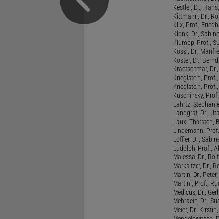
Kestler, Dr., Hans
Kittmann, Dr., Rol
Klix, Prof., Friedh
Klonk, Dr., Sabine
Klumpp, Prof., S
Kössl, Dr., Manf
Köster, Dr., Bernd
Kraetschmar, Dr.,
Krieglstein, Prof.
Krieglstein, Prof
Kuschinsky, Prof.
Lahrtz, Stephani
Landgraf, Dr., Ut
Laux, Thorsten, 
Lindemann, Prof
Löffler, Dr., Sabin
Ludolph, Prof., A
Malessa, Dr., Rol
Marksitzer, Dr., R
Martin, Dr., Peter
Martini, Prof., R
Medicus, Dr., Ger
Mehraein, Dr., Su
Meier, Dr., Kirstin
Mendelowitsch, D