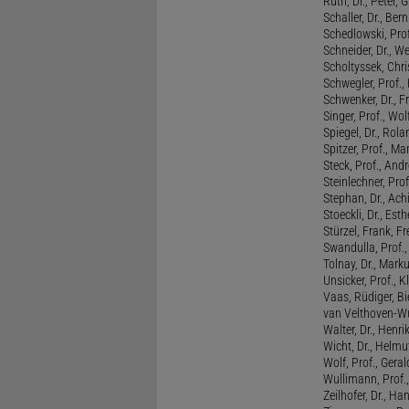
Ruth, Dr., Peter, 
Schaller, Dr., Ber
Schedlowski, Prof
Schneider, Dr., W
Scholtyssek, Chri
Schwegler, Prof.,
Schwenker, Dr., F
Singer, Prof., Wo
Spiegel, Dr., Rola
Spitzer, Prof., M
Steck, Prof., And
Steinlechner, Pro
Stephan, Dr., Ac
Stoeckli, Dr., Esth
Stürzel, Frank, Fr
Swandulla, Prof.,
Tolnay, Dr., Mark
Unsicker, Prof., K
Vaas, Rüdiger, B
van Velthoven-Wur
Walter, Dr., Henri
Wicht, Dr., Helmu
Wolf, Prof., Gera
Wullimann, Prof.
Zeilhofer, Dr., Ha