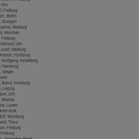
, Ulm
f, Freiburg
art , Berlin
, Stuttgart
usanne, Marburg
red, München
, Freiburg
 Gerhard, Ulm
, Josef, Marburg
., Kerstin, Homburg
, Wolfgang, Heidelberg
e, Hamburg
a, Stegen
Basel
., Bernd, Homburg
e, Leipzig
lbert, Ulm
f, Weimar
ene, Luzern
, Kehl-Kork
udolf, Würzburg
hard, Thaur
san, Freiburg
, Freiburg
r., Aminadav, Basel