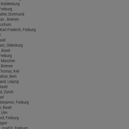
n, Waldenburg
 Freiburg
Walter, Dortmund
tian , Bremen
, Bochum
Karl-Friedrich, Freiburg
l
asel
Marc, Oldenburg
 Basel
 Freiburg
rt, München
 , Bremen
 Thomas, Kiel
udrun, Bern
gard, Leipzig
 Basel
d, Zürich
sel
t Benjamin, Freiburg
e, Basel
, Ulm
ard, Freiburg
tgart
Josef P., Freiburg