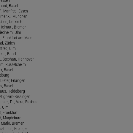
Giessen
nhard, Basel
., Manfred, Essen
erner X., München
stine, Umkirch
 Helmut , Bremen
riedhelm, Ulm
lf, Frankfurt am Main
nd, Zürich
anfred, Ulm
reas, Basel
f., Stephan, Hannover
him, Rüsselsheim
er, Basel
eiburg
 Dieter, Erlangen
us, Basel
laus, Heidelberg
ietigheim-Bissingen
ster, Dr., Vera, Freiburg
k, Ulm
t, Frankfurt
ld, Magdeburg
, Mario, Bremen
ns-Ulrich, Erlangen