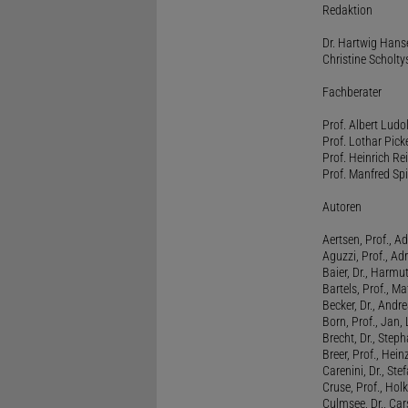
Redaktion
Dr. Hartwig Hanse
Christine Scholty
Fachberater
Prof. Albert Ludo
Prof. Lothar Pick
Prof. Heinrich Rei
Prof. Manfred Spi
Autoren
Aertsen, Prof., Ad
Aguzzi, Prof., Ad
Baier, Dr., Harmu
Bartels, Prof., M
Becker, Dr., Andr
Born, Prof., Jan,
Brecht, Dr., Steph
Breer, Prof., Hein
Carenini, Dr., St
Cruse, Prof., Holk
Culmsee, Dr., Ca