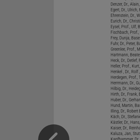
Denzer, Dr., Alai
Egert, Dr., Ulrich,
Ehrenstein, Dr., 
Eurich, Dr., Chris
Eysel, Prof., Ulf
Fischbach, Prof., 
Frey, Dunja, Base
Fuhr, Dr., Peter, B
Greenlee, Prof., 
Hartmann, Beate,
Heck, Dr., Detlef,
Heller, Prof., Ku
Henkel , Dr., Rolf
Herdegen, Prof.,
Herrmann, Dr., G
Hilbig, Dr., Heide
Hirth, Dr., Frank,
Huber, Dr., Gerhar
Hund, Martin, Ba
Illing, Dr., Rober
Käch, Dr., Stefani
Kästler, Dr., Hans
Kaiser, Dr., Reinh
Kaluza, Jan, Stut
Kapfhammer, Dr., 