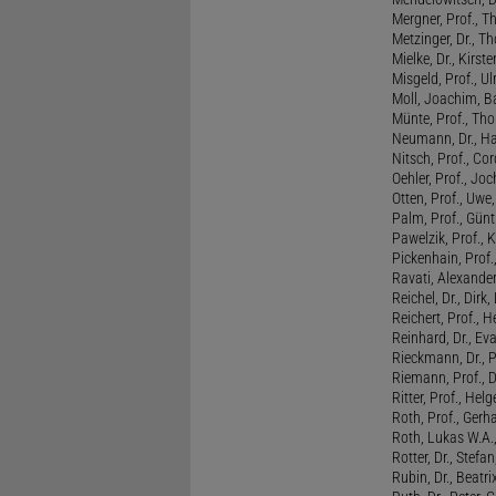
Mergner, Prof., T
Metzinger, Dr., 
Mielke, Dr., Kirste
Misgeld, Prof., Ul
Moll, Joachim, B
Münte, Prof., T
Neumann, Dr., Ha
Nitsch, Prof., Co
Oehler, Prof., Jo
Otten, Prof., Uwe
Palm, Prof., Günt
Pawelzik, Prof., 
Pickenhain, Prof.,
Ravati, Alexande
Reichel, Dr., Dirk
Reichert, Prof., H
Reinhard, Dr., Ev
Rieckmann, Dr., 
Riemann, Prof., D
Ritter, Prof., Helg
Roth, Prof., Gerh
Roth, Lukas W.A.
Rotter, Dr., Stefa
Rubin, Dr., Beatri