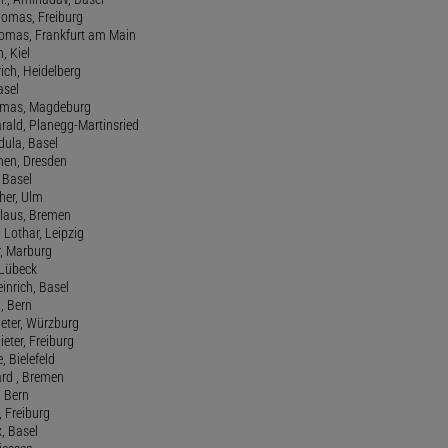
homas, Freiburg
Thomas, Frankfurt am Main
n, Kiel
rich, Heidelberg
asel
homas, Magdeburg
rald, Planegg-Martinsried
rdula, Basel
chen, Dresden
, Basel
her, Ulm
Klaus, Bremen
 Lothar, Leipzig
r, Marburg
, Lübeck
einrich, Basel
a, Bern
Peter, Würzburg
ieter, Freiburg
e, Bielefeld
ard , Bremen
, Bern
n, Freiburg
x, Basel