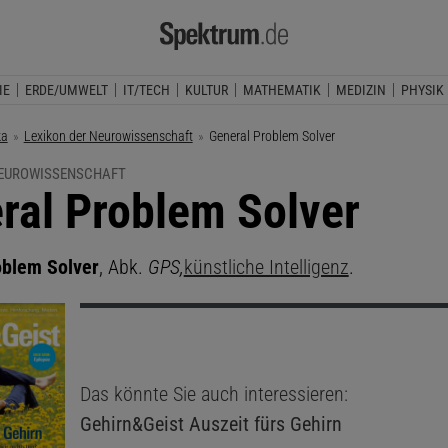
IE
ERDE/UMWELT
IT/TECH
KULTUR
MATHEMATIK
MEDIZIN
PHYSIK
ka
Lexikon der Neurowissenschaft
Aktuelle Seite:
General Problem Solver
NEUROWISSENSCHAFT
ral Problem Solver
oblem Solver
, Abk.
GPS,
künstliche Intelligenz
.
Das könnte Sie auch interessieren:
Gehirn&Geist
Auszeit fürs Gehirn