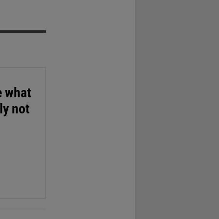
e what
ly not