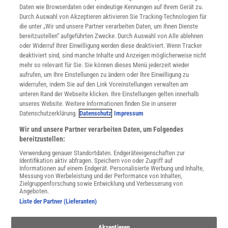
Daten wie Browserdaten oder eindeutige Kennungen auf Ihrem Gerät zu.
INFO
Durch Auswahl von Akzeptieren aktivieren Sie Tracking-Technologien für
Mediadaten
die unter „Wir und unsere Partner verarbeiten Daten, um Ihnen Dienste
bereitzustellen“ aufgeführten Zwecke. Durch Auswahl von Alle ablehnen
Datenschutz
oder Widerruf Ihrer Einwilligung werden diese deaktiviert. Wenn Tracker
Nutzungsbedingungen
deaktiviert sind, sind manche Inhalte und Anzeigen möglicherweise nicht
Cookie-Einstellungen
mehr so relevant für Sie. Sie können dieses Menü jederzeit wieder
Utiq verwalten
aufrufen, um Ihre Einstellungen zu ändern oder Ihre Einwilligung zu
Nutzungsbasierte Onlinewerbung
widerrufen, indem Sie auf den Link Voreinstellungen verwalten am
Alle Artikel
unteren Rand der Webseite klicken. Ihre Einstellungen gelten innerhalb
unseres Website. Weitere Informationen finden Sie in unserer
Impressum
Datenschutzerklärung.
Datenschutz
Impressum
WEITERE ANGEBOTE
Wir und unsere Partner verarbeiten Daten, um Folgendes
Angebote für Schulen
bereitzustellen:
Angebote für Institutionen
Verwendung genauer Standortdaten. Endgeräteeigenschaften zur
Sprachen lernen mit Gymglish
Identifikation aktiv abfragen. Speichern von oder Zugriff auf
Lexika
Informationen auf einem Endgerät. Personalisierte Werbung und Inhalte,
Messung von Werbeleistung und der Performance von Inhalten,
Für Spektrum schreiben
Zielgruppenforschung sowie Entwicklung und Verbesserung von
Zugänglichkeitserklärung
Angeboten.
Liste der Partner (Lieferanten)
WEBSEITEN
KielSCN
Akzeptieren
Wissenschaft in die Schulen