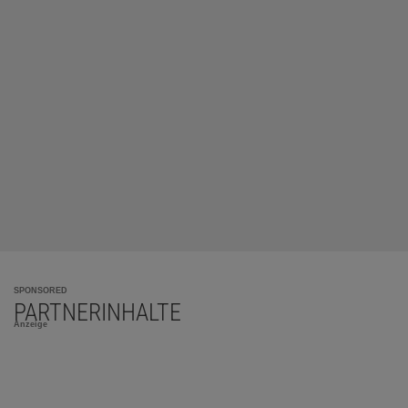
SPONSORED
PARTNERINHALTE
Anzeige