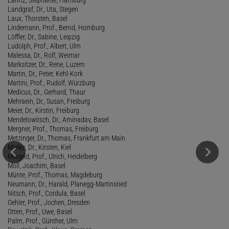
Landgraf, Dr., Uta, Stegen
Laux, Thorsten, Basel
Lindemann, Prof., Bernd, Homburg
Löffler, Dr., Sabine, Leipzig
Ludolph, Prof., Albert, Ulm
Malessa, Dr., Rolf, Weimar
Marksitzer, Dr., Rene, Luzern
Martin, Dr., Peter, Kehl-Kork
Martini, Prof., Rudolf, Würzburg
Medicus, Dr., Gerhard, Thaur
Mehraein, Dr., Susan, Freiburg
Meier, Dr., Kirstin, Freiburg
Mendelowitsch, Dr., Aminadav, Basel
Mergner, Prof., Thomas, Freiburg
Metzinger, Dr., Thomas, Frankfurt am Main
Mielke, Dr., Kirsten, Kiel
Misgeld, Prof., Ulrich, Heidelberg
Moll, Joachim, Basel
Münte, Prof., Thomas, Magdeburg
Neumann, Dr., Harald, Planegg-Martinsried
Nitsch, Prof., Cordula, Basel
Oehler, Prof., Jochen, Dresden
Otten, Prof., Uwe, Basel
Palm, Prof., Günther, Ulm