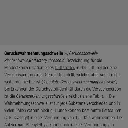
Geruchswahrnehmungsschwelle
w
,
Geruchsschwelle,
Riechschwelle,
E
olfactory threshold
, Bezeichnung für die
Mindestkonzentration eines
Duftstoffes
in der Luft, bei der eine
Versuchsperson einen Geruch feststellt, welcher aber sonst nicht
weiter definierbar ist (
"absolute Geruchswahrnehmungsschwelle")
.
Bei Erkennen der Geruchsstoffidentität durch die Versuchsperson
ist die
Geruchserkennungsschwelle
erreicht (
siehe Tab.
). – Die
Wahrnehmungsschwelle ist für jede Substanz verschieden und in
vielen Fällen extrem niedrig. Hunde können bestimmte Fettsäuren
-17
(z.B. Diacetyl) in einer Verdünnung von 1,5·10
wahrnehmen. Der
Aal vermag Phenylethylalkohol noch in einer Verdünnung von