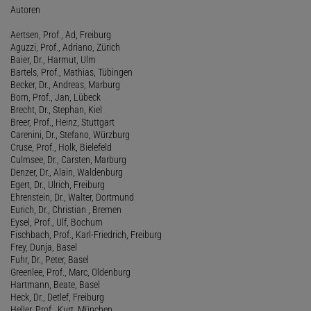
Autoren
Aertsen, Prof., Ad, Freiburg
Aguzzi, Prof., Adriano, Zürich
Baier, Dr., Harmut, Ulm
Bartels, Prof., Mathias, Tübingen
Becker, Dr., Andreas, Marburg
Born, Prof., Jan, Lübeck
Brecht, Dr., Stephan, Kiel
Breer, Prof., Heinz, Stuttgart
Carenini, Dr., Stefano, Würzburg
Cruse, Prof., Holk, Bielefeld
Culmsee, Dr., Carsten, Marburg
Denzer, Dr., Alain, Waldenburg
Egert, Dr., Ulrich, Freiburg
Ehrenstein, Dr., Walter, Dortmund
Eurich, Dr., Christian , Bremen
Eysel, Prof., Ulf, Bochum
Fischbach, Prof., Karl-Friedrich, Freiburg
Frey, Dunja, Basel
Fuhr, Dr., Peter, Basel
Greenlee, Prof., Marc, Oldenburg
Hartmann, Beate, Basel
Heck, Dr., Detlef, Freiburg
Heller, Prof., Kurt, München