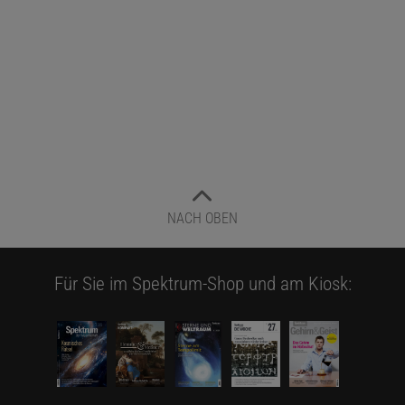
NACH OBEN
Für Sie im Spektrum-Shop und am Kiosk: