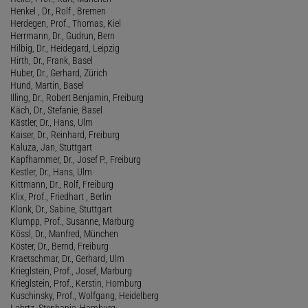
Henkel , Dr., Rolf , Bremen
Herdegen, Prof., Thomas, Kiel
Herrmann, Dr., Gudrun, Bern
Hilbig, Dr., Heidegard, Leipzig
Hirth, Dr., Frank, Basel
Huber, Dr., Gerhard, Zürich
Hund, Martin, Basel
Illing, Dr., Robert Benjamin, Freiburg
Käch, Dr., Stefanie, Basel
Kästler, Dr., Hans, Ulm
Kaiser, Dr., Reinhard, Freiburg
Kaluza, Jan, Stuttgart
Kapfhammer, Dr., Josef P., Freiburg
Kestler, Dr., Hans, Ulm
Kittmann, Dr., Rolf, Freiburg
Klix, Prof., Friedhart , Berlin
Klonk, Dr., Sabine, Stuttgart
Klumpp, Prof., Susanne, Marburg
Kössl, Dr., Manfred, München
Köster, Dr., Bernd, Freiburg
Kraetschmar, Dr., Gerhard, Ulm
Krieglstein, Prof., Josef, Marburg
Krieglstein, Prof., Kerstin, Homburg
Kuschinsky, Prof., Wolfgang, Heidelberg
Lahrtz, Stephanie, Hamburg