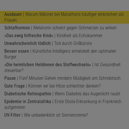
Ausdauer
| Warum Männer bei Marathons häufiger einbrechen als
Frauen
Schlafhormon
| Melatonin scheint gegen Schmerzen zu wirken
»Das ewig hilfreiche Kind«
| Kindheit als Echokammer
Unwahrscheinlich tödlich
| Tod durch Grillbürste
Besser essen
| Künstliche Intelligenz entwickelt den optimalen
Burger
»Die heimlichen Heldinnen des Stoffwechsels«
| Ist Gesundheit
steuerbar?
Pause
| Fünf Minuten Gehen mindern Müdigkeit am Schreibtisch
Gute Frage
| Können wir bei Hitze schlechter denken?
Diabetische Retinopathie
| Wenn Diabetes das Augenlicht raubt
Epidemie in Zentralafrika
| Erste Ebola-Erkrankung in Frankreich
aufgetreten
UV-Filter
| Wie unbedenklich ist Sonnencreme?