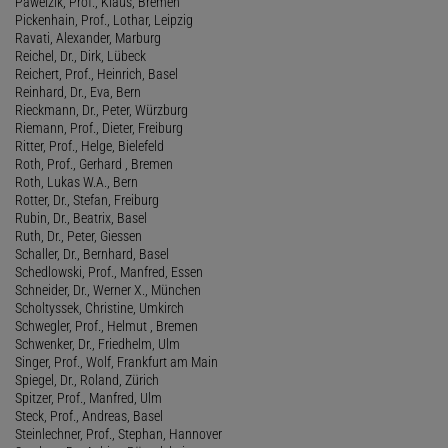
Pawelzik, Prof., Klaus, Bremen
Pickenhain, Prof., Lothar, Leipzig
Ravati, Alexander, Marburg
Reichel, Dr., Dirk, Lübeck
Reichert, Prof., Heinrich, Basel
Reinhard, Dr., Eva, Bern
Rieckmann, Dr., Peter, Würzburg
Riemann, Prof., Dieter, Freiburg
Ritter, Prof., Helge, Bielefeld
Roth, Prof., Gerhard , Bremen
Roth, Lukas W.A., Bern
Rotter, Dr., Stefan, Freiburg
Rubin, Dr., Beatrix, Basel
Ruth, Dr., Peter, Giessen
Schaller, Dr., Bernhard, Basel
Schedlowski, Prof., Manfred, Essen
Schneider, Dr., Werner X., München
Scholtyssek, Christine, Umkirch
Schwegler, Prof., Helmut , Bremen
Schwenker, Dr., Friedhelm, Ulm
Singer, Prof., Wolf, Frankfurt am Main
Spiegel, Dr., Roland, Zürich
Spitzer, Prof., Manfred, Ulm
Steck, Prof., Andreas, Basel
Steinlechner, Prof., Stephan, Hannover