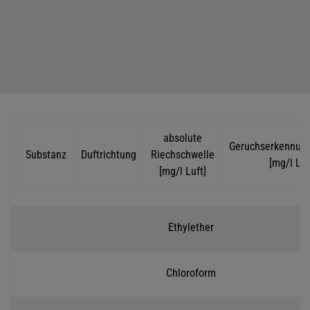
absolute
Geruchserkennun
Substanz
Duftrichtung
Riechschwelle
[mg/l Luf
[mg/l Luft]
Ethylether
Chloroform