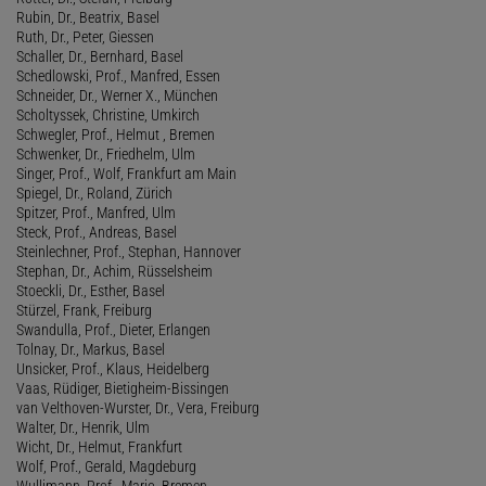
Rubin, Dr., Beatrix, Basel
Ruth, Dr., Peter, Giessen
Schaller, Dr., Bernhard, Basel
Schedlowski, Prof., Manfred, Essen
Schneider, Dr., Werner X., München
Scholtyssek, Christine, Umkirch
Schwegler, Prof., Helmut , Bremen
Schwenker, Dr., Friedhelm, Ulm
Singer, Prof., Wolf, Frankfurt am Main
Spiegel, Dr., Roland, Zürich
Spitzer, Prof., Manfred, Ulm
Steck, Prof., Andreas, Basel
Steinlechner, Prof., Stephan, Hannover
Stephan, Dr., Achim, Rüsselsheim
Stoeckli, Dr., Esther, Basel
Stürzel, Frank, Freiburg
Swandulla, Prof., Dieter, Erlangen
Tolnay, Dr., Markus, Basel
Unsicker, Prof., Klaus, Heidelberg
Vaas, Rüdiger, Bietigheim-Bissingen
van Velthoven-Wurster, Dr., Vera, Freiburg
Walter, Dr., Henrik, Ulm
Wicht, Dr., Helmut, Frankfurt
Wolf, Prof., Gerald, Magdeburg
Wullimann, Prof., Mario, Bremen