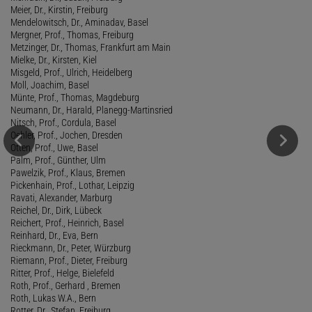
Meier, Dr., Kirstin, Freiburg
Mendelowitsch, Dr., Aminadav, Basel
Mergner, Prof., Thomas, Freiburg
Metzinger, Dr., Thomas, Frankfurt am Main
Mielke, Dr., Kirsten, Kiel
Misgeld, Prof., Ulrich, Heidelberg
Moll, Joachim, Basel
Münte, Prof., Thomas, Magdeburg
Neumann, Dr., Harald, Planegg-Martinsried
Nitsch, Prof., Cordula, Basel
Oehler, Prof., Jochen, Dresden
Otten, Prof., Uwe, Basel
Palm, Prof., Günther, Ulm
Pawelzik, Prof., Klaus, Bremen
Pickenhain, Prof., Lothar, Leipzig
Ravati, Alexander, Marburg
Reichel, Dr., Dirk, Lübeck
Reichert, Prof., Heinrich, Basel
Reinhard, Dr., Eva, Bern
Rieckmann, Dr., Peter, Würzburg
Riemann, Prof., Dieter, Freiburg
Ritter, Prof., Helge, Bielefeld
Roth, Prof., Gerhard , Bremen
Roth, Lukas W.A., Bern
Rotter, Dr., Stefan, Freiburg