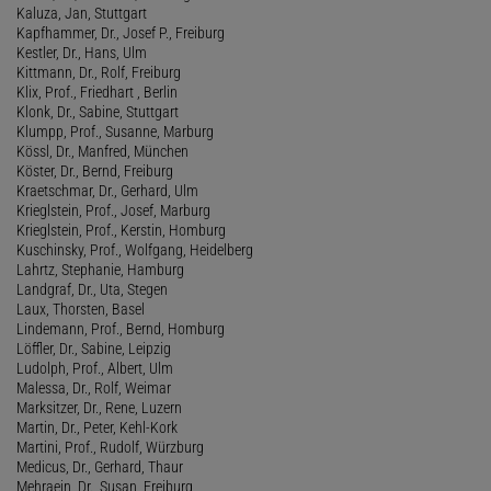
Kaluza, Jan, Stuttgart
Kapfhammer, Dr., Josef P., Freiburg
Kestler, Dr., Hans, Ulm
Kittmann, Dr., Rolf, Freiburg
Klix, Prof., Friedhart , Berlin
Klonk, Dr., Sabine, Stuttgart
Klumpp, Prof., Susanne, Marburg
Kössl, Dr., Manfred, München
Köster, Dr., Bernd, Freiburg
Kraetschmar, Dr., Gerhard, Ulm
Krieglstein, Prof., Josef, Marburg
Krieglstein, Prof., Kerstin, Homburg
Kuschinsky, Prof., Wolfgang, Heidelberg
Lahrtz, Stephanie, Hamburg
Landgraf, Dr., Uta, Stegen
Laux, Thorsten, Basel
Lindemann, Prof., Bernd, Homburg
Löffler, Dr., Sabine, Leipzig
Ludolph, Prof., Albert, Ulm
Malessa, Dr., Rolf, Weimar
Marksitzer, Dr., Rene, Luzern
Martin, Dr., Peter, Kehl-Kork
Martini, Prof., Rudolf, Würzburg
Medicus, Dr., Gerhard, Thaur
Mehraein, Dr., Susan, Freiburg