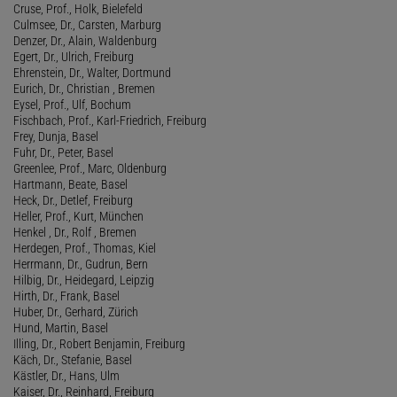
Cruse, Prof., Holk, Bielefeld
Culmsee, Dr., Carsten, Marburg
Denzer, Dr., Alain, Waldenburg
Egert, Dr., Ulrich, Freiburg
Ehrenstein, Dr., Walter, Dortmund
Eurich, Dr., Christian , Bremen
Eysel, Prof., Ulf, Bochum
Fischbach, Prof., Karl-Friedrich, Freiburg
Frey, Dunja, Basel
Fuhr, Dr., Peter, Basel
Greenlee, Prof., Marc, Oldenburg
Hartmann, Beate, Basel
Heck, Dr., Detlef, Freiburg
Heller, Prof., Kurt, München
Henkel , Dr., Rolf , Bremen
Herdegen, Prof., Thomas, Kiel
Herrmann, Dr., Gudrun, Bern
Hilbig, Dr., Heidegard, Leipzig
Hirth, Dr., Frank, Basel
Huber, Dr., Gerhard, Zürich
Hund, Martin, Basel
Illing, Dr., Robert Benjamin, Freiburg
Käch, Dr., Stefanie, Basel
Kästler, Dr., Hans, Ulm
Kaiser, Dr., Reinhard, Freiburg