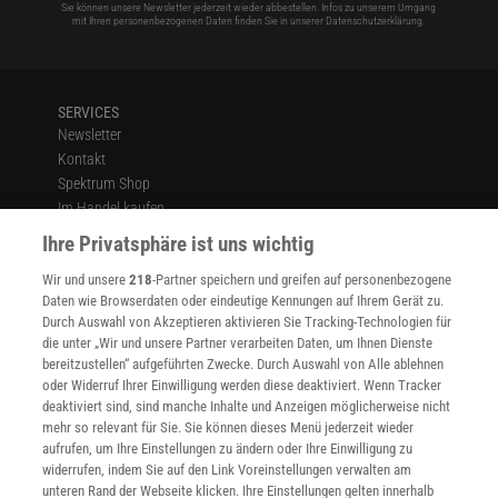
Sie können unsere Newsletter jederzeit wieder abbestellen. Infos zu unserem Umgang
mit Ihren personenbezogenen Daten finden Sie in unserer
Datenschutzerklärung
.
SERVICES
Newsletter
Kontakt
Spektrum Shop
Im Handel kaufen
Presse
Ihre Privatsphäre ist uns wichtig
Verträge kündigen
Wir und unsere
218
-Partner speichern und greifen auf personenbezogene
Widerruf
Daten wie Browserdaten oder eindeutige Kennungen auf Ihrem Gerät zu.
INFO
Durch Auswahl von Akzeptieren aktivieren Sie Tracking-Technologien für
Mediadaten
die unter „Wir und unsere Partner verarbeiten Daten, um Ihnen Dienste
bereitzustellen“ aufgeführten Zwecke. Durch Auswahl von Alle ablehnen
Datenschutz
oder Widerruf Ihrer Einwilligung werden diese deaktiviert. Wenn Tracker
Nutzungsbedingungen
deaktiviert sind, sind manche Inhalte und Anzeigen möglicherweise nicht
Cookie-Einstellungen
mehr so relevant für Sie. Sie können dieses Menü jederzeit wieder
Utiq verwalten
aufrufen, um Ihre Einstellungen zu ändern oder Ihre Einwilligung zu
Nutzungsbasierte Onlinewerbung
widerrufen, indem Sie auf den Link Voreinstellungen verwalten am
Alle Artikel
unteren Rand der Webseite klicken. Ihre Einstellungen gelten innerhalb