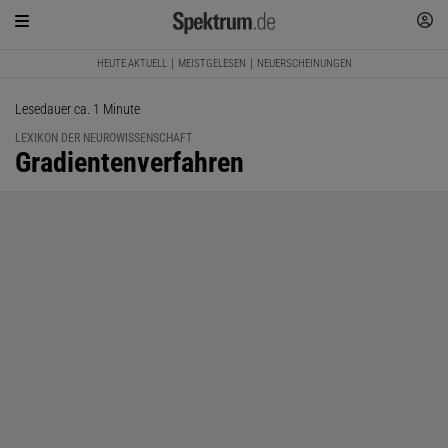
HEUTE AKTUELL
MEISTGELESEN
NEUERSCHEINUNGEN
Lesedauer ca. 1 Minute
LEXIKON DER NEUROWISSENSCHAFT
:
Gradientenverfahren