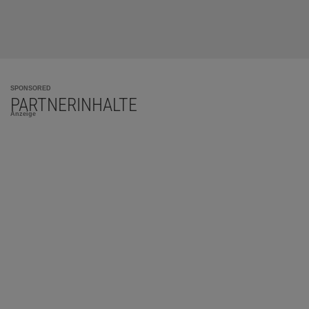
SPONSORED
PARTNERINHALTE
Anzeige