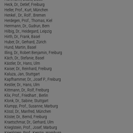
Heck, Dr., Detlef, Freiburg
Heller, Prof., Kurt, München
Henkel , Dr., Rolf , Bremen
Herdegen, Prof., Thomas, Kiel
Herrmann, Dr., Gudrun, Bern
Hilbig, Dr., Heidegard, Leipzig
Hirth, Dr., Frank, Basel
Huber, Dr., Gerhard, Zürich
Hund, Martin, Basel
Illing, Dr., Robert Benjamin, Freiburg
Käch, Dr., Stefanie, Basel
Kästler, Dr., Hans, Ulm
Kaiser, Dr., Reinhard, Freiburg
Kaluza, Jan, Stuttgart
Kapfhammer, Dr., Josef P., Freiburg
Kestler, Dr., Hans, Ulm
Kittmann, Dr., Rolf, Freiburg
Klix, Prof., Friedhart , Berlin
Klonk, Dr., Sabine, Stuttgart
Klumpp, Prof., Susanne, Marburg
Kössl, Dr., Manfred, München
Köster, Dr., Bernd, Freiburg
Kraetschmar, Dr., Gerhard, Ulm
Krieglstein, Prof., Josef, Marburg
Krieglstein, Prof., Kerstin, Homburg