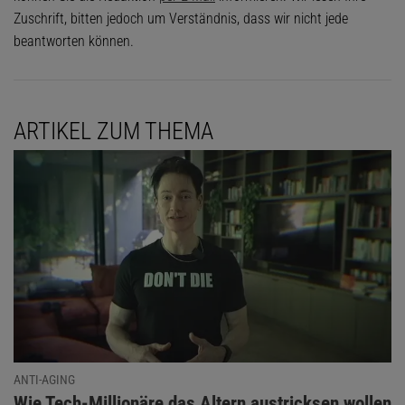
Zuschrift, bitten jedoch um Verständnis, dass wir nicht jede
beantworten können.
ARTIKEL ZUM THEMA
ANTI-AGING
:
Wie Tech-Millionäre das Altern austricksen wollen