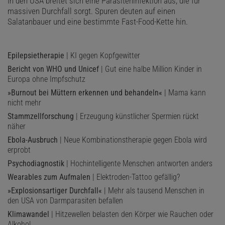
In den USA breitet sich eine Parasiteninfektion aus, die für
massiven Durchfall sorgt. Spuren deuten auf einen
Salatanbauer und eine bestimmte Fast-Food-Kette hin.
Epilepsietherapie
| KI gegen Kopfgewitter
Bericht von WHO und Unicef
| Gut eine halbe Million Kinder in
Europa ohne Impfschutz
»Burnout bei Müttern erkennen und behandeln«
| Mama kann
nicht mehr
Stammzellforschung
| Erzeugung künstlicher Spermien rückt
näher
Ebola-Ausbruch
| Neue Kombinationstherapie gegen Ebola wird
erprobt
Psychodiagnostik
| Hochintelligente Menschen antworten anders
Wearables zum Aufmalen
| Elektroden-Tattoo gefällig?
»Explosionsartiger Durchfall«
| Mehr als tausend Menschen in
den USA von Darmparasiten befallen
Klimawandel
| Hitzewellen belasten den Körper wie Rauchen oder
Alkohol