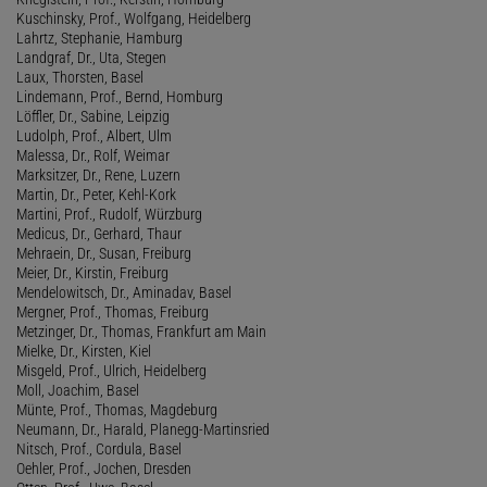
Kuschinsky, Prof., Wolfgang, Heidelberg
Lahrtz, Stephanie, Hamburg
Landgraf, Dr., Uta, Stegen
Laux, Thorsten, Basel
Lindemann, Prof., Bernd, Homburg
Löffler, Dr., Sabine, Leipzig
Ludolph, Prof., Albert, Ulm
Malessa, Dr., Rolf, Weimar
Marksitzer, Dr., Rene, Luzern
Martin, Dr., Peter, Kehl-Kork
Martini, Prof., Rudolf, Würzburg
Medicus, Dr., Gerhard, Thaur
Mehraein, Dr., Susan, Freiburg
Meier, Dr., Kirstin, Freiburg
Mendelowitsch, Dr., Aminadav, Basel
Mergner, Prof., Thomas, Freiburg
Metzinger, Dr., Thomas, Frankfurt am Main
Mielke, Dr., Kirsten, Kiel
Misgeld, Prof., Ulrich, Heidelberg
Moll, Joachim, Basel
Münte, Prof., Thomas, Magdeburg
Neumann, Dr., Harald, Planegg-Martinsried
Nitsch, Prof., Cordula, Basel
Oehler, Prof., Jochen, Dresden