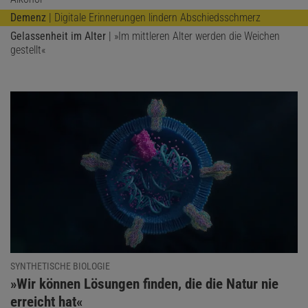
Demenz
| Digitale Erinnerungen lindern Abschiedsschmerz
Gelassenheit im Alter
| »Im mittleren Alter werden die Weichen
gestellt«
SYNTHETISCHE BIOLOGIE
:
»Wir können Lösungen finden, die die Natur nie
erreicht hat«