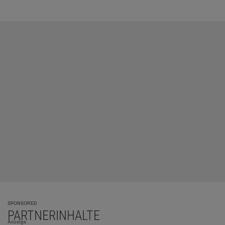
SPONSORED
PARTNERINHALTE
Anzeige