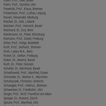
Otten, Prof., Uwe, Basel
Palm, Prof., Günther, Ulm
Pawelzik, Prof., Klaus, Bremen
Pickenhain, Prof., Lothar, Leipzig
Ravati, Alexander, Marburg
Reichel, Dr., Dirk, Lübeck
Reichert, Prof., Heinrich, Basel
Reinhard, Dr., Eva, Bern
Rieckmann, Dr., Peter, Würzburg
Riemann, Prof., Dieter, Freiburg
Ritter, Prof., Helge, Bielefeld
Roth, Prof., Gerhard , Bremen
Roth, Lukas W.A., Bern
Rotter, Dr., Stefan, Freiburg
Rubin, Dr., Beatrix, Basel
Ruth, Dr., Peter, Giessen
Schaller, Dr., Bernhard, Basel
Schedlowski, Prof., Manfred, Essen
Schneider, Dr., Werner X., München
Scholtyssek, Christine, Umkirch
Schwegler, Prof., Helmut , Bremen
Schwenker, Dr., Friedhelm, Ulm
Singer, Prof., Wolf, Frankfurt am Main
Spiegel, Dr., Roland, Zürich
Spitzer, Prof., Manfred, Ulm