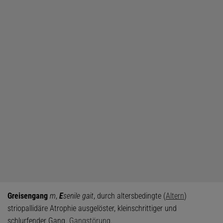
Greisengang
m
,
E
senile gait
, durch altersbedingte (
Altern
)
striopallidäre Atrophie ausgelöster, kleinschrittiger und
schlurfender Gang.
Gangstörung
.