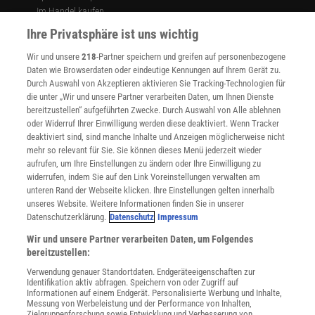
Im Handel kaufen
Presse
Ihre Privatsphäre ist uns wichtig
Verträge kündigen
Wir und unsere
218
-Partner speichern und greifen auf personenbezogene
Widerruf
Daten wie Browserdaten oder eindeutige Kennungen auf Ihrem Gerät zu.
INFO
Durch Auswahl von Akzeptieren aktivieren Sie Tracking-Technologien für
Mediadaten
die unter „Wir und unsere Partner verarbeiten Daten, um Ihnen Dienste
bereitzustellen“ aufgeführten Zwecke. Durch Auswahl von Alle ablehnen
Datenschutz
oder Widerruf Ihrer Einwilligung werden diese deaktiviert. Wenn Tracker
Nutzungsbedingungen
deaktiviert sind, sind manche Inhalte und Anzeigen möglicherweise nicht
Cookie-Einstellungen
mehr so relevant für Sie. Sie können dieses Menü jederzeit wieder
Utiq verwalten
aufrufen, um Ihre Einstellungen zu ändern oder Ihre Einwilligung zu
Nutzungsbasierte Onlinewerbung
widerrufen, indem Sie auf den Link Voreinstellungen verwalten am
Alle Artikel
unteren Rand der Webseite klicken. Ihre Einstellungen gelten innerhalb
unseres Website. Weitere Informationen finden Sie in unserer
Impressum
Datenschutzerklärung.
Datenschutz
Impressum
WEITERE ANGEBOTE
Wir und unsere Partner verarbeiten Daten, um Folgendes
Angebote für Schulen
bereitzustellen:
Angebote für Institutionen
Verwendung genauer Standortdaten. Endgeräteeigenschaften zur
Sprachen lernen mit Gymglish
Identifikation aktiv abfragen. Speichern von oder Zugriff auf
Lexika
Informationen auf einem Endgerät. Personalisierte Werbung und Inhalte,
Messung von Werbeleistung und der Performance von Inhalten,
Für Spektrum schreiben
Zielgruppenforschung sowie Entwicklung und Verbesserung von