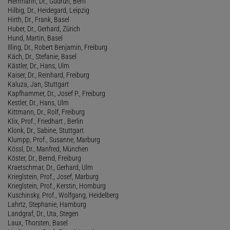
Herrmann, Dr., Gudrun, Bern
Hilbig, Dr., Heidegard, Leipzig
Hirth, Dr., Frank, Basel
Huber, Dr., Gerhard, Zürich
Hund, Martin, Basel
Illing, Dr., Robert Benjamin, Freiburg
Käch, Dr., Stefanie, Basel
Kästler, Dr., Hans, Ulm
Kaiser, Dr., Reinhard, Freiburg
Kaluza, Jan, Stuttgart
Kapfhammer, Dr., Josef P., Freiburg
Kestler, Dr., Hans, Ulm
Kittmann, Dr., Rolf, Freiburg
Klix, Prof., Friedhart , Berlin
Klonk, Dr., Sabine, Stuttgart
Klumpp, Prof., Susanne, Marburg
Kössl, Dr., Manfred, München
Köster, Dr., Bernd, Freiburg
Kraetschmar, Dr., Gerhard, Ulm
Krieglstein, Prof., Josef, Marburg
Krieglstein, Prof., Kerstin, Homburg
Kuschinsky, Prof., Wolfgang, Heidelberg
Lahrtz, Stephanie, Hamburg
Landgraf, Dr., Uta, Stegen
Laux, Thorsten, Basel