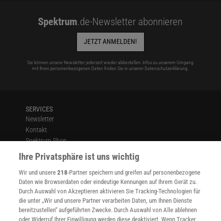
Spektrum
.de-Newsletter abonnieren
JETZT ANMELDEN!
Sie können unsere Newsletter jederzeit wieder abbestellen. Infos zu unserem Umgang
mit Ihren personenbezogenen Daten finden Sie in unserer
Datenschutzerklärung
.
SERVICES
Newsletter
Kontakt
Spektrum Shop
Im Handel kaufen
Ihre Privatsphäre ist uns wichtig
Presse
Wir und unsere
218
-Partner speichern und greifen auf personenbezogene
Verträge kündigen
Daten wie Browserdaten oder eindeutige Kennungen auf Ihrem Gerät zu.
INFO
Durch Auswahl von Akzeptieren aktivieren Sie Tracking-Technologien für
Mediadaten
die unter „Wir und unsere Partner verarbeiten Daten, um Ihnen Dienste
bereitzustellen“ aufgeführten Zwecke. Durch Auswahl von Alle ablehnen
Datenschutz
oder Widerruf Ihrer Einwilligung werden diese deaktiviert. Wenn Tracker