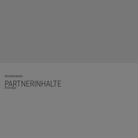
SPONSORED
PARTNERINHALTE
Anzeige