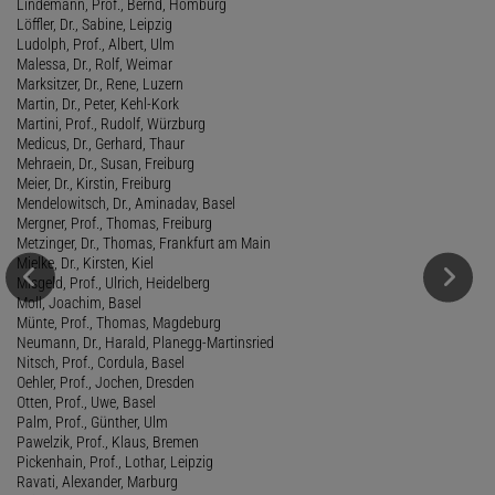
Lindemann, Prof., Bernd, Homburg
Löffler, Dr., Sabine, Leipzig
Ludolph, Prof., Albert, Ulm
Malessa, Dr., Rolf, Weimar
Marksitzer, Dr., Rene, Luzern
Martin, Dr., Peter, Kehl-Kork
Martini, Prof., Rudolf, Würzburg
Medicus, Dr., Gerhard, Thaur
Mehraein, Dr., Susan, Freiburg
Meier, Dr., Kirstin, Freiburg
Mendelowitsch, Dr., Aminadav, Basel
Mergner, Prof., Thomas, Freiburg
Metzinger, Dr., Thomas, Frankfurt am Main
Mielke, Dr., Kirsten, Kiel
Misgeld, Prof., Ulrich, Heidelberg
Moll, Joachim, Basel
Münte, Prof., Thomas, Magdeburg
Neumann, Dr., Harald, Planegg-Martinsried
Nitsch, Prof., Cordula, Basel
Oehler, Prof., Jochen, Dresden
Otten, Prof., Uwe, Basel
Palm, Prof., Günther, Ulm
Pawelzik, Prof., Klaus, Bremen
Pickenhain, Prof., Lothar, Leipzig
Ravati, Alexander, Marburg