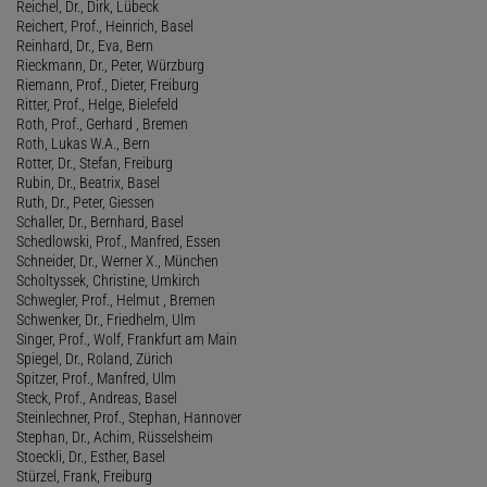
Reichel, Dr., Dirk, Lübeck
Reichert, Prof., Heinrich, Basel
Reinhard, Dr., Eva, Bern
Rieckmann, Dr., Peter, Würzburg
Riemann, Prof., Dieter, Freiburg
Ritter, Prof., Helge, Bielefeld
Roth, Prof., Gerhard , Bremen
Roth, Lukas W.A., Bern
Rotter, Dr., Stefan, Freiburg
Rubin, Dr., Beatrix, Basel
Ruth, Dr., Peter, Giessen
Schaller, Dr., Bernhard, Basel
Schedlowski, Prof., Manfred, Essen
Schneider, Dr., Werner X., München
Scholtyssek, Christine, Umkirch
Schwegler, Prof., Helmut , Bremen
Schwenker, Dr., Friedhelm, Ulm
Singer, Prof., Wolf, Frankfurt am Main
Spiegel, Dr., Roland, Zürich
Spitzer, Prof., Manfred, Ulm
Steck, Prof., Andreas, Basel
Steinlechner, Prof., Stephan, Hannover
Stephan, Dr., Achim, Rüsselsheim
Stoeckli, Dr., Esther, Basel
Stürzel, Frank, Freiburg