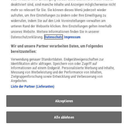
Nutzungsbedingungen
deaktiviert sind, sind manche Inhalte und Anzeigen möglicherweise nicht
Cookie-Einstellungen
mehr so relevant für Sie. Sie können dieses Menü jederzeit wieder
Utiq verwalten
aufrufen, um Ihre Einstellungen zu ändern oder Ihre Einwilligung zu
Nutzungsbasierte Onlinewerbung
widerrufen, indem Sie auf den Link Voreinstellungen verwalten am
Alle Artikel
unteren Rand der Webseite klicken. Ihre Einstellungen gelten innerhalb
unseres Website. Weitere Informationen finden Sie in unserer
Impressum
Datenschutzerklärung.
Datenschutz
Impressum
WEITERE ANGEBOTE
Wir und unsere Partner verarbeiten Daten, um Folgendes
Angebote für Schulen
bereitzustellen:
Angebote für Institutionen
Verwendung genauer Standortdaten. Endgeräteeigenschaften zur
Sprachen lernen mit Gymglish
Identifikation aktiv abfragen. Speichern von oder Zugriff auf
Lexika
Informationen auf einem Endgerät. Personalisierte Werbung und Inhalte,
Messung von Werbeleistung und der Performance von Inhalten,
Für Spektrum schreiben
Zielgruppenforschung sowie Entwicklung und Verbesserung von
Zugänglichkeitserklärung
Angeboten.
Liste der Partner (Lieferanten)
WEBSEITEN
KielSCN
Akzeptieren
Wissenschaft in die Schulen
SciLogs
Alle ablehnen