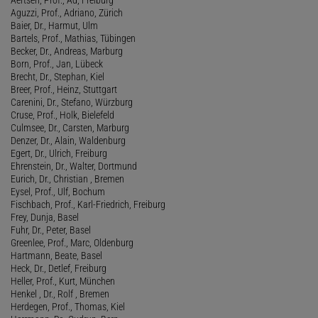
Aguzzi, Prof., Adriano, Zürich
Baier, Dr., Harmut, Ulm
Bartels, Prof., Mathias, Tübingen
Becker, Dr., Andreas, Marburg
Born, Prof., Jan, Lübeck
Brecht, Dr., Stephan, Kiel
Breer, Prof., Heinz, Stuttgart
Carenini, Dr., Stefano, Würzburg
Cruse, Prof., Holk, Bielefeld
Culmsee, Dr., Carsten, Marburg
Denzer, Dr., Alain, Waldenburg
Egert, Dr., Ulrich, Freiburg
Ehrenstein, Dr., Walter, Dortmund
Eurich, Dr., Christian , Bremen
Eysel, Prof., Ulf, Bochum
Fischbach, Prof., Karl-Friedrich, Freiburg
Frey, Dunja, Basel
Fuhr, Dr., Peter, Basel
Greenlee, Prof., Marc, Oldenburg
Hartmann, Beate, Basel
Heck, Dr., Detlef, Freiburg
Heller, Prof., Kurt, München
Henkel , Dr., Rolf , Bremen
Herdegen, Prof., Thomas, Kiel