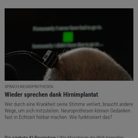
SPRACH-NEUROPROTHESEN
:
Wieder sprechen dank Hirnimplantat
Wer durch eine Krankheit seine Stimme verliert, braucht andere
Wege, um sich mitzuteilen. Neuroprothesen können Gedanken
fast in Echtzeit hörbar machen. Wie funktioniert das?
Die nächste KI-Revolution
| Wie Maschinen die Welt begreifen