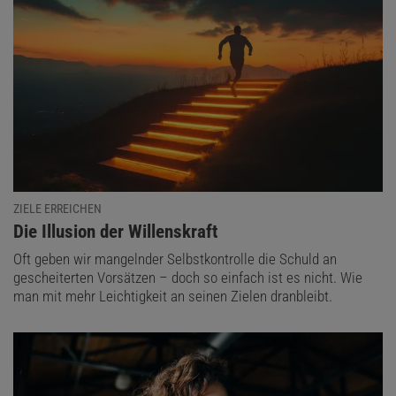
ZIELE ERREICHEN
:
Die Illusion der Willenskraft
Oft geben wir mangelnder Selbstkontrolle die Schuld an
gescheiterten Vorsätzen – doch so einfach ist es nicht. Wie
man mit mehr Leichtigkeit an seinen Zielen dranbleibt.