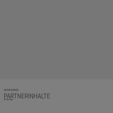
SPONSORED
PARTNERINHALTE
Anzeige