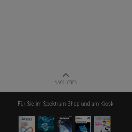
NACH OBEN
Für Sie im Spektrum-Shop und am Kiosk: