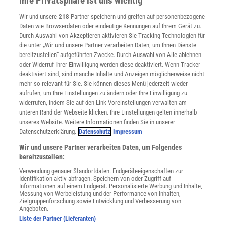
Ihre Privatsphäre ist uns wichtig
Verträge kündigen
Wir und unsere
218
-Partner speichern und greifen auf personenbezogene
Widerruf
Daten wie Browserdaten oder eindeutige Kennungen auf Ihrem Gerät zu.
INFO
Durch Auswahl von Akzeptieren aktivieren Sie Tracking-Technologien für
Mediadaten
die unter „Wir und unsere Partner verarbeiten Daten, um Ihnen Dienste
bereitzustellen“ aufgeführten Zwecke. Durch Auswahl von Alle ablehnen
Datenschutz
oder Widerruf Ihrer Einwilligung werden diese deaktiviert. Wenn Tracker
Nutzungsbedingungen
deaktiviert sind, sind manche Inhalte und Anzeigen möglicherweise nicht
Cookie-Einstellungen
mehr so relevant für Sie. Sie können dieses Menü jederzeit wieder
Utiq verwalten
aufrufen, um Ihre Einstellungen zu ändern oder Ihre Einwilligung zu
Nutzungsbasierte Onlinewerbung
widerrufen, indem Sie auf den Link Voreinstellungen verwalten am
Alle Artikel
unteren Rand der Webseite klicken. Ihre Einstellungen gelten innerhalb
unseres Website. Weitere Informationen finden Sie in unserer
Impressum
Datenschutzerklärung.
Datenschutz
Impressum
WEITERE ANGEBOTE
Wir und unsere Partner verarbeiten Daten, um Folgendes
Angebote für Schulen
bereitzustellen:
Angebote für Institutionen
Verwendung genauer Standortdaten. Endgeräteeigenschaften zur
Sprachen lernen mit Gymglish
Identifikation aktiv abfragen. Speichern von oder Zugriff auf
Lexika
Informationen auf einem Endgerät. Personalisierte Werbung und Inhalte,
Messung von Werbeleistung und der Performance von Inhalten,
Für Spektrum schreiben
Zielgruppenforschung sowie Entwicklung und Verbesserung von
Zugänglichkeitserklärung
Angeboten.
Liste der Partner (Lieferanten)
WEBSEITEN