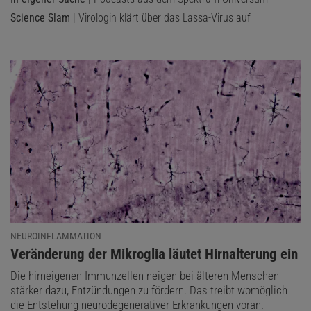
Science Slam
| Virologin klärt über das Lassa-Virus auf
NEUROINFLAMMATION
:
Veränderung der Mikroglia läutet Hirnalterung ein
Die hirneigenen Immunzellen neigen bei älteren Menschen
stärker dazu, Entzündungen zu fördern. Das treibt womöglich
die Entstehung neurodegenerativer Erkrankungen voran.