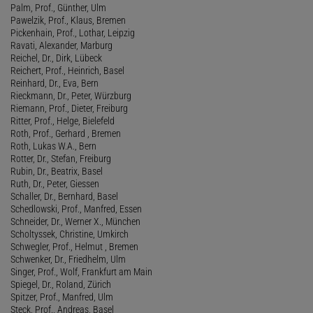
Palm, Prof., Günther, Ulm
Pawelzik, Prof., Klaus, Bremen
Pickenhain, Prof., Lothar, Leipzig
Ravati, Alexander, Marburg
Reichel, Dr., Dirk, Lübeck
Reichert, Prof., Heinrich, Basel
Reinhard, Dr., Eva, Bern
Rieckmann, Dr., Peter, Würzburg
Riemann, Prof., Dieter, Freiburg
Ritter, Prof., Helge, Bielefeld
Roth, Prof., Gerhard , Bremen
Roth, Lukas W.A., Bern
Rotter, Dr., Stefan, Freiburg
Rubin, Dr., Beatrix, Basel
Ruth, Dr., Peter, Giessen
Schaller, Dr., Bernhard, Basel
Schedlowski, Prof., Manfred, Essen
Schneider, Dr., Werner X., München
Scholtyssek, Christine, Umkirch
Schwegler, Prof., Helmut , Bremen
Schwenker, Dr., Friedhelm, Ulm
Singer, Prof., Wolf, Frankfurt am Main
Spiegel, Dr., Roland, Zürich
Spitzer, Prof., Manfred, Ulm
Steck, Prof., Andreas, Basel