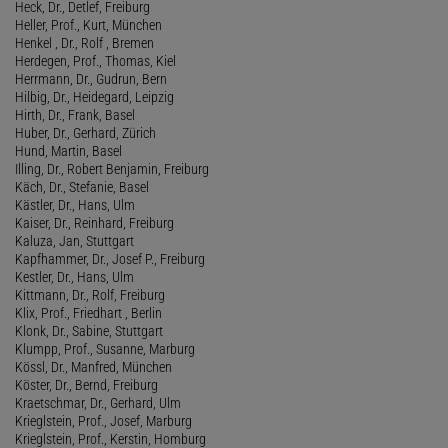
Heck, Dr., Detlef, Freiburg
Heller, Prof., Kurt, München
Henkel , Dr., Rolf , Bremen
Herdegen, Prof., Thomas, Kiel
Herrmann, Dr., Gudrun, Bern
Hilbig, Dr., Heidegard, Leipzig
Hirth, Dr., Frank, Basel
Huber, Dr., Gerhard, Zürich
Hund, Martin, Basel
Illing, Dr., Robert Benjamin, Freiburg
Käch, Dr., Stefanie, Basel
Kästler, Dr., Hans, Ulm
Kaiser, Dr., Reinhard, Freiburg
Kaluza, Jan, Stuttgart
Kapfhammer, Dr., Josef P., Freiburg
Kestler, Dr., Hans, Ulm
Kittmann, Dr., Rolf, Freiburg
Klix, Prof., Friedhart , Berlin
Klonk, Dr., Sabine, Stuttgart
Klumpp, Prof., Susanne, Marburg
Kössl, Dr., Manfred, München
Köster, Dr., Bernd, Freiburg
Kraetschmar, Dr., Gerhard, Ulm
Krieglstein, Prof., Josef, Marburg
Krieglstein, Prof., Kerstin, Homburg