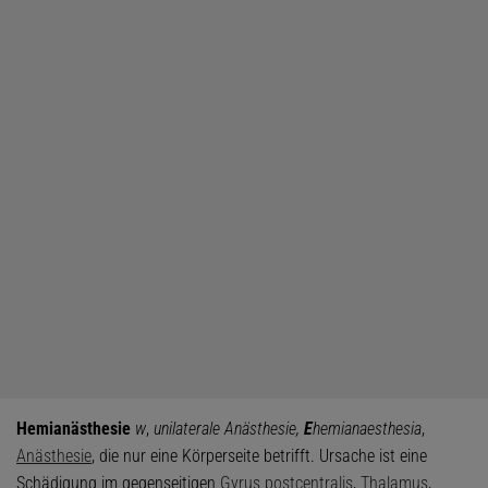
Hemianästhesie
w
,
unilaterale Anästhesie,
E
hemianaesthesia
,
Anästhesie
, die nur eine Körperseite betrifft. Ursache ist eine
Schädigung im gegenseitigen
Gyrus postcentralis
,
Thalamus
,