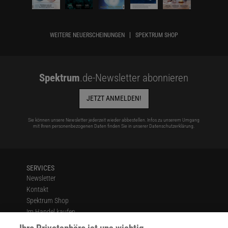
WEITERE NEUERSCHEINUNGEN
SPEKTRUM SHOP
Spektrum
.de-Newsletter abonnieren
JETZT ANMELDEN!
Sie können unsere Newsletter jederzeit wieder abbestellen. Infos zu unserem Umgang
mit Ihren personenbezogenen Daten finden Sie in unserer
Datenschutzerklärung
.
SERVICES
Newsletter
Kontakt
Spektrum Shop
Im Handel kaufen
Presse