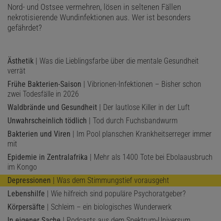
Nord- und Ostsee vermehren, lösen in seltenen Fällen
nekrotisierende Wundinfektionen aus. Wer ist besonders
gefährdet?
Ästhetik
| Was die Lieblingsfarbe über die mentale Gesundheit
verrät
Frühe Bakterien-Saison
| Vibrionen-Infektionen – Bisher schon
zwei Todesfälle in 2026
Waldbrände und Gesundheit
| Der lautlose Killer in der Luft
Unwahrscheinlich tödlich
| Tod durch Fuchsbandwurm
Bakterien und Viren
| Im Pool planschen Krankheitserreger immer
mit
Epidemie in Zentralafrika
| Mehr als 1400 Tote bei Ebolaausbruch
im Kongo
Depressionen
| Was dem Stimmungstief vorausgeht
Lebenshilfe
| Wie hilfreich sind populäre Psychoratgeber?
Körpersäfte
| Schleim – ein biologisches Wunderwerk
In eigener Sache
| Podcasts aus dem Spektrum-Universum