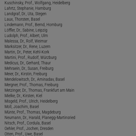
Kuschinsky, Prof., Wolfgang, Heidelberg
Lahrtz, Stephanie, Hamburg
Landgraf, Dr., Uta, Stegen
Laux, Thorsten, Basel
Lindemann, Prof., Bernd, Homburg
Löffler, Dr., Sabine, Leipzig
Ludolph, Prof., Albert, Ulm
Malessa, Dr., Rolf, Weimar
Marksitzer, Dr., Rene, Luzern
Martin, Dr., Peter, Kehl-Kork
Martini, Prof., Rudolf, Würzburg
Medicus, Dr., Gerhard, Thaur
Mehraein, Dr., Susan, Freiburg
Meier, Dr., Kirstin, Freiburg
Mendelowitsch, Dr., Aminadav, Basel
Mergner, Prof., Thomas, Freiburg
Metzinger, Dr., Thomas, Frankfurt am Main
Mielke, Dr., Kirsten, Kiel
Misgeld, Prof., Ulrich, Heidelberg
Moll, Joachim, Basel
Münte, Prof., Thomas, Magdeburg
Neumann, Dr., Harald, Planegg-Martinsried
Nitsch, Prof., Cordula, Basel
Oehler, Prof., Jochen, Dresden
Otten, Prof., Uwe, Basel