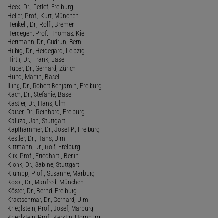
Heck, Dr., Detlef, Freiburg
Heller, Prof., Kurt, München
Henkel , Dr., Rolf , Bremen
Herdegen, Prof., Thomas, Kiel
Herrmann, Dr., Gudrun, Bern
Hilbig, Dr., Heidegard, Leipzig
Hirth, Dr., Frank, Basel
Huber, Dr., Gerhard, Zürich
Hund, Martin, Basel
Illing, Dr., Robert Benjamin, Freiburg
Käch, Dr., Stefanie, Basel
Kästler, Dr., Hans, Ulm
Kaiser, Dr., Reinhard, Freiburg
Kaluza, Jan, Stuttgart
Kapfhammer, Dr., Josef P., Freiburg
Kestler, Dr., Hans, Ulm
Kittmann, Dr., Rolf, Freiburg
Klix, Prof., Friedhart , Berlin
Klonk, Dr., Sabine, Stuttgart
Klumpp, Prof., Susanne, Marburg
Kössl, Dr., Manfred, München
Köster, Dr., Bernd, Freiburg
Kraetschmar, Dr., Gerhard, Ulm
Krieglstein, Prof., Josef, Marburg
Krieglstein, Prof., Kerstin, Homburg