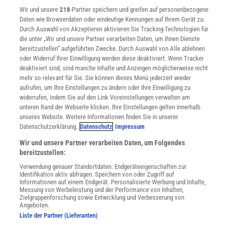
Wir und unsere
218
-Partner speichern und greifen auf personenbezogene
Widerruf
Daten wie Browserdaten oder eindeutige Kennungen auf Ihrem Gerät zu.
INFO
Durch Auswahl von Akzeptieren aktivieren Sie Tracking-Technologien für
Mediadaten
die unter „Wir und unsere Partner verarbeiten Daten, um Ihnen Dienste
bereitzustellen“ aufgeführten Zwecke. Durch Auswahl von Alle ablehnen
Datenschutz
oder Widerruf Ihrer Einwilligung werden diese deaktiviert. Wenn Tracker
Nutzungsbedingungen
deaktiviert sind, sind manche Inhalte und Anzeigen möglicherweise nicht
Cookie-Einstellungen
mehr so relevant für Sie. Sie können dieses Menü jederzeit wieder
Utiq verwalten
aufrufen, um Ihre Einstellungen zu ändern oder Ihre Einwilligung zu
Nutzungsbasierte Onlinewerbung
widerrufen, indem Sie auf den Link Voreinstellungen verwalten am
Alle Artikel
unteren Rand der Webseite klicken. Ihre Einstellungen gelten innerhalb
unseres Website. Weitere Informationen finden Sie in unserer
Impressum
Datenschutzerklärung.
Datenschutz
Impressum
WEITERE ANGEBOTE
Wir und unsere Partner verarbeiten Daten, um Folgendes
Angebote für Schulen
bereitzustellen:
Angebote für Institutionen
Verwendung genauer Standortdaten. Endgeräteeigenschaften zur
Sprachen lernen mit Gymglish
Identifikation aktiv abfragen. Speichern von oder Zugriff auf
Lexika
Informationen auf einem Endgerät. Personalisierte Werbung und Inhalte,
Messung von Werbeleistung und der Performance von Inhalten,
Für Spektrum schreiben
Zielgruppenforschung sowie Entwicklung und Verbesserung von
Zugänglichkeitserklärung
Angeboten.
Liste der Partner (Lieferanten)
WEBSEITEN