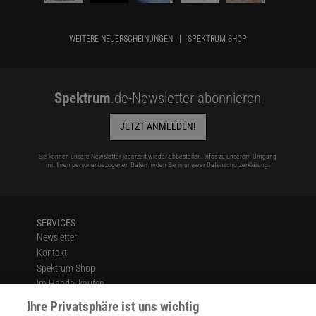
WEITERE NEUERSCHEINUNGEN
SPEKTRUM SHOP
Spektrum
.de-Newsletter abonnieren
JETZT ANMELDEN!
Sie können unsere Newsletter jederzeit wieder abbestellen. Infos zu unserem Umgang
mit Ihren personenbezogenen Daten finden Sie in unserer
Datenschutzerklärung
.
SERVICES
Newsletter
Kontakt
Spektrum Shop
Im Handel kaufen
Presse
Ihre Privatsphäre ist uns wichtig
Verträge kündigen