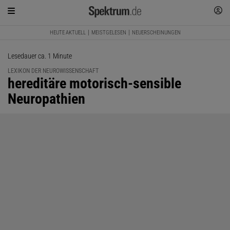
HEUTE AKTUELL
MEISTGELESEN
NEUERSCHEINUNGEN
Lesedauer ca. 1 Minute
LEXIKON DER NEUROWISSENSCHAFT
:
hereditäre motorisch-sensible
Neuropathien