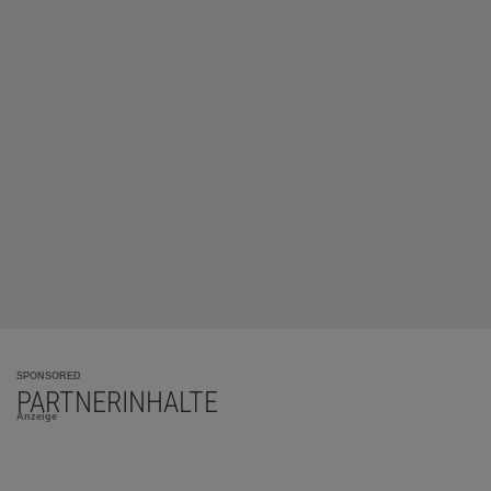
SPONSORED
PARTNERINHALTE
Anzeige