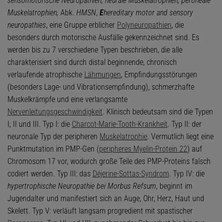
sensomotorische Neuropathien, neurale Muskelatrophien, peroneale
Muskelatrophien,
Abk.
HMSN
,
E
hereditary motor and sensory
neuropathies
, eine Gruppe erblicher
Polyneuropathien
, die
besonders durch motorische Ausfälle gekennzeichnet sind. Es
werden bis zu 7 verschiedene Typen beschrieben, die alle
charakterisiert sind durch distal beginnende, chronisch
verlaufende atrophische
Lähmungen
, Empfindungsstörungen
(besonders Lage- und Vibrationsempfindung), schmerzhafte
Muskelkrämpfe und eine verlangsamte
Nervenleitungsgeschwindigkeit
. Klinisch bedeutsam sind die Typen
I, II und III. Typ I: die
Charcot-Marie-Tooth-Krankheit
. Typ II: der
neuronale Typ der peripheren
Muskelatrophie
. Vermutlich liegt eine
Punktmutation im PMP-Gen (
peripheres Myelin-Protein 22
) auf
Chromosom 17 vor, wodurch große Teile des PMP-Proteins falsch
codiert werden. Typ III: das
Déjerine-Sottas-Syndrom
. Typ IV: die
hypertrophische Neuropathie bei Morbus Refsum
, beginnt im
Jugendalter und manifestiert sich an Auge, Ohr, Herz, Haut und
Skelett. Typ V: verläuft langsam progredient mit spastischer