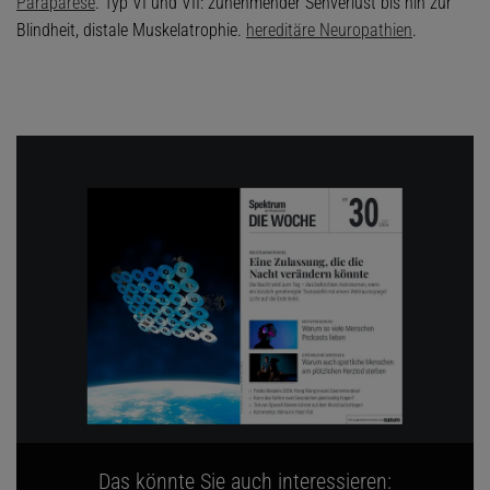
Paraparese
. Typ VI und VII: zunehmender Sehverlust bis hin zur
Blindheit, distale Muskelatrophie.
hereditäre Neuropathien
.
Das könnte Sie auch interessieren: