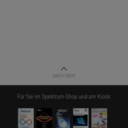
NACH OBEN
Für Sie im Spektrum-Shop und am Kiosk: