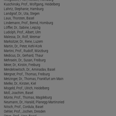
Kuschinsky, Prof., Wolfgang, Heidelberg
Lahrtz, Stephanie, Hamburg
Landgraf, Dr., Uta, Stegen
Laux, Thorsten, Basel
Lindemann, Prof., Bernd, Homburg
Löffler, Dr., Sabine, Leipzig
Ludolph, Prof., Albert, Ulm
Malessa, Dr., Rolf, Weimar
Marksitzer, Dr., Rene, Luzern
Martin, Dr., Peter, Kehl-Kork
Martini, Prof., Rudolf, Würzburg
Medicus, Dr., Gerhard, Thaur
Mehraein, Dr., Susan, Freiburg
Meier, Dr., Kirstin, Freiburg
Mendelowitsch, Dr., Aminadav, Basel
Mergner, Prof., Thomas, Freiburg
Metzinger, Dr., Thomas, Frankfurt am Main
Mielke, Dr., Kirsten, Kiel
Misgeld, Prof., Ulrich, Heidelberg
Moll, Joachim, Basel
Münte, Prof., Thomas, Magdeburg
Neumann, Dr., Harald, Planegg-Martinsried
Nitsch, Prof., Cordula, Basel
Oehler, Prof., Jochen, Dresden
Otten, Prof., Uwe, Basel