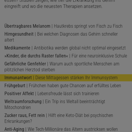
eingreift und wo die neuesten Therapien ansetzen.
Übertragbares Melanom
| Hautkrebs springt von Fisch zu Fisch
Hirngesundheit
| Bei welchen Diagnosen das Gehirn schneller
altert
Medikamente
| Antibiotika werden global nicht optimal eingesetzt
»Kinder, die durchs Raster fallen«
| Für eine neuroinklusive Schule
Gefährliche Genfehler
| Warum auch sportliche Menschen am
plötzlichen Herztod sterben
Immunantwort
| Diese Mittagessen stärken Ihr Immunsystem
Frühgeburt
| Frühchen haben gute Chancen auf erfülltes Leben
Positiver Affekt
| Lebensfreude lässt sich trainieren
Weltraumforschung
| Ein Trip ins Weltall beeinträchtigt
Mitochondrien
Zucker raus, Fett rein
| Hilft eine Keto-Diät bei psychischen
Erkrankungen?
Anti-Aging
| Wie Tech-Millionäre das Altern austricksen wollen