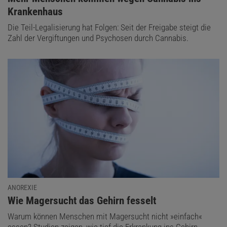
Krankenhaus
Die Teil-Legalisierung hat Folgen: Seit der Freigabe steigt die
Zahl der Vergiftungen und Psychosen durch Cannabis.
ANOREXIE
:
Wie Magersucht das Gehirn fesselt
Warum können Menschen mit Magersucht nicht »einfach«
essen? Studien zeigen, wie tief die Erkrankung ins Gehirn