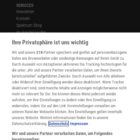
SERVICES
Newsletter
Kontakt
Spektrum Shop
Im Handel kaufen
Presse
Ihre Privatsphäre ist uns wichtig
Verträge kündigen
Wir und unsere
218
-Partner speichern und greifen auf personenbezogene
Widerruf
Daten wie Browserdaten oder eindeutige Kennungen auf Ihrem Gerät zu.
INFO
Durch Auswahl von Akzeptieren aktivieren Sie Tracking-Technologien für
Mediadaten
die unter „Wir und unsere Partner verarbeiten Daten, um Ihnen Dienste
bereitzustellen“ aufgeführten Zwecke. Durch Auswahl von Alle ablehnen
Datenschutz
oder Widerruf Ihrer Einwilligung werden diese deaktiviert. Wenn Tracker
Nutzungsbedingungen
deaktiviert sind, sind manche Inhalte und Anzeigen möglicherweise nicht
Cookie-Einstellungen
mehr so relevant für Sie. Sie können dieses Menü jederzeit wieder
Utiq verwalten
aufrufen, um Ihre Einstellungen zu ändern oder Ihre Einwilligung zu
Nutzungsbasierte Onlinewerbung
widerrufen, indem Sie auf den Link Voreinstellungen verwalten am
Alle Artikel
unteren Rand der Webseite klicken. Ihre Einstellungen gelten innerhalb
unseres Website. Weitere Informationen finden Sie in unserer
Impressum
Datenschutzerklärung.
Datenschutz
Impressum
WEITERE ANGEBOTE
Wir und unsere Partner verarbeiten Daten, um Folgendes
Angebote für Schulen
bereitzustellen: