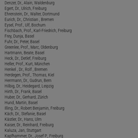
Denzer, Dr., Alain, Waldenburg
Egert, Dr., Ulrich, Freiburg
Ehrenstein, Dr., Walter, Dortmund
Eurich, Dr., Christian , Bremen
Eysel, Prof., Ulf, Bochum
Fischbach, Prof., Karl-Friedrich, Freiburg
Frey, Dunja, Basel
Fuhr, Dr., Peter, Basel
Greenlee, Prof., Marc, Oldenburg
Hartmann, Beate, Basel
Heck, Dr., Detlef, Freiburg
Heller, Prof., Kurt, München
Henkel , Dr., Rolf , Bremen
Herdegen, Prof., Thomas, Kiel
Herrmann, Dr., Gudrun, Bern
Hilbig, Dr., Heidegard, Leipzig
Hirth, Dr., Frank, Basel
Huber, Dr., Gerhard, Zürich
Hund, Martin, Basel
Illing, Dr., Robert Benjamin, Freiburg
Käch, Dr., Stefanie, Basel
Kästler, Dr., Hans, Ulm
Kaiser, Dr., Reinhard, Freiburg
Kaluza, Jan, Stuttgart
Kapfhammer, Dr., Josef P., Freiburg