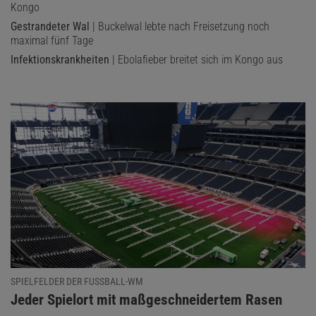
Kongo
Gestrandeter Wal
| Buckelwal lebte nach Freisetzung noch
maximal fünf Tage
Infektionskrankheiten
| Ebolafieber breitet sich im Kongo aus
SPIELFELDER DER FUSSBALL-WM
:
Jeder Spielort mit maßgeschneidertem Rasen