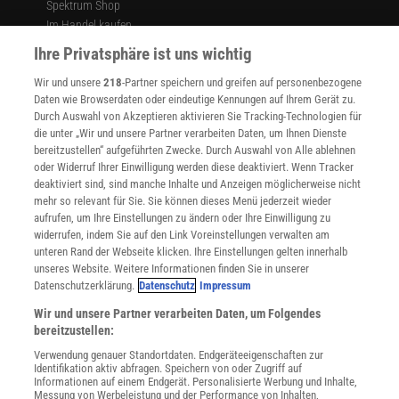
Spektrum Shop
Im Handel kaufen
Presse
Ihre Privatsphäre ist uns wichtig
Verträge kündigen
Wir und unsere
218
-Partner speichern und greifen auf personenbezogene
Widerruf
Daten wie Browserdaten oder eindeutige Kennungen auf Ihrem Gerät zu.
INFO
Durch Auswahl von Akzeptieren aktivieren Sie Tracking-Technologien für
Mediadaten
die unter „Wir und unsere Partner verarbeiten Daten, um Ihnen Dienste
bereitzustellen“ aufgeführten Zwecke. Durch Auswahl von Alle ablehnen
Datenschutz
oder Widerruf Ihrer Einwilligung werden diese deaktiviert. Wenn Tracker
Nutzungsbedingungen
deaktiviert sind, sind manche Inhalte und Anzeigen möglicherweise nicht
Cookie-Einstellungen
mehr so relevant für Sie. Sie können dieses Menü jederzeit wieder
Utiq verwalten
aufrufen, um Ihre Einstellungen zu ändern oder Ihre Einwilligung zu
Nutzungsbasierte Onlinewerbung
widerrufen, indem Sie auf den Link Voreinstellungen verwalten am
Alle Artikel
unteren Rand der Webseite klicken. Ihre Einstellungen gelten innerhalb
unseres Website. Weitere Informationen finden Sie in unserer
Impressum
Datenschutzerklärung.
Datenschutz
Impressum
WEITERE ANGEBOTE
Wir und unsere Partner verarbeiten Daten, um Folgendes
Angebote für Schulen
bereitzustellen:
Angebote für Institutionen
Verwendung genauer Standortdaten. Endgeräteeigenschaften zur
Sprachen lernen mit Gymglish
Identifikation aktiv abfragen. Speichern von oder Zugriff auf
Lexika
Informationen auf einem Endgerät. Personalisierte Werbung und Inhalte,
Messung von Werbeleistung und der Performance von Inhalten,
Für Spektrum schreiben