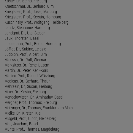
Köster, Dr., Bernd, Freiburg
Kraetschmar, Dr., Gerhard, Ulm
Krieglstein, Prof., Josef, Marburg
Krieglstein, Prof., Kerstin, Homburg
Kuschinsky, Prof., Wolfgang, Heidelberg
Lahrtz, Stephanie, Hamburg
Landgraf, Dr., Uta, Stegen
Laux, Thorsten, Basel
Lindemann, Prof., Bernd, Homburg
Löffler, Dr., Sabine, Leipzig
Ludolph, Prof., Albert, Ulm
Malessa, Dr., Rolf, Weimar
Marksitzer, Dr., Rene, Luzern
Martin, Dr., Peter, Kehl-Kork
Martini, Prof., Rudolf, Würzburg
Medicus, Dr., Gerhard, Thaur
Mehraein, Dr., Susan, Freiburg
Meier, Dr., Kirstin, Freiburg
Mendelowitsch, Dr., Aminadav, Basel
Mergner, Prof., Thomas, Freiburg
Metzinger, Dr., Thomas, Frankfurt am Main
Mielke, Dr., Kirsten, Kiel
Misgeld, Prof., Ulrich, Heidelberg
Moll, Joachim, Basel
Münte, Prof., Thomas, Magdeburg