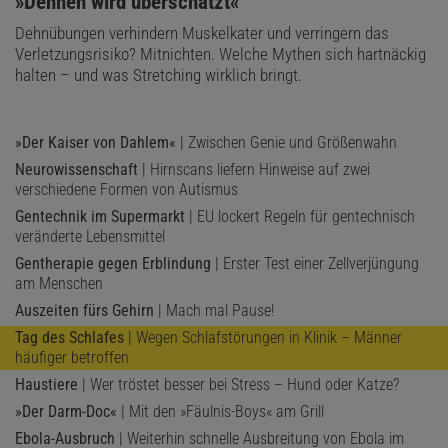
:
»Dehnen wird überschätzt«
Dehnübungen verhindern Muskelkater und verringern das
Verletzungsrisiko? Mitnichten. Welche Mythen sich hartnäckig
halten – und was Stretching wirklich bringt.
»Der Kaiser von Dahlem«
| Zwischen Genie und Größenwahn
Neurowissenschaft
| Hirnscans liefern Hinweise auf zwei
verschiedene Formen von Autismus
Gentechnik im Supermarkt
| EU lockert Regeln für gentechnisch
veränderte Lebensmittel
Gentherapie gegen Erblindung
| Erster Test einer Zellverjüngung
am Menschen
Auszeiten fürs Gehirn
| Mach mal Pause!
Tag des Schlafes
| Wegen Schlafstörungen in Klinik – Männer
häufiger betroffen
Haustiere
| Wer tröstet besser bei Stress – Hund oder Katze?
»Der Darm-Doc«
| Mit den »Fäulnis-Boys« am Grill
Ebola-Ausbruch
| Weiterhin schnelle Ausbreitung von Ebola im