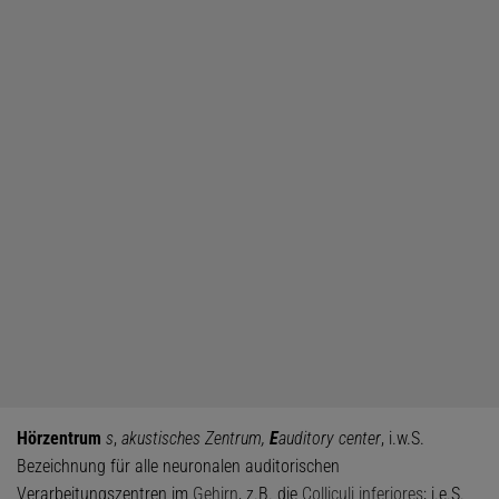
Hörzentrum
s
,
akustisches Zentrum,
E
auditory center
, i.w.S.
Bezeichnung für alle neuronalen auditorischen
Verarbeitungszentren im
Gehirn
, z.B. die
Colliculi inferiores
; i.e.S.