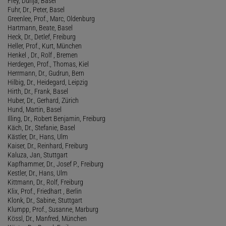
Frey, Dunja, Basel
Fuhr, Dr., Peter, Basel
Greenlee, Prof., Marc, Oldenburg
Hartmann, Beate, Basel
Heck, Dr., Detlef, Freiburg
Heller, Prof., Kurt, München
Henkel , Dr., Rolf , Bremen
Herdegen, Prof., Thomas, Kiel
Herrmann, Dr., Gudrun, Bern
Hilbig, Dr., Heidegard, Leipzig
Hirth, Dr., Frank, Basel
Huber, Dr., Gerhard, Zürich
Hund, Martin, Basel
Illing, Dr., Robert Benjamin, Freiburg
Käch, Dr., Stefanie, Basel
Kästler, Dr., Hans, Ulm
Kaiser, Dr., Reinhard, Freiburg
Kaluza, Jan, Stuttgart
Kapfhammer, Dr., Josef P., Freiburg
Kestler, Dr., Hans, Ulm
Kittmann, Dr., Rolf, Freiburg
Klix, Prof., Friedhart , Berlin
Klonk, Dr., Sabine, Stuttgart
Klumpp, Prof., Susanne, Marburg
Kössl, Dr., Manfred, München