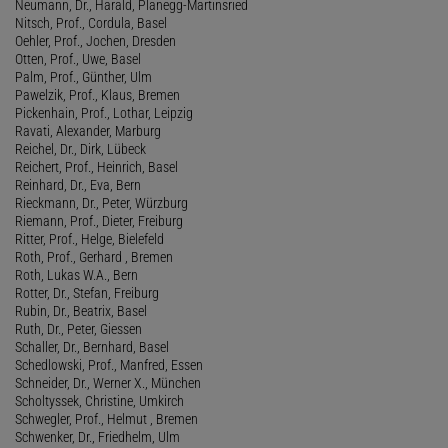
Neumann, Dr., Harald, Planegg-Martinsried
Nitsch, Prof., Cordula, Basel
Oehler, Prof., Jochen, Dresden
Otten, Prof., Uwe, Basel
Palm, Prof., Günther, Ulm
Pawelzik, Prof., Klaus, Bremen
Pickenhain, Prof., Lothar, Leipzig
Ravati, Alexander, Marburg
Reichel, Dr., Dirk, Lübeck
Reichert, Prof., Heinrich, Basel
Reinhard, Dr., Eva, Bern
Rieckmann, Dr., Peter, Würzburg
Riemann, Prof., Dieter, Freiburg
Ritter, Prof., Helge, Bielefeld
Roth, Prof., Gerhard , Bremen
Roth, Lukas W.A., Bern
Rotter, Dr., Stefan, Freiburg
Rubin, Dr., Beatrix, Basel
Ruth, Dr., Peter, Giessen
Schaller, Dr., Bernhard, Basel
Schedlowski, Prof., Manfred, Essen
Schneider, Dr., Werner X., München
Scholtyssek, Christine, Umkirch
Schwegler, Prof., Helmut , Bremen
Schwenker, Dr., Friedhelm, Ulm