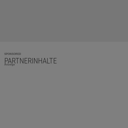
SPONSORED
PARTNERINHALTE
Anzeige