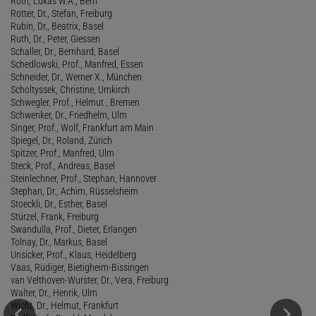
Roth, Lukas W.A., Bern
Rotter, Dr., Stefan, Freiburg
Rubin, Dr., Beatrix, Basel
Ruth, Dr., Peter, Giessen
Schaller, Dr., Bernhard, Basel
Schedlowski, Prof., Manfred, Essen
Schneider, Dr., Werner X., München
Scholtyssek, Christine, Umkirch
Schwegler, Prof., Helmut , Bremen
Schwenker, Dr., Friedhelm, Ulm
Singer, Prof., Wolf, Frankfurt am Main
Spiegel, Dr., Roland, Zürich
Spitzer, Prof., Manfred, Ulm
Steck, Prof., Andreas, Basel
Steinlechner, Prof., Stephan, Hannover
Stephan, Dr., Achim, Rüsselsheim
Stoeckli, Dr., Esther, Basel
Stürzel, Frank, Freiburg
Swandulla, Prof., Dieter, Erlangen
Tolnay, Dr., Markus, Basel
Unsicker, Prof., Klaus, Heidelberg
Vaas, Rüdiger, Bietigheim-Bissingen
van Velthoven-Wurster, Dr., Vera, Freiburg
Walter, Dr., Henrik, Ulm
Wicht, Dr., Helmut, Frankfurt