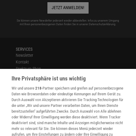
JETZT ANMELDEN!
Sie können unsere Newsletter jederzeit wieder abbestellen. Infos zu unserem Umgang
mit Ihren personenbezogenen Daten finden Sie in unserer
Datenschutzerklärung
.
SERVICES
Newsletter
Kontakt
Spektrum Shop
Im Handel kaufen
Ihre Privatsphäre ist uns wichtig
Presse
Wir und unsere
218
-Partner speichern und greifen auf personenbezogene
Verträge kündigen
Daten wie Browserdaten oder eindeutige Kennungen auf Ihrem Gerät zu.
INFO
Durch Auswahl von Akzeptieren aktivieren Sie Tracking-Technologien für
Mediadaten
die unter „Wir und unsere Partner verarbeiten Daten, um Ihnen Dienste
bereitzustellen“ aufgeführten Zwecke. Durch Auswahl von Alle ablehnen
Datenschutz
oder Widerruf Ihrer Einwilligung werden diese deaktiviert. Wenn Tracker
Nutzungsbedingungen
deaktiviert sind, sind manche Inhalte und Anzeigen möglicherweise nicht
Cookie-Einstellungen
mehr so relevant für Sie. Sie können dieses Menü jederzeit wieder
Utiq verwalten
aufrufen, um Ihre Einstellungen zu ändern oder Ihre Einwilligung zu