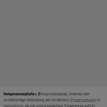
Holoprosencephalie
w,
E
holoprosencephaly
, fehlende oder
unvollständige Unterteilung des Vorderhirns (
Prosencephalon
) in
Hemisphären
, die mit unterschiedlichem Schweregrad auftritt