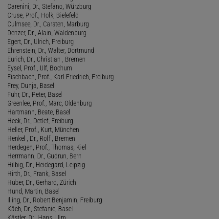
Carenini, Dr., Stefano, Würzburg
Cruse, Prof., Holk, Bielefeld
Culmsee, Dr., Carsten, Marburg
Denzer, Dr., Alain, Waldenburg
Egert, Dr., Ulrich, Freiburg
Ehrenstein, Dr., Walter, Dortmund
Eurich, Dr., Christian , Bremen
Eysel, Prof., Ulf, Bochum
Fischbach, Prof., Karl-Friedrich, Freiburg
Frey, Dunja, Basel
Fuhr, Dr., Peter, Basel
Greenlee, Prof., Marc, Oldenburg
Hartmann, Beate, Basel
Heck, Dr., Detlef, Freiburg
Heller, Prof., Kurt, München
Henkel , Dr., Rolf , Bremen
Herdegen, Prof., Thomas, Kiel
Herrmann, Dr., Gudrun, Bern
Hilbig, Dr., Heidegard, Leipzig
Hirth, Dr., Frank, Basel
Huber, Dr., Gerhard, Zürich
Hund, Martin, Basel
Illing, Dr., Robert Benjamin, Freiburg
Käch, Dr., Stefanie, Basel
Kästler, Dr., Hans, Ulm