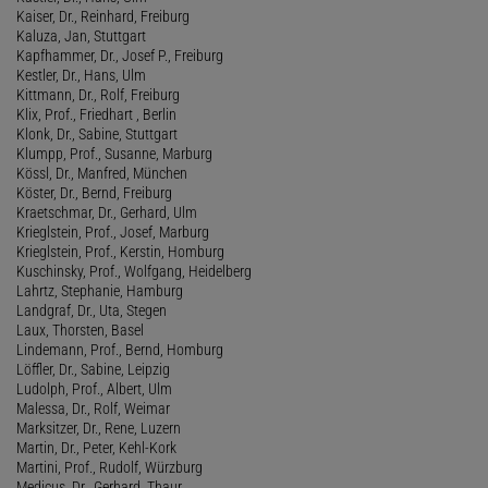
Kaiser, Dr., Reinhard, Freiburg
Kaluza, Jan, Stuttgart
Kapfhammer, Dr., Josef P., Freiburg
Kestler, Dr., Hans, Ulm
Kittmann, Dr., Rolf, Freiburg
Klix, Prof., Friedhart , Berlin
Klonk, Dr., Sabine, Stuttgart
Klumpp, Prof., Susanne, Marburg
Kössl, Dr., Manfred, München
Köster, Dr., Bernd, Freiburg
Kraetschmar, Dr., Gerhard, Ulm
Krieglstein, Prof., Josef, Marburg
Krieglstein, Prof., Kerstin, Homburg
Kuschinsky, Prof., Wolfgang, Heidelberg
Lahrtz, Stephanie, Hamburg
Landgraf, Dr., Uta, Stegen
Laux, Thorsten, Basel
Lindemann, Prof., Bernd, Homburg
Löffler, Dr., Sabine, Leipzig
Ludolph, Prof., Albert, Ulm
Malessa, Dr., Rolf, Weimar
Marksitzer, Dr., Rene, Luzern
Martin, Dr., Peter, Kehl-Kork
Martini, Prof., Rudolf, Würzburg
Medicus, Dr., Gerhard, Thaur