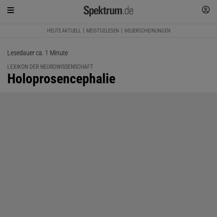
HEUTE AKTUELL
MEISTGELESEN
NEUERSCHEINUNGEN
Lesedauer ca. 1 Minute
LEXIKON DER NEUROWISSENSCHAFT
:
Holoprosencephalie