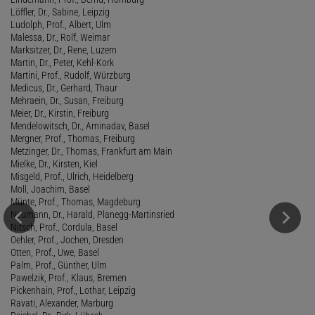
Löffler, Dr., Sabine, Leipzig
Ludolph, Prof., Albert, Ulm
Malessa, Dr., Rolf, Weimar
Marksitzer, Dr., Rene, Luzern
Martin, Dr., Peter, Kehl-Kork
Martini, Prof., Rudolf, Würzburg
Medicus, Dr., Gerhard, Thaur
Mehraein, Dr., Susan, Freiburg
Meier, Dr., Kirstin, Freiburg
Mendelowitsch, Dr., Aminadav, Basel
Mergner, Prof., Thomas, Freiburg
Metzinger, Dr., Thomas, Frankfurt am Main
Mielke, Dr., Kirsten, Kiel
Misgeld, Prof., Ulrich, Heidelberg
Moll, Joachim, Basel
Münte, Prof., Thomas, Magdeburg
Neumann, Dr., Harald, Planegg-Martinsried
Nitsch, Prof., Cordula, Basel
Oehler, Prof., Jochen, Dresden
Otten, Prof., Uwe, Basel
Palm, Prof., Günther, Ulm
Pawelzik, Prof., Klaus, Bremen
Pickenhain, Prof., Lothar, Leipzig
Ravati, Alexander, Marburg