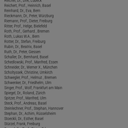
Reichel, Dr., Dirk, Lübeck
Reichert, Prof., Heinrich, Basel
Reinhard, Dr., Eva, Bern
Rieckmann, Dr., Peter, Würzburg
Riemann, Prof., Dieter, Freiburg
Ritter, Prof., Helge, Bielefeld
Roth, Prof., Gerhard , Bremen
Roth, Lukas W.A., Bern
Rotter, Dr., Stefan, Freiburg
Rubin, Dr., Beatrix, Basel
Ruth, Dr., Peter, Giessen
Schaller, Dr., Bernhard, Basel
Schedlowski, Prof., Manfred, Essen
Schneider, Dr., Werner X., München
Scholtyssek, Christine, Umkirch
Schwegler, Prof., Helmut , Bremen
Schwenker, Dr., Friedhelm, Ulm
Singer, Prof., Wolf, Frankfurt am Main
Spiegel, Dr., Roland, Zürich
Spitzer, Prof., Manfred, Ulm
Steck, Prof., Andreas, Basel
Steinlechner, Prof., Stephan, Hannover
Stephan, Dr., Achim, Rüsselsheim
Stoeckli, Dr., Esther, Basel
Stürzel, Frank, Freiburg