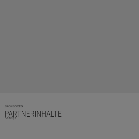
SPONSORED
PARTNERINHALTE
Anzeige