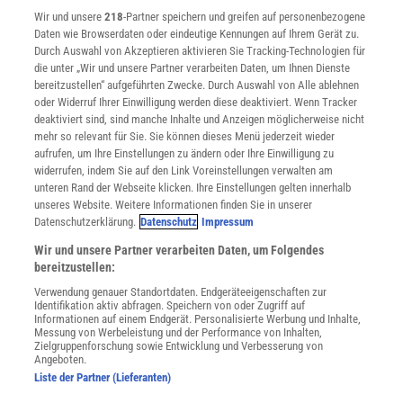
Wir und unsere
218
-Partner speichern und greifen auf personenbezogene
Widerruf
Daten wie Browserdaten oder eindeutige Kennungen auf Ihrem Gerät zu.
INFO
Durch Auswahl von Akzeptieren aktivieren Sie Tracking-Technologien für
Mediadaten
die unter „Wir und unsere Partner verarbeiten Daten, um Ihnen Dienste
bereitzustellen“ aufgeführten Zwecke. Durch Auswahl von Alle ablehnen
Datenschutz
oder Widerruf Ihrer Einwilligung werden diese deaktiviert. Wenn Tracker
Nutzungsbedingungen
deaktiviert sind, sind manche Inhalte und Anzeigen möglicherweise nicht
Cookie-Einstellungen
mehr so relevant für Sie. Sie können dieses Menü jederzeit wieder
Utiq verwalten
aufrufen, um Ihre Einstellungen zu ändern oder Ihre Einwilligung zu
Nutzungsbasierte Onlinewerbung
widerrufen, indem Sie auf den Link Voreinstellungen verwalten am
Alle Artikel
unteren Rand der Webseite klicken. Ihre Einstellungen gelten innerhalb
unseres Website. Weitere Informationen finden Sie in unserer
Impressum
Datenschutzerklärung.
Datenschutz
Impressum
WEITERE ANGEBOTE
Wir und unsere Partner verarbeiten Daten, um Folgendes
Angebote für Schulen
bereitzustellen:
Angebote für Institutionen
Verwendung genauer Standortdaten. Endgeräteeigenschaften zur
Sprachen lernen mit Gymglish
Identifikation aktiv abfragen. Speichern von oder Zugriff auf
Lexika
Informationen auf einem Endgerät. Personalisierte Werbung und Inhalte,
Messung von Werbeleistung und der Performance von Inhalten,
Für Spektrum schreiben
Zielgruppenforschung sowie Entwicklung und Verbesserung von
Zugänglichkeitserklärung
Angeboten.
Liste der Partner (Lieferanten)
WEBSEITEN