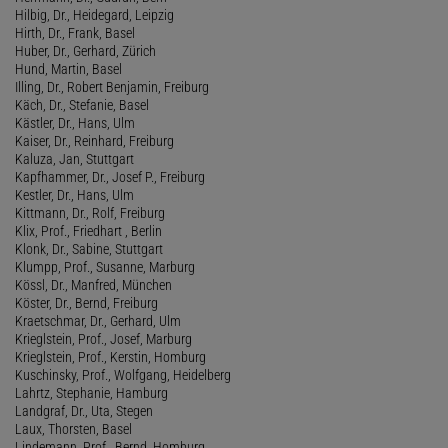
Hilbig, Dr., Heidegard, Leipzig
Hirth, Dr., Frank, Basel
Huber, Dr., Gerhard, Zürich
Hund, Martin, Basel
Illing, Dr., Robert Benjamin, Freiburg
Käch, Dr., Stefanie, Basel
Kästler, Dr., Hans, Ulm
Kaiser, Dr., Reinhard, Freiburg
Kaluza, Jan, Stuttgart
Kapfhammer, Dr., Josef P., Freiburg
Kestler, Dr., Hans, Ulm
Kittmann, Dr., Rolf, Freiburg
Klix, Prof., Friedhart , Berlin
Klonk, Dr., Sabine, Stuttgart
Klumpp, Prof., Susanne, Marburg
Kössl, Dr., Manfred, München
Köster, Dr., Bernd, Freiburg
Kraetschmar, Dr., Gerhard, Ulm
Krieglstein, Prof., Josef, Marburg
Krieglstein, Prof., Kerstin, Homburg
Kuschinsky, Prof., Wolfgang, Heidelberg
Lahrtz, Stephanie, Hamburg
Landgraf, Dr., Uta, Stegen
Laux, Thorsten, Basel
Lindemann, Prof., Bernd, Homburg