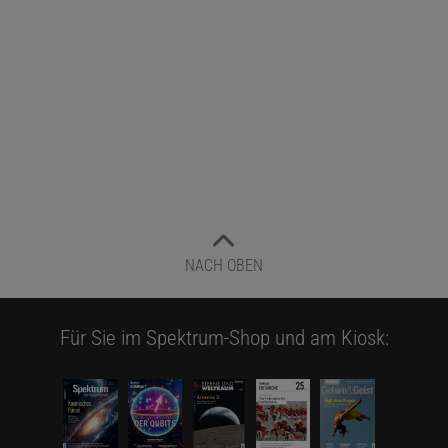
NACH OBEN
Für Sie im Spektrum-Shop und am Kiosk: