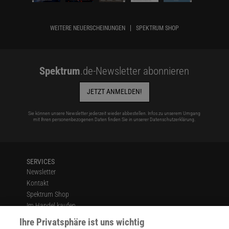
WEITERE NEUERSCHEINUNGEN
SPEKTRUM SHOP
Spektrum
.de-Newsletter abonnieren
JETZT ANMELDEN!
Sie können unsere Newsletter jederzeit wieder abbestellen. Infos zu unserem Umgang
mit Ihren personenbezogenen Daten finden Sie in unserer
Datenschutzerklärung
.
SERVICES
Newsletter
Kontakt
Spektrum Shop
Im Handel kaufen
Presse
Ihre Privatsphäre ist uns wichtig
Verträge kündigen