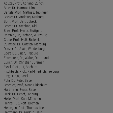
Aguzzi, Prof., Adriano, Zürich
Baier, Dr., Harmut, Ulm
Bartels, Prof., Mathias, Tübingen
Becker, Dr., Andreas, Marburg
Born, Prof., Jan, Lübeck
Brecht, Dr., Stephan, Kiel
Breer, Prof., Heinz, Stuttgart
Carenini, Dr., Stefano, Würzburg
Cruse, Prof., Holk, Bielefeld
Culmsee, Dr., Carsten, Marburg
Denzer, Dr., Alain, Waldenburg
Egert, Dr., Ulrich, Freiburg
Ehrenstein, Dr., Walter, Dortmund
Eurich, Dr., Christian , Bremen
Eysel, Prof., Ulf, Bochum
Fischbach, Prof., Karl-Friedrich, Freiburg
Frey, Dunja, Basel
Fuhr, Dr., Peter, Basel
Greenlee, Prof., Marc, Oldenburg
Hartmann, Beate, Basel
Heck, Dr., Detlef, Freiburg
Heller, Prof., Kurt, München
Henkel , Dr., Rolf , Bremen
Herdegen, Prof., Thomas, Kiel
Herrmann, Dr., Gudrun, Bern