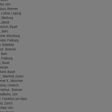
her, Ulm
Klaus, Bremen
 Lothar, Leipzig
r, Marburg
, Lübeck
einrich, Basel
a, Bern
Peter, Würzburg
ieter, Freiburg
e, Bielefeld
ard , Bremen
, Bern
n, Freiburg
x, Basel
Giessen
nhard, Basel
., Manfred, Essen
erner X., München
stine, Umkirch
 Helmut , Bremen
riedhelm, Ulm
lf, Frankfurt am Main
nd, Zürich
anfred, Ulm