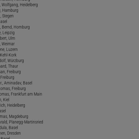
, Wolfgang, Heidelberg
e, Hamburg
a, Stegen
Basel
., Bernd, Homburg
e, Leipzig
lbert, Ulm
f, Weimar
ene, Luzern
, Kehl-Kork
udolf, Würzburg
hard, Thaur
san, Freiburg
, Freiburg
r., Aminadav, Basel
homas, Freiburg
Thomas, Frankfurt am Main
n, Kiel
rich, Heidelberg
asel
homas, Magdeburg
rald, Planegg-Martinsried
rdula, Basel
chen, Dresden
, Basel