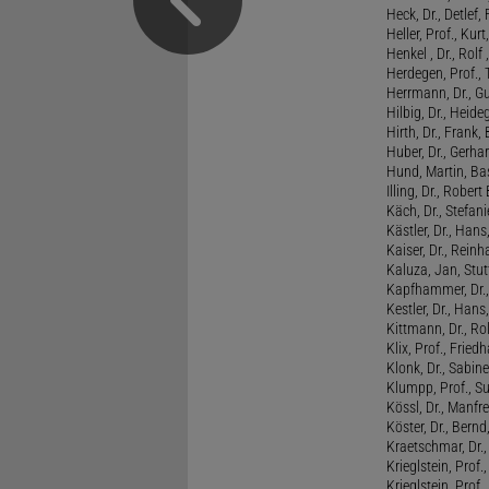
Heck, Dr., Detlef,
Heller, Prof., Ku
Henkel , Dr., Rolf
Herdegen, Prof.,
Herrmann, Dr., G
Hilbig, Dr., Heide
Hirth, Dr., Frank,
Huber, Dr., Gerhar
Hund, Martin, Ba
Illing, Dr., Rober
Käch, Dr., Stefani
Kästler, Dr., Hans
Kaiser, Dr., Reinh
Kaluza, Jan, Stut
Kapfhammer, Dr., 
Kestler, Dr., Hans
Kittmann, Dr., Rol
Klix, Prof., Friedh
Klonk, Dr., Sabine
Klumpp, Prof., S
Kössl, Dr., Manf
Köster, Dr., Bernd
Kraetschmar, Dr.,
Krieglstein, Prof.
Krieglstein, Prof