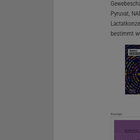
Gewebeschäd
Pyruvat, N
Lactatkonze
bestimmt w
Anzeige