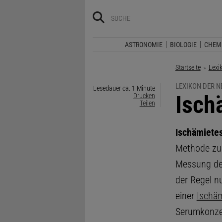
ASTRONOMIE
BIOLOGIE
CHEM
Startseite
Lexi
LEXIKON DER 
Lesedauer ca. 1 Minute
:
Isch
Drucken
Teilen
Ischämiete
Methode zur
Messung der
der Regel nu
einer
Ischä
Serumkonzent