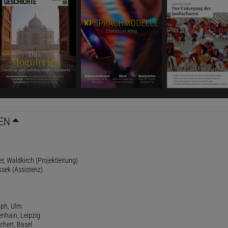
EN
r, Waldkirch (Projektleitung)
ssek (Assistenz)
lph, Ulm
enhain, Leipzig
chert, Basel