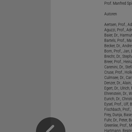
Prof. Manfred Spi
Autoren
Aertsen, Prof., Ad
Aguzzi, Prof., Ad
Baier, Dr., Harmu
Bartels, Prof., M
Becker, Dr., Andr
Born, Prof., Jan,
Brecht, Dr., Steph
Breer, Prof., Hein
Carenini, Dr., St
Cruse, Prof., Holk
Culmsee, Dr., Ca
Denzer, Dr., Alai
Egert, Dr., Ulrich,
Ehrenstein, Dr., 
Eurich, Dr., Chris
Eysel, Prof., Ulf
Fischbach, Prof., 
Frey, Dunja, Base
Fuhr, Dr., Peter, B
Greenlee, Prof., 
Hartmann, Beate,