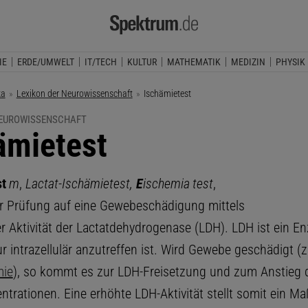
IE
ERDE/UMWELT
IT/TECH
KULTUR
MATHEMATIK
MEDIZIN
PHYSIK
ka
Lexikon der Neurowissenschaft
Aktuelle Seite:
Ischämietest
NEUROWISSENSCHAFT
ämietest
st
m
,
Lactat-Ischämietest,
E
ischemia test
,
 Prüfung auf eine Gewebeschädigung mittels
 Aktivität der Lactatdehydrogenase (LDH). LDH ist ein En
r intrazellulär anzutreffen ist. Wird Gewebe geschädigt (z
mie
), so kommt es zur LDH-Freisetzung und zum Anstieg 
rationen. Eine erhöhte LDH-Aktivität stellt somit ein Maß