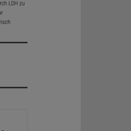
rch LDH zu
ur
risch