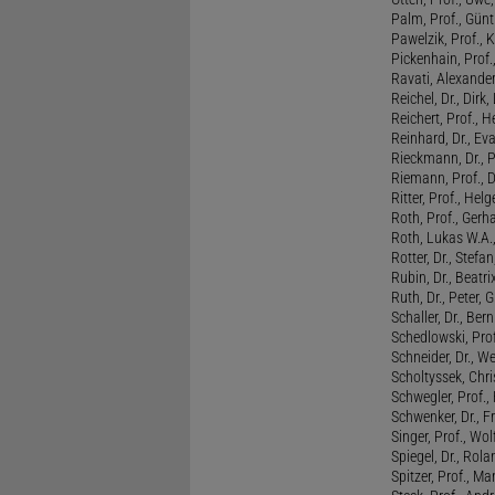
Palm, Prof., Günt
Pawelzik, Prof., 
Pickenhain, Prof.,
Ravati, Alexande
Reichel, Dr., Dirk
Reichert, Prof., H
Reinhard, Dr., Ev
Rieckmann, Dr., 
Riemann, Prof., D
Ritter, Prof., Helg
Roth, Prof., Gerh
Roth, Lukas W.A.
Rotter, Dr., Stefa
Rubin, Dr., Beatri
Ruth, Dr., Peter, 
Schaller, Dr., Ber
Schedlowski, Prof
Schneider, Dr., W
Scholtyssek, Chri
Schwegler, Prof.,
Schwenker, Dr., F
Singer, Prof., Wo
Spiegel, Dr., Rola
Spitzer, Prof., M