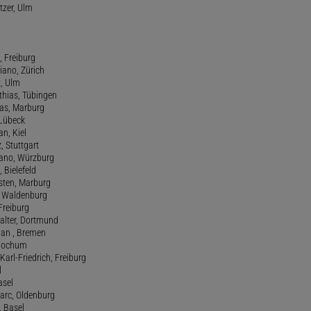
tzer, Ulm
, Freiburg
riano, Zürich
t, Ulm
athias, Tübingen
eas, Marburg
 Lübeck
an, Kiel
z, Stuttgart
efano, Würzburg
, Bielefeld
rsten, Marburg
n, Waldenburg
 Freiburg
Walter, Dortmund
tian , Bremen
, Bochum
Karl-Friedrich, Freiburg
l
asel
Marc, Oldenburg
 Basel