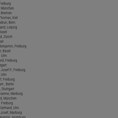
 Freiburg
rt, München
 , Bremen
 Thomas, Kiel
udrun, Bern
gard, Leipzig
 Basel
d, Zürich
sel
t Benjamin, Freiburg
e, Basel
, Ulm
ard, Freiburg
tgart
Josef P., Freiburg
, Ulm
f, Freiburg
art , Berlin
, Stuttgart
usanne, Marburg
red, München
, Freiburg
 Gerhard, Ulm
, Josef, Marburg
., Kerstin, Homburg