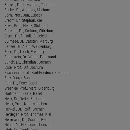
Bartels, Prof., Mathias, Tübingen
Becker, Dr., Andreas, Marburg
Born, Prof., Jan, Lübeck
Brecht, Dr., Stephan, Kiel
Breer, Prof., Heinz, Stuttgart
Carenini, Dr., Stefano, Würzburg
Cruse, Prof., Holk, Bielefeld
Culmsee, Dr., Carsten, Marburg
Denzer, Dr., Alain, Waldenburg
Egert, Dr., Ulrich, Freiburg
Ehrenstein, Dr., Walter, Dortmund
Eurich, Dr., Christian , Bremen
Eysel, Prof., Ulf, Bochum
Fischbach, Prof., Karl-Friedrich, Freiburg
Frey, Dunja, Basel
Fuhr, Dr., Peter, Basel
Greenlee, Prof., Marc, Oldenburg
Hartmann, Beate, Basel
Heck, Dr., Detlef, Freiburg
Heller, Prof., Kurt, München
Henkel , Dr., Rolf , Bremen
Herdegen, Prof., Thomas, Kiel
Herrmann, Dr., Gudrun, Bern
Hilbig, Dr., Heidegard, Leipzig
Hirth, Dr., Frank, Basel