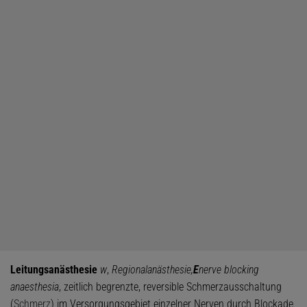
Leitungsanästhesie
w
,
Regionalanästhesie,
E
nerve blocking
anaesthesia
, zeitlich begrenzte, reversible Schmerzausschaltung
(
Schmerz
) im Versorgungsgebiet einzelner Nerven durch Blockade