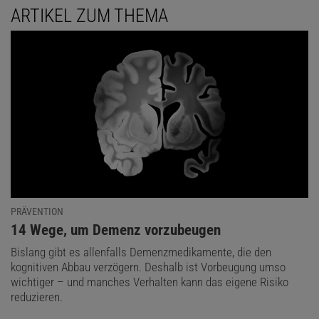
ARTIKEL ZUM THEMA
PRÄVENTION
:
14 Wege, um Demenz vorzubeugen
Bislang gibt es allenfalls Demenzmedikamente, die den
kognitiven Abbau verzögern. Deshalb ist Vorbeugung umso
wichtiger – und manches Verhalten kann das eigene Risiko
reduzieren.