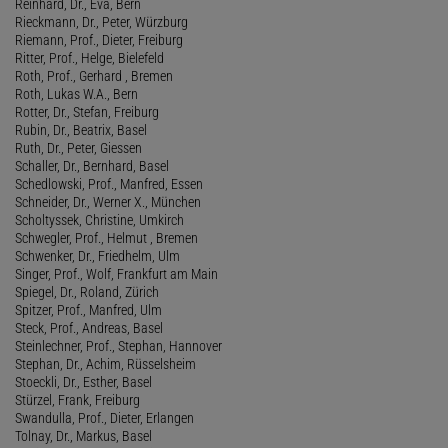
Reinhard, Dr., Eva, Bern
Rieckmann, Dr., Peter, Würzburg
Riemann, Prof., Dieter, Freiburg
Ritter, Prof., Helge, Bielefeld
Roth, Prof., Gerhard , Bremen
Roth, Lukas W.A., Bern
Rotter, Dr., Stefan, Freiburg
Rubin, Dr., Beatrix, Basel
Ruth, Dr., Peter, Giessen
Schaller, Dr., Bernhard, Basel
Schedlowski, Prof., Manfred, Essen
Schneider, Dr., Werner X., München
Scholtyssek, Christine, Umkirch
Schwegler, Prof., Helmut , Bremen
Schwenker, Dr., Friedhelm, Ulm
Singer, Prof., Wolf, Frankfurt am Main
Spiegel, Dr., Roland, Zürich
Spitzer, Prof., Manfred, Ulm
Steck, Prof., Andreas, Basel
Steinlechner, Prof., Stephan, Hannover
Stephan, Dr., Achim, Rüsselsheim
Stoeckli, Dr., Esther, Basel
Stürzel, Frank, Freiburg
Swandulla, Prof., Dieter, Erlangen
Tolnay, Dr., Markus, Basel