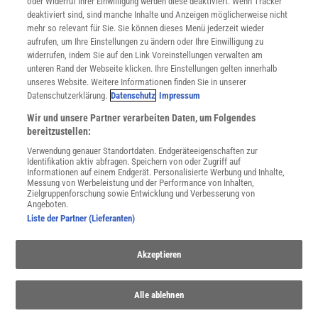
oder Widerruf Ihrer Einwilligung werden diese deaktiviert. Wenn Tracker
Nutzungsbedingungen
deaktiviert sind, sind manche Inhalte und Anzeigen möglicherweise nicht
Cookie-Einstellungen
mehr so relevant für Sie. Sie können dieses Menü jederzeit wieder
Utiq verwalten
aufrufen, um Ihre Einstellungen zu ändern oder Ihre Einwilligung zu
Nutzungsbasierte Onlinewerbung
widerrufen, indem Sie auf den Link Voreinstellungen verwalten am
Alle Artikel
unteren Rand der Webseite klicken. Ihre Einstellungen gelten innerhalb
unseres Website. Weitere Informationen finden Sie in unserer
Impressum
Datenschutzerklärung.
Datenschutz
Impressum
WEITERE ANGEBOTE
Wir und unsere Partner verarbeiten Daten, um Folgendes
Angebote für Schulen
bereitzustellen:
Angebote für Institutionen
Verwendung genauer Standortdaten. Endgeräteeigenschaften zur
Sprachen lernen mit Gymglish
Identifikation aktiv abfragen. Speichern von oder Zugriff auf
Lexika
Informationen auf einem Endgerät. Personalisierte Werbung und Inhalte,
Messung von Werbeleistung und der Performance von Inhalten,
Für Spektrum schreiben
Zielgruppenforschung sowie Entwicklung und Verbesserung von
Zugänglichkeitserklärung
Angeboten.
Liste der Partner (Lieferanten)
WEBSEITEN
KielSCN
Akzeptieren
Wissenschaft in die Schulen
SciLogs
Alle ablehnen