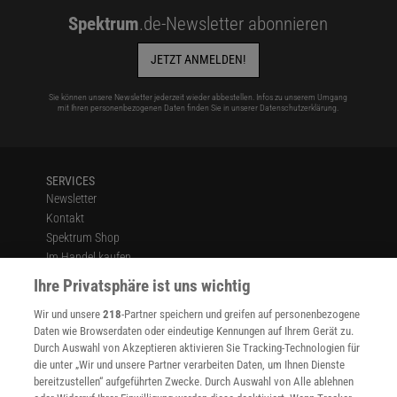
Spektrum
.de-Newsletter abonnieren
JETZT ANMELDEN!
Sie können unsere Newsletter jederzeit wieder abbestellen. Infos zu unserem Umgang
mit Ihren personenbezogenen Daten finden Sie in unserer
Datenschutzerklärung
.
SERVICES
Newsletter
Kontakt
Spektrum Shop
Im Handel kaufen
Presse
Ihre Privatsphäre ist uns wichtig
Verträge kündigen
Wir und unsere
218
-Partner speichern und greifen auf personenbezogene
Widerruf
Daten wie Browserdaten oder eindeutige Kennungen auf Ihrem Gerät zu.
INFO
Durch Auswahl von Akzeptieren aktivieren Sie Tracking-Technologien für
Mediadaten
die unter „Wir und unsere Partner verarbeiten Daten, um Ihnen Dienste
bereitzustellen“ aufgeführten Zwecke. Durch Auswahl von Alle ablehnen
Datenschutz