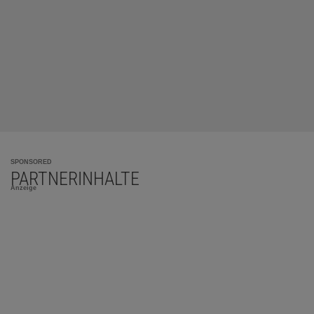
SPONSORED
PARTNERINHALTE
Anzeige