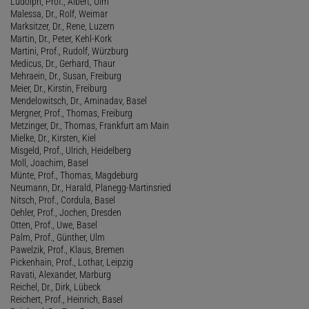
Ludolph, Prof., Albert, Ulm
Malessa, Dr., Rolf, Weimar
Marksitzer, Dr., Rene, Luzern
Martin, Dr., Peter, Kehl-Kork
Martini, Prof., Rudolf, Würzburg
Medicus, Dr., Gerhard, Thaur
Mehraein, Dr., Susan, Freiburg
Meier, Dr., Kirstin, Freiburg
Mendelowitsch, Dr., Aminadav, Basel
Mergner, Prof., Thomas, Freiburg
Metzinger, Dr., Thomas, Frankfurt am Main
Mielke, Dr., Kirsten, Kiel
Misgeld, Prof., Ulrich, Heidelberg
Moll, Joachim, Basel
Münte, Prof., Thomas, Magdeburg
Neumann, Dr., Harald, Planegg-Martinsried
Nitsch, Prof., Cordula, Basel
Oehler, Prof., Jochen, Dresden
Otten, Prof., Uwe, Basel
Palm, Prof., Günther, Ulm
Pawelzik, Prof., Klaus, Bremen
Pickenhain, Prof., Lothar, Leipzig
Ravati, Alexander, Marburg
Reichel, Dr., Dirk, Lübeck
Reichert, Prof., Heinrich, Basel