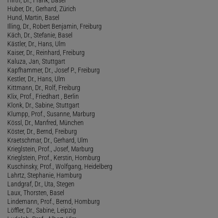
Huber, Dr., Gerhard, Zürich
Hund, Martin, Basel
Illing, Dr., Robert Benjamin, Freiburg
Käch, Dr., Stefanie, Basel
Kästler, Dr., Hans, Ulm
Kaiser, Dr., Reinhard, Freiburg
Kaluza, Jan, Stuttgart
Kapfhammer, Dr., Josef P., Freiburg
Kestler, Dr., Hans, Ulm
Kittmann, Dr., Rolf, Freiburg
Klix, Prof., Friedhart , Berlin
Klonk, Dr., Sabine, Stuttgart
Klumpp, Prof., Susanne, Marburg
Kössl, Dr., Manfred, München
Köster, Dr., Bernd, Freiburg
Kraetschmar, Dr., Gerhard, Ulm
Krieglstein, Prof., Josef, Marburg
Krieglstein, Prof., Kerstin, Homburg
Kuschinsky, Prof., Wolfgang, Heidelberg
Lahrtz, Stephanie, Hamburg
Landgraf, Dr., Uta, Stegen
Laux, Thorsten, Basel
Lindemann, Prof., Bernd, Homburg
Löffler, Dr., Sabine, Leipzig