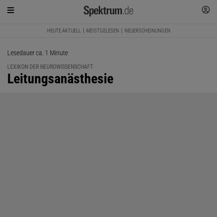
HEUTE AKTUELL
MEISTGELESEN
NEUERSCHEINUNGEN
Lesedauer ca. 1 Minute
LEXIKON DER NEUROWISSENSCHAFT
:
Leitungsanästhesie