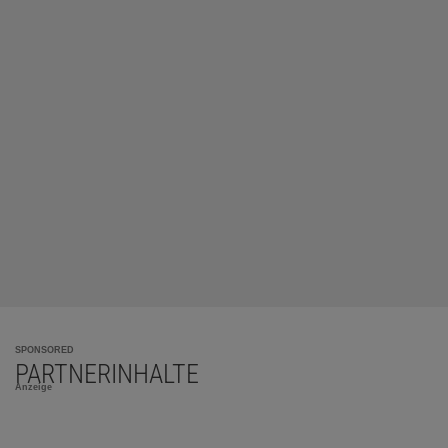
SPONSORED
PARTNERINHALTE
Anzeige