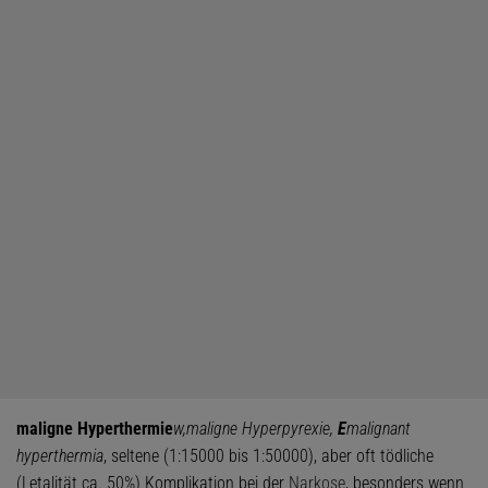
maligne Hyperthermie
w,
maligne Hyperpyrexie,
E
malignant
hyperthermia
, seltene (1:15000 bis 1:50000), aber oft tödliche
(Letalität ca. 50%) Komplikation bei der
Narkose
, besonders wenn