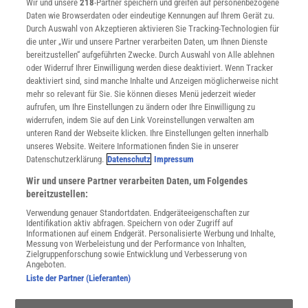
Wir und unsere
218
-Partner speichern und greifen auf personenbezogene
Verträge kündigen
Daten wie Browserdaten oder eindeutige Kennungen auf Ihrem Gerät zu.
INFO
Durch Auswahl von Akzeptieren aktivieren Sie Tracking-Technologien für
Mediadaten
die unter „Wir und unsere Partner verarbeiten Daten, um Ihnen Dienste
bereitzustellen“ aufgeführten Zwecke. Durch Auswahl von Alle ablehnen
Datenschutz
oder Widerruf Ihrer Einwilligung werden diese deaktiviert. Wenn Tracker
Nutzungsbedingungen
deaktiviert sind, sind manche Inhalte und Anzeigen möglicherweise nicht
Cookie-Einstellungen
mehr so relevant für Sie. Sie können dieses Menü jederzeit wieder
Utiq verwalten
aufrufen, um Ihre Einstellungen zu ändern oder Ihre Einwilligung zu
Nutzungsbasierte Onlinewerbung
widerrufen, indem Sie auf den Link Voreinstellungen verwalten am
Alle Artikel
unteren Rand der Webseite klicken. Ihre Einstellungen gelten innerhalb
unseres Website. Weitere Informationen finden Sie in unserer
Impressum
Datenschutzerklärung.
Datenschutz
Impressum
WEITERE ANGEBOTE
Wir und unsere Partner verarbeiten Daten, um Folgendes
Angebote für Schulen
bereitzustellen:
Angebote für Institutionen
Verwendung genauer Standortdaten. Endgeräteeigenschaften zur
Sprachen lernen mit Gymglish
Identifikation aktiv abfragen. Speichern von oder Zugriff auf
Lexika
Informationen auf einem Endgerät. Personalisierte Werbung und Inhalte,
Messung von Werbeleistung und der Performance von Inhalten,
Für Spektrum schreiben
Zielgruppenforschung sowie Entwicklung und Verbesserung von
Zugänglichkeitserklärung
Angeboten.
Liste der Partner (Lieferanten)
WEBSEITEN
KielSCN