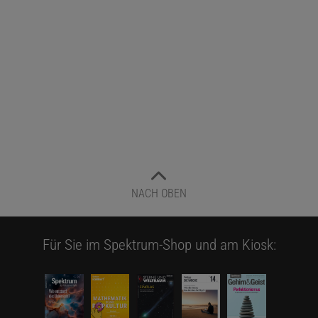
NACH OBEN
Für Sie im Spektrum-Shop und am Kiosk: