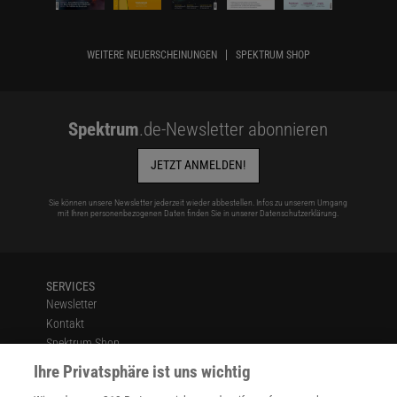
WEITERE NEUERSCHEINUNGEN
SPEKTRUM SHOP
Spektrum
.de-Newsletter abonnieren
JETZT ANMELDEN!
Sie können unsere Newsletter jederzeit wieder abbestellen. Infos zu unserem Umgang
mit Ihren personenbezogenen Daten finden Sie in unserer
Datenschutzerklärung
.
SERVICES
Newsletter
Kontakt
Spektrum Shop
Im Handel kaufen
Ihre Privatsphäre ist uns wichtig
Presse