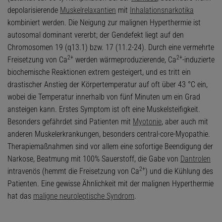
depolarisierende
Muskelrelaxantien
mit
Inhalationsnarkotika
kombiniert werden. Die Neigung zur malignen Hyperthermie ist
autosomal dominant vererbt; der Gendefekt liegt auf den
Chromosomen 19 (q13.1) bzw. 17 (11.2-24). Durch eine vermehrte
2+
2+
Freisetzung von Ca
werden wärmeproduzierende, Ca
-induzierte
biochemische Reaktionen extrem gesteigert, und es tritt ein
drastischer Anstieg der Körpertemperatur auf oft über 43 °C ein,
wobei die Temperatur innerhalb von fünf Minuten um ein Grad
ansteigen kann. Erstes Symptom ist oft eine Muskelsteifigkeit.
Besonders gefährdet sind Patienten mit
Myotonie
, aber auch mit
anderen Muskelerkrankungen, besonders central-core-Myopathie.
Therapiemaßnahmen sind vor allem eine sofortige Beendigung der
Narkose, Beatmung mit 100% Sauerstoff, die Gabe von
Dantrolen
2+
intravenös (hemmt die Freisetzung von Ca
) und die Kühlung des
Patienten. Eine gewisse Ähnlichkeit mit der malignen Hyperthermie
hat das
maligne neuroleptische Syndrom
.