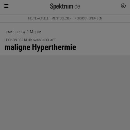
HEUTE AKTUELL
MEISTGELESEN
NEUERSCHEINUNGEN
Lesedauer ca. 1 Minute
LEXIKON DER NEUROWISSENSCHAFT
:
maligne Hyperthermie