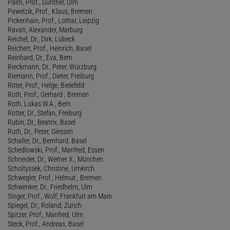
Palm, Prof., Günther, Ulm
Pawelzik, Prof., Klaus, Bremen
Pickenhain, Prof., Lothar, Leipzig
Ravati, Alexander, Marburg
Reichel, Dr., Dirk, Lübeck
Reichert, Prof., Heinrich, Basel
Reinhard, Dr., Eva, Bern
Rieckmann, Dr., Peter, Würzburg
Riemann, Prof., Dieter, Freiburg
Ritter, Prof., Helge, Bielefeld
Roth, Prof., Gerhard , Bremen
Roth, Lukas W.A., Bern
Rotter, Dr., Stefan, Freiburg
Rubin, Dr., Beatrix, Basel
Ruth, Dr., Peter, Giessen
Schaller, Dr., Bernhard, Basel
Schedlowski, Prof., Manfred, Essen
Schneider, Dr., Werner X., München
Scholtyssek, Christine, Umkirch
Schwegler, Prof., Helmut , Bremen
Schwenker, Dr., Friedhelm, Ulm
Singer, Prof., Wolf, Frankfurt am Main
Spiegel, Dr., Roland, Zürich
Spitzer, Prof., Manfred, Ulm
Steck, Prof., Andreas, Basel