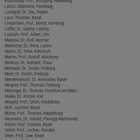
Kuschinsky, Prof., Wolfgang, Heidelberg
Lahrtz, Stephanie, Hamburg
Landgraf, Dr., Uta, Stegen
Laux, Thorsten, Basel
Lindemann, Prof., Bernd, Homburg
Löffler, Dr., Sabine, Leipzig
Ludolph, Prof., Albert, Ulm
Malessa, Dr., Rolf, Weimar
Marksitzer, Dr., Rene, Luzern
Martin, Dr., Peter, Kehl-Kork
Martini, Prof., Rudolf, Würzburg
Medicus, Dr., Gerhard, Thaur
Mehraein, Dr., Susan, Freiburg
Meier, Dr., Kirstin, Freiburg
Mendelowitsch, Dr., Aminadav, Basel
Mergner, Prof., Thomas, Freiburg
Metzinger, Dr., Thomas, Frankfurt am Main
Mielke, Dr., Kirsten, Kiel
Misgeld, Prof., Ulrich, Heidelberg
Moll, Joachim, Basel
Münte, Prof., Thomas, Magdeburg
Neumann, Dr., Harald, Planegg-Martinsried
Nitsch, Prof., Cordula, Basel
Oehler, Prof., Jochen, Dresden
Otten, Prof., Uwe, Basel