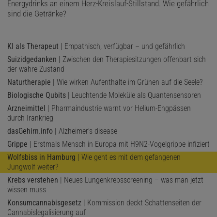
Energydrinks an einem Herz-Kreislauf-Stillstand. Wie gefährlich
sind die Getränke?
KI als Therapeut
| Empathisch, verfügbar – und gefährlich
Suizidgedanken
| Zwischen den Therapiesitzungen offenbart sich
der wahre Zustand
Naturtherapie
| Wie wirken Aufenthalte im Grünen auf die Seele?
Biologische Qubits
| Leuchtende Moleküle als Quantensensoren
Arzneimittel
| Pharmaindustrie warnt vor Helium-Engpässen
durch Irankrieg
dasGehirn.info
| Alzheimer's disease
Grippe
| Erstmals Mensch in Europa mit H9N2-Vogelgrippe infiziert
Wolfsbiss in Hamburg
| Wie geht es mit dem gefangenen
Jungwolf weiter?
Krebs verstehen
| Neues Lungenkrebsscreening – was man jetzt
wissen muss
Konsumcannabisgesetz
| Kommission deckt Schattenseiten der
Cannabislegalisierung auf