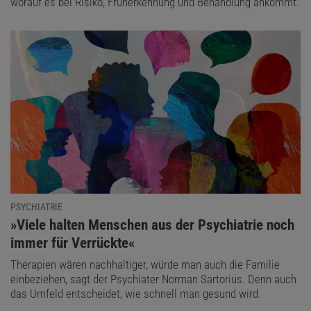
worauf es bei Risiko, Früherkennung und Behandlung ankommt.
PSYCHIATRIE
:
»Viele halten Menschen aus der Psychiatrie noch
immer für Verrückte«
Therapien wären nachhaltiger, würde man auch die Familie
einbeziehen, sagt der Psychiater Norman Sartorius. Denn auch
das Umfeld entscheidet, wie schnell man gesund wird.