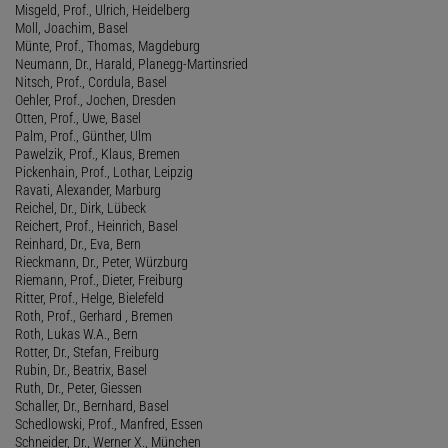
Misgeld, Prof., Ulrich, Heidelberg
Moll, Joachim, Basel
Münte, Prof., Thomas, Magdeburg
Neumann, Dr., Harald, Planegg-Martinsried
Nitsch, Prof., Cordula, Basel
Oehler, Prof., Jochen, Dresden
Otten, Prof., Uwe, Basel
Palm, Prof., Günther, Ulm
Pawelzik, Prof., Klaus, Bremen
Pickenhain, Prof., Lothar, Leipzig
Ravati, Alexander, Marburg
Reichel, Dr., Dirk, Lübeck
Reichert, Prof., Heinrich, Basel
Reinhard, Dr., Eva, Bern
Rieckmann, Dr., Peter, Würzburg
Riemann, Prof., Dieter, Freiburg
Ritter, Prof., Helge, Bielefeld
Roth, Prof., Gerhard , Bremen
Roth, Lukas W.A., Bern
Rotter, Dr., Stefan, Freiburg
Rubin, Dr., Beatrix, Basel
Ruth, Dr., Peter, Giessen
Schaller, Dr., Bernhard, Basel
Schedlowski, Prof., Manfred, Essen
Schneider, Dr., Werner X., München