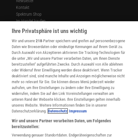
Newsletter
Kontakt
Spektrum Shop
Im Handel kaufen
Presse
Ihre Privatsphäre ist uns wichtig
Verträge kündigen
Wir und unsere
218
-Partner speichern und greifen auf personenbezogene
Widerruf
Daten wie Browserdaten oder eindeutige Kennungen auf Ihrem Gerät zu.
INFO
Durch Auswahl von Akzeptieren aktivieren Sie Tracking-Technologien für
Mediadaten
die unter „Wir und unsere Partner verarbeiten Daten, um Ihnen Dienste
bereitzustellen“ aufgeführten Zwecke. Durch Auswahl von Alle ablehnen
Datenschutz
oder Widerruf Ihrer Einwilligung werden diese deaktiviert. Wenn Tracker
Nutzungsbedingungen
deaktiviert sind, sind manche Inhalte und Anzeigen möglicherweise nicht
Cookie-Einstellungen
mehr so relevant für Sie. Sie können dieses Menü jederzeit wieder
Utiq verwalten
aufrufen, um Ihre Einstellungen zu ändern oder Ihre Einwilligung zu
Nutzungsbasierte Onlinewerbung
widerrufen, indem Sie auf den Link Voreinstellungen verwalten am
Alle Artikel
unteren Rand der Webseite klicken. Ihre Einstellungen gelten innerhalb
unseres Website. Weitere Informationen finden Sie in unserer
Impressum
Datenschutzerklärung.
Datenschutz
Impressum
WEITERE ANGEBOTE
Wir und unsere Partner verarbeiten Daten, um Folgendes
Angebote für Schulen
bereitzustellen:
Angebote für Institutionen
Verwendung genauer Standortdaten. Endgeräteeigenschaften zur
Sprachen lernen mit Gymglish