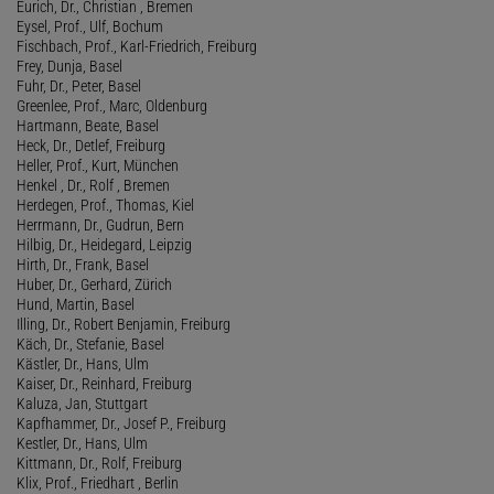
Eurich, Dr., Christian , Bremen
Eysel, Prof., Ulf, Bochum
Fischbach, Prof., Karl-Friedrich, Freiburg
Frey, Dunja, Basel
Fuhr, Dr., Peter, Basel
Greenlee, Prof., Marc, Oldenburg
Hartmann, Beate, Basel
Heck, Dr., Detlef, Freiburg
Heller, Prof., Kurt, München
Henkel , Dr., Rolf , Bremen
Herdegen, Prof., Thomas, Kiel
Herrmann, Dr., Gudrun, Bern
Hilbig, Dr., Heidegard, Leipzig
Hirth, Dr., Frank, Basel
Huber, Dr., Gerhard, Zürich
Hund, Martin, Basel
Illing, Dr., Robert Benjamin, Freiburg
Käch, Dr., Stefanie, Basel
Kästler, Dr., Hans, Ulm
Kaiser, Dr., Reinhard, Freiburg
Kaluza, Jan, Stuttgart
Kapfhammer, Dr., Josef P., Freiburg
Kestler, Dr., Hans, Ulm
Kittmann, Dr., Rolf, Freiburg
Klix, Prof., Friedhart , Berlin