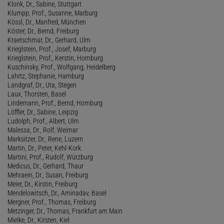
Klonk, Dr., Sabine, Stuttgart
Klumpp, Prof., Susanne, Marburg
Kössl, Dr., Manfred, München
Köster, Dr., Bernd, Freiburg
Kraetschmar, Dr., Gerhard, Ulm
Krieglstein, Prof., Josef, Marburg
Krieglstein, Prof., Kerstin, Homburg
Kuschinsky, Prof., Wolfgang, Heidelberg
Lahrtz, Stephanie, Hamburg
Landgraf, Dr., Uta, Stegen
Laux, Thorsten, Basel
Lindemann, Prof., Bernd, Homburg
Löffler, Dr., Sabine, Leipzig
Ludolph, Prof., Albert, Ulm
Malessa, Dr., Rolf, Weimar
Marksitzer, Dr., Rene, Luzern
Martin, Dr., Peter, Kehl-Kork
Martini, Prof., Rudolf, Würzburg
Medicus, Dr., Gerhard, Thaur
Mehraein, Dr., Susan, Freiburg
Meier, Dr., Kirstin, Freiburg
Mendelowitsch, Dr., Aminadav, Basel
Mergner, Prof., Thomas, Freiburg
Metzinger, Dr., Thomas, Frankfurt am Main
Mielke, Dr., Kirsten, Kiel