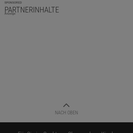
SPONSORED
PARTNERINHALTE
Anzeige
NACH OBEN