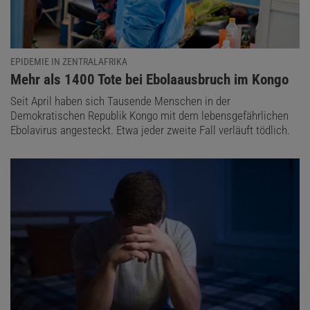
EPIDEMIE IN ZENTRALAFRIKA
:
Mehr als 1400 Tote bei Ebolaausbruch im Kongo
Seit April haben sich Tausende Menschen in der
Demokratischen Republik Kongo mit dem lebensgefährlichen
Ebolavirus angesteckt. Etwa jeder zweite Fall verläuft tödlich.