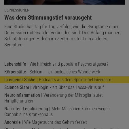
DEPRESSIONEN
:
Was dem Stimmungstief vorausgeht
Eine Studie hat Tag für Tag verfolgt, wie die Symptome einer
Depression miteinander verbunden sind. Den Anfang machen
Schlafstörungen – doch im Zentrum steht ein anderes
Symptom.
Lebenshilfe
| Wie hilfreich sind populäre Psychoratgeber?
Körpersäfte
| Schleim – ein biologisches Wunderwerk
In eigener Sache
| Podcasts aus dem Spektrum-Universum
Science Slam
| Virologin klärt über das Lassa-Virus auf
Neuroinflammation
| Veränderung der Mikroglia läutet
Hirnalterung ein
Nach Teil-Legalisierung
| Mehr Menschen kommen wegen
Cannabis ins Krankenhaus
Anorexie
| Wie Magersucht das Gehirn fesselt