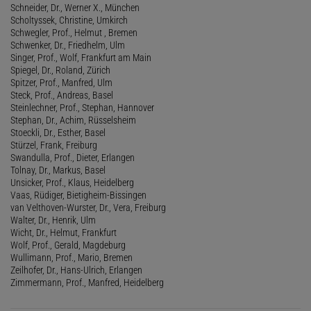
Schneider, Dr., Werner X., München
Scholtyssek, Christine, Umkirch
Schwegler, Prof., Helmut , Bremen
Schwenker, Dr., Friedhelm, Ulm
Singer, Prof., Wolf, Frankfurt am Main
Spiegel, Dr., Roland, Zürich
Spitzer, Prof., Manfred, Ulm
Steck, Prof., Andreas, Basel
Steinlechner, Prof., Stephan, Hannover
Stephan, Dr., Achim, Rüsselsheim
Stoeckli, Dr., Esther, Basel
Stürzel, Frank, Freiburg
Swandulla, Prof., Dieter, Erlangen
Tolnay, Dr., Markus, Basel
Unsicker, Prof., Klaus, Heidelberg
Vaas, Rüdiger, Bietigheim-Bissingen
van Velthoven-Wurster, Dr., Vera, Freiburg
Walter, Dr., Henrik, Ulm
Wicht, Dr., Helmut, Frankfurt
Wolf, Prof., Gerald, Magdeburg
Wullimann, Prof., Mario, Bremen
Zeilhofer, Dr., Hans-Ulrich, Erlangen
Zimmermann, Prof., Manfred, Heidelberg