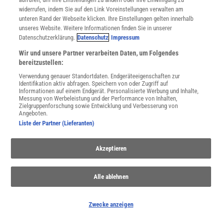
Nutzungsbasierte Onlinewerbung
widerrufen, indem Sie auf den Link Voreinstellungen verwalten am
Alle Artikel
unteren Rand der Webseite klicken. Ihre Einstellungen gelten innerhalb
unseres Website. Weitere Informationen finden Sie in unserer
Impressum
Datenschutzerklärung.
Datenschutz
Impressum
WEITERE ANGEBOTE
Wir und unsere Partner verarbeiten Daten, um Folgendes
Angebote für Schulen
bereitzustellen:
Angebote für Institutionen
Verwendung genauer Standortdaten. Endgeräteeigenschaften zur
Sprachen lernen mit Gymglish
Identifikation aktiv abfragen. Speichern von oder Zugriff auf
Lexika
Informationen auf einem Endgerät. Personalisierte Werbung und Inhalte,
Messung von Werbeleistung und der Performance von Inhalten,
Für Spektrum schreiben
Zielgruppenforschung sowie Entwicklung und Verbesserung von
Zugänglichkeitserklärung
Angeboten.
Liste der Partner (Lieferanten)
WEBSEITEN
KielSCN
Wissenschaft in die Schulen
Akzeptieren
SciLogs
Alle ablehnen
Uns finden Sie auch hier:
Zwecke anzeigen