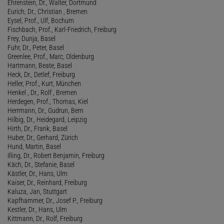
Ehrenstein, Dr., Walter, Dortmund
Eurich, Dr., Christian , Bremen
Eysel, Prof., Ulf, Bochum
Fischbach, Prof., Karl-Friedrich, Freiburg
Frey, Dunja, Basel
Fuhr, Dr., Peter, Basel
Greenlee, Prof., Marc, Oldenburg
Hartmann, Beate, Basel
Heck, Dr., Detlef, Freiburg
Heller, Prof., Kurt, München
Henkel , Dr., Rolf , Bremen
Herdegen, Prof., Thomas, Kiel
Herrmann, Dr., Gudrun, Bern
Hilbig, Dr., Heidegard, Leipzig
Hirth, Dr., Frank, Basel
Huber, Dr., Gerhard, Zürich
Hund, Martin, Basel
Illing, Dr., Robert Benjamin, Freiburg
Käch, Dr., Stefanie, Basel
Kästler, Dr., Hans, Ulm
Kaiser, Dr., Reinhard, Freiburg
Kaluza, Jan, Stuttgart
Kapfhammer, Dr., Josef P., Freiburg
Kestler, Dr., Hans, Ulm
Kittmann, Dr., Rolf, Freiburg