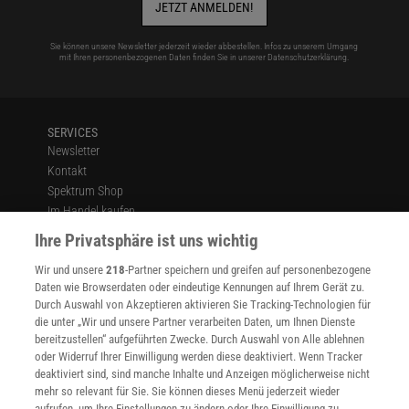
JETZT ANMELDEN!
Sie können unsere Newsletter jederzeit wieder abbestellen. Infos zu unserem Umgang
mit Ihren personenbezogenen Daten finden Sie in unserer
Datenschutzerklärung
.
SERVICES
Newsletter
Kontakt
Spektrum Shop
Im Handel kaufen
Presse
Ihre Privatsphäre ist uns wichtig
Verträge kündigen
Wir und unsere
218
-Partner speichern und greifen auf personenbezogene
Widerruf
Daten wie Browserdaten oder eindeutige Kennungen auf Ihrem Gerät zu.
INFO
Durch Auswahl von Akzeptieren aktivieren Sie Tracking-Technologien für
Mediadaten
die unter „Wir und unsere Partner verarbeiten Daten, um Ihnen Dienste
bereitzustellen“ aufgeführten Zwecke. Durch Auswahl von Alle ablehnen
Datenschutz
oder Widerruf Ihrer Einwilligung werden diese deaktiviert. Wenn Tracker
Nutzungsbedingungen
deaktiviert sind, sind manche Inhalte und Anzeigen möglicherweise nicht
Cookie-Einstellungen
mehr so relevant für Sie. Sie können dieses Menü jederzeit wieder
Utiq verwalten
aufrufen, um Ihre Einstellungen zu ändern oder Ihre Einwilligung zu