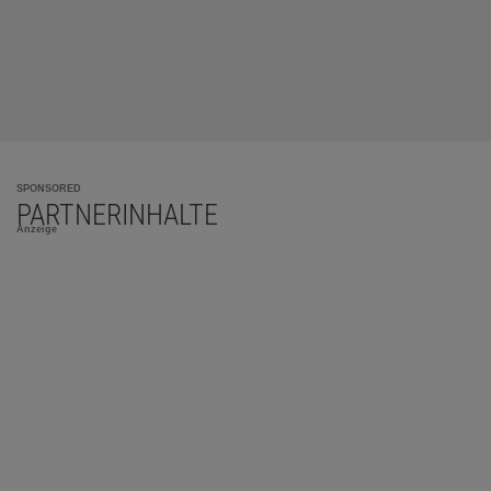
SPONSORED
PARTNERINHALTE
Anzeige