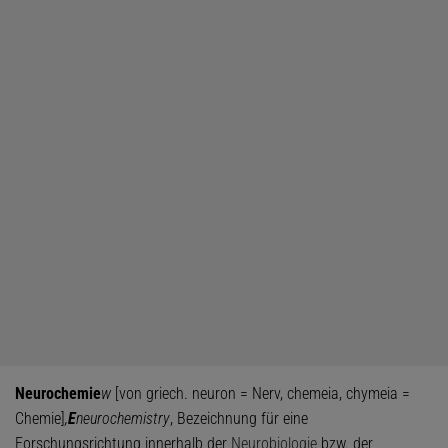
Neurochemie
w
[von griech. neuron = Nerv, chemeia, chymeia =
Chemie]
,
E
neurochemistry
, Bezeichnung für eine
Forschungsrichtung innerhalb der
Neurobiologie
bzw. der