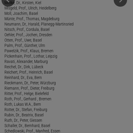
Mielke, Dr., Kirsten, Kiel
Misgeld, Prof., Ulrich, Heidelberg
Moll, Joachim, Basel
Münte, Prof., Thomas, Magdeburg
Neumann, Dr., Harald, Planegg-Martinsried
Nitsch, Prof., Cordula, Basel
Oehler, Prof., Jochen, Dresden
Otten, Prof., Uwe, Basel
Palm, Prof., Günther, Ulm
Pawelzik, Prof., Klaus, Bremen
Pickenhain, Prof., Lothar, Leipzig
Ravati, Alexander, Marburg
Reichel, Dr., Dirk, Lübeck
Reichert, Prof., Heinrich, Basel
Reinhard, Dr., Eva, Bern
Rieckmann, Dr., Peter, Würzburg
Riemann, Prof., Dieter, Freiburg
Ritter, Prof., Helge, Bielefeld
Roth, Prof., Gerhard , Bremen
Roth, Lukas W.A., Bern
Rotter, Dr., Stefan, Freiburg
Rubin, Dr., Beatrix, Basel
Ruth, Dr., Peter, Giessen
Schaller, Dr., Bernhard, Basel
Schedlowski, Prof., Manfred, Essen