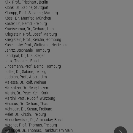
Klix, Prof., Friedhart , Berlin
Klonk, Dr., Sabine, Stuttgart
Klumpp, Prof., Susanne, Marburg
Kössl, Dr., Manfred, München
Köster, Dr., Bernd, Freiburg
Kraetschmar, Dr., Gerhard, Ulm
Krieglstein, Prof., Josef, Marburg
Krieglstein, Prof., Kerstin, Homburg
Kuschinsky, Prof., Wolfgang, Heidelberg
Lahrtz, Stephanie, Hamburg
Landgraf, Dr., Uta, Stegen
Laux, Thorsten, Basel
Lindemann, Prof., Bernd, Homburg
Löffler, Dr., Sabine, Leipzig
Ludolph, Prof., Albert, Ulm
Malessa, Dr., Rolf, Weimar
Marksitzer, Dr., Rene, Luzern
Martin, Dr., Peter, Kehl-Kork
Martini, Prof., Rudolf, Würzburg
Medicus, Dr., Gerhard, Thaur
Mehraein, Dr., Susan, Freiburg
Meier, Dr., Kirstin, Freiburg
Mendelowitsch, Dr., Aminadav, Basel
Mergner, Prof., Thomas, Freiburg
Metzinger, Dr., Thomas, Frankfurt am Main