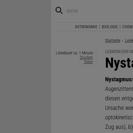
ASTRONOMIE
BIOLOGIE
CHEM
Startseite
Lexi
LEXIKON DER 
Lesedauer ca. 1 Minute
:
Nys
Drucken
Teilen
Nystagmus
Augenzittern
diesen entg
Ursache wer
optokinetis
Zug aus), b