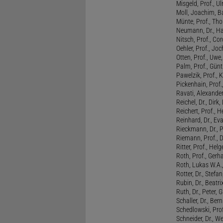
Misgeld, Prof., Ul
Moll, Joachim, B
Münte, Prof., T
Neumann, Dr., Ha
Nitsch, Prof., Co
Oehler, Prof., Jo
Otten, Prof., Uwe
Palm, Prof., Günt
Pawelzik, Prof., 
Pickenhain, Prof.,
Ravati, Alexande
Reichel, Dr., Dirk
Reichert, Prof., H
Reinhard, Dr., Ev
Rieckmann, Dr., 
Riemann, Prof., D
Ritter, Prof., Helg
Roth, Prof., Gerh
Roth, Lukas W.A.
Rotter, Dr., Stefa
Rubin, Dr., Beatri
Ruth, Dr., Peter, 
Schaller, Dr., Ber
Schedlowski, Prof
Schneider, Dr., W