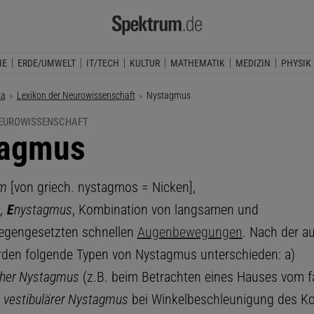
IE
ERDE/UMWELT
IT/TECH
KULTUR
MATHEMATIK
MEDIZIN
PHYSIK
ka
Lexikon der Neurowissenschaft
Aktuelle Seite:
Nystagmus
NEUROWISSENSCHAFT
tagmus
m
[von griech. nystagmos = Nicken],
,
E
nystagmus
, Kombination von langsamen und
egengesetzten schnellen
Augenbewegungen
. Nach der a
den folgende Typen von Nystagmus unterschieden: a)
cher Nystagmus
(z.B. beim Betrachten eines Hauses vom 
)
vestibulärer Nystagmus
bei Winkelbeschleunigung des K