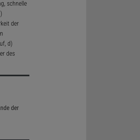
, schnelle
)
keit der
en
f, d)
er des
nde der