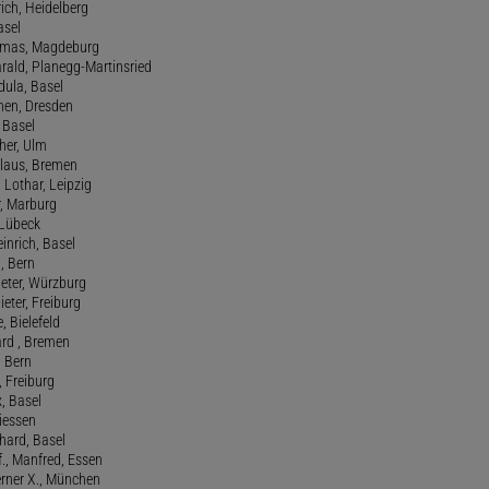
rich, Heidelberg
asel
homas, Magdeburg
rald, Planegg-Martinsried
rdula, Basel
chen, Dresden
, Basel
her, Ulm
Klaus, Bremen
 Lothar, Leipzig
r, Marburg
, Lübeck
einrich, Basel
a, Bern
Peter, Würzburg
ieter, Freiburg
e, Bielefeld
ard , Bremen
, Bern
n, Freiburg
x, Basel
Giessen
nhard, Basel
., Manfred, Essen
erner X., München