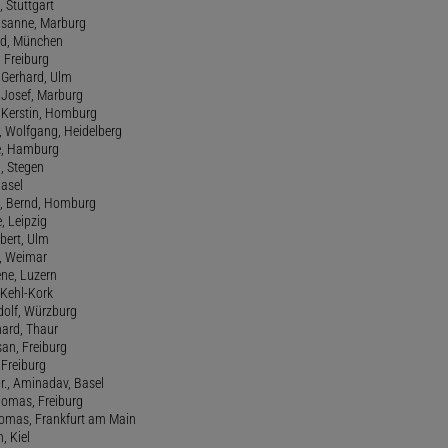
, Stuttgart
usanne, Marburg
red, München
, Freiburg
 Gerhard, Ulm
, Josef, Marburg
., Kerstin, Homburg
, Wolfgang, Heidelberg
e, Hamburg
a, Stegen
Basel
., Bernd, Homburg
e, Leipzig
lbert, Ulm
f, Weimar
ene, Luzern
, Kehl-Kork
udolf, Würzburg
hard, Thaur
san, Freiburg
, Freiburg
r., Aminadav, Basel
homas, Freiburg
Thomas, Frankfurt am Main
n, Kiel