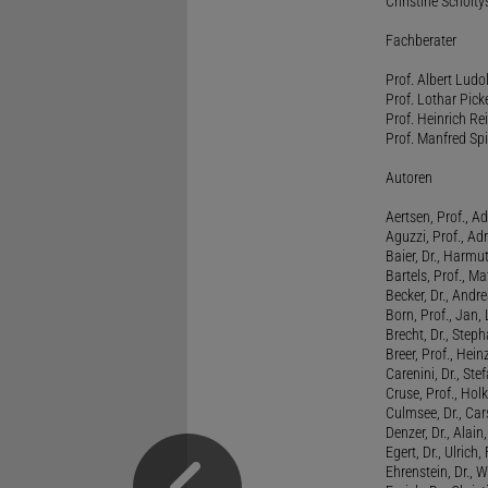
Christine Scholty
Fachberater
Prof. Albert Ludo
Prof. Lothar Pick
Prof. Heinrich Rei
Prof. Manfred Spi
Autoren
Aertsen, Prof., Ad
Aguzzi, Prof., Ad
Baier, Dr., Harmu
Bartels, Prof., M
Becker, Dr., Andr
Born, Prof., Jan,
Brecht, Dr., Steph
Breer, Prof., Hein
Carenini, Dr., St
Cruse, Prof., Holk
Culmsee, Dr., Ca
Denzer, Dr., Alai
Egert, Dr., Ulrich,
Ehrenstein, Dr., 