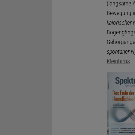
(langsame 
Bewegung im
kalorischer
Bogengänge 
Gehörganges
spontaner 
Kleinhirns
.