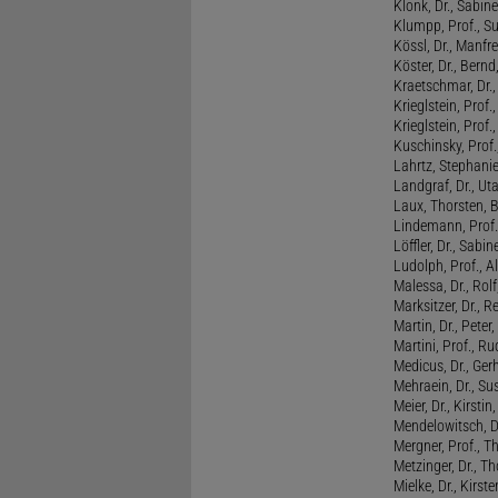
Klonk, Dr., Sabine
Klumpp, Prof., S
Kössl, Dr., Manf
Köster, Dr., Bernd
Kraetschmar, Dr.,
Krieglstein, Prof.
Krieglstein, Prof
Kuschinsky, Prof.
Lahrtz, Stephani
Landgraf, Dr., Ut
Laux, Thorsten, 
Lindemann, Prof
Löffler, Dr., Sabin
Ludolph, Prof., A
Malessa, Dr., Rol
Marksitzer, Dr., R
Martin, Dr., Peter
Martini, Prof., R
Medicus, Dr., Ger
Mehraein, Dr., Su
Meier, Dr., Kirstin
Mendelowitsch, D
Mergner, Prof., T
Metzinger, Dr., 
Mielke, Dr., Kirste