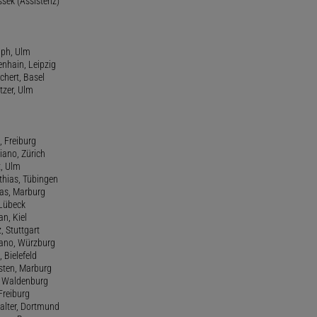
ssek (Assistenz)
lph, Ulm
enhain, Leipzig
chert, Basel
tzer, Ulm
, Freiburg
riano, Zürich
t, Ulm
athias, Tübingen
eas, Marburg
 Lübeck
an, Kiel
z, Stuttgart
efano, Würzburg
, Bielefeld
rsten, Marburg
n, Waldenburg
 Freiburg
Walter, Dortmund