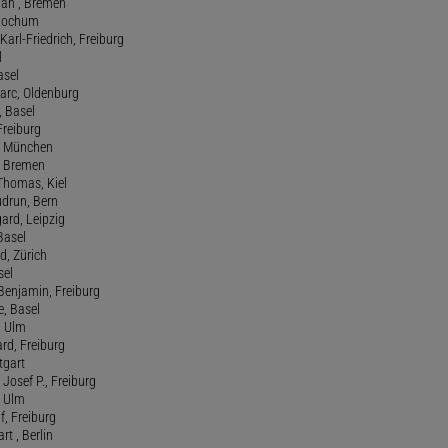
tian , Bremen
, Bochum
Karl-Friedrich, Freiburg
l
asel
Marc, Oldenburg
 Basel
 Freiburg
rt, München
 , Bremen
 Thomas, Kiel
udrun, Bern
gard, Leipzig
 Basel
d, Zürich
sel
t Benjamin, Freiburg
e, Basel
, Ulm
ard, Freiburg
tgart
Josef P., Freiburg
, Ulm
f, Freiburg
art , Berlin