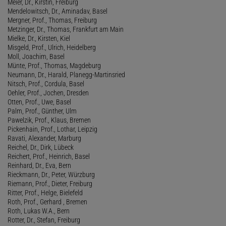
Meier, Dr., Kirstin, Freiburg
Mendelowitsch, Dr., Aminadav, Basel
Mergner, Prof., Thomas, Freiburg
Metzinger, Dr., Thomas, Frankfurt am Main
Mielke, Dr., Kirsten, Kiel
Misgeld, Prof., Ulrich, Heidelberg
Moll, Joachim, Basel
Münte, Prof., Thomas, Magdeburg
Neumann, Dr., Harald, Planegg-Martinsried
Nitsch, Prof., Cordula, Basel
Oehler, Prof., Jochen, Dresden
Otten, Prof., Uwe, Basel
Palm, Prof., Günther, Ulm
Pawelzik, Prof., Klaus, Bremen
Pickenhain, Prof., Lothar, Leipzig
Ravati, Alexander, Marburg
Reichel, Dr., Dirk, Lübeck
Reichert, Prof., Heinrich, Basel
Reinhard, Dr., Eva, Bern
Rieckmann, Dr., Peter, Würzburg
Riemann, Prof., Dieter, Freiburg
Ritter, Prof., Helge, Bielefeld
Roth, Prof., Gerhard , Bremen
Roth, Lukas W.A., Bern
Rotter, Dr., Stefan, Freiburg