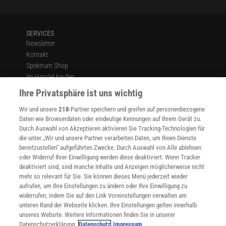
SERVICES
Newsletter
Kontakt
Spektrum Shop
Im Handel kaufen
Presse
Ihre Privatsphäre ist uns wichtig
Verträge kündigen
Wir und unsere
218
-Partner speichern und greifen auf personenbezogene
Widerruf
Daten wie Browserdaten oder eindeutige Kennungen auf Ihrem Gerät zu.
INFO
Durch Auswahl von Akzeptieren aktivieren Sie Tracking-Technologien für
Mediadaten
die unter „Wir und unsere Partner verarbeiten Daten, um Ihnen Dienste
bereitzustellen“ aufgeführten Zwecke. Durch Auswahl von Alle ablehnen
Datenschutz
oder Widerruf Ihrer Einwilligung werden diese deaktiviert. Wenn Tracker
Nutzungsbedingungen
deaktiviert sind, sind manche Inhalte und Anzeigen möglicherweise nicht
Cookie-Einstellungen
mehr so relevant für Sie. Sie können dieses Menü jederzeit wieder
Utiq verwalten
aufrufen, um Ihre Einstellungen zu ändern oder Ihre Einwilligung zu
Nutzungsbasierte Onlinewerbung
widerrufen, indem Sie auf den Link Voreinstellungen verwalten am
Alle Artikel
unteren Rand der Webseite klicken. Ihre Einstellungen gelten innerhalb
unseres Website. Weitere Informationen finden Sie in unserer
Impressum
Datenschutzerklärung.
Datenschutz
Impressum