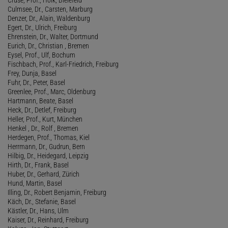
Culmsee, Dr., Carsten, Marburg
Denzer, Dr., Alain, Waldenburg
Egert, Dr., Ulrich, Freiburg
Ehrenstein, Dr., Walter, Dortmund
Eurich, Dr., Christian , Bremen
Eysel, Prof., Ulf, Bochum
Fischbach, Prof., Karl-Friedrich, Freiburg
Frey, Dunja, Basel
Fuhr, Dr., Peter, Basel
Greenlee, Prof., Marc, Oldenburg
Hartmann, Beate, Basel
Heck, Dr., Detlef, Freiburg
Heller, Prof., Kurt, München
Henkel , Dr., Rolf , Bremen
Herdegen, Prof., Thomas, Kiel
Herrmann, Dr., Gudrun, Bern
Hilbig, Dr., Heidegard, Leipzig
Hirth, Dr., Frank, Basel
Huber, Dr., Gerhard, Zürich
Hund, Martin, Basel
Illing, Dr., Robert Benjamin, Freiburg
Käch, Dr., Stefanie, Basel
Kästler, Dr., Hans, Ulm
Kaiser, Dr., Reinhard, Freiburg