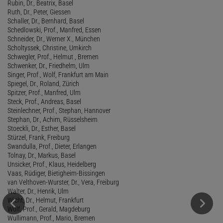
Rubin, Dr., Beatrix, Basel
Ruth, Dr., Peter, Giessen
Schaller, Dr., Bernhard, Basel
Schedlowski, Prof., Manfred, Essen
Schneider, Dr., Werner X., München
Scholtyssek, Christine, Umkirch
Schwegler, Prof., Helmut , Bremen
Schwenker, Dr., Friedhelm, Ulm
Singer, Prof., Wolf, Frankfurt am Main
Spiegel, Dr., Roland, Zürich
Spitzer, Prof., Manfred, Ulm
Steck, Prof., Andreas, Basel
Steinlechner, Prof., Stephan, Hannover
Stephan, Dr., Achim, Rüsselsheim
Stoeckli, Dr., Esther, Basel
Stürzel, Frank, Freiburg
Swandulla, Prof., Dieter, Erlangen
Tolnay, Dr., Markus, Basel
Unsicker, Prof., Klaus, Heidelberg
Vaas, Rüdiger, Bietigheim-Bissingen
van Velthoven-Wurster, Dr., Vera, Freiburg
Walter, Dr., Henrik, Ulm
Wicht, Dr., Helmut, Frankfurt
Wolf, Prof., Gerald, Magdeburg
Wullimann, Prof., Mario, Bremen