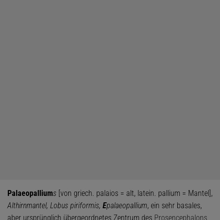
Palaeopallium
s
[von griech. palaios = alt, latein. pallium = Mantel],
Althirnmantel, Lobus piriformis,
E
palaeopallium
, ein sehr basales,
aber ursprünglich übergeordnetes Zentrum des
Prosencephalons