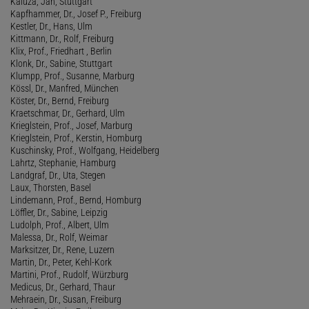
Kaluza, Jan, Stuttgart
Kapfhammer, Dr., Josef P., Freiburg
Kestler, Dr., Hans, Ulm
Kittmann, Dr., Rolf, Freiburg
Klix, Prof., Friedhart , Berlin
Klonk, Dr., Sabine, Stuttgart
Klumpp, Prof., Susanne, Marburg
Kössl, Dr., Manfred, München
Köster, Dr., Bernd, Freiburg
Kraetschmar, Dr., Gerhard, Ulm
Krieglstein, Prof., Josef, Marburg
Krieglstein, Prof., Kerstin, Homburg
Kuschinsky, Prof., Wolfgang, Heidelberg
Lahrtz, Stephanie, Hamburg
Landgraf, Dr., Uta, Stegen
Laux, Thorsten, Basel
Lindemann, Prof., Bernd, Homburg
Löffler, Dr., Sabine, Leipzig
Ludolph, Prof., Albert, Ulm
Malessa, Dr., Rolf, Weimar
Marksitzer, Dr., Rene, Luzern
Martin, Dr., Peter, Kehl-Kork
Martini, Prof., Rudolf, Würzburg
Medicus, Dr., Gerhard, Thaur
Mehraein, Dr., Susan, Freiburg