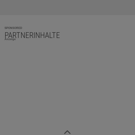
SPONSORED
PARTNERINHALTE
Anzeige