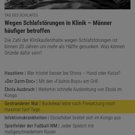
TAG DES SCHLAFES
:
Wegen Schlafstörungen in Klinik – Männer
häufiger betroffen
Die Zahl der Klinikaufenthalte wegen Schlafstörungen ist
binnen 20 Jahren um mehr als Hälfte gesunken. Was können
Gründe dafür sein?
Haustiere
| Wer tröstet besser bei Stress – Hund oder Katze?
»Der Darm-Doc«
| Mit den »Fäulnis-Boys« am Grill
Ebola-Ausbruch
| Weiterhin schnelle Ausbreitung von Ebola im
Kongo
Gestrandeter Wal
| Buckelwal lebte nach Freisetzung noch
maximal fünf Tage
Infektionskrankheiten
| Ebolafieber breitet sich im Kongo aus
Spielfelder der Fußball-WM
| Jeder Spielort mit
maßgeschneidertem Rasen