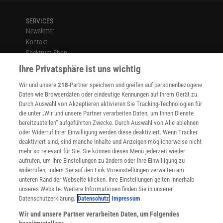
SERVICES
Newsletter
Kontakt
Spektrum Shop
Im Handel kaufen
Ihre Privatsphäre ist uns wichtig
Presse
Wir und unsere
218
-Partner speichern und greifen auf personenbezogene
Verträge kündigen
Daten wie Browserdaten oder eindeutige Kennungen auf Ihrem Gerät zu.
INFO
Durch Auswahl von Akzeptieren aktivieren Sie Tracking-Technologien für
Mediadaten
die unter „Wir und unsere Partner verarbeiten Daten, um Ihnen Dienste
bereitzustellen“ aufgeführten Zwecke. Durch Auswahl von Alle ablehnen
Datenschutz
oder Widerruf Ihrer Einwilligung werden diese deaktiviert. Wenn Tracker
Nutzungsbedingungen
deaktiviert sind, sind manche Inhalte und Anzeigen möglicherweise nicht
Cookie-Einstellungen
mehr so relevant für Sie. Sie können dieses Menü jederzeit wieder
Utiq verwalten
aufrufen, um Ihre Einstellungen zu ändern oder Ihre Einwilligung zu
Nutzungsbasierte Onlinewerbung
widerrufen, indem Sie auf den Link Voreinstellungen verwalten am
Alle Artikel
unteren Rand der Webseite klicken. Ihre Einstellungen gelten innerhalb
unseres Website. Weitere Informationen finden Sie in unserer
Impressum
Datenschutzerklärung.
Datenschutz
Impressum
WEITERE ANGEBOTE
Wir und unsere Partner verarbeiten Daten, um Folgendes
Angebote für Schulen