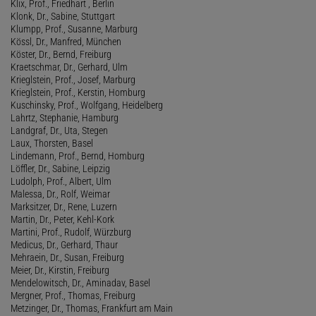
Klix, Prof., Friedhart , Berlin
Klonk, Dr., Sabine, Stuttgart
Klumpp, Prof., Susanne, Marburg
Kössl, Dr., Manfred, München
Köster, Dr., Bernd, Freiburg
Kraetschmar, Dr., Gerhard, Ulm
Krieglstein, Prof., Josef, Marburg
Krieglstein, Prof., Kerstin, Homburg
Kuschinsky, Prof., Wolfgang, Heidelberg
Lahrtz, Stephanie, Hamburg
Landgraf, Dr., Uta, Stegen
Laux, Thorsten, Basel
Lindemann, Prof., Bernd, Homburg
Löffler, Dr., Sabine, Leipzig
Ludolph, Prof., Albert, Ulm
Malessa, Dr., Rolf, Weimar
Marksitzer, Dr., Rene, Luzern
Martin, Dr., Peter, Kehl-Kork
Martini, Prof., Rudolf, Würzburg
Medicus, Dr., Gerhard, Thaur
Mehraein, Dr., Susan, Freiburg
Meier, Dr., Kirstin, Freiburg
Mendelowitsch, Dr., Aminadav, Basel
Mergner, Prof., Thomas, Freiburg
Metzinger, Dr., Thomas, Frankfurt am Main