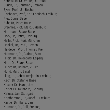
Ehrenstein, Dr., Walter, Dortmund
Eurich, Dr., Christian , Bremen
Eysel, Prof., Ulf, Bochum
Fischbach, Prof., Karl-Friedrich, Freiburg
Frey, Dunja, Basel
Fuhr, Dr., Peter, Basel
Greenlee, Prof., Marc, Oldenburg
Hartmann, Beate, Basel
Heck, Dr., Detlef, Freiburg
Heller, Prof., Kurt, München
Henkel , Dr., Rolf , Bremen
Herdegen, Prof., Thomas, Kiel
Herrmann, Dr., Gudrun, Bern
Hilbig, Dr., Heidegard, Leipzig
Hirth, Dr., Frank, Basel
Huber, Dr., Gerhard, Zürich
Hund, Martin, Basel
Illing, Dr., Robert Benjamin, Freiburg
Käch, Dr., Stefanie, Basel
Kästler, Dr., Hans, Ulm
Kaiser, Dr., Reinhard, Freiburg
Kaluza, Jan, Stuttgart
Kapfhammer, Dr., Josef P., Freiburg
Kestler, Dr., Hans, Ulm
Kittmann, Dr., Rolf, Freiburg