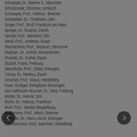
Schneider, Dr., Werner X., München
Scholtyssek, Christine, Umkirch
Schwegler, Prof., Helmut , Bremen
Schwenker, Dr., Friedhelm, Ulm
Singer, Prof., Wolf, Frankfurt am Main
Spiegel, Dr., Roland, Zürich
Spitzer, Prof., Manfred, Ulm
Steck, Prof., Andreas, Basel
Steinlechner, Prof., Stephan, Hannover
Stephan, Dr., Achim, Rüsselsheim
Stoeckli, Dr., Esther, Basel
Stürzel, Frank, Freiburg
Swandulla, Prof., Dieter, Erlangen
Tolnay, Dr., Markus, Basel
Unsicker, Prof., Klaus, Heidelberg
Vaas, Rüdiger, Bietigheim-Bissingen
van Velthoven-Wurster, Dr., Vera, Freiburg
Walter, Dr., Henrik, Ulm
Wicht, Dr., Helmut, Frankfurt
Wolf, Prof., Gerald, Magdeburg
Wullimann, Prof., Mario, Bremen
Zeilhofer, Dr., Hans-Ulrich, Erlangen
Zimmermann, Prof., Manfred, Heidelberg