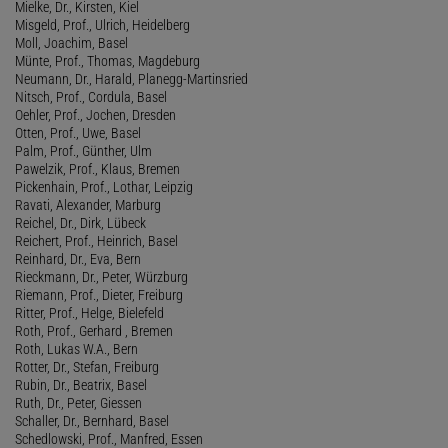
Mielke, Dr., Kirsten, Kiel
Misgeld, Prof., Ulrich, Heidelberg
Moll, Joachim, Basel
Münte, Prof., Thomas, Magdeburg
Neumann, Dr., Harald, Planegg-Martinsried
Nitsch, Prof., Cordula, Basel
Oehler, Prof., Jochen, Dresden
Otten, Prof., Uwe, Basel
Palm, Prof., Günther, Ulm
Pawelzik, Prof., Klaus, Bremen
Pickenhain, Prof., Lothar, Leipzig
Ravati, Alexander, Marburg
Reichel, Dr., Dirk, Lübeck
Reichert, Prof., Heinrich, Basel
Reinhard, Dr., Eva, Bern
Rieckmann, Dr., Peter, Würzburg
Riemann, Prof., Dieter, Freiburg
Ritter, Prof., Helge, Bielefeld
Roth, Prof., Gerhard , Bremen
Roth, Lukas W.A., Bern
Rotter, Dr., Stefan, Freiburg
Rubin, Dr., Beatrix, Basel
Ruth, Dr., Peter, Giessen
Schaller, Dr., Bernhard, Basel
Schedlowski, Prof., Manfred, Essen