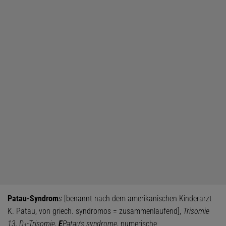
Patau-Syndrom
s
[benannt nach dem amerikanischen Kinderarzt
K. Patau, von griech. syndromos = zusammenlaufend],
Trisomie
13, D
-Trisomie
,
E
Patau's syndrome
, numerische