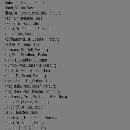
Huber, Dr., Gerhard, Zürich
Hund, Martin, Basel
Illing, Dr., Robert Benjamin, Freiburg
Käch, Dr., Stefanie, Basel
Kästler, Dr., Hans, Ulm
Kaiser, Dr., Reinhard, Freiburg
Kaluza, Jan, Stuttgart
Kapfhammer, Dr., Josef P., Freiburg
Kestler, Dr., Hans, Ulm
Kittmann, Dr., Rolf, Freiburg
Klix, Prof., Friedhart , Berlin
Klonk, Dr., Sabine, Stuttgart
Klumpp, Prof., Susanne, Marburg
Kössl, Dr., Manfred, München
Köster, Dr., Bernd, Freiburg
Kraetschmar, Dr., Gerhard, Ulm
Krieglstein, Prof., Josef, Marburg
Krieglstein, Prof., Kerstin, Homburg
Kuschinsky, Prof., Wolfgang, Heidelberg
Lahrtz, Stephanie, Hamburg
Landgraf, Dr., Uta, Stegen
Laux, Thorsten, Basel
Lindemann, Prof., Bernd, Homburg
Löffler, Dr., Sabine, Leipzig
Ludolph, Prof., Albert, Ulm