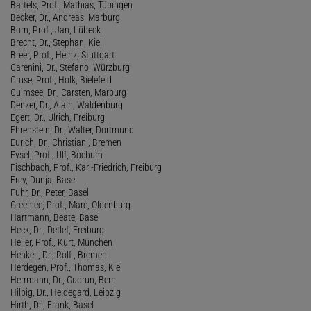
Bartels, Prof., Mathias, Tübingen
Becker, Dr., Andreas, Marburg
Born, Prof., Jan, Lübeck
Brecht, Dr., Stephan, Kiel
Breer, Prof., Heinz, Stuttgart
Carenini, Dr., Stefano, Würzburg
Cruse, Prof., Holk, Bielefeld
Culmsee, Dr., Carsten, Marburg
Denzer, Dr., Alain, Waldenburg
Egert, Dr., Ulrich, Freiburg
Ehrenstein, Dr., Walter, Dortmund
Eurich, Dr., Christian , Bremen
Eysel, Prof., Ulf, Bochum
Fischbach, Prof., Karl-Friedrich, Freiburg
Frey, Dunja, Basel
Fuhr, Dr., Peter, Basel
Greenlee, Prof., Marc, Oldenburg
Hartmann, Beate, Basel
Heck, Dr., Detlef, Freiburg
Heller, Prof., Kurt, München
Henkel , Dr., Rolf , Bremen
Herdegen, Prof., Thomas, Kiel
Herrmann, Dr., Gudrun, Bern
Hilbig, Dr., Heidegard, Leipzig
Hirth, Dr., Frank, Basel