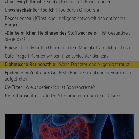
»Das ewig hilfreiche Kind«
| Kindheit als Echokammer
Unwahrscheinlich tödlich
| Tod durch Grillbürste
Besser essen
| Künstliche Intelligenz entwickelt den optimalen
Burger
»Die heimlichen Heldinnen des Stoffwechsels«
| Ist Gesundheit
steuerbar?
Pause
| Fünf Minuten Gehen mindern Müdigkeit am Schreibtisch
Gute Frage
| Können wir bei Hitze schlechter denken?
Diabetische Retinopathie
| Wenn Diabetes das Augenlicht raubt
Epidemie in Zentralafrika
| Erste Ebola-Erkrankung in Frankreich
aufgetreten
UV-Filter
| Wie unbedenklich ist Sonnencreme?
Neurotransmitter
| »Jedes Alter braucht ein anderes Glück«