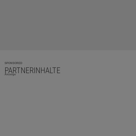
SPONSORED
PARTNERINHALTE
Anzeige