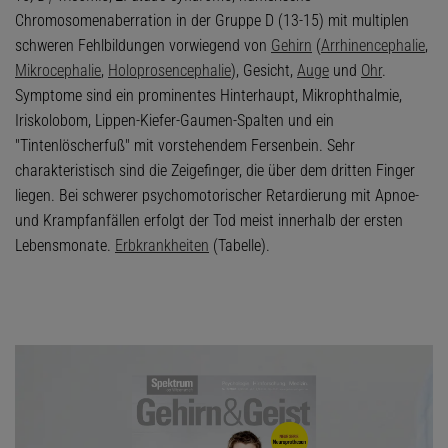
1
Chromosomenaberration in der Gruppe D (13-15) mit multiplen
schweren Fehlbildungen vorwiegend von
Gehirn
(
Arrhinencephalie
,
Mikrocephalie
,
Holoprosencephalie
), Gesicht,
Auge
und
Ohr
.
Symptome sind ein prominentes Hinterhaupt, Mikrophthalmie,
Iriskolobom, Lippen-Kiefer-Gaumen-Spalten und ein
"Tintenlöscherfuß" mit vorstehendem Fersenbein. Sehr
charakteristisch sind die Zeigefinger, die über dem dritten Finger
liegen. Bei schwerer psychomotorischer Retardierung mit Apnoe-
und Krampfanfällen erfolgt der Tod meist innerhalb der ersten
Lebensmonate.
Erbkrankheiten
(Tabelle).