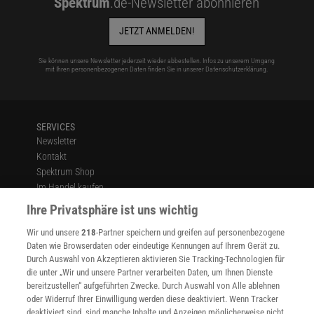
Spektrum
.de-Newsletter abonnieren
JETZT ANMELDEN!
Sie können unsere Newsletter jederzeit wieder abbestellen. Infos zu unserem Umgang
mit Ihren personenbezogenen Daten finden Sie in unserer
Datenschutzerklärung
.
SERVICES
Newsletter
Kontakt
Spektrum Shop
Im Handel kaufen
Presse
Ihre Privatsphäre ist uns wichtig
Verträge kündigen
Wir und unsere
218
-Partner speichern und greifen auf personenbezogene
Widerruf
Daten wie Browserdaten oder eindeutige Kennungen auf Ihrem Gerät zu.
INFO
Durch Auswahl von Akzeptieren aktivieren Sie Tracking-Technologien für
Mediadaten
die unter „Wir und unsere Partner verarbeiten Daten, um Ihnen Dienste
bereitzustellen“ aufgeführten Zwecke. Durch Auswahl von Alle ablehnen
Datenschutz
oder Widerruf Ihrer Einwilligung werden diese deaktiviert. Wenn Tracker
Nutzungsbedingungen
deaktiviert sind, sind manche Inhalte und Anzeigen möglicherweise nicht