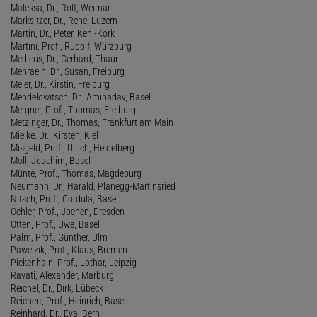
Malessa, Dr., Rolf, Weimar
Marksitzer, Dr., Rene, Luzern
Martin, Dr., Peter, Kehl-Kork
Martini, Prof., Rudolf, Würzburg
Medicus, Dr., Gerhard, Thaur
Mehraein, Dr., Susan, Freiburg
Meier, Dr., Kirstin, Freiburg
Mendelowitsch, Dr., Aminadav, Basel
Mergner, Prof., Thomas, Freiburg
Metzinger, Dr., Thomas, Frankfurt am Main
Mielke, Dr., Kirsten, Kiel
Misgeld, Prof., Ulrich, Heidelberg
Moll, Joachim, Basel
Münte, Prof., Thomas, Magdeburg
Neumann, Dr., Harald, Planegg-Martinsried
Nitsch, Prof., Cordula, Basel
Oehler, Prof., Jochen, Dresden
Otten, Prof., Uwe, Basel
Palm, Prof., Günther, Ulm
Pawelzik, Prof., Klaus, Bremen
Pickenhain, Prof., Lothar, Leipzig
Ravati, Alexander, Marburg
Reichel, Dr., Dirk, Lübeck
Reichert, Prof., Heinrich, Basel
Reinhard, Dr., Eva, Bern