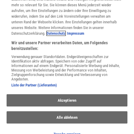
Cookie-Einstellungen
mehr so relevant für Sie. Sie können dieses Menü jederzeit wieder
Utiq verwalten
aufrufen, um Ihre Einstellungen zu ändern oder Ihre Einwilligung zu
Nutzungsbasierte Onlinewerbung
widerrufen, indem Sie auf den Link Voreinstellungen verwalten am
Alle Artikel
unteren Rand der Webseite klicken. Ihre Einstellungen gelten innerhalb
unseres Website. Weitere Informationen finden Sie in unserer
Impressum
Datenschutzerklärung.
Datenschutz
Impressum
WEITERE ANGEBOTE
Wir und unsere Partner verarbeiten Daten, um Folgendes
Angebote für Schulen
bereitzustellen:
Angebote für Institutionen
Verwendung genauer Standortdaten. Endgeräteeigenschaften zur
Sprachen lernen mit Gymglish
Identifikation aktiv abfragen. Speichern von oder Zugriff auf
Lexika
Informationen auf einem Endgerät. Personalisierte Werbung und Inhalte,
Messung von Werbeleistung und der Performance von Inhalten,
Für Spektrum schreiben
Zielgruppenforschung sowie Entwicklung und Verbesserung von
Zugänglichkeitserklärung
Angeboten.
Liste der Partner (Lieferanten)
WEBSEITEN
KielSCN
Akzeptieren
Wissenschaft in die Schulen
SciLogs
Alle ablehnen
Uns finden Sie auch hier: