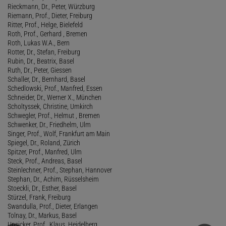
Rieckmann, Dr., Peter, Würzburg
Riemann, Prof., Dieter, Freiburg
Ritter, Prof., Helge, Bielefeld
Roth, Prof., Gerhard , Bremen
Roth, Lukas W.A., Bern
Rotter, Dr., Stefan, Freiburg
Rubin, Dr., Beatrix, Basel
Ruth, Dr., Peter, Giessen
Schaller, Dr., Bernhard, Basel
Schedlowski, Prof., Manfred, Essen
Schneider, Dr., Werner X., München
Scholtyssek, Christine, Umkirch
Schwegler, Prof., Helmut , Bremen
Schwenker, Dr., Friedhelm, Ulm
Singer, Prof., Wolf, Frankfurt am Main
Spiegel, Dr., Roland, Zürich
Spitzer, Prof., Manfred, Ulm
Steck, Prof., Andreas, Basel
Steinlechner, Prof., Stephan, Hannover
Stephan, Dr., Achim, Rüsselsheim
Stoeckli, Dr., Esther, Basel
Stürzel, Frank, Freiburg
Swandulla, Prof., Dieter, Erlangen
Tolnay, Dr., Markus, Basel
Unsicker, Prof., Klaus, Heidelberg