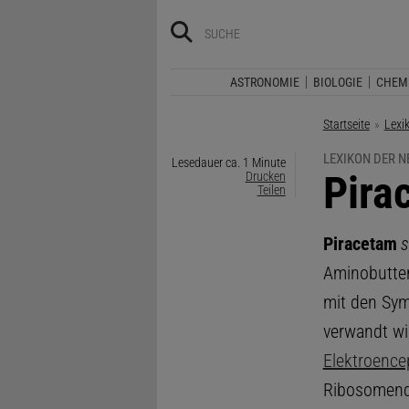
ASTRONOMIE
BIOLOGIE
CHEM
Startseite
Lexi
LEXIKON DER 
Lesedauer ca. 1 Minute
:
Pira
Drucken
Teilen
Piracetam
s
Aminobutter
mit den Sym
verwandt wi
Elektroenc
Ribosomenqu