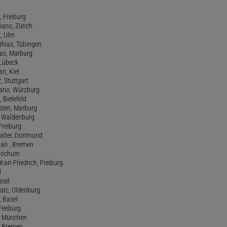
, Freiburg
riano, Zürich
t, Ulm
athias, Tübingen
eas, Marburg
 Lübeck
an, Kiel
z, Stuttgart
efano, Würzburg
, Bielefeld
rsten, Marburg
n, Waldenburg
 Freiburg
Walter, Dortmund
tian , Bremen
, Bochum
Karl-Friedrich, Freiburg
l
asel
Marc, Oldenburg
 Basel
 Freiburg
rt, München
 , Bremen