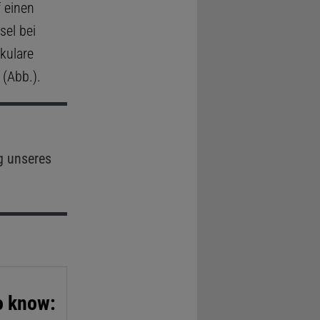
f einen
sel bei
kulare
(Abb.).
g unseres
o know: