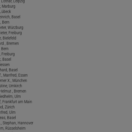
 Lothar, Leipzig
r, Marburg
, Lübeck
einrich, Basel
a, Bern
Peter, Würzburg
ieter, Freiburg
e, Bielefeld
ard , Bremen
, Bern
n, Freiburg
x, Basel
Giessen
nhard, Basel
., Manfred, Essen
erner X., München
stine, Umkirch
 Helmut , Bremen
riedhelm, Ulm
lf, Frankfurt am Main
nd, Zürich
anfred, Ulm
reas, Basel
f., Stephan, Hannover
him, Rüsselsheim