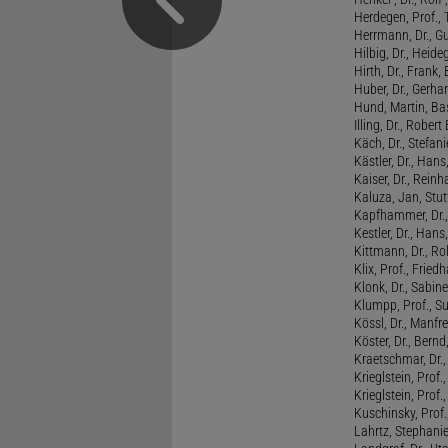
Herdegen, Prof.,
Herrmann, Dr., G
Hilbig, Dr., Heide
Hirth, Dr., Frank,
Huber, Dr., Gerhar
Hund, Martin, Ba
Illing, Dr., Rober
Käch, Dr., Stefani
Kästler, Dr., Hans
Kaiser, Dr., Reinh
Kaluza, Jan, Stut
Kapfhammer, Dr., 
Kestler, Dr., Hans
Kittmann, Dr., Rol
Klix, Prof., Friedh
Klonk, Dr., Sabine
Klumpp, Prof., S
Kössl, Dr., Manf
Köster, Dr., Bernd
Kraetschmar, Dr.,
Krieglstein, Prof.
Krieglstein, Prof
Kuschinsky, Prof.
Lahrtz, Stephani