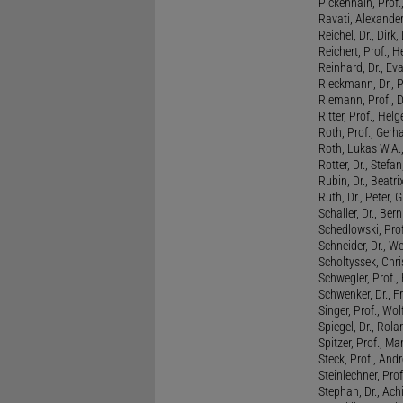
Pickenhain, Prof.,
Ravati, Alexande
Reichel, Dr., Dirk
Reichert, Prof., H
Reinhard, Dr., Ev
Rieckmann, Dr., 
Riemann, Prof., D
Ritter, Prof., Helg
Roth, Prof., Gerh
Roth, Lukas W.A.
Rotter, Dr., Stefa
Rubin, Dr., Beatri
Ruth, Dr., Peter, 
Schaller, Dr., Ber
Schedlowski, Prof
Schneider, Dr., W
Scholtyssek, Chri
Schwegler, Prof.,
Schwenker, Dr., F
Singer, Prof., Wo
Spiegel, Dr., Rola
Spitzer, Prof., M
Steck, Prof., And
Steinlechner, Pro
Stephan, Dr., Ac