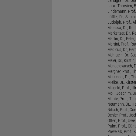
Landgraf, Dr., Ut
Laux, Thorsten, 
Lindemann, Prof
Löffler, Dr., Sabin
Ludolph, Prof., A
Malessa, Dr., Rol
Marksitzer, Dr., R
Martin, Dr., Peter
Martini, Prof., R
Medicus, Dr., Ger
Mehraein, Dr., Su
Meier, Dr., Kirstin
Mendelowitsch, D
Mergner, Prof., T
Metzinger, Dr., 
Mielke, Dr., Kirste
Misgeld, Prof., Ul
Moll, Joachim, B
Münte, Prof., T
Neumann, Dr., Ha
Nitsch, Prof., Co
Oehler, Prof., Jo
Otten, Prof., Uwe
Palm, Prof., Günt
Pawelzik, Prof., 