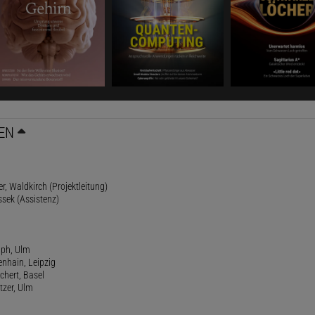
EN
r, Waldkirch (Projektleitung)
ssek (Assistenz)
lph, Ulm
enhain, Leipzig
chert, Basel
tzer, Ulm