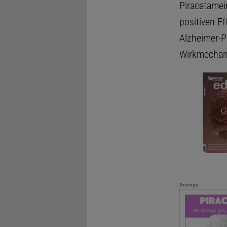
Piracetamei
positiven E
Alzheimer-P
Wirkmechani
Anzeige