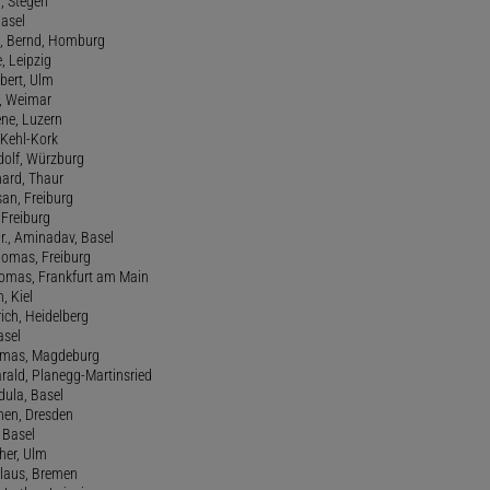
a, Stegen
Basel
., Bernd, Homburg
e, Leipzig
lbert, Ulm
f, Weimar
ene, Luzern
, Kehl-Kork
udolf, Würzburg
hard, Thaur
san, Freiburg
, Freiburg
r., Aminadav, Basel
homas, Freiburg
Thomas, Frankfurt am Main
n, Kiel
rich, Heidelberg
asel
homas, Magdeburg
rald, Planegg-Martinsried
rdula, Basel
chen, Dresden
, Basel
her, Ulm
Klaus, Bremen