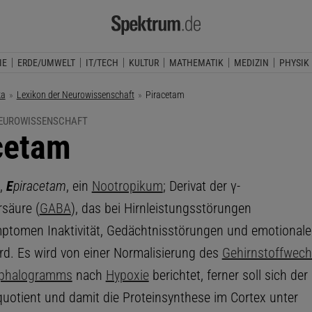
IE
ERDE/UMWELT
IT/TECH
KULTUR
MATHEMATIK
MEDIZIN
PHYSIK
ka
Lexikon der Neurowissenschaft
Aktuelle Seite:
Piracetam
NEUROWISSENSCHAFT
cetam
,
E
piracetam
, ein
Nootropikum
; Derivat der γ-
säure (
GABA
), das bei Hirnleistungsstörungen
ptomen Inaktivität, Gedächtnisstörungen und emotionale L
rd. Es wird von einer Normalisierung des
Gehirnstoffwech
ephalogramms
nach
Hypoxie
berichtet, ferner soll sich de
otient und damit die Proteinsynthese im Cortex unter