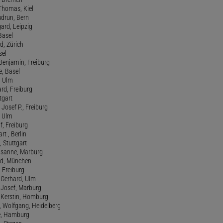
 Thomas, Kiel
udrun, Bern
gard, Leipzig
 Basel
d, Zürich
sel
t Benjamin, Freiburg
e, Basel
, Ulm
ard, Freiburg
tgart
Josef P., Freiburg
, Ulm
f, Freiburg
art , Berlin
, Stuttgart
usanne, Marburg
red, München
, Freiburg
 Gerhard, Ulm
, Josef, Marburg
., Kerstin, Homburg
, Wolfgang, Heidelberg
e, Hamburg