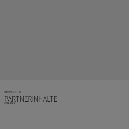
SPONSORED
PARTNERINHALTE
Anzeige