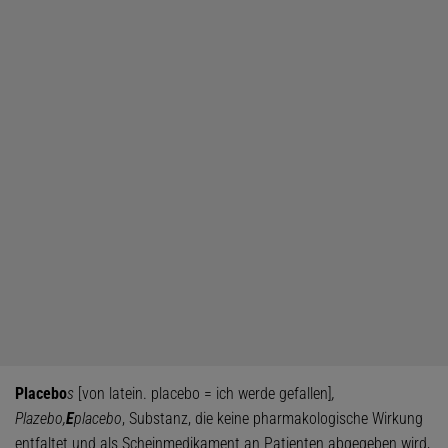
Placebo
s
[von latein. placebo = ich werde gefallen]
,
Plazebo,
E
placebo
, Substanz, die keine pharmakologische Wirkung
entfaltet und als Scheinmedikament an Patienten abgegeben wird,