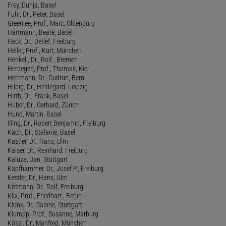
Frey, Dunja, Basel
Fuhr, Dr., Peter, Basel
Greenlee, Prof., Marc, Oldenburg
Hartmann, Beate, Basel
Heck, Dr., Detlef, Freiburg
Heller, Prof., Kurt, München
Henkel , Dr., Rolf , Bremen
Herdegen, Prof., Thomas, Kiel
Herrmann, Dr., Gudrun, Bern
Hilbig, Dr., Heidegard, Leipzig
Hirth, Dr., Frank, Basel
Huber, Dr., Gerhard, Zürich
Hund, Martin, Basel
Illing, Dr., Robert Benjamin, Freiburg
Käch, Dr., Stefanie, Basel
Kästler, Dr., Hans, Ulm
Kaiser, Dr., Reinhard, Freiburg
Kaluza, Jan, Stuttgart
Kapfhammer, Dr., Josef P., Freiburg
Kestler, Dr., Hans, Ulm
Kittmann, Dr., Rolf, Freiburg
Klix, Prof., Friedhart , Berlin
Klonk, Dr., Sabine, Stuttgart
Klumpp, Prof., Susanne, Marburg
Kössl, Dr., Manfred, München