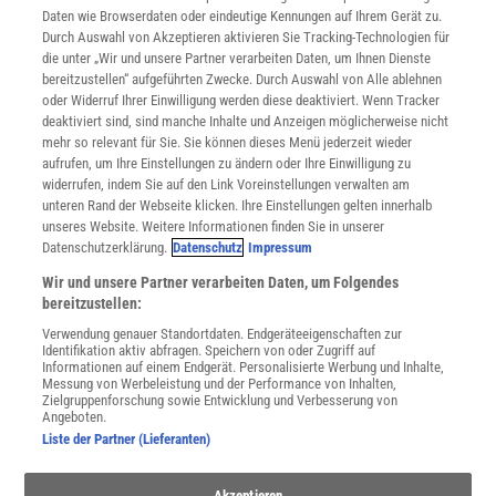
Daten wie Browserdaten oder eindeutige Kennungen auf Ihrem Gerät zu.
INFO
Durch Auswahl von Akzeptieren aktivieren Sie Tracking-Technologien für
Mediadaten
die unter „Wir und unsere Partner verarbeiten Daten, um Ihnen Dienste
bereitzustellen“ aufgeführten Zwecke. Durch Auswahl von Alle ablehnen
Datenschutz
oder Widerruf Ihrer Einwilligung werden diese deaktiviert. Wenn Tracker
Nutzungsbedingungen
deaktiviert sind, sind manche Inhalte und Anzeigen möglicherweise nicht
Cookie-Einstellungen
mehr so relevant für Sie. Sie können dieses Menü jederzeit wieder
Utiq verwalten
aufrufen, um Ihre Einstellungen zu ändern oder Ihre Einwilligung zu
Nutzungsbasierte Onlinewerbung
widerrufen, indem Sie auf den Link Voreinstellungen verwalten am
Alle Artikel
unteren Rand der Webseite klicken. Ihre Einstellungen gelten innerhalb
unseres Website. Weitere Informationen finden Sie in unserer
Impressum
Datenschutzerklärung.
Datenschutz
Impressum
WEITERE ANGEBOTE
Wir und unsere Partner verarbeiten Daten, um Folgendes
Angebote für Schulen
bereitzustellen:
Angebote für Institutionen
Verwendung genauer Standortdaten. Endgeräteeigenschaften zur
Sprachen lernen mit Gymglish
Identifikation aktiv abfragen. Speichern von oder Zugriff auf
Lexika
Informationen auf einem Endgerät. Personalisierte Werbung und Inhalte,
Messung von Werbeleistung und der Performance von Inhalten,
Für Spektrum schreiben
Zielgruppenforschung sowie Entwicklung und Verbesserung von
Zugänglichkeitserklärung
Angeboten.
Liste der Partner (Lieferanten)
WEBSEITEN
KielSCN
Akzeptieren