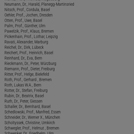
Neumann, Dr., Harald, Planegg-Martinsried
Nitsch, Prof., Cordula, Basel
Oehler, Prof., Jochen, Dresden
Otten, Prof., Uwe, Basel
Palm, Prof., Günther, Ulm
Pawelzik, Prof., Klaus, Bremen
Pickenhain, Prof., Lothar, Leipzig
Ravati, Alexander, Marburg
Reichel, Dr., Dirk, Lübeck
Reichert, Prof., Heinrich, Basel
Reinhard, Dr., Eva, Bern
Rieckmann, Dr., Peter, Würzburg
Riemann, Prof., Dieter, Freiburg
Ritter, Prof., Helge, Bielefeld
Roth, Prof., Gerhard , Bremen
Roth, Lukas W.A., Bern
Rotter, Dr., Stefan, Freiburg
Rubin, Dr., Beatrix, Basel
Ruth, Dr., Peter, Giessen
Schaller, Dr., Bernhard, Basel
Schedlowski, Prof., Manfred, Essen
Schneider, Dr., Werner X., München
Scholtyssek, Christine, Umkirch
Schwegler, Prof., Helmut , Bremen
Schwenker, Dr., Friedhelm, Ulm