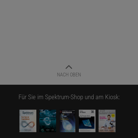
NACH OBEN
Für Sie im Spektrum-Shop und am Kiosk: