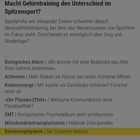
:
Macht Gehirntraining den Unterschied im
Spitzensport?
Sportprofis wie Alexander Zverev schwören darauf:
Neuroathletiktraining, bei dem das Nervensystem von Sportlern
im Fokus steht. Entscheidet es womöglich über Sieg und
Niederlage?
Biologisches Altern
| »Wir können mit einer Blutprobe das Alter
Ihres Gehirns bestimmen«
Alzheimer
| Mehr Risiken als Nutzen bei neuen Alzheimer-Mitteln
Krebsvorsorge
| Mit Aspirin vor Darmkrebs schützen? Forscher
raten ab
»Der Placebo-Effekt«
| Wirksame Kommunikation dank
Placeboeffekt?
DMT
| Hochpotentes Psychedelikum wirkt antidepressiv
Mitochondrientransplantation
| Heilende Zellorganellen
Belohnungssystem
| Der Dopamin-Mythos