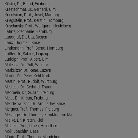
Köster, Dr., Bernd, Freiburg
Kraetschmar, Dr., Gerhard, Ulm
Krieglstein, Prof., Josef, Marburg
Krieglstein, Prof., Kerstin, Homburg
Kuschinsky, Prof., Wolfgang, Heidelberg
Lahrtz, Stephanie, Hamburg
Landgraf, Dr., Uta, Stegen
Laux, Thorsten, Basel
Lindemann, Prof., Bernd, Homburg
Löffler, Dr., Sabine, Leipzig
Ludolph, Prof., Albert, Ulm
Malessa, Dr., Rolf, Weimar
Marksitzer, Dr., Rene, Luzern
Martin, Dr., Peter, Kehl-Kork
Martini, Prof., Rudolf, Würzburg
Medicus, Dr., Gerhard, Thaur
Mehraein, Dr., Susan, Freiburg
Meier, Dr., Kirstin, Freiburg
Mendelowitsch, Dr., Aminadav, Basel
Mergner, Prof., Thomas, Freiburg
Metzinger, Dr., Thomas, Frankfurt am Main
Mielke, Dr., Kirsten, Kiel
Misgeld, Prof., Ulrich, Heidelberg
Moll, Joachim, Basel
Münte, Prof., Thomas, Magdeburg