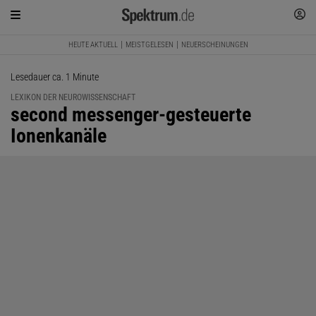
HEUTE AKTUELL
MEISTGELESEN
NEUERSCHEINUNGEN
Lesedauer ca. 1 Minute
LEXIKON DER NEUROWISSENSCHAFT
:
second messenger-gesteuerte
Ionenkanäle