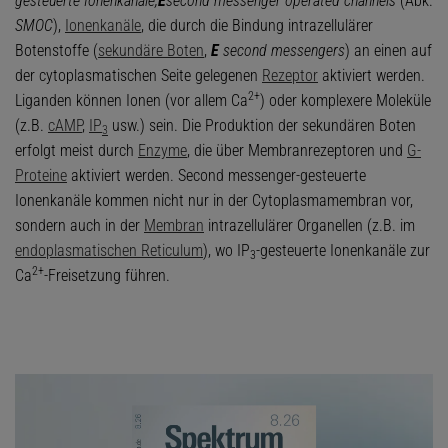
gesteuerte Ionenkanäle,
E
second messenger operated channels
(Abk.
SMOC
),
Ionenkanäle
, die durch die Bindung intrazellulärer
Botenstoffe (
sekundäre Boten
,
E
second messengers
) an einen auf
der cytoplasmatischen Seite gelegenen
Rezeptor
aktiviert werden.
2+
Liganden können Ionen (vor allem Ca
) oder komplexere Moleküle
(z.B.
cAMP
,
IP
usw.) sein. Die Produktion der sekundären Boten
3
erfolgt meist durch
Enzyme
, die über Membranrezeptoren und
G-
Proteine
aktiviert werden. Second messenger-gesteuerte
Ionenkanäle kommen nicht nur in der Cytoplasmamembran vor,
sondern auch in der
Membran
intrazellulärer Organellen (z.B. im
endoplasmatischen Reticulum
), wo IP
-gesteuerte Ionenkanäle zur
3
2+
Ca
-Freisetzung führen.