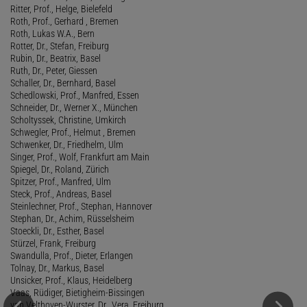
Ritter, Prof., Helge, Bielefeld
Roth, Prof., Gerhard , Bremen
Roth, Lukas W.A., Bern
Rotter, Dr., Stefan, Freiburg
Rubin, Dr., Beatrix, Basel
Ruth, Dr., Peter, Giessen
Schaller, Dr., Bernhard, Basel
Schedlowski, Prof., Manfred, Essen
Schneider, Dr., Werner X., München
Scholtyssek, Christine, Umkirch
Schwegler, Prof., Helmut , Bremen
Schwenker, Dr., Friedhelm, Ulm
Singer, Prof., Wolf, Frankfurt am Main
Spiegel, Dr., Roland, Zürich
Spitzer, Prof., Manfred, Ulm
Steck, Prof., Andreas, Basel
Steinlechner, Prof., Stephan, Hannover
Stephan, Dr., Achim, Rüsselsheim
Stoeckli, Dr., Esther, Basel
Stürzel, Frank, Freiburg
Swandulla, Prof., Dieter, Erlangen
Tolnay, Dr., Markus, Basel
Unsicker, Prof., Klaus, Heidelberg
Vaas, Rüdiger, Bietigheim-Bissingen
van Velthoven-Wurster, Dr., Vera, Freiburg