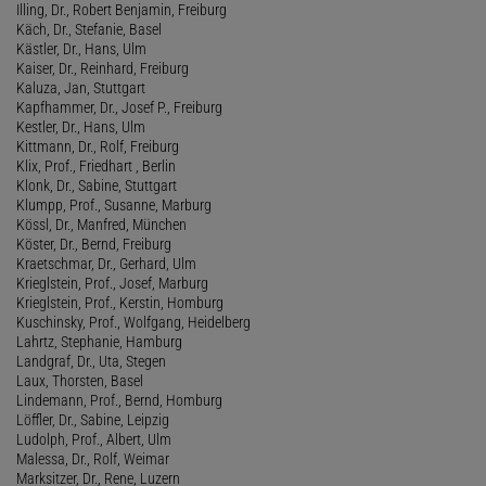
Illing, Dr., Robert Benjamin, Freiburg
Käch, Dr., Stefanie, Basel
Kästler, Dr., Hans, Ulm
Kaiser, Dr., Reinhard, Freiburg
Kaluza, Jan, Stuttgart
Kapfhammer, Dr., Josef P., Freiburg
Kestler, Dr., Hans, Ulm
Kittmann, Dr., Rolf, Freiburg
Klix, Prof., Friedhart , Berlin
Klonk, Dr., Sabine, Stuttgart
Klumpp, Prof., Susanne, Marburg
Kössl, Dr., Manfred, München
Köster, Dr., Bernd, Freiburg
Kraetschmar, Dr., Gerhard, Ulm
Krieglstein, Prof., Josef, Marburg
Krieglstein, Prof., Kerstin, Homburg
Kuschinsky, Prof., Wolfgang, Heidelberg
Lahrtz, Stephanie, Hamburg
Landgraf, Dr., Uta, Stegen
Laux, Thorsten, Basel
Lindemann, Prof., Bernd, Homburg
Löffler, Dr., Sabine, Leipzig
Ludolph, Prof., Albert, Ulm
Malessa, Dr., Rolf, Weimar
Marksitzer, Dr., Rene, Luzern