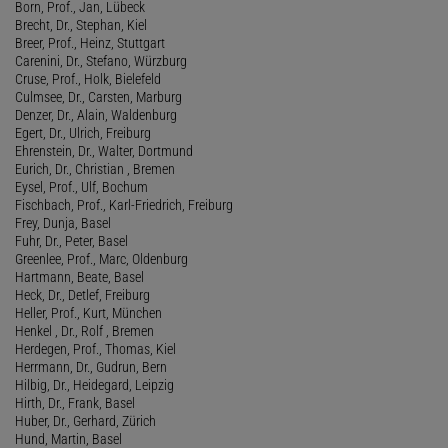
Born, Prof., Jan, Lübeck
Brecht, Dr., Stephan, Kiel
Breer, Prof., Heinz, Stuttgart
Carenini, Dr., Stefano, Würzburg
Cruse, Prof., Holk, Bielefeld
Culmsee, Dr., Carsten, Marburg
Denzer, Dr., Alain, Waldenburg
Egert, Dr., Ulrich, Freiburg
Ehrenstein, Dr., Walter, Dortmund
Eurich, Dr., Christian , Bremen
Eysel, Prof., Ulf, Bochum
Fischbach, Prof., Karl-Friedrich, Freiburg
Frey, Dunja, Basel
Fuhr, Dr., Peter, Basel
Greenlee, Prof., Marc, Oldenburg
Hartmann, Beate, Basel
Heck, Dr., Detlef, Freiburg
Heller, Prof., Kurt, München
Henkel , Dr., Rolf , Bremen
Herdegen, Prof., Thomas, Kiel
Herrmann, Dr., Gudrun, Bern
Hilbig, Dr., Heidegard, Leipzig
Hirth, Dr., Frank, Basel
Huber, Dr., Gerhard, Zürich
Hund, Martin, Basel