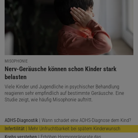
MISOPHONIE
:
Nerv-Geräusche können schon Kinder stark
belasten
Viele Kinder und Jugendliche in psychischer Behandlung
reagieren sehr empfindlich auf bestimmte Geräusche. Eine
Studie zeigt, wie häufig Misophonie auftritt.
ADHS-Diagnostik
| Wann schadet eine ADHS-Diagnose dem Kind?
Infertilität
| Mehr Unfruchtbarkeit bei spätem Kinderwunsch
Krebs verstehen
| Erhöhen Hormonpräparate das