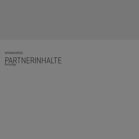
SPONSORED
PARTNERINHALTE
Anzeige