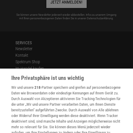
JETZT ANMELDEN!
Sie können unsere Newsletter jederzeit wieder abbestellen. Infos zu unserem Umgang
mit Ihren personenbezogenen Daten finden Sie in unserer
Datenschutzerklärung
.
SERVICES
Newsletter
Kontakt
Spektrum Shop
Im Handel kaufen
Presse
Ihre Privatsphäre ist uns wichtig
Verträge kündigen
Wir und unsere
218
-Partner speichern und greifen auf personenbezogene
Widerruf
Daten wie Browserdaten oder eindeutige Kennungen auf Ihrem Gerät zu.
INFO
Durch Auswahl von Akzeptieren aktivieren Sie Tracking-Technologien für
Mediadaten
die unter „Wir und unsere Partner verarbeiten Daten, um Ihnen Dienste
bereitzustellen“ aufgeführten Zwecke. Durch Auswahl von Alle ablehnen
Datenschutz
oder Widerruf Ihrer Einwilligung werden diese deaktiviert. Wenn Tracker
Nutzungsbedingungen
deaktiviert sind, sind manche Inhalte und Anzeigen möglicherweise nicht
Cookie-Einstellungen
mehr so relevant für Sie. Sie können dieses Menü jederzeit wieder
Utiq verwalten
aufrufen, um Ihre Einstellungen zu ändern oder Ihre Einwilligung zu