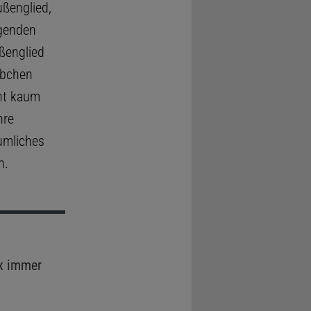
ßenglied,
genden
ßenglied
äbchen
cht kaum
hre
umliches
n.
x immer