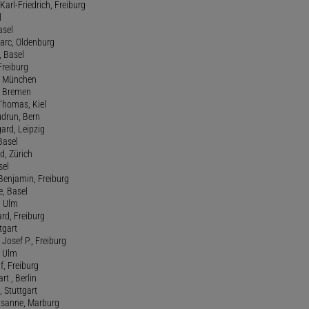
Karl-Friedrich, Freiburg
l
asel
Marc, Oldenburg
 Basel
 Freiburg
rt, München
 , Bremen
 Thomas, Kiel
udrun, Bern
gard, Leipzig
 Basel
d, Zürich
sel
t Benjamin, Freiburg
e, Basel
, Ulm
ard, Freiburg
tgart
Josef P., Freiburg
, Ulm
f, Freiburg
art , Berlin
, Stuttgart
usanne, Marburg