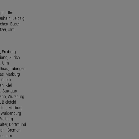
lph, Ulm
enhain, Leipzig
chert, Basel
tzer, Ulm
, Freiburg
riano, Zürich
t, Ulm
athias, Tübingen
eas, Marburg
 Lübeck
an, Kiel
z, Stuttgart
efano, Würzburg
, Bielefeld
rsten, Marburg
n, Waldenburg
 Freiburg
Walter, Dortmund
tian , Bremen
, Bochum