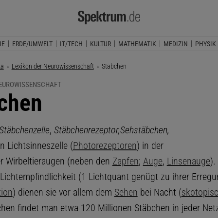
IE
ERDE/UMWELT
IT/TECH
KULTUR
MATHEMATIK
MEDIZIN
PHYSIK
ka
Lexikon der Neurowissenschaft
Aktuelle Seite:
Stäbchen
NEUROWISSENSCHAFT
chen
 Stäbchenzelle
,
Stäbchenrezeptor,
Sehstäbchen,
on Lichtsinneszelle (
Photorezeptoren
) in der
r Wirbeltieraugen (neben den
Zapfen
;
Auge
,
Linsenauge
).
Lichtempfindlichkeit (1 Lichtquant genügt zu ihrer Erregu
ion
) dienen sie vor allem dem
Sehen
bei Nacht (
skotopis
en findet man etwa 120 Millionen Stäbchen in jeder Netz