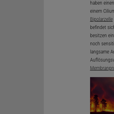
haben einen
einem Ciliu
Bipolarzelle
befindet si
besitzen ei
noch sensiti
langsame An
Auflösungsv
Membranpro