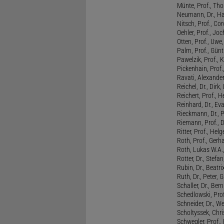
Münte, Prof., T
Neumann, Dr., Ha
Nitsch, Prof., Co
Oehler, Prof., Jo
Otten, Prof., Uwe
Palm, Prof., Günt
Pawelzik, Prof., 
Pickenhain, Prof.,
Ravati, Alexande
Reichel, Dr., Dirk
Reichert, Prof., H
Reinhard, Dr., Ev
Rieckmann, Dr., 
Riemann, Prof., D
Ritter, Prof., Helg
Roth, Prof., Gerh
Roth, Lukas W.A.
Rotter, Dr., Stefa
Rubin, Dr., Beatri
Ruth, Dr., Peter, 
Schaller, Dr., Ber
Schedlowski, Prof
Schneider, Dr., W
Scholtyssek, Chri
Schwegler, Prof.,