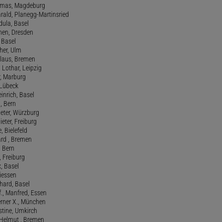
homas, Magdeburg
rald, Planegg-Martinsried
rdula, Basel
chen, Dresden
, Basel
her, Ulm
Klaus, Bremen
 Lothar, Leipzig
r, Marburg
, Lübeck
einrich, Basel
a, Bern
Peter, Würzburg
ieter, Freiburg
e, Bielefeld
ard , Bremen
, Bern
n, Freiburg
x, Basel
Giessen
nhard, Basel
., Manfred, Essen
erner X., München
stine, Umkirch
 Helmut , Bremen