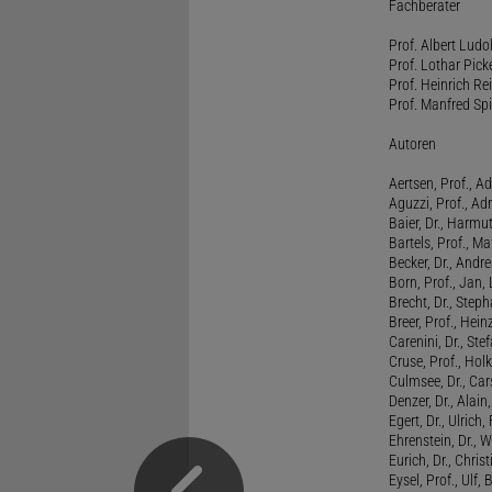
Fachberater
Prof. Albert Ludo
Prof. Lothar Pick
Prof. Heinrich Rei
Prof. Manfred Spi
Autoren
Aertsen, Prof., Ad
Aguzzi, Prof., Ad
Baier, Dr., Harmu
Bartels, Prof., M
Becker, Dr., Andr
Born, Prof., Jan,
Brecht, Dr., Steph
Breer, Prof., Hein
Carenini, Dr., St
Cruse, Prof., Holk
Culmsee, Dr., Ca
Denzer, Dr., Alai
Egert, Dr., Ulrich,
Ehrenstein, Dr., 
Eurich, Dr., Chris
Eysel, Prof., Ulf