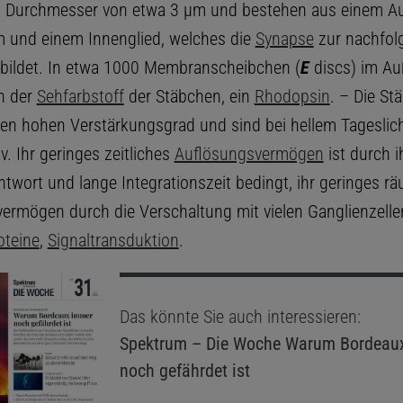
 Durchmesser von etwa 3 μm und bestehen aus einem Au
m und einem Innenglied, welches die
Synapse
zur nachfol
bildet. In etwa 1000 Membranscheibchen (
E
discs) im Au
ch der
Sehfarbstoff
der Stäbchen, ein
Rhodopsin
. – Die St
nen hohen Verstärkungsgrad und sind bei hellem Tagesli
v. Ihr geringes zeitliches
Auflösungsvermögen
ist durch i
twort und lange Integrationszeit bedingt, ihr geringes rä
ermögen durch die Verschaltung mit vielen Ganglienzelle
teine
,
Signaltransduktion
.
Das könnte Sie auch interessieren:
Spektrum – Die Woche
Warum Bordeau
noch gefährdet ist