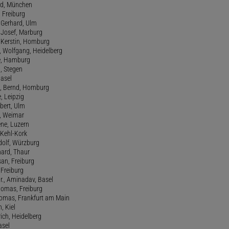
red, München
, Freiburg
 Gerhard, Ulm
, Josef, Marburg
., Kerstin, Homburg
, Wolfgang, Heidelberg
e, Hamburg
a, Stegen
Basel
., Bernd, Homburg
e, Leipzig
lbert, Ulm
f, Weimar
ene, Luzern
, Kehl-Kork
udolf, Würzburg
hard, Thaur
san, Freiburg
, Freiburg
r., Aminadav, Basel
homas, Freiburg
Thomas, Frankfurt am Main
n, Kiel
rich, Heidelberg
asel