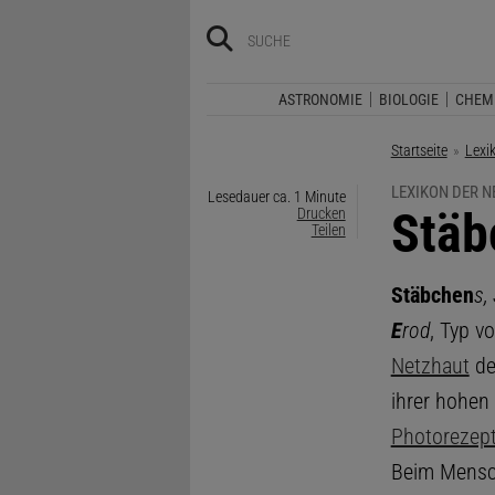
ASTRONOMIE
BIOLOGIE
CHEM
Startseite
Lexi
LEXIKON DER 
Lesedauer ca. 1 Minute
:
Stäb
Drucken
Teilen
Stäbchen
s,
E
rod
, Typ v
Netzhaut
de
ihrer hohen 
Photorezept
Beim Mensch