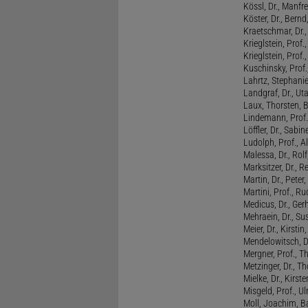
Kössl, Dr., Manf
Köster, Dr., Bernd
Kraetschmar, Dr.,
Krieglstein, Prof.
Krieglstein, Prof
Kuschinsky, Prof.
Lahrtz, Stephani
Landgraf, Dr., Ut
Laux, Thorsten, 
Lindemann, Prof
Löffler, Dr., Sabin
Ludolph, Prof., A
Malessa, Dr., Rol
Marksitzer, Dr., R
Martin, Dr., Peter
Martini, Prof., R
Medicus, Dr., Ger
Mehraein, Dr., Su
Meier, Dr., Kirstin
Mendelowitsch, D
Mergner, Prof., T
Metzinger, Dr., 
Mielke, Dr., Kirste
Misgeld, Prof., Ul
Moll, Joachim, B