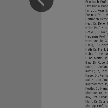
Fischbach, Prof., 
Frey, Dunja, Base
Fuhr, Dr., Peter, B
Greenlee, Prof., 
Hartmann, Beate,
Heck, Dr., Detlef,
Heller, Prof., Ku
Henkel , Dr., Rolf
Herdegen, Prof.,
Herrmann, Dr., G
Hilbig, Dr., Heide
Hirth, Dr., Frank,
Huber, Dr., Gerhar
Hund, Martin, Ba
Illing, Dr., Rober
Käch, Dr., Stefani
Kästler, Dr., Hans
Kaiser, Dr., Reinh
Kaluza, Jan, Stut
Kapfhammer, Dr., 
Kestler, Dr., Hans
Kittmann, Dr., Rol
Klix, Prof., Friedh
Klonk, Dr., Sabine
Klumpp, Prof., S