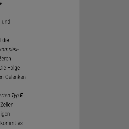
ge
n und
r
 die
omplex-
ßeren
Die Folge
 den Gelenken
rten Typ,
E
-Zellen
tigen
kommt es