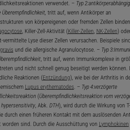
lichkeitsreaktionen verwendet. –
Typ 2:
antikörperabhängi
 Überempfindlichkeit,
tritt auf, wenn Antikörper an
strukturen von körpereigenen oder fremden Zellen binde
agocytose
, Killer-Zell-Aktivität (
Killer-Zellen
,
NK-Zellen
) ode
ermittelte Lyse dieser Zellen verursachen. Beispiele sind
gravis
und die allergische Agranulocytose. –
Typ 3:
Immunk
Überempfindlichkeit
, tritt auf, wenn Immunkomplexe in grö
reten und nicht schnell genug beseitigt werden können. 
dliche Reaktionen (
Entzündung
), wie bei der Arthritis in
stemischem
Lupus erythematodes
. –
Typ 4:
verzögerte
ichkeitsreaktion
(
Überempfindlichkeitsreaktion vom verzöge
 hypersensitivity
, Abk.
DTH
), wird durch die Wirkung von T
 die durch einen früheren Kontakt mit dem auslösenden An
ert worden sind. Durch die Ausschüttung von
Lymphokinen