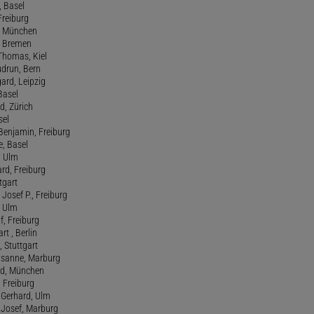
 Basel
 Freiburg
rt, München
 , Bremen
 Thomas, Kiel
udrun, Bern
gard, Leipzig
 Basel
d, Zürich
sel
t Benjamin, Freiburg
e, Basel
, Ulm
ard, Freiburg
tgart
Josef P., Freiburg
, Ulm
f, Freiburg
art , Berlin
, Stuttgart
usanne, Marburg
red, München
, Freiburg
 Gerhard, Ulm
, Josef, Marburg