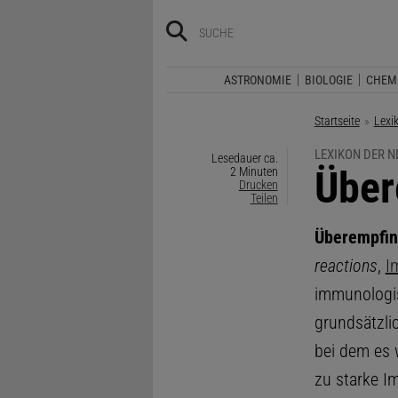
ASTRONOMIE
BIOLOGIE
CHEM
Startseite
Lexi
LEXIKON DER 
Lesedauer ca.
:
Über
2 Minuten
Drucken
Teilen
Überempfin
reactions
,
I
immunologis
grundsätzli
bei dem es 
zu starke 