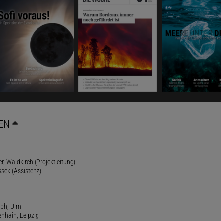
EN
r, Waldkirch (Projektleitung)
ssek (Assistenz)
lph, Ulm
enhain, Leipzig