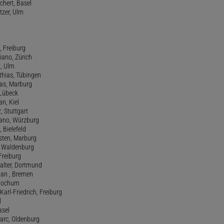
chert, Basel
tzer, Ulm
, Freiburg
riano, Zürich
t, Ulm
athias, Tübingen
eas, Marburg
 Lübeck
an, Kiel
z, Stuttgart
efano, Würzburg
, Bielefeld
rsten, Marburg
n, Waldenburg
 Freiburg
Walter, Dortmund
tian , Bremen
, Bochum
Karl-Friedrich, Freiburg
l
asel
Marc, Oldenburg