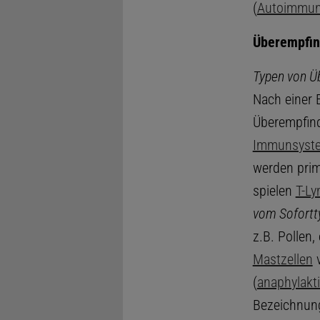
(
Autoimmun
Überempfin
Typen von Üb
Nach einer 
Überempfindl
Immunsyst
werden prim
spielen
T-L
vom Sofortt
z.B. Pollen
Mastzellen
v
(
anaphylakt
Bezeichnu