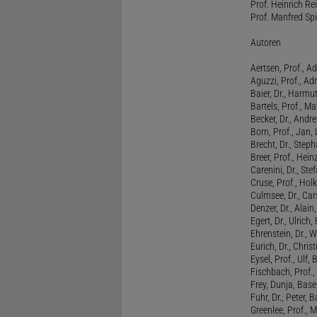
Prof. Heinrich Rei
Prof. Manfred Spi
Autoren
Aertsen, Prof., Ad
Aguzzi, Prof., Ad
Baier, Dr., Harmu
Bartels, Prof., M
Becker, Dr., Andr
Born, Prof., Jan,
Brecht, Dr., Steph
Breer, Prof., Hein
Carenini, Dr., St
Cruse, Prof., Holk
Culmsee, Dr., Ca
Denzer, Dr., Alai
Egert, Dr., Ulrich,
Ehrenstein, Dr., 
Eurich, Dr., Chris
Eysel, Prof., Ulf
Fischbach, Prof., 
Frey, Dunja, Base
Fuhr, Dr., Peter, B
Greenlee, Prof., 