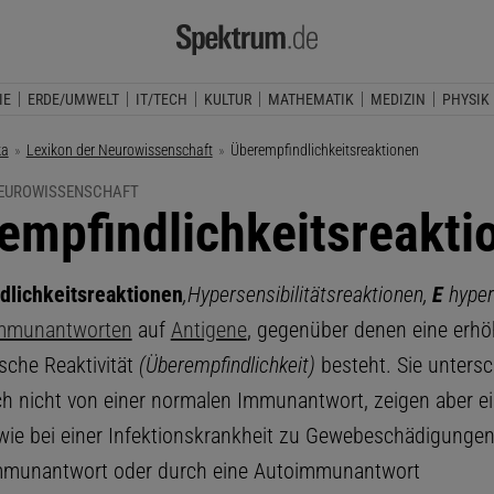
IE
ERDE/UMWELT
IT/TECH
KULTUR
MATHEMATIK
MEDIZIN
PHYSIK
ka
Lexikon der Neurowissenschaft
Aktuelle Seite:
Überempfindlichkeitsreaktionen
NEUROWISSENSCHAFT
empfindlichkeitsreakti
dlichkeitsreaktionen
,
Hypersensibilitätsreaktionen,
E
hyper
mmunantworten
auf
Antigene
, gegenüber denen eine erhö
che Reaktivität
(Überempfindlichkeit)
besteht. Sie untersc
ch nicht von einer normalen Immunantwort, zeigen aber ei
wie bei einer Infektionskrankheit zu Gewebeschädigungen
Immunantwort oder durch eine Autoimmunantwort