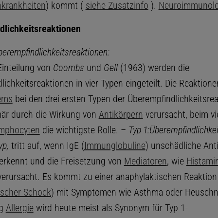
krankheiten
) kommt (
siehe Zusatzinfo
).
Neuroimmunolo
dlichkeitsreaktionen
erempfindlichkeitsreaktionen:
Einteilung von
Coombs
und
Gell
(1963) werden die
ichkeitsreaktionen in vier Typen eingeteilt. Die Reaktion
ems
bei den drei ersten Typen der Überempfindlichkeitsre
är durch die Wirkung von
Antikörpern
verursacht, beim vi
ymphocyten
die wichtigste Rolle. –
Typ 1:
Überempfindlichkei
yp,
tritt auf, wenn IgE (
Immunglobuline
) unschädliche Ant
, erkennt und die Freisetzung von
Mediatoren
, wie
Histami
erursacht. Es kommt zu einer anaphylaktischen Reaktion
ischer Schock
) mit Symptomen wie Asthma oder Heuschn
ng
Allergie
wird heute meist als Synonym für Typ 1-