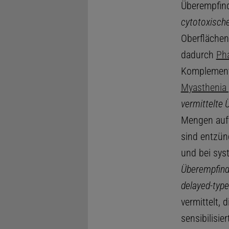
Überempfind
cytotoxische
Oberflächen
dadurch
Ph
Komplement-v
Myasthenia 
vermittelte 
Mengen auft
sind entzün
und bei sy
Überempfindl
delayed-type
vermittelt,
sensibilisi