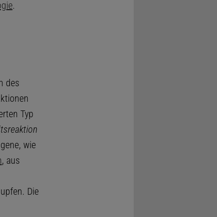
gie
.
en des
aktionen
erten Typ
tsreaktion
igene, wie
n
, aus
upfen. Die