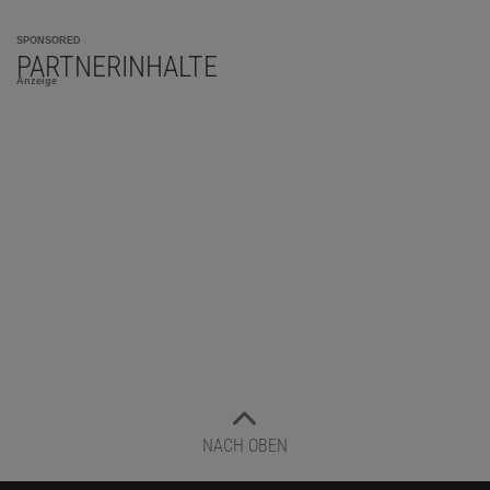
SPONSORED
PARTNERINHALTE
Anzeige
NACH OBEN