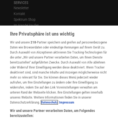
SERVICES
Newsletter
Kontakt
Spektrum Shop
Im Handel kaufen
Presse
Ihre Privatsphäre ist uns wichtig
Verträge kündigen
Wir und unsere
218
-Partner speichern und greifen auf personenbezogene
Widerruf
Daten wie Browserdaten oder eindeutige Kennungen auf Ihrem Gerät zu.
INFO
Durch Auswahl von Akzeptieren aktivieren Sie Tracking-Technologien für
Mediadaten
die unter „Wir und unsere Partner verarbeiten Daten, um Ihnen Dienste
bereitzustellen“ aufgeführten Zwecke. Durch Auswahl von Alle ablehnen
Datenschutz
oder Widerruf Ihrer Einwilligung werden diese deaktiviert. Wenn Tracker
Nutzungsbedingungen
deaktiviert sind, sind manche Inhalte und Anzeigen möglicherweise nicht
Cookie-Einstellungen
mehr so relevant für Sie. Sie können dieses Menü jederzeit wieder
Utiq verwalten
aufrufen, um Ihre Einstellungen zu ändern oder Ihre Einwilligung zu
Nutzungsbasierte Onlinewerbung
widerrufen, indem Sie auf den Link Voreinstellungen verwalten am
Alle Artikel
unteren Rand der Webseite klicken. Ihre Einstellungen gelten innerhalb
unseres Website. Weitere Informationen finden Sie in unserer
Impressum
Datenschutzerklärung.
Datenschutz
Impressum
WEITERE ANGEBOTE
Wir und unsere Partner verarbeiten Daten, um Folgendes
Angebote für Schulen
bereitzustellen: