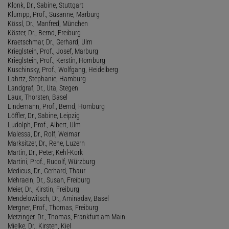
Klonk, Dr., Sabine, Stuttgart
Klumpp, Prof., Susanne, Marburg
Kössl, Dr., Manfred, München
Köster, Dr., Bernd, Freiburg
Kraetschmar, Dr., Gerhard, Ulm
Krieglstein, Prof., Josef, Marburg
Krieglstein, Prof., Kerstin, Homburg
Kuschinsky, Prof., Wolfgang, Heidelberg
Lahrtz, Stephanie, Hamburg
Landgraf, Dr., Uta, Stegen
Laux, Thorsten, Basel
Lindemann, Prof., Bernd, Homburg
Löffler, Dr., Sabine, Leipzig
Ludolph, Prof., Albert, Ulm
Malessa, Dr., Rolf, Weimar
Marksitzer, Dr., Rene, Luzern
Martin, Dr., Peter, Kehl-Kork
Martini, Prof., Rudolf, Würzburg
Medicus, Dr., Gerhard, Thaur
Mehraein, Dr., Susan, Freiburg
Meier, Dr., Kirstin, Freiburg
Mendelowitsch, Dr., Aminadav, Basel
Mergner, Prof., Thomas, Freiburg
Metzinger, Dr., Thomas, Frankfurt am Main
Mielke, Dr., Kirsten, Kiel