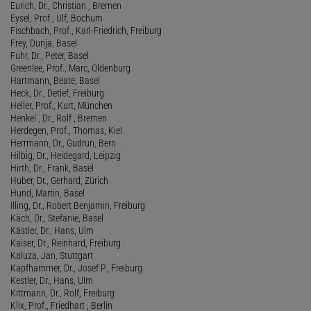
Eurich, Dr., Christian , Bremen
Eysel, Prof., Ulf, Bochum
Fischbach, Prof., Karl-Friedrich, Freiburg
Frey, Dunja, Basel
Fuhr, Dr., Peter, Basel
Greenlee, Prof., Marc, Oldenburg
Hartmann, Beate, Basel
Heck, Dr., Detlef, Freiburg
Heller, Prof., Kurt, München
Henkel , Dr., Rolf , Bremen
Herdegen, Prof., Thomas, Kiel
Herrmann, Dr., Gudrun, Bern
Hilbig, Dr., Heidegard, Leipzig
Hirth, Dr., Frank, Basel
Huber, Dr., Gerhard, Zürich
Hund, Martin, Basel
Illing, Dr., Robert Benjamin, Freiburg
Käch, Dr., Stefanie, Basel
Kästler, Dr., Hans, Ulm
Kaiser, Dr., Reinhard, Freiburg
Kaluza, Jan, Stuttgart
Kapfhammer, Dr., Josef P., Freiburg
Kestler, Dr., Hans, Ulm
Kittmann, Dr., Rolf, Freiburg
Klix, Prof., Friedhart , Berlin