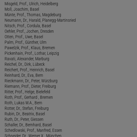
Misgeld, Prof., Ulrich, Heidelberg
Moll, Joachim, Basel
Münte, Prof., Thomas, Magdeburg
Neumann, Dr., Harald, Planegg-Martinsried
Nitsch, Prof., Cordula, Basel
Oehler, Prof., Jochen, Dresden
Otten, Prof., Uwe, Basel
Palm, Prof., Günther, Ulm
Pawelzik, Prof., Klaus, Bremen
Pickenhain, Prof., Lothar, Leipzig
Ravati, Alexander, Marburg
Reichel, Dr., Dirk, Lübeck
Reichert, Prof., Heinrich, Basel
Reinhard, Dr., Eva, Bern
Rieckmann, Dr., Peter, Würzburg
Riemann, Prof., Dieter, Freiburg
Ritter, Prof., Helge, Bielefeld
Roth, Prof., Gerhard , Bremen
Roth, Lukas W.A., Bern
Rotter, Dr., Stefan, Freiburg
Rubin, Dr., Beatrix, Basel
Ruth, Dr., Peter, Giessen
Schaller, Dr., Bernhard, Basel
Schedlowski, Prof., Manfred, Essen
Schneider, Dr., Werner X., München