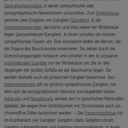
Zentralnervensystem
, in denen sympathische oder
parasympathische Nervenfasern umschalten. Zum
Sympathicus
gehören zwei Gruppen von Ganglien (
Ganglion
): a) die
Grenzstrangganglien
, die rechts und links neben der Wirbelsäule
liegen (paravertebrale Ganglien). In ihnen schalten die meisten
sympathischen Fasern um. Eine Ausnahme bilden die Nerven, die
die Organe des Bauchraumes innervieren. Sie ziehen durch die
Grenzstrangganglien hindurch und schalten in den b) unpaaren
prävertebralen Ganglien
vor der Wirbelsäule um, die an den
Abgängen der großen Gefäße an der Bauchaorta liegen. Sie
werden deshalb auch als präaortale Ganglien bezeichnet. Das
Nebennierenmark
gilt als größtes sympathisches Ganglion, bei
dem sich die postganglionären Neurone zurückgebildet haben.
Adrenalin
und
Noradrenalin
werden dort in spezifischen Markzellen
gebildet, die wegen ihrer Anfärbbarkeit mit Chromsalzen auch als
chromaffine Zellen bezeichnet werden. – Der
Parasympathicus
hat
im Kopfbereich vier Ganglien:
Ganglion ciliare, Ganglion oticum,
Ganglion submandibulare
und
Ganglion pterygopalatinum
. In ihnen