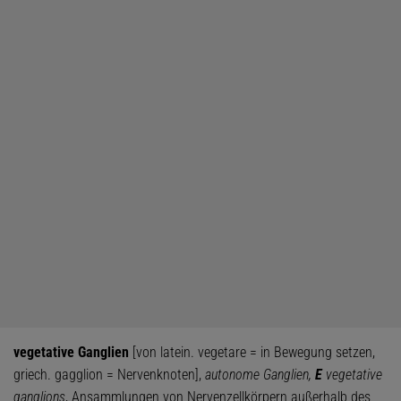
vegetative Ganglien
[von latein. vegetare = in Bewegung setzen,
griech. gagglion = Nervenknoten],
autonome Ganglien,
E
vegetative
ganglions
, Ansammlungen von Nervenzellkörpern außerhalb des