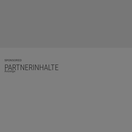
SPONSORED
PARTNERINHALTE
Anzeige