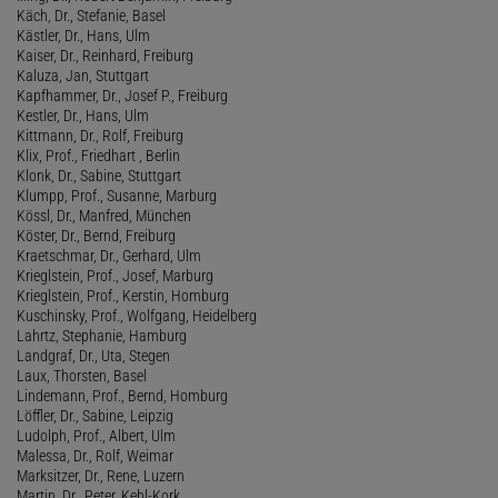
Käch, Dr., Stefanie, Basel
Kästler, Dr., Hans, Ulm
Kaiser, Dr., Reinhard, Freiburg
Kaluza, Jan, Stuttgart
Kapfhammer, Dr., Josef P., Freiburg
Kestler, Dr., Hans, Ulm
Kittmann, Dr., Rolf, Freiburg
Klix, Prof., Friedhart , Berlin
Klonk, Dr., Sabine, Stuttgart
Klumpp, Prof., Susanne, Marburg
Kössl, Dr., Manfred, München
Köster, Dr., Bernd, Freiburg
Kraetschmar, Dr., Gerhard, Ulm
Krieglstein, Prof., Josef, Marburg
Krieglstein, Prof., Kerstin, Homburg
Kuschinsky, Prof., Wolfgang, Heidelberg
Lahrtz, Stephanie, Hamburg
Landgraf, Dr., Uta, Stegen
Laux, Thorsten, Basel
Lindemann, Prof., Bernd, Homburg
Löffler, Dr., Sabine, Leipzig
Ludolph, Prof., Albert, Ulm
Malessa, Dr., Rolf, Weimar
Marksitzer, Dr., Rene, Luzern
Martin, Dr., Peter, Kehl-Kork