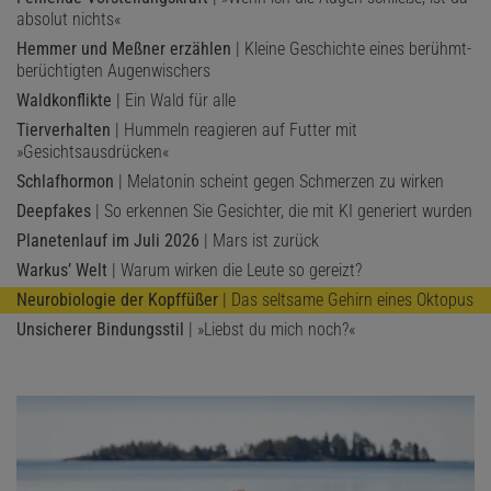
absolut nichts«
Hemmer und Meßner erzählen
| Kleine Geschichte eines berühmt-
berüchtigten Augenwischers
Waldkonflikte
| Ein Wald für alle
Tierverhalten
| Hummeln reagieren auf Futter mit
»Gesichtsausdrücken«
Schlafhormon
| Melatonin scheint gegen Schmerzen zu wirken
Deepfakes
| So erkennen Sie Gesichter, die mit KI generiert wurden
Planetenlauf im Juli 2026
| Mars ist zurück
Warkus’ Welt
| Warum wirken die Leute so gereizt?
Neurobiologie der Kopffüßer
| Das seltsame Gehirn eines Oktopus
Unsicherer Bindungsstil
| »Liebst du mich noch?«