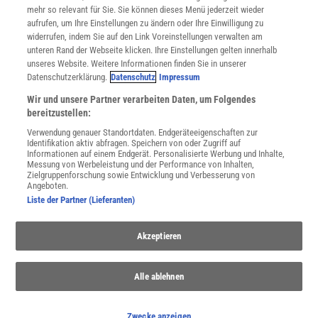
Cookie-Einstellungen
mehr so relevant für Sie. Sie können dieses Menü jederzeit wieder
Utiq verwalten
aufrufen, um Ihre Einstellungen zu ändern oder Ihre Einwilligung zu
Nutzungsbasierte Onlinewerbung
widerrufen, indem Sie auf den Link Voreinstellungen verwalten am
Alle Artikel
unteren Rand der Webseite klicken. Ihre Einstellungen gelten innerhalb
unseres Website. Weitere Informationen finden Sie in unserer
Impressum
Datenschutzerklärung.
Datenschutz
Impressum
WEITERE ANGEBOTE
Wir und unsere Partner verarbeiten Daten, um Folgendes
Angebote für Schulen
bereitzustellen:
Angebote für Institutionen
Verwendung genauer Standortdaten. Endgeräteeigenschaften zur
Sprachen lernen mit Gymglish
Identifikation aktiv abfragen. Speichern von oder Zugriff auf
Lexika
Informationen auf einem Endgerät. Personalisierte Werbung und Inhalte,
Messung von Werbeleistung und der Performance von Inhalten,
Für Spektrum schreiben
Zielgruppenforschung sowie Entwicklung und Verbesserung von
Zugänglichkeitserklärung
Angeboten.
Liste der Partner (Lieferanten)
WEBSEITEN
KielSCN
Akzeptieren
Wissenschaft in die Schulen
SciLogs
Alle ablehnen
Uns finden Sie auch hier:
Zwecke anzeigen