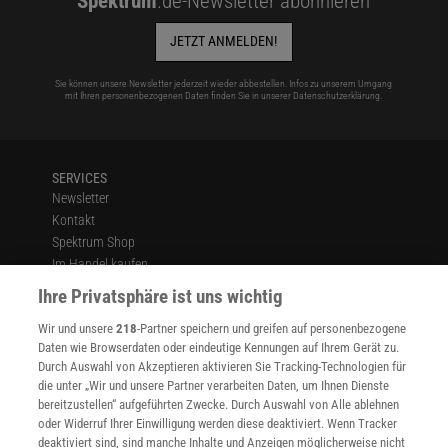
Spektrum
.de-Newsletter abonnieren
JETZT ANMELDEN!
Sie können unsere Newsletter jederzeit wieder abbestellen. Infos zu unserem Umgang
mit Ihren personenbezogenen Daten finden Sie in unserer
Datenschutzerklärung
.
SERVICES
Newsletter
Kontakt
Spektrum Shop
Im Handel kaufen
Presse
Ihre Privatsphäre ist uns wichtig
Verträge kündigen
Wir und unsere
218
-Partner speichern und greifen auf personenbezogene
Widerruf
Daten wie Browserdaten oder eindeutige Kennungen auf Ihrem Gerät zu.
INFO
Durch Auswahl von Akzeptieren aktivieren Sie Tracking-Technologien für
Mediadaten
die unter „Wir und unsere Partner verarbeiten Daten, um Ihnen Dienste
bereitzustellen“ aufgeführten Zwecke. Durch Auswahl von Alle ablehnen
Datenschutz
oder Widerruf Ihrer Einwilligung werden diese deaktiviert. Wenn Tracker
Nutzungsbedingungen
deaktiviert sind, sind manche Inhalte und Anzeigen möglicherweise nicht