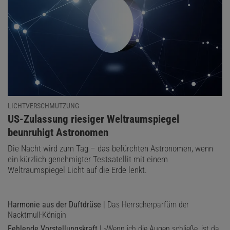
LICHTVERSCHMUTZUNG
:
US-Zulassung riesiger Weltraumspiegel
beunruhigt Astronomen
Die Nacht wird zum Tag – das befürchten Astronomen, wenn
ein kürzlich genehmigter Testsatellit mit einem
Weltraumspiegel Licht auf die Erde lenkt.
Harmonie aus der Duftdrüse
| Das Herrscherparfüm der
Nacktmull-Königin
Fehlende Vorstellungskraft
| »Wenn ich die Augen schließe, ist da