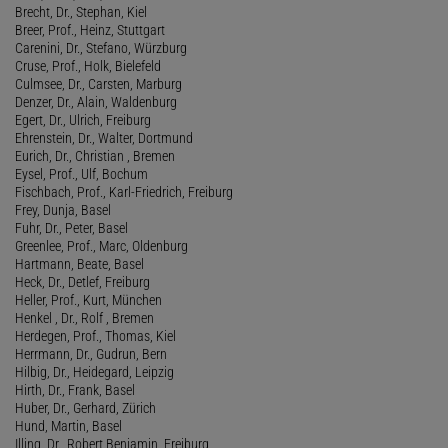
Brecht, Dr., Stephan, Kiel
Breer, Prof., Heinz, Stuttgart
Carenini, Dr., Stefano, Würzburg
Cruse, Prof., Holk, Bielefeld
Culmsee, Dr., Carsten, Marburg
Denzer, Dr., Alain, Waldenburg
Egert, Dr., Ulrich, Freiburg
Ehrenstein, Dr., Walter, Dortmund
Eurich, Dr., Christian , Bremen
Eysel, Prof., Ulf, Bochum
Fischbach, Prof., Karl-Friedrich, Freiburg
Frey, Dunja, Basel
Fuhr, Dr., Peter, Basel
Greenlee, Prof., Marc, Oldenburg
Hartmann, Beate, Basel
Heck, Dr., Detlef, Freiburg
Heller, Prof., Kurt, München
Henkel , Dr., Rolf , Bremen
Herdegen, Prof., Thomas, Kiel
Herrmann, Dr., Gudrun, Bern
Hilbig, Dr., Heidegard, Leipzig
Hirth, Dr., Frank, Basel
Huber, Dr., Gerhard, Zürich
Hund, Martin, Basel
Illing, Dr., Robert Benjamin, Freiburg