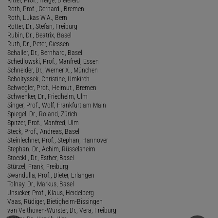
Roth, Prof., Gerhard , Bremen
Roth, Lukas W.A., Bern
Rotter, Dr., Stefan, Freiburg
Rubin, Dr., Beatrix, Basel
Ruth, Dr., Peter, Giessen
Schaller, Dr., Bernhard, Basel
Schedlowski, Prof., Manfred, Essen
Schneider, Dr., Werner X., München
Scholtyssek, Christine, Umkirch
Schwegler, Prof., Helmut , Bremen
Schwenker, Dr., Friedhelm, Ulm
Singer, Prof., Wolf, Frankfurt am Main
Spiegel, Dr., Roland, Zürich
Spitzer, Prof., Manfred, Ulm
Steck, Prof., Andreas, Basel
Steinlechner, Prof., Stephan, Hannover
Stephan, Dr., Achim, Rüsselsheim
Stoeckli, Dr., Esther, Basel
Stürzel, Frank, Freiburg
Swandulla, Prof., Dieter, Erlangen
Tolnay, Dr., Markus, Basel
Unsicker, Prof., Klaus, Heidelberg
Vaas, Rüdiger, Bietigheim-Bissingen
van Velthoven-Wurster, Dr., Vera, Freiburg