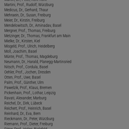
Martini, Prof., Rudolf, Würzburg
Medicus, Dr., Gerhard, Thaur
Mehraein, Dr., Susan, Freiburg
Meier, Dr., Kirstin, Freiburg
Mendelowitsch, Dr., Aminadav, Basel
Mergner, Prof., Thomas, Freiburg
Metzinger, Dr., Thomas, Frankfurt am Main
Mielke, Dr., Kirsten, Kiel
Misgeld, Prof., Ulrich, Heidelberg
Moll, Joachim, Basel
Münte, Prof., Thomas, Magdeburg
Neumann, Dr., Harald, Planegg-Martinsried
Nitsch, Prof., Cordula, Basel
Oehler, Prof., Jochen, Dresden
Otten, Prof., Uwe, Basel
Palm, Prof., Günther, Ulm
Pawelzik, Prof., Klaus, Bremen
Pickenhain, Prof., Lothar, Leipzig
Ravati, Alexander, Marburg
Reichel, Dr., Dirk, Lübeck
Reichert, Prof., Heinrich, Basel
Reinhard, Dr., Eva, Bern
Rieckmann, Dr., Peter, Würzburg
Riemann, Prof., Dieter, Freiburg
Ritter, Prof., Helge, Bielefeld