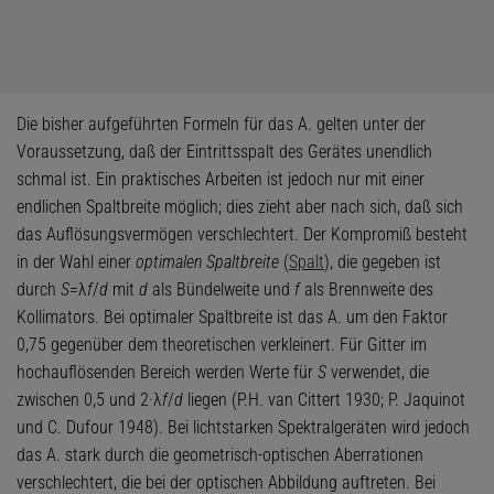
Die bisher aufgeführten Formeln für das A. gelten unter der
Voraussetzung, daß der Eintrittsspalt des Gerätes unendlich
schmal ist. Ein praktisches Arbeiten ist jedoch nur mit einer
endlichen Spaltbreite möglich; dies zieht aber nach sich, daß sich
das Auflösungsvermögen verschlechtert. Der Kompromiß besteht
in der Wahl einer
optimalen Spaltbreite
(
Spalt
), die gegeben ist
durch
S
=λ
f
/
d
mit
d
als Bündelweite und
f
als Brennweite des
Kollimators. Bei optimaler Spaltbreite ist das A. um den Faktor
0,75 gegenüber dem theoretischen verkleinert. Für Gitter im
hochauflösenden Bereich werden Werte für
S
verwendet, die
zwischen 0,5 und 2·λ
f
/
d
liegen (P.H. van Cittert 1930; P. Jaquinot
und C. Dufour 1948). Bei lichtstarken Spektralgeräten wird jedoch
das A. stark durch die geometrisch-optischen Aberrationen
verschlechtert, die bei der optischen Abbildung auftreten. Bei