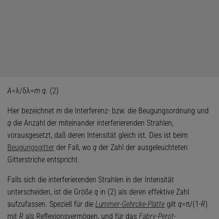
A
=λ/δλ=
m
·
q
. (2)
Hier bezeichnet
m
die Interferenz- bzw. die Beugungsordnung und
q
die Anzahl der miteinander interferierenden Strahlen,
vorausgesetzt, daß deren Intensität gleich ist. Dies ist beim
Beugungsgitter
der Fall, wo
q
der Zahl der ausgeleuchteten
Gitterstriche entspricht.
Falls sich die interferierenden Strahlen in der Intensität
unterscheiden, ist die Größe
q
in (2) als deren effektive Zahl
aufzufassen. Speziell für die
Lummer-Gehrcke-Platte
gilt
q
=π/(1-
R
)
mit
R
als Reflexionsvermögen, und für das
Fabry-Perot-