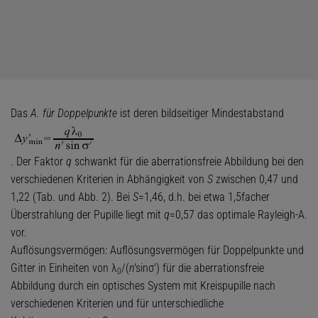
Das
A. für Doppelpunkte
ist deren bildseitiger Mindestabstand
. Der Faktor
q
schwankt für die aberrationsfreie Abbildung bei den
verschiedenen Kriterien in Abhängigkeit von
S
zwischen 0,47 und
1,22 (Tab. und Abb. 2). Bei
S
=1,46, d.h. bei etwa 1,5facher
Überstrahlung der Pupille liegt mit
q
=0,57 das optimale Rayleigh-A.
vor.
Auflösungsvermögen: Auflösungsvermögen für Doppelpunkte und
Gitter in Einheiten von λ
/(
n
'sinσ') für die aberrationsfreie
0
Abbildung durch ein optisches System mit Kreispupille nach
verschiedenen Kriterien und für unterschiedliche