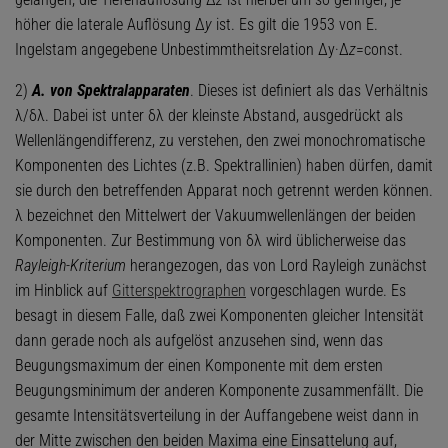
höher die laterale Auflösung Δ
y
ist. Es gilt die 1953 von E.
Ingelstam angegebene Unbestimmtheitsrelation Δy·Δ
z
=const.
2)
A. von Spektralapparaten
. Dieses ist definiert als das Verhältnis
λ/δλ. Dabei ist unter δλ der kleinste Abstand, ausgedrückt als
Wellenlängendifferenz, zu verstehen, den zwei monochromatische
Komponenten des Lichtes (z.B. Spektrallinien) haben dürfen, damit
sie durch den betreffenden Apparat noch getrennt werden können.
λ bezeichnet den Mittelwert der Vakuumwellenlängen der beiden
Komponenten. Zur Bestimmung von δλ wird üblicherweise das
Rayleigh-Kriterium
herangezogen, das von Lord Rayleigh zunächst
im Hinblick auf
Gitterspektrographen
vorgeschlagen wurde. Es
besagt in diesem Falle, daß zwei Komponenten gleicher Intensität
dann gerade noch als aufgelöst anzusehen sind, wenn das
Beugungsmaximum der einen Komponente mit dem ersten
Beugungsminimum der anderen Komponente zusammenfällt. Die
gesamte Intensitätsverteilung in der Auffangebene weist dann in
der Mitte zwischen den beiden Maxima eine Einsattelung auf,