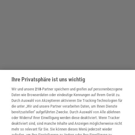
Ihre Privatsphäre ist uns wichtig
Wir und unsere
218
-Partner speichern und greifen auf personenbezogene
Daten wie Browserdaten oder eindeutige Kennungen auf Ihrem Gerät zu.
Durch Auswahl von Akzeptieren aktivieren Sie Tracking-Technologien für
die unter „Wir und unsere Partner verarbeiten Daten, um Ihnen Dienste
bereitzustellen“ aufgeführten Zwecke. Durch Auswahl von Alle ablehnen
oder Widerruf Ihrer Einwilligung werden diese deaktiviert. Wenn Tracker
deaktiviert sind, sind manche Inhalte und Anzeigen möglicherweise nicht
mehr so relevant für Sie. Sie können dieses Menü jederzeit wieder
aufrufen, um Ihre Einstellungen zu ändern oder Ihre Einwilligung zu