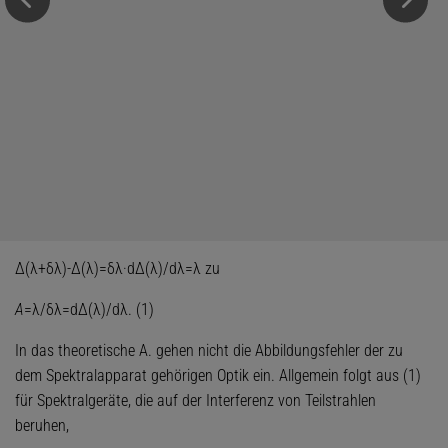
Δ(λ+δλ)-Δ(λ)=δλ·dΔ(λ)/dλ=λ zu
A
=λ/δλ=dΔ(λ)/dλ. (1)
In das theoretische A. gehen nicht die Abbildungsfehler der zu
dem Spektralapparat gehörigen Optik ein. Allgemein folgt aus (1)
für Spektralgeräte, die auf der Interferenz von Teilstrahlen
beruhen,