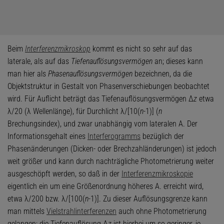
Beim
Interferenzmikroskop
kommt es nicht so sehr auf das
laterale, als auf das
Tiefenauflösungsvermögen
an; dieses kann
man hier als
Phasenauflösungsvermögen
bezeichnen, da die
Objektstruktur in Gestalt von Phasenverschiebungen beobachtet
wird. Für Auflicht beträgt das Tiefenauflösungsvermögen Δ
z
etwa
λ/20 (λ Wellenlänge), für Durchlicht λ/[10(
n
-1)] (
n
Brechungsindex), und zwar unabhängig vom lateralen A. Der
Informationsgehalt eines
Interferogramms
bezüglich der
Phasenänderungen (Dicken- oder Brechzahländerungen) ist jedoch
weit größer und kann durch nachträgliche Photometrierung weiter
ausgeschöpft werden, so daß in der
Interferenzmikroskopie
eigentlich ein um eine Größenordnung höheres A. erreicht wird,
etwa λ/200 bzw. λ/[100(
n
-1)]. Zu dieser Auflösungsgrenze kann
man mittels
Vielstrahlinterferenzen
auch ohne Photometrierung
gelangen; die Tiefenauflösung Δ
z
ist hierbei um so geringer, je