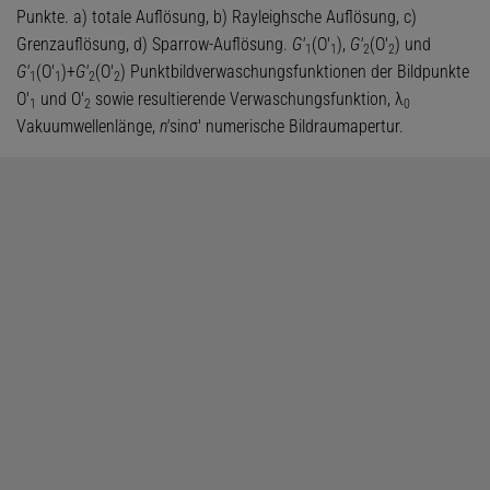
Punkte. a) totale Auflösung, b) Rayleighsche Auflösung, c)
Grenzauflösung, d) Sparrow-Auflösung.
G'
(O'
),
G'
(O'
) und
1
1
2
2
G'
(O'
)+
G'
(O'
) Punktbildverwaschungsfunktionen der Bildpunkte
1
1
2
2
O'
und O'
sowie resultierende Verwaschungsfunktion, λ
1
2
0
Vakuumwellenlänge,
n'
sinσ' numerische Bildraumapertur.