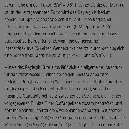
2
deren Höhe um den Faktor 8/π
= 0,811 kleiner als die der Maxima
ist. In der letztgenannten Form wird das Rayleigh-Kriterium
generell für Spektralapparate benutzt. Auf Linien ungleicher
Intensität kann das
Sparrow-Kriterium
(C.M. Sparrow 1916)
angewendet werden, wonach zwei Linien dann gerade noch als
aufgelöst zu betrachten sind, wenn die gemeinsame
Intensitätskurve
I
(λ) einen Wendepunkt besitzt, durch den zugleich
2
2
eine horizontale Tangente verläuft (d
I
/dλ=0 und d
I
/d
λ=0).
Mittels des Rayleigh-Kriteriums läßt sich ein allgemeiner Ausdruck
für das
theoretische A
. eines beliebigen Spektralapparates
herleiten: Bringt man in den Weg eines parallelen Strahlenbündels
ein dispergierendes Element (Gitter, Prisma o.ä.), so wird der
maximale Gangunterschied Δ zwischen den Strahlen, die in einem
vorgegebenen Punkte P der Auffangebene zusammentreffen und
dort miteinander interferieren, wellenlängenabhängig. Gilt speziell
für eine Wellenlänge λ Δ(λ)=2
k
λ (
k
ganz) und für eine benachbarte
Wellenlänge (λ+δλ) Δ(λ+δλ)=(2
k
+1)λ, so liegt in P im ersten Falle