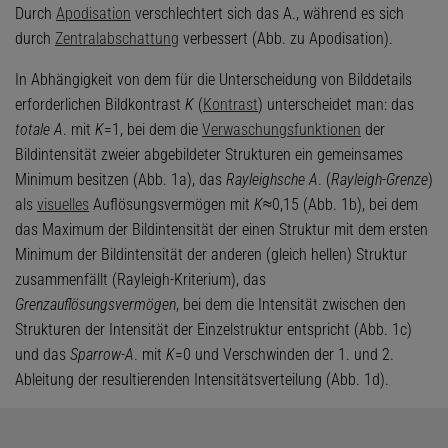
Durch
Apodisation
verschlechtert sich das A., während es sich
durch
Zentralabschattung
verbessert (Abb. zu Apodisation).
In Abhängigkeit von dem für die Unterscheidung von Bilddetails
erforderlichen Bildkontrast
K
(
Kontrast
) unterscheidet man: das
totale A
. mit
K
=1, bei dem die
Verwaschungsfunktionen
der
Bildintensität zweier abgebildeter Strukturen ein gemeinsames
Minimum besitzen (Abb. 1a), das
Rayleighsche A
. (
Rayleigh-Grenze
)
als
visuelles
Auflösungsvermögen mit
K
≈0,15 (Abb. 1b), bei dem
das Maximum der Bildintensität der einen Struktur mit dem ersten
Minimum der Bildintensität der anderen (gleich hellen) Struktur
zusammenfällt (Rayleigh-Kriterium), das
Grenzauflösungsvermögen
, bei dem die Intensität zwischen den
Strukturen der Intensität der Einzelstruktur entspricht (Abb. 1c)
und das
Sparrow-A
. mit
K
=0 und Verschwinden der 1. und 2.
Ableitung der resultierenden Intensitätsverteilung (Abb. 1d).