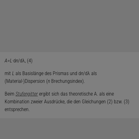
A=L
·d
n
/dλ, (4)
mit
L
als Basislänge des Prismas und d
n
/dλ als
(Material-)Dispersion (
n
Brechungsindex).
Beim
Stufengitter
ergibt sich das theoretische A. als eine
Kombination zweier Ausdrücke, die den Gleichungen (2) bzw. (3)
entsprechen.