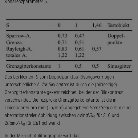
Kohärenzparameter S.
Das bei kleinem
S
vom Doppelpunktauflösungsvermögen
unterschiedliche
A. für Sinusgitter
ist durch die (bildseitige)
Grenzgitterkonstante gekennzeichnet, bei der der Bildkontrast
verschwindet. Die reziproke Grenzgitterkonstante ist die in
Linienpaaren pro mm (Lp/mm) angegebene
Grenzfrequenz
, die bei
aberrationsfreier Abbildung zwischen
n
'sinσ'/λ
für
S
=0 und
0
2
n
'sinσ'/λ
für
S
≥1 schwankt.
0
In der Mikrophotolithographie wird das