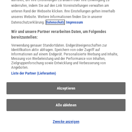
widerrufen, indem Sie auf den Link Voreinstellungen verwalten am
unteren Rand der Webseite klicken. Ihre Einstellungen gelten innerhalb
unseres Website. Weitere Informationen finden Sie in unserer
Datenschutzerklärung.
Datenschutz
Impressum
Wir und unsere Partner verarbeiten Daten, um Folgendes
bereitzustellen:
Verwendung genauer Standortdaten. Endgeräteeigenschaften zur
Auflösungsvermögen 2:
Einfluß der Kohärenz auf die Auflösung
Identifikation aktiv abfragen. Speichern von oder Zugriff auf
von Doppelpunkten. γ
Kohärenzgrad,
B'
resultierende
Informationen auf einem Endgerät. Personalisierte Werbung und Inhalte,
12
Messung von Werbeleistung und der Performance von Inhalten,
Verwaschungsfunktion, ik inkohärent, pk partiell kohärent, k
Zielgruppenforschung sowie Entwicklung und Verbesserung von
Angeboten.
kohärent, λ
Vakuumwellenlänge,
n'
sinσ' numerische
0
Liste der Partner (Lieferanten)
Bildraumapertur.
Akzeptieren
Alle ablehnen
Zwecke anzeigen