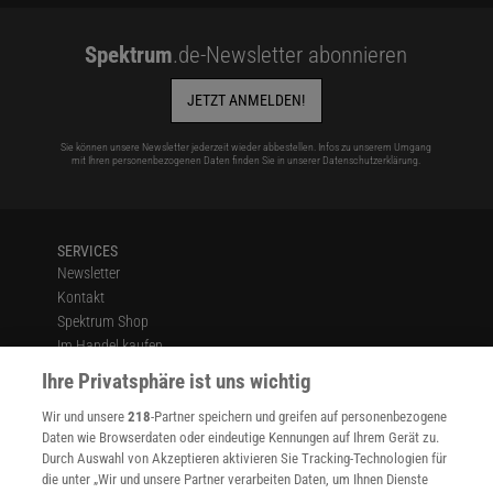
Spektrum
.de-Newsletter abonnieren
JETZT ANMELDEN!
Sie können unsere Newsletter jederzeit wieder abbestellen. Infos zu unserem Umgang
mit Ihren personenbezogenen Daten finden Sie in unserer
Datenschutzerklärung
.
SERVICES
Newsletter
Kontakt
Spektrum Shop
Im Handel kaufen
Presse
Ihre Privatsphäre ist uns wichtig
Verträge kündigen
Wir und unsere
218
-Partner speichern und greifen auf personenbezogene
Widerruf
Daten wie Browserdaten oder eindeutige Kennungen auf Ihrem Gerät zu.
INFO
Durch Auswahl von Akzeptieren aktivieren Sie Tracking-Technologien für
Mediadaten
die unter „Wir und unsere Partner verarbeiten Daten, um Ihnen Dienste