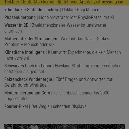
Ticktack
| Erste Atomkernuhr läutet neue Ära der Zeitmessung ein
»Die dunkle Seite des Lichts«
| Unklare Projektionen
Phasenübergang
| Nobelpreisträger löst Physik-Rätsel mit KI
Wasser in 2D
| Zweidimensionales Wasser ist unerwartet
chaotisch
Mathematik der Strömungen
| Wer löst das Navier-Stokes-
Problem – Mensch oder KI?
Künstliche Intelligenz
| KI entwirft Experimente, die kein Mensch
mehr versteht
Schwarzes Loch im Labor
| Hawking-Strahlung könnte einfacher
entstehen als gedacht
Faktencheck Windenergie
| Fünf Fragen und Antworten zur
Gefahr durch Windräder
Modernisierung am Cern
| Teilchenbeschleuniger bis 2030
abgeschaltet
Fourier-Pixel
| Der Weg zu sehenden Displays