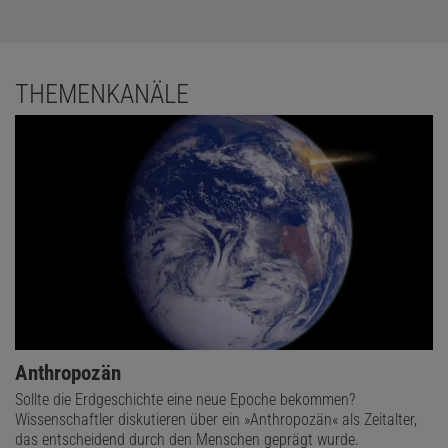
THEMENKANÄLE
Anthropozän
Sollte die Erdgeschichte eine neue Epoche bekommen?
Wissenschaftler diskutieren über ein »Anthropozän« als Zeitalter,
das entscheidend durch den Menschen geprägt wurde.