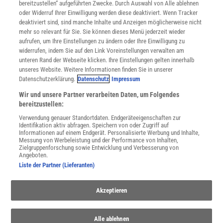
bereitzustellen“ aufgeführten Zwecke. Durch Auswahl von Alle ablehnen
Datenschutz
oder Widerruf Ihrer Einwilligung werden diese deaktiviert. Wenn Tracker
Nutzungsbedingungen
deaktiviert sind, sind manche Inhalte und Anzeigen möglicherweise nicht
Cookie-Einstellungen
mehr so relevant für Sie. Sie können dieses Menü jederzeit wieder
Utiq verwalten
aufrufen, um Ihre Einstellungen zu ändern oder Ihre Einwilligung zu
Nutzungsbasierte Onlinewerbung
widerrufen, indem Sie auf den Link Voreinstellungen verwalten am
Alle Artikel
unteren Rand der Webseite klicken. Ihre Einstellungen gelten innerhalb
unseres Website. Weitere Informationen finden Sie in unserer
Impressum
Datenschutzerklärung.
Datenschutz
Impressum
WEITERE ANGEBOTE
Wir und unsere Partner verarbeiten Daten, um Folgendes
Angebote für Schulen
bereitzustellen:
Angebote für Institutionen
Verwendung genauer Standortdaten. Endgeräteeigenschaften zur
Sprachen lernen mit Gymglish
Identifikation aktiv abfragen. Speichern von oder Zugriff auf
Lexika
Informationen auf einem Endgerät. Personalisierte Werbung und Inhalte,
Messung von Werbeleistung und der Performance von Inhalten,
Für Spektrum schreiben
Zielgruppenforschung sowie Entwicklung und Verbesserung von
Zugänglichkeitserklärung
Angeboten.
Liste der Partner (Lieferanten)
WEBSEITEN
KielSCN
Wissenschaft in die Schulen
Akzeptieren
SciLogs
Alle ablehnen