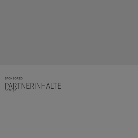
SPONSORED
PARTNERINHALTE
Anzeige