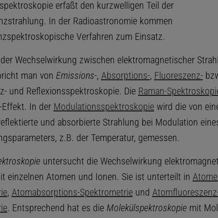
spektroskopie erfaßt den kurzwelligen Teil der
nzstrahlung. In der Radioastronomie kommen
zspektroskopische Verfahren zum Einsatz.
 der Wechselwirkung zwischen elektromagnetischer Strah
pricht man von
Emissions-
,
Absorptions-
,
Fluoreszenz-
bzw
- und Reflexionsspektroskopie. Die
Raman-Spektroskopi
ffekt. In der
Modulationsspektroskopie
wird die von ei
eflektierte und absorbierte Strahlung bei Modulation eine
gsparameters, z.B. der Temperatur, gemessen.
ktroskopie
untersucht die Wechselwirkung elektromagnet
t einzelnen Atomen und Ionen. Sie ist unterteilt in
Atome
ie
,
Atomabsorptions-Spektrometrie
und
Atomfluoreszenz
ie
. Entsprechend hat es die
Molekülspektroskopie
mit Mol