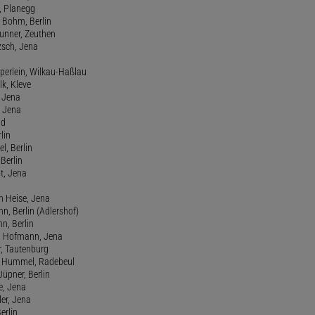
, Planegg
m Bohm, Berlin
Brunner, Zeuthen
zsch, Jena
perlein, Wilkau-Haßlau
lk, Kleve
, Jena
, Jena
ld
lin
l, Berlin
 Berlin
t, Jena
n Heise, Jena
n, Berlin (Adlershof)
n, Berlin
an Hofmann, Jena
, Tautenburg
rd Hummel, Radebeul
üpner, Berlin
e, Jena
ler, Jena
erlin