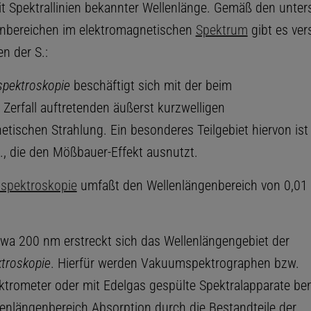
it Spektrallinien bekannter Wellenlänge. Gemäß den unter
nbereichen im elektromagnetischen
Spektrum
gibt es ver
en der S.:
ektroskopie
beschäftigt sich mit der beim
 Zerfall auftretenden äußerst kurzwelligen
etischen Strahlung. Ein besonderes Teilgebiet hiervon ist
, die den Mößbauer-Effekt ausnutzt.
spektroskopie
umfaßt den Wellenlängenbereich von 0,01 
twa 200 nm erstreckt sich das Wellenlängengebiet der
troskopie
. Hierfür werden Vakuumspektrographen bzw.
rometer oder mit Edelgas gespülte Spektralapparate benu
enlängenbereich Absorption durch die Bestandteile der