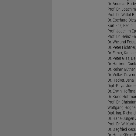
Dr. Andreas Bode
Prof. Dr. Joachi
Prof. Dr. Witlof 
Dr. Eberhard Diet
Kurt Enz, Berlin
Prof. Joachim Ep
Prof. Dr. Heinz Fa
Dr. Wieland Feist
Dr. Peter Fichtner
Dr. Ficker, Karlsfe
Dr. Peter Glas, Ber
Dr. Hartmut Gunke
Dr. Reiner Güther,
Dr. Volker Guyeno
Dr. Hacker, Jena
Dipl.-Phys. Jürge
Dr. Erwin Hoffman
Dr. Kuno Hoffman
Prof. Dr. Christi
Wolfgang Högner
Dipl.-Ing. Richa
Dr. Hans-Jürgen J
Prof. Dr. W. Karth
Dr. Siegfried Kess
Dr. Horst König, B