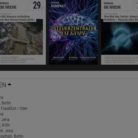
EN
na
, Berlin
 Frankfurt / Oder
na
, Jena
, Köln
en, Jena
Beuthan, Berlin