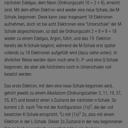
nächsten Edelgas, dem Neon (Ordnungszahl 10 = 2 + 8), erreicht
sind. Mit dem elften Elektron wird wieder eine neue Schale, die M-
Schale, begonnen. Diese kann zwar insgesamt 18 Elektronen
aufnehmen, doch ist bei acht Elektronen eine "Unterschale" der M-
Schale abgeschlossen, so daß die Ordnungszahl 2 + 8 + 8 = 18
wieder zu einem Edelgas, Argon, führt, und das 19. Elektron
bereits die N-Schale beginnt, während die M-Schale erst später
vollends zu 18 Elektronen aufgefüllt wird (dazu siehe unten). In
ähnlicher Weise werden dann noch eine O-, P- und eine Q-Schale
begonnen, die aber alle höchstens noch in Unterschalen voll
besetzt werden.
Das erste Elektron, mit dem eine neue Schale begonnen wird,
gehört jeweils zu einem Alkaliatom (Ordnungszahlen 3, 11, 19, 37,
55, 87) und besetzt einen s-Zustand der nächsten
n
-Schale. So
2
2
kommt z.B. nach
He mit der Konfiguration (1s)
, die der voll
3
2
besetzten K-Schale entspricht,
Li mit (1s)
2s, also mit einem
Elektron in der L-Schale. Dieser 2s-Zustand in der neu begonnenen