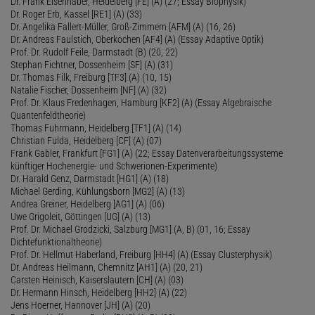
Dr. Frank Eisenhaber, Heidelberg [FE] (A) (27; Essay Biophysik)
Dr. Roger Erb, Kassel [RE1] (A) (33)
Dr. Angelika Fallert-Müller, Groß-Zimmern [AFM] (A) (16, 26)
Dr. Andreas Faulstich, Oberkochen [AF4] (A) (Essay Adaptive Optik)
Prof. Dr. Rudolf Feile, Darmstadt (B) (20, 22)
Stephan Fichtner, Dossenheim [SF] (A) (31)
Dr. Thomas Filk, Freiburg [TF3] (A) (10, 15)
Natalie Fischer, Dossenheim [NF] (A) (32)
Prof. Dr. Klaus Fredenhagen, Hamburg [KF2] (A) (Essay Algebraische
Quantenfeldtheorie)
Thomas Fuhrmann, Heidelberg [TF1] (A) (14)
Christian Fulda, Heidelberg [CF] (A) (07)
Frank Gabler, Frankfurt [FG1] (A) (22; Essay Datenverarbeitungssysteme
künftiger Hochenergie- und Schwerionen-Experimente)
Dr. Harald Genz, Darmstadt [HG1] (A) (18)
Michael Gerding, Kühlungsborn [MG2] (A) (13)
Andrea Greiner, Heidelberg [AG1] (A) (06)
Uwe Grigoleit, Göttingen [UG] (A) (13)
Prof. Dr. Michael Grodzicki, Salzburg [MG1] (A, B) (01, 16; Essay
Dichtefunktionaltheorie)
Prof. Dr. Hellmut Haberland, Freiburg [HH4] (A) (Essay Clusterphysik)
Dr. Andreas Heilmann, Chemnitz [AH1] (A) (20, 21)
Carsten Heinisch, Kaiserslautern [CH] (A) (03)
Dr. Hermann Hinsch, Heidelberg [HH2] (A) (22)
Jens Hoerner, Hannover [JH] (A) (20)