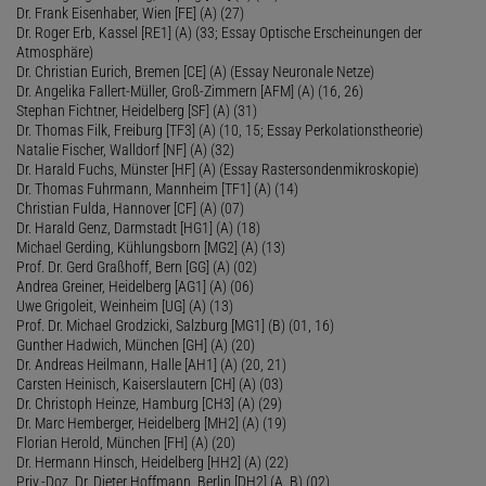
Dr. Frank Eisenhaber, Wien [FE] (A) (27)
Dr. Roger Erb, Kassel [RE1] (A) (33; Essay Optische Erscheinungen der
Atmosphäre)
Dr. Christian Eurich, Bremen [CE] (A) (Essay Neuronale Netze)
Dr. Angelika Fallert-Müller, Groß-Zimmern [AFM] (A) (16, 26)
Stephan Fichtner, Heidelberg [SF] (A) (31)
Dr. Thomas Filk, Freiburg [TF3] (A) (10, 15; Essay Perkolationstheorie)
Natalie Fischer, Walldorf [NF] (A) (32)
Dr. Harald Fuchs, Münster [HF] (A) (Essay Rastersondenmikroskopie)
Dr. Thomas Fuhrmann, Mannheim [TF1] (A) (14)
Christian Fulda, Hannover [CF] (A) (07)
Dr. Harald Genz, Darmstadt [HG1] (A) (18)
Michael Gerding, Kühlungsborn [MG2] (A) (13)
Prof. Dr. Gerd Graßhoff, Bern [GG] (A) (02)
Andrea Greiner, Heidelberg [AG1] (A) (06)
Uwe Grigoleit, Weinheim [UG] (A) (13)
Prof. Dr. Michael Grodzicki, Salzburg [MG1] (B) (01, 16)
Gunther Hadwich, München [GH] (A) (20)
Dr. Andreas Heilmann, Halle [AH1] (A) (20, 21)
Carsten Heinisch, Kaiserslautern [CH] (A) (03)
Dr. Christoph Heinze, Hamburg [CH3] (A) (29)
Dr. Marc Hemberger, Heidelberg [MH2] (A) (19)
Florian Herold, München [FH] (A) (20)
Dr. Hermann Hinsch, Heidelberg [HH2] (A) (22)
Priv.-Doz. Dr. Dieter Hoffmann, Berlin [DH2] (A, B) (02)