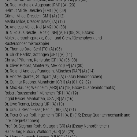
Dr. Rudi Michalak, Augsburg [RM1] (A) (23)
Helmut Milde, Dresden [HM1] (A) (09)
Günter Milde, Dresden [GM1] (A) (12)
Marita Milde, Dresden [MM2] (A) (12)
Dr. Andreas Müller, Kiel [AM2] (A) (33)
Dr. Nikolaus Nestle, Leipzig [NN] (A, B) (05, 20; Essays
Molekularstrahlepitaxie, Ober- und Grenzflächenphysik und
Rastersondenmikroskopie)
Dr. Thomas Otto, Genf [TO] (A) (06)
Dr. Ulrich Parlitz, Göttingen [UP1] (A) (11)
Christof Pflumm, Karlsruhe [CP] (A) (06, 08)
Dr. Oliver Probst, Monterrey, Mexico [OP] (A) (30)
Dr. Roland Andreas Puntigam, München [RAP] (A) (14)
Dr. Andrea Quintel, Stuttgart [AQ] (A) (Essay Nanoröhrchen)
Dr. Gunnar Radons, Mannheim [GR1] (A) (01, 02, 32)
Dr. Max Rauner, Weinheim [MR3] (A) (15; Essay Quanteninformatik)
Robert Raussendorf, München [RR1] (A) (19)
Ingrid Reiser, Manhattan, USA [IR] (A) (16)
Dr. Uwe Renner, Leipzig [UR] (A) (10)
Dr. Ursula Resch-Esser, Berlin [URE] (A) (21)
Dr. Peter Oliver Roll, Ingelheim [OR1] (A, B) (15; Essay Quantenmechanik und
ihre Interpretationen)
Prof. Dr. Siegmar Roth, Stuttgart [SR] (A) (Essay Nanoröhrchen)
Hans-Jörg Rutsch, Walldorf [HJR] (A) (29)
Dr. Margit Sarstedt, Leuven, B [MS2] (A) (25)