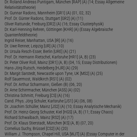
Dr. Roland Andreas Puntigam, München [RAP] (A) (14; Essay Allgemeine
Relativitätstheorie)
Dr. Gunnar Radons, Mannheim [GR1] (A) (01, 02, 32)
Prof. Dr. Günter Radons, Stuttgart [GR2] (A) (11)
Oliver Rattunde, Freiburg [OR2] (A) (16; Essay Clusterphysik)
Dr. Karl-Henning Rehren, Göttingen [KHR] (A) (Essay Algebraische
Quantenfeldtheorie)
Ingrid Reiser, Manhattan, USA [IR] (A) (16)
Dr. Uwe Renner, Leipzig [UR] (A) (10)
Dr. Ursula Resch-Esser, Berlin [URE] (A) (21)
Prof. Dr. Hermann Rietschel, Karlsruhe [HR1] (A, B) (23)
Dr. Peter Oliver Roll, Mainz [OR1] (A, B) (04, 15; Essay Distributionen)
Hans-Jörg Rutsch, Heidelberg [HJR] (A) (29)
Dr. Margit Sarstedt, Newcastle upon Tyne, UK [MS2] (A) (25)
Rolf Sauermost, Waldkirch [RS1] (A) (02)
Prof. Dr. Arthur Scharmann, Gießen (B) (06, 20)
Dr. Arne Schirrmacher, München [AS5] (A) (02)
Christina Schmitt, Freiburg [CS] (A) (16)
Cand. Phys. Jörg Schuler, Karlsruhe [JS1] (A) (06, 08)
Dr. Joachim Schüller, Mainz [JS2] (A) (10; Essay Analytische Mechanik)
Prof. Dr. Heinz-Georg Schuster, Kiel [HGS] (A, B) (11; Essay Chaos)
Richard Schwalbach, Mainz [RS2] (A) (17)
Prof. Dr. Klaus Stierstadt, München [KS] (A, B) (07, 20)
Cornelius Suchy, Brüssel [CS2] (A) (20)
William J. Thompson, Chapel Hill, USA [WJT] (A) (Essay Computer in der