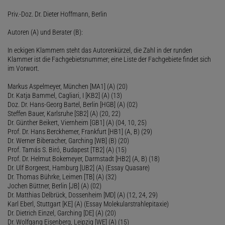
Priv.-Doz. Dr. Dieter Hoffmann, Berlin
Autoren (A) und Berater (B):
In eckigen Klammern steht das Autorenkürzel, die Zahl in der runden
Klammer ist die Fachgebietsnummer; eine Liste der Fachgebiete findet sich
im Vorwort.
Markus Aspelmeyer, München [MA1] (A) (20)
Dr. Katja Bammel, Cagliari, I [KB2] (A) (13)
Doz. Dr. Hans-Georg Bartel, Berlin [HGB] (A) (02)
Steffen Bauer, Karlsruhe [SB2] (A) (20, 22)
Dr. Günther Beikert, Viernheim [GB1] (A) (04, 10, 25)
Prof. Dr. Hans Berckhemer, Frankfurt [HB1] (A, B) (29)
Dr. Werner Biberacher, Garching [WB] (B) (20)
Prof. Tamás S. Biró, Budapest [TB2] (A) (15)
Prof. Dr. Helmut Bokemeyer, Darmstadt [HB2] (A, B) (18)
Dr. Ulf Borgeest, Hamburg [UB2] (A) (Essay Quasare)
Dr. Thomas Bührke, Leimen [TB] (A) (32)
Jochen Büttner, Berlin [JB] (A) (02)
Dr. Matthias Delbrück, Dossenheim [MD] (A) (12, 24, 29)
Karl Eberl, Stuttgart [KE] (A) (Essay Molekularstrahlepitaxie)
Dr. Dietrich Einzel, Garching [DE] (A) (20)
Dr. Wolfgang Eisenberg, Leipzig [WE] (A) (15)