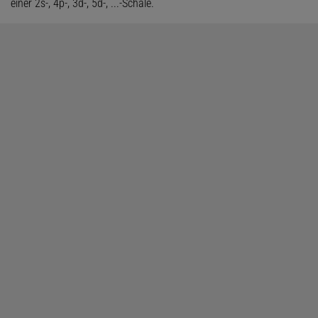
einer 2s-, 4p-, 3d-, 5d-, ...-Schale.