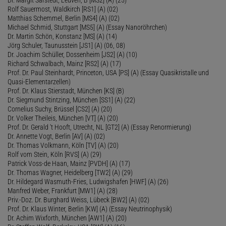
Rolf Sauermost, Waldkirch [RS1] (A) (02)
Matthias Schemmel, Berlin [MS4] (A) (02)
Michael Schmid, Stuttgart [MS5] (A) (Essay Nanoröhrchen)
Dr. Martin Schön, Konstanz [MS] (A) (14)
Jörg Schuler, Taunusstein [JS1] (A) (06, 08)
Dr. Joachim Schüller, Dossenheim [JS2] (A) (10)
Richard Schwalbach, Mainz [RS2] (A) (17)
Prof. Dr. Paul Steinhardt, Princeton, USA [PS] (A) (Essay Quasikristalle und
Quasi-Elementarzellen)
Prof. Dr. Klaus Stierstadt, München [KS] (B)
Dr. Siegmund Stintzing, München [SS1] (A) (22)
Cornelius Suchy, Brüssel [CS2] (A) (20)
Dr. Volker Theileis, München [VT] (A) (20)
Prof. Dr. Gerald 't Hooft, Utrecht, NL [GT2] (A) (Essay Renormierung)
Dr. Annette Vogt, Berlin [AV] (A) (02)
Dr. Thomas Volkmann, Köln [TV] (A) (20)
Rolf vom Stein, Köln [RVS] (A) (29)
Patrick Voss-de Haan, Mainz [PVDH] (A) (17)
Dr. Thomas Wagner, Heidelberg [TW2] (A) (29)
Dr. Hildegard Wasmuth-Fries, Ludwigshafen [HWF] (A) (26)
Manfred Weber, Frankfurt [MW1] (A) (28)
Priv.-Doz. Dr. Burghard Weiss, Lübeck [BW2] (A) (02)
Prof. Dr. Klaus Winter, Berlin [KW] (A) (Essay Neutrinophysik)
Dr. Achim Wixforth, München [AW1] (A) (20)