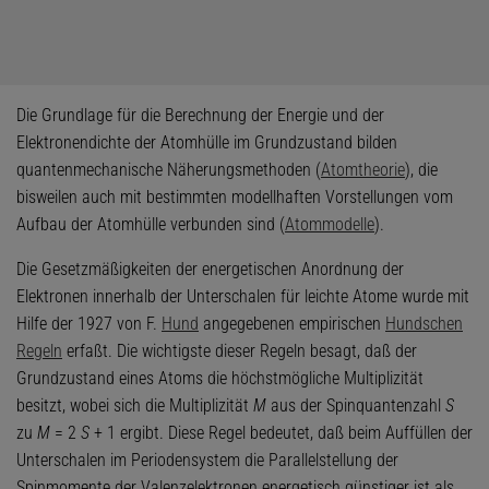
Die Grundlage für die Berechnung der Energie und der
Elektronendichte der Atomhülle im Grundzustand bilden
quantenmechanische Näherungsmethoden (
Atomtheorie
), die
bisweilen auch mit bestimmten modellhaften Vorstellungen vom
Aufbau der Atomhülle verbunden sind (
Atommodelle
).
Die Gesetzmäßigkeiten der energetischen Anordnung der
Elektronen innerhalb der Unterschalen für leichte Atome wurde mit
Hilfe der 1927 von F.
Hund
angegebenen empirischen
Hundschen
Regeln
erfaßt. Die wichtigste dieser Regeln besagt, daß der
Grundzustand eines Atoms die höchstmögliche Multiplizität
besitzt, wobei sich die Multiplizität
M
aus der Spinquantenzahl
S
zu
M
= 2
S
+ 1 ergibt. Diese Regel bedeutet, daß beim Auffüllen der
Unterschalen im Periodensystem die Parallelstellung der
Spinmomente der Valenzelektronen energetisch günstiger ist als