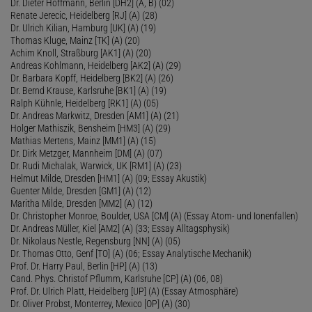
Dr. Dieter Hoffmann, Berlin [DH2] (A, B) (02)
Renate Jerecic, Heidelberg [RJ] (A) (28)
Dr. Ulrich Kilian, Hamburg [UK] (A) (19)
Thomas Kluge, Mainz [TK] (A) (20)
Achim Knoll, Straßburg [AK1] (A) (20)
Andreas Kohlmann, Heidelberg [AK2] (A) (29)
Dr. Barbara Kopff, Heidelberg [BK2] (A) (26)
Dr. Bernd Krause, Karlsruhe [BK1] (A) (19)
Ralph Kühnle, Heidelberg [RK1] (A) (05)
Dr. Andreas Markwitz, Dresden [AM1] (A) (21)
Holger Mathiszik, Bensheim [HM3] (A) (29)
Mathias Mertens, Mainz [MM1] (A) (15)
Dr. Dirk Metzger, Mannheim [DM] (A) (07)
Dr. Rudi Michalak, Warwick, UK [RM1] (A) (23)
Helmut Milde, Dresden [HM1] (A) (09; Essay Akustik)
Guenter Milde, Dresden [GM1] (A) (12)
Maritha Milde, Dresden [MM2] (A) (12)
Dr. Christopher Monroe, Boulder, USA [CM] (A) (Essay Atom- und Ionenfallen)
Dr. Andreas Müller, Kiel [AM2] (A) (33; Essay Alltagsphysik)
Dr. Nikolaus Nestle, Regensburg [NN] (A) (05)
Dr. Thomas Otto, Genf [TO] (A) (06; Essay Analytische Mechanik)
Prof. Dr. Harry Paul, Berlin [HP] (A) (13)
Cand. Phys. Christof Pflumm, Karlsruhe [CP] (A) (06, 08)
Prof. Dr. Ulrich Platt, Heidelberg [UP] (A) (Essay Atmosphäre)
Dr. Oliver Probst, Monterrey, Mexico [OP] (A) (30)