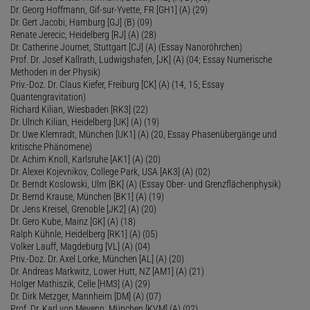
Dr. Georg Hoffmann, Gif-sur-Yvette, FR [GH1] (A) (29)
Dr. Gert Jacobi, Hamburg [GJ] (B) (09)
Renate Jerecic, Heidelberg [RJ] (A) (28)
Dr. Catherine Journet, Stuttgart [CJ] (A) (Essay Nanoröhrchen)
Prof. Dr. Josef Kallrath, Ludwigshafen, [JK] (A) (04; Essay Numerische
Methoden in der Physik)
Priv.-Doz. Dr. Claus Kiefer, Freiburg [CK] (A) (14, 15; Essay
Quantengravitation)
Richard Kilian, Wiesbaden [RK3] (22)
Dr. Ulrich Kilian, Heidelberg [UK] (A) (19)
Dr. Uwe Klemradt, München [UK1] (A) (20, Essay Phasenübergänge und
kritische Phänomene)
Dr. Achim Knoll, Karlsruhe [AK1] (A) (20)
Dr. Alexei Kojevnikov, College Park, USA [AK3] (A) (02)
Dr. Berndt Koslowski, Ulm [BK] (A) (Essay Ober- und Grenzflächenphysik)
Dr. Bernd Krause, München [BK1] (A) (19)
Dr. Jens Kreisel, Grenoble [JK2] (A) (20)
Dr. Gero Kube, Mainz [GK] (A) (18)
Ralph Kühnle, Heidelberg [RK1] (A) (05)
Volker Lauff, Magdeburg [VL] (A) (04)
Priv.-Doz. Dr. Axel Lorke, München [AL] (A) (20)
Dr. Andreas Markwitz, Lower Hutt, NZ [AM1] (A) (21)
Holger Mathiszik, Celle [HM3] (A) (29)
Dr. Dirk Metzger, Mannheim [DM] (A) (07)
Prof. Dr. Karl von Meyenn, München [KVM] (A) (02)