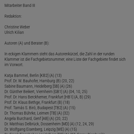
Mitarbeiter Band III
Redaktion:
Christine Weber
Ulrich Kilian
Autoren (A) und Berater (B):
In eckigen Klammern steht das Autorenkürzel, die Zahl in der runden
Klammer ist die Fachgebietsnummer; eine Liste der Fachgebiete findet sich
im Vorwort.
Katja Bammel, Berlin [KB2] (A) (13)
Prof. Dr. W. Bauhofer, Hamburg (B) (20, 22)
Sabine Baumann, Heidelberg [SB] (A) (26)
Dr. Günther Beikert, Viernheim [GB1] (A) (04, 10, 25)
Prof. Dr. Hans Berckhemer, Frankfurt [HB1] (A, B) (29)
Prof. Dr. Klaus Bethge, Frankfurt (B) (18)
Prof. Tamás S. Biró, Budapest [TB2] (A) (15)
Dr. Thomas Bührke, Leimen [TB] (A) (32)
Angela Burchard, Genf [AB] (A) (20, 22)
Dr. Matthias Delbrück, Dossenheim [MD] (A) (12, 24, 29)
Dr. Wolfgang Eisenberg, Leipzig [WE] (A) (15)