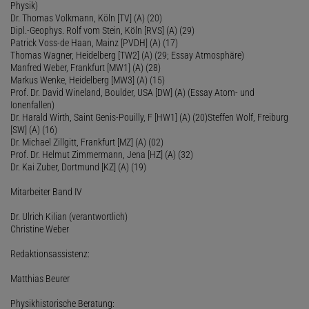
Physik)
Dr. Thomas Volkmann, Köln [TV] (A) (20)
Dipl.-Geophys. Rolf vom Stein, Köln [RVS] (A) (29)
Patrick Voss-de Haan, Mainz [PVDH] (A) (17)
Thomas Wagner, Heidelberg [TW2] (A) (29; Essay Atmosphäre)
Manfred Weber, Frankfurt [MW1] (A) (28)
Markus Wenke, Heidelberg [MW3] (A) (15)
Prof. Dr. David Wineland, Boulder, USA [DW] (A) (Essay Atom- und
Ionenfallen)
Dr. Harald Wirth, Saint Genis-Pouilly, F [HW1] (A) (20)Steffen Wolf, Freiburg
[SW] (A) (16)
Dr. Michael Zillgitt, Frankfurt [MZ] (A) (02)
Prof. Dr. Helmut Zimmermann, Jena [HZ] (A) (32)
Dr. Kai Zuber, Dortmund [KZ] (A) (19)
Mitarbeiter Band IV
Dr. Ulrich Kilian (verantwortlich)
Christine Weber
Redaktionsassistenz:
Matthias Beurer
Physikhistorische Beratung: