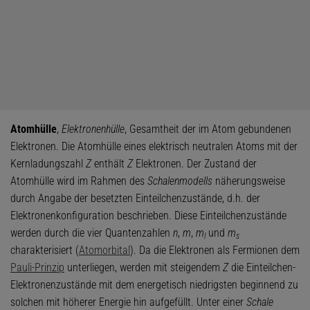
Atomhülle
,
Elektronenhülle
, Gesamtheit der im Atom gebundenen
Elektronen. Die Atomhülle eines elektrisch neutralen Atoms mit der
Kernladungszahl
Z
enthält
Z
Elektronen. Der Zustand der
Atomhülle wird im Rahmen des
Schalenmodells
näherungsweise
durch Angabe der besetzten Einteilchenzustände, d.h. der
Elektronenkonfiguration beschrieben. Diese Einteilchenzustände
werden durch die vier Quantenzahlen
n
,
m
,
m
und
m
l
s
charakterisiert (
Atomorbital
). Da die Elektronen als Fermionen dem
Pauli-Prinzip
unterliegen, werden mit steigendem
Z
die Einteilchen-
Elektronenzustände mit dem energetisch niedrigsten beginnend zu
solchen mit höherer Energie hin aufgefüllt. Unter einer
Schale