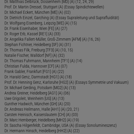
Dr. Matthias Delbrück, Dossenheim [MD] (A) (12, 24, 29)
Prof. Dr. Martin Dressel, Stuttgart (A) (Essay Spindichtewellen)
Dr. Michael Eckert, München [ME] (A) (02)
Dr. Dietrich Einzel, Garching (A) (Essay Supraleitung und Suprafluidität)
Dr. Wolfgang Eisenberg, Leipzig [WE] (A) (15)
Dr. Frank Eisenhaber, Wien [FE] (A) (27)
Dr. Roger Erb, Kassel [RE1] (A) (33)
Dr. Angelika Fallert-Müller, Groß-Zimmern [AFM] (A) (16, 26)
Stephan Fichtner, Heidelberg [SF] (A) (31)
Dr. Thomas Filk, Freiburg [TF3] (A) (10, 15)
Natalie Fischer, Walldorf [NF] (A) (32)
Dr. Thomas Fuhrmann, Mannheim [TF1] (A) (14)
Christian Fulda, Hannover [CF] (A) (07)
Frank Gabler, Frankfurt [FG1] (A) (22)
Dr. Harald Genz, Darmstadt [HG1] (A) (18)
Prof. Dr. Henning Genz, Karlsruhe [HG2] (A) (Essays Symmetrie und Vakuum)
Dr. Michael Gerding, Potsdam [MG2] (A) (13)
Andrea Greiner, Heidelberg [AG1] (A) (06)
Uwe Grigoleit, Weinheim [UG] (A) (13)
Gunther Hadwich, München [GH] (A) (20)
Dr. Andreas Heilmann, Halle [AH1] (A) (20, 21)
Carsten Heinisch, Kaiserslautern [CH] (A) (03)
Dr. Marc Hemberger, Heidelberg [MH2] (A) (19)
Dr. Sascha Hilgenfeldt, Cambridge, USA (A) (Essay Sonolumineszenz)
Dr. Hermann Hinsch, Heidelberg [HH2] (A) (22)