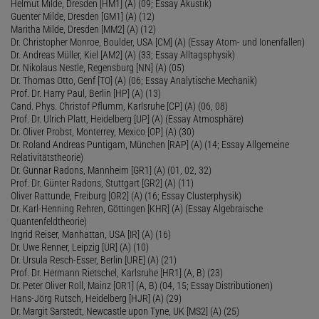
Helmut Milde, Dresden [HM1] (A) (09; Essay Akustik)
Guenter Milde, Dresden [GM1] (A) (12)
Maritha Milde, Dresden [MM2] (A) (12)
Dr. Christopher Monroe, Boulder, USA [CM] (A) (Essay Atom- und Ionenfallen)
Dr. Andreas Müller, Kiel [AM2] (A) (33; Essay Alltagsphysik)
Dr. Nikolaus Nestle, Regensburg [NN] (A) (05)
Dr. Thomas Otto, Genf [TO] (A) (06; Essay Analytische Mechanik)
Prof. Dr. Harry Paul, Berlin [HP] (A) (13)
Cand. Phys. Christof Pflumm, Karlsruhe [CP] (A) (06, 08)
Prof. Dr. Ulrich Platt, Heidelberg [UP] (A) (Essay Atmosphäre)
Dr. Oliver Probst, Monterrey, Mexico [OP] (A) (30)
Dr. Roland Andreas Puntigam, München [RAP] (A) (14; Essay Allgemeine
Relativitätstheorie)
Dr. Gunnar Radons, Mannheim [GR1] (A) (01, 02, 32)
Prof. Dr. Günter Radons, Stuttgart [GR2] (A) (11)
Oliver Rattunde, Freiburg [OR2] (A) (16; Essay Clusterphysik)
Dr. Karl-Henning Rehren, Göttingen [KHR] (A) (Essay Algebraische
Quantenfeldtheorie)
Ingrid Reiser, Manhattan, USA [IR] (A) (16)
Dr. Uwe Renner, Leipzig [UR] (A) (10)
Dr. Ursula Resch-Esser, Berlin [URE] (A) (21)
Prof. Dr. Hermann Rietschel, Karlsruhe [HR1] (A, B) (23)
Dr. Peter Oliver Roll, Mainz [OR1] (A, B) (04, 15; Essay Distributionen)
Hans-Jörg Rutsch, Heidelberg [HJR] (A) (29)
Dr. Margit Sarstedt, Newcastle upon Tyne, UK [MS2] (A) (25)