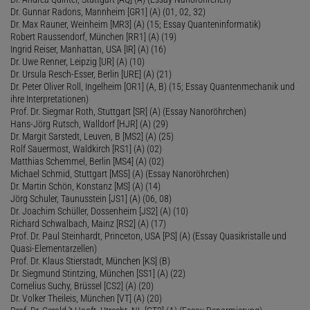
Dr. Gunnar Radons, Mannheim [GR1] (A) (01, 02, 32)
Dr. Max Rauner, Weinheim [MR3] (A) (15; Essay Quanteninformatik)
Robert Raussendorf, München [RR1] (A) (19)
Ingrid Reiser, Manhattan, USA [IR] (A) (16)
Dr. Uwe Renner, Leipzig [UR] (A) (10)
Dr. Ursula Resch-Esser, Berlin [URE] (A) (21)
Dr. Peter Oliver Roll, Ingelheim [OR1] (A, B) (15; Essay Quantenmechanik und
ihre Interpretationen)
Prof. Dr. Siegmar Roth, Stuttgart [SR] (A) (Essay Nanoröhrchen)
Hans-Jörg Rutsch, Walldorf [HJR] (A) (29)
Dr. Margit Sarstedt, Leuven, B [MS2] (A) (25)
Rolf Sauermost, Waldkirch [RS1] (A) (02)
Matthias Schemmel, Berlin [MS4] (A) (02)
Michael Schmid, Stuttgart [MS5] (A) (Essay Nanoröhrchen)
Dr. Martin Schön, Konstanz [MS] (A) (14)
Jörg Schuler, Taunusstein [JS1] (A) (06, 08)
Dr. Joachim Schüller, Dossenheim [JS2] (A) (10)
Richard Schwalbach, Mainz [RS2] (A) (17)
Prof. Dr. Paul Steinhardt, Princeton, USA [PS] (A) (Essay Quasikristalle und
Quasi-Elementarzellen)
Prof. Dr. Klaus Stierstadt, München [KS] (B)
Dr. Siegmund Stintzing, München [SS1] (A) (22)
Cornelius Suchy, Brüssel [CS2] (A) (20)
Dr. Volker Theileis, München [VT] (A) (20)