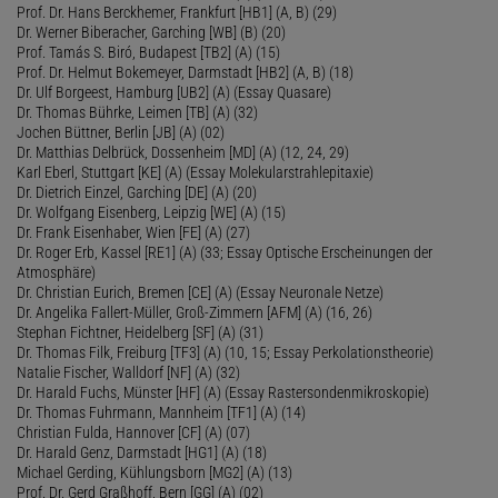
Prof. Dr. Hans Berckhemer, Frankfurt [HB1] (A, B) (29)
Dr. Werner Biberacher, Garching [WB] (B) (20)
Prof. Tamás S. Biró, Budapest [TB2] (A) (15)
Prof. Dr. Helmut Bokemeyer, Darmstadt [HB2] (A, B) (18)
Dr. Ulf Borgeest, Hamburg [UB2] (A) (Essay Quasare)
Dr. Thomas Bührke, Leimen [TB] (A) (32)
Jochen Büttner, Berlin [JB] (A) (02)
Dr. Matthias Delbrück, Dossenheim [MD] (A) (12, 24, 29)
Karl Eberl, Stuttgart [KE] (A) (Essay Molekularstrahlepitaxie)
Dr. Dietrich Einzel, Garching [DE] (A) (20)
Dr. Wolfgang Eisenberg, Leipzig [WE] (A) (15)
Dr. Frank Eisenhaber, Wien [FE] (A) (27)
Dr. Roger Erb, Kassel [RE1] (A) (33; Essay Optische Erscheinungen der
Atmosphäre)
Dr. Christian Eurich, Bremen [CE] (A) (Essay Neuronale Netze)
Dr. Angelika Fallert-Müller, Groß-Zimmern [AFM] (A) (16, 26)
Stephan Fichtner, Heidelberg [SF] (A) (31)
Dr. Thomas Filk, Freiburg [TF3] (A) (10, 15; Essay Perkolationstheorie)
Natalie Fischer, Walldorf [NF] (A) (32)
Dr. Harald Fuchs, Münster [HF] (A) (Essay Rastersondenmikroskopie)
Dr. Thomas Fuhrmann, Mannheim [TF1] (A) (14)
Christian Fulda, Hannover [CF] (A) (07)
Dr. Harald Genz, Darmstadt [HG1] (A) (18)
Michael Gerding, Kühlungsborn [MG2] (A) (13)
Prof. Dr. Gerd Graßhoff, Bern [GG] (A) (02)