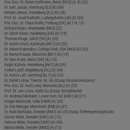
Priv.-Doz. Dr. Dieter Hoffmann, Berlin [DH2] (A, B) (02)
Dr. Gert Jacobi, Hamburg [GJ] (B) (09)
Renate Jerecic, Heidelberg [RJ] (A) (28)
Prof. Dr. Josef Kallrath, Ludwigshafen [JK] (A) (04)
Priv.-Doz. Dr. Claus Kiefer, Freiburg [CK] (A) (14, 15)
Richard Kilian, Wiesbaden [RK3] (22)
Dr. Ulrich Kilian, Heidelberg [UK] (A) (19)
Thomas Kluge, Jülich [TK] (A) (20)
Dr. Achim Knoll, Karlsruhe [AK1] (A) (20)
Dr. Alexei Kojevnikov, College Park, USA [AK3] (A) (02)
Dr. Bernd Krause, München [BK1] (A) (19)
Dr. Gero Kube, Mainz [GK] (A) (18)
Ralph Kühnle, Heidelberg [RK1] (A) (05)
Volker Lauff, Magdeburg [VL] (A) (04)
Dr. Anton Lerf, Garching [AL1] (A) (23)
Dr. Detlef Lohse, Twente, NL (A) (Essay Sonolumineszenz)
Priv.-Doz. Dr. Axel Lorke, München [AL] (A) (20)
Prof. Dr. Jan Louis, Halle (A) (Essay Stringtheorie)
Dr. Andreas Markwitz, Lower Hutt, NZ [AM1] (A) (21)
Holger Mathiszik, Celle [HM3] (A) (29)
Dr. Dirk Metzger, Mannheim [DM] (A) (07)
Dr. Rudi Michalak, Dresden [RM1] (A) (23; Essay Tieftemperaturphysik)
Günter Milde, Dresden [GM1] (A) (12)
Helmut Milde, Dresden [HM1] (A) (09)
Marita Milde, Dresden [MM2] (A) (12)