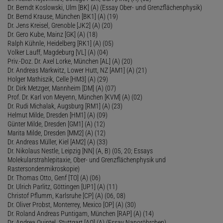
Dr. Berndt Koslowski, Ulm [BK] (A) (Essay Ober- und Grenzflächenphysik)
Dr. Bernd Krause, München [BK1] (A) (19)
Dr. Jens Kreisel, Grenoble [JK2] (A) (20)
Dr. Gero Kube, Mainz [GK] (A) (18)
Ralph Kühnle, Heidelberg [RK1] (A) (05)
Volker Lauff, Magdeburg [VL] (A) (04)
Priv.-Doz. Dr. Axel Lorke, München [AL] (A) (20)
Dr. Andreas Markwitz, Lower Hutt, NZ [AM1] (A) (21)
Holger Mathiszik, Celle [HM3] (A) (29)
Dr. Dirk Metzger, Mannheim [DM] (A) (07)
Prof. Dr. Karl von Meyenn, München [KVM] (A) (02)
Dr. Rudi Michalak, Augsburg [RM1] (A) (23)
Helmut Milde, Dresden [HM1] (A) (09)
Günter Milde, Dresden [GM1] (A) (12)
Marita Milde, Dresden [MM2] (A) (12)
Dr. Andreas Müller, Kiel [AM2] (A) (33)
Dr. Nikolaus Nestle, Leipzig [NN] (A, B) (05, 20; Essays
Molekularstrahlepitaxie, Ober- und Grenzflächenphysik und
Rastersondenmikroskopie)
Dr. Thomas Otto, Genf [TO] (A) (06)
Dr. Ulrich Parlitz, Göttingen [UP1] (A) (11)
Christof Pflumm, Karlsruhe [CP] (A) (06, 08)
Dr. Oliver Probst, Monterrey, Mexico [OP] (A) (30)
Dr. Roland Andreas Puntigam, München [RAP] (A) (14)
Dr. Andrea Quintel, Stuttgart [AQ] (A) (Essay Nanoröhrchen)