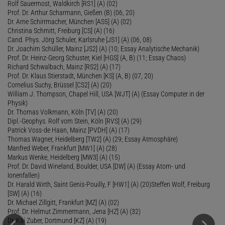
Rolf Sauermost, Waldkirch [RS1] (A) (02)
Prof. Dr. Arthur Scharmann, Gießen (B) (06, 20)
Dr. Arne Schirrmacher, München [AS5] (A) (02)
Christina Schmitt, Freiburg [CS] (A) (16)
Cand. Phys. Jörg Schuler, Karlsruhe [JS1] (A) (06, 08)
Dr. Joachim Schüller, Mainz [JS2] (A) (10; Essay Analytische Mechanik)
Prof. Dr. Heinz-Georg Schuster, Kiel [HGS] (A, B) (11; Essay Chaos)
Richard Schwalbach, Mainz [RS2] (A) (17)
Prof. Dr. Klaus Stierstadt, München [KS] (A, B) (07, 20)
Cornelius Suchy, Brüssel [CS2] (A) (20)
William J. Thompson, Chapel Hill, USA [WJT] (A) (Essay Computer in der
Physik)
Dr. Thomas Volkmann, Köln [TV] (A) (20)
Dipl.-Geophys. Rolf vom Stein, Köln [RVS] (A) (29)
Patrick Voss-de Haan, Mainz [PVDH] (A) (17)
Thomas Wagner, Heidelberg [TW2] (A) (29; Essay Atmosphäre)
Manfred Weber, Frankfurt [MW1] (A) (28)
Markus Wenke, Heidelberg [MW3] (A) (15)
Prof. Dr. David Wineland, Boulder, USA [DW] (A) (Essay Atom- und
Ionenfallen)
Dr. Harald Wirth, Saint Genis-Pouilly, F [HW1] (A) (20)Steffen Wolf, Freiburg
[SW] (A) (16)
Dr. Michael Zillgitt, Frankfurt [MZ] (A) (02)
Prof. Dr. Helmut Zimmermann, Jena [HZ] (A) (32)
Dr. Kai Zuber, Dortmund [KZ] (A) (19)