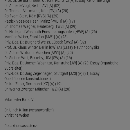
Prof. Dr. Gerald 't Hooft, Utrecht, NL [GT2] (A) (Essay Renormierung)
Dr. Annette Vogt, Berlin [AV] (A) (02)
Dr. Thomas Volkmann, Köln [TV] (A) (20)
Rolf vom Stein, Köln [RVS] (A) (29)
Patrick Voss-de Haan, Mainz [PVDH] (A) (17)
Dr. Thomas Wagner, Heidelberg [TW2] (A) (29)
Dr. Hildegard Wasmuth-Fries, Ludwigshafen [HWF] (A) (26)
Manfred Weber, Frankfurt [MW1] (A) (28)
Priv.-Doz. Dr. Burghard Weiss, Lübeck [BW2] (A) (02)
Prof. Dr. Klaus Winter, Berlin [KW] (A) (Essay Neutrinophysik)
Dr. Achim Wixforth, München [AW1] (A) (20)
Dr. Steffen Wolf, Berkeley, USA [SW] (A) (16)
Priv.-Doz. Dr. Jochen Wosnitza, Karlsruhe [JW] (A) (23; Essay Organische
Supraleiter)
Priv.-Doz. Dr. Jörg Zegenhagen, Stuttgart [JZ3] (A) (21; Essay
Oberflächenrekonstruktionen)
Dr. Kai Zuber, Dortmund [KZ] (A) (19)
Dr. Werner Zwerger, München [WZ] (A) (20)
Mitarbeiter Band V
Dr. Ulrich Kilian (verantwortlich)
Christine Weber
Redaktionsassistenz: