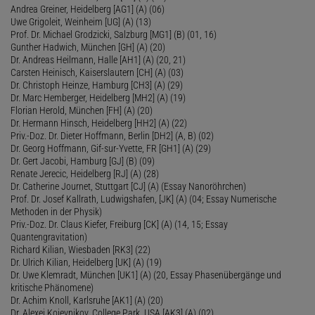
Andrea Greiner, Heidelberg [AG1] (A) (06)
Uwe Grigoleit, Weinheim [UG] (A) (13)
Prof. Dr. Michael Grodzicki, Salzburg [MG1] (B) (01, 16)
Gunther Hadwich, München [GH] (A) (20)
Dr. Andreas Heilmann, Halle [AH1] (A) (20, 21)
Carsten Heinisch, Kaiserslautern [CH] (A) (03)
Dr. Christoph Heinze, Hamburg [CH3] (A) (29)
Dr. Marc Hemberger, Heidelberg [MH2] (A) (19)
Florian Herold, München [FH] (A) (20)
Dr. Hermann Hinsch, Heidelberg [HH2] (A) (22)
Priv.-Doz. Dr. Dieter Hoffmann, Berlin [DH2] (A, B) (02)
Dr. Georg Hoffmann, Gif-sur-Yvette, FR [GH1] (A) (29)
Dr. Gert Jacobi, Hamburg [GJ] (B) (09)
Renate Jerecic, Heidelberg [RJ] (A) (28)
Dr. Catherine Journet, Stuttgart [CJ] (A) (Essay Nanoröhrchen)
Prof. Dr. Josef Kallrath, Ludwigshafen, [JK] (A) (04; Essay Numerische
Methoden in der Physik)
Priv.-Doz. Dr. Claus Kiefer, Freiburg [CK] (A) (14, 15; Essay
Quantengravitation)
Richard Kilian, Wiesbaden [RK3] (22)
Dr. Ulrich Kilian, Heidelberg [UK] (A) (19)
Dr. Uwe Klemradt, München [UK1] (A) (20, Essay Phasenübergänge und
kritische Phänomene)
Dr. Achim Knoll, Karlsruhe [AK1] (A) (20)
Dr. Alexei Kojevnikov, College Park, USA [AK3] (A) (02)