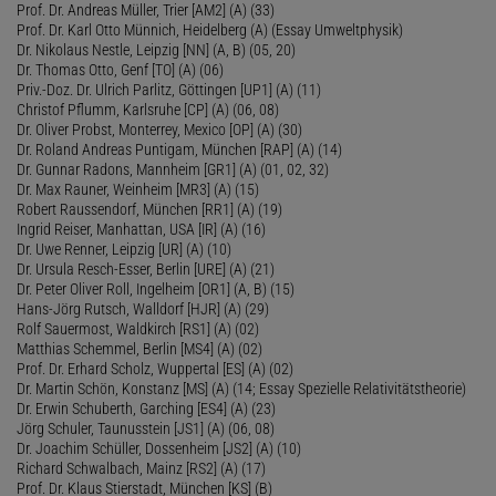
Prof. Dr. Andreas Müller, Trier [AM2] (A) (33)
Prof. Dr. Karl Otto Münnich, Heidelberg (A) (Essay Umweltphysik)
Dr. Nikolaus Nestle, Leipzig [NN] (A, B) (05, 20)
Dr. Thomas Otto, Genf [TO] (A) (06)
Priv.-Doz. Dr. Ulrich Parlitz, Göttingen [UP1] (A) (11)
Christof Pflumm, Karlsruhe [CP] (A) (06, 08)
Dr. Oliver Probst, Monterrey, Mexico [OP] (A) (30)
Dr. Roland Andreas Puntigam, München [RAP] (A) (14)
Dr. Gunnar Radons, Mannheim [GR1] (A) (01, 02, 32)
Dr. Max Rauner, Weinheim [MR3] (A) (15)
Robert Raussendorf, München [RR1] (A) (19)
Ingrid Reiser, Manhattan, USA [IR] (A) (16)
Dr. Uwe Renner, Leipzig [UR] (A) (10)
Dr. Ursula Resch-Esser, Berlin [URE] (A) (21)
Dr. Peter Oliver Roll, Ingelheim [OR1] (A, B) (15)
Hans-Jörg Rutsch, Walldorf [HJR] (A) (29)
Rolf Sauermost, Waldkirch [RS1] (A) (02)
Matthias Schemmel, Berlin [MS4] (A) (02)
Prof. Dr. Erhard Scholz, Wuppertal [ES] (A) (02)
Dr. Martin Schön, Konstanz [MS] (A) (14; Essay Spezielle Relativitätstheorie)
Dr. Erwin Schuberth, Garching [ES4] (A) (23)
Jörg Schuler, Taunusstein [JS1] (A) (06, 08)
Dr. Joachim Schüller, Dossenheim [JS2] (A) (10)
Richard Schwalbach, Mainz [RS2] (A) (17)
Prof. Dr. Klaus Stierstadt, München [KS] (B)