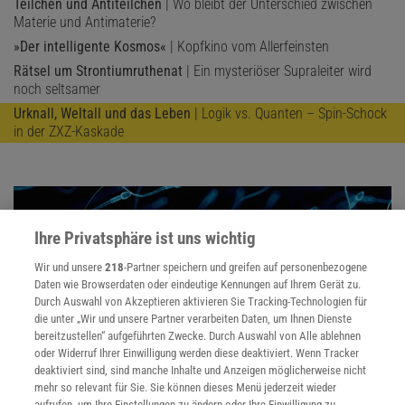
Teilchen und Antiteilchen
| Wo bleibt der Unterschied zwischen
Materie und Antimaterie?
»Der intelligente Kosmos«
| Kopfkino vom Allerfeinsten
Rätsel um Strontiumruthenat
| Ein mysteriöser Supraleiter wird
noch seltsamer
Urknall, Weltall und das Leben
| Logik vs. Quanten – Spin-Schock
in der ZXZ-Kaskade
Ihre Privatsphäre ist uns wichtig
Wir und unsere
218
-Partner speichern und greifen auf personenbezogene
Daten wie Browserdaten oder eindeutige Kennungen auf Ihrem Gerät zu.
Durch Auswahl von Akzeptieren aktivieren Sie Tracking-Technologien für
die unter „Wir und unsere Partner verarbeiten Daten, um Ihnen Dienste
bereitzustellen“ aufgeführten Zwecke. Durch Auswahl von Alle ablehnen
oder Widerruf Ihrer Einwilligung werden diese deaktiviert. Wenn Tracker
deaktiviert sind, sind manche Inhalte und Anzeigen möglicherweise nicht
mehr so relevant für Sie. Sie können dieses Menü jederzeit wieder
aufrufen, um Ihre Einstellungen zu ändern oder Ihre Einwilligung zu