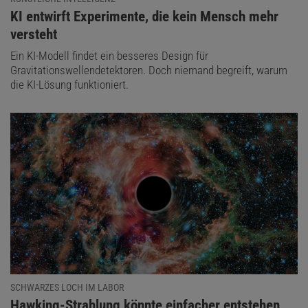
:
KI entwirft Experimente, die kein Mensch mehr
versteht
Ein KI-Modell findet ein besseres Design für
Gravitationswellendetektoren. Doch niemand begreift, warum
die KI-Lösung funktioniert.
SCHWARZES LOCH IM LABOR
:
Hawking-Strahlung könnte einfacher entstehen