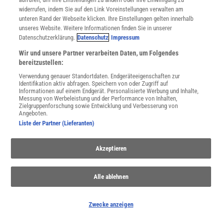
TAUFLIEGENSPERMA
widerrufen, indem Sie auf den Link Voreinstellungen verwalten am
:
Wieso verheddern sich lange Spermien nicht?
unteren Rand der Webseite klicken. Ihre Einstellungen gelten innerhalb
unseres Website. Weitere Informationen finden Sie in unserer
Spermien von Taufliegen sind etwa so groß wie die
Datenschutzerklärung.
Datenschutz
Impressum
ausgewachsenen Insekten selbst. Noch dazu sind Tausende
Wir und unsere Partner verarbeiten Daten, um Folgendes
davon sehr dicht gepackt. Weshalb verknoten sie sich dann
bereitzustellen:
nicht?
Verwendung genauer Standortdaten. Endgeräteeigenschaften zur
Identifikation aktiv abfragen. Speichern von oder Zugriff auf
Informationen auf einem Endgerät. Personalisierte Werbung und Inhalte,
Messung von Werbeleistung und der Performance von Inhalten,
Zielgruppenforschung sowie Entwicklung und Verbesserung von
Angeboten.
Liste der Partner (Lieferanten)
Akzeptieren
Alle ablehnen
Zwecke anzeigen
VERSCHRÄNKUNG