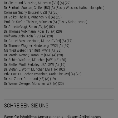
Dr. Siegmund Stintzing, München [SS1] (A) (22)
Dr. Berthold Suchan, Gießen [BS] (A) (Essay Wissenschaftsphilosophie)
Cornelius Suchy, Brüssel [CS2] (A) (20)
Dr. Volker Theileis, München [VT] (A) (20)
Prof. Dr. Stefan Theisen, München (A) (Essay Stringtheorie)
Dr. Annette Vogt, Berlin [AV] (A) (02)
Dr. Thomas Volkmann, Köln [TV] (A) (20)
Rolf vom Stein, Köln [RVS] (A) (29)
Dr. Patrick Voss-de Haan, Mainz [PVDH] (A) (17)
Dr. Thomas Wagner, Heidelberg [TW2] (A) (29)
Manfred Weber, Frankfurt [MW1] (A) (28)
Dr. Martin Werner, Hamburg [MW] (A) (29)
Dr. Achim Wixforth, München [AW1] (A) (20)
Dr. Steffen Wolf, Berkeley, USA [SW] (A) (16)
Dr. Stefan L. Wolff, München [SW1] (A) (02)
Priv.-Doz. Dr. Jochen Wosnitza, Karlsruhe [JW] (A) (23)
Dr. Kai Zuber, Dortmund [KZ] (A) (19)
Dr. Werner Zwerger, München [WZ] (A) (20)
SCHREIBEN SIE UNS!
Wenn Sie inhaltliche Anmerkungen zu diesem Artikel haben,