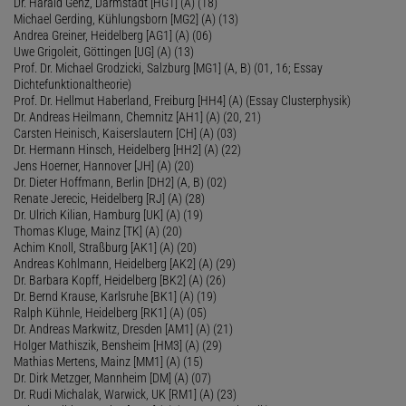
Dr. Harald Genz, Darmstadt [HG1] (A) (18)
Michael Gerding, Kühlungsborn [MG2] (A) (13)
Andrea Greiner, Heidelberg [AG1] (A) (06)
Uwe Grigoleit, Göttingen [UG] (A) (13)
Prof. Dr. Michael Grodzicki, Salzburg [MG1] (A, B) (01, 16; Essay
Dichtefunktionaltheorie)
Prof. Dr. Hellmut Haberland, Freiburg [HH4] (A) (Essay Clusterphysik)
Dr. Andreas Heilmann, Chemnitz [AH1] (A) (20, 21)
Carsten Heinisch, Kaiserslautern [CH] (A) (03)
Dr. Hermann Hinsch, Heidelberg [HH2] (A) (22)
Jens Hoerner, Hannover [JH] (A) (20)
Dr. Dieter Hoffmann, Berlin [DH2] (A, B) (02)
Renate Jerecic, Heidelberg [RJ] (A) (28)
Dr. Ulrich Kilian, Hamburg [UK] (A) (19)
Thomas Kluge, Mainz [TK] (A) (20)
Achim Knoll, Straßburg [AK1] (A) (20)
Andreas Kohlmann, Heidelberg [AK2] (A) (29)
Dr. Barbara Kopff, Heidelberg [BK2] (A) (26)
Dr. Bernd Krause, Karlsruhe [BK1] (A) (19)
Ralph Kühnle, Heidelberg [RK1] (A) (05)
Dr. Andreas Markwitz, Dresden [AM1] (A) (21)
Holger Mathiszik, Bensheim [HM3] (A) (29)
Mathias Mertens, Mainz [MM1] (A) (15)
Dr. Dirk Metzger, Mannheim [DM] (A) (07)
Dr. Rudi Michalak, Warwick, UK [RM1] (A) (23)