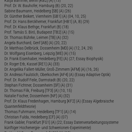
Katja Bammel, Berlin [KB2] (A) (13)
Prof. Dr. W. Bauhofer, Hamburg (B) (20, 22)
Sabine Baumann, Heidelberg [SB] (A) (26)
Dr. Günther Beikert, Viernheim [GB1] (A) (04, 10, 25)
Prof. Dr. Hans Berckhemer, Frankfurt [HB1] (A, B) (29)
Prof. Dr. Klaus Bethge, Frankfurt (B) (18)
Prof. Tamás S. Biró, Budapest [TB2] (A) (15)
Dr. Thomas Bührke, Leimen [TB] (A) (32)
Angela Burchard, Genf [AB] (A) (20, 22)
Dr. Matthias Delbrück, Dossenheim [MD] (A) (12, 24, 29)
Dr. Wolfgang Eisenberg, Leipzig [WE] (A) (15)
Dr. Frank Eisenhaber, Heidelberg [FE] (A) (27; Essay Biophysik)
Dr. Roger Erb, Kassel [RE1] (A) (33)
Dr. Angelika Fallert-Müller, Groß-Zimmern [AFM] (A) (16, 26)
Dr. Andreas Faulstich, Oberkochen [AF4] (A) (Essay Adaptive Optik)
Prof. Dr. Rudolf Feile, Darmstadt (B) (20, 22)
Stephan Fichtner, Dossenheim [SF] (A) (31)
Dr. Thomas Filk, Freiburg [TF3] (A) (10, 15)
Natalie Fischer, Dossenheim [NF] (A) (32)
Prof. Dr. Klaus Fredenhagen, Hamburg [KF2] (A) (Essay Algebraische
Quantenfeldtheorie)
Thomas Fuhrmann, Heidelberg [TF1] (A) (14)
Christian Fulda, Heidelberg [CF] (A) (07)
Frank Gabler, Frankfurt [FG1] (A) (22; Essay Datenverarbeitungssysteme
künftiger Hochenergie- und Schwerionen-Experimente)