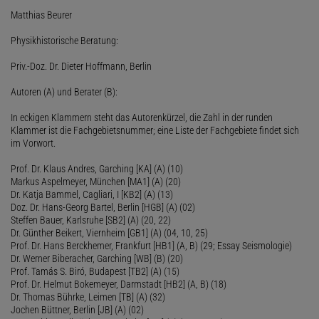
Matthias Beurer
Physikhistorische Beratung:
Priv.-Doz. Dr. Dieter Hoffmann, Berlin
Autoren (A) und Berater (B):
In eckigen Klammern steht das Autorenkürzel, die Zahl in der runden
Klammer ist die Fachgebietsnummer; eine Liste der Fachgebiete findet sich
im Vorwort.
Prof. Dr. Klaus Andres, Garching [KA] (A) (10)
Markus Aspelmeyer, München [MA1] (A) (20)
Dr. Katja Bammel, Cagliari, I [KB2] (A) (13)
Doz. Dr. Hans-Georg Bartel, Berlin [HGB] (A) (02)
Steffen Bauer, Karlsruhe [SB2] (A) (20, 22)
Dr. Günther Beikert, Viernheim [GB1] (A) (04, 10, 25)
Prof. Dr. Hans Berckhemer, Frankfurt [HB1] (A, B) (29; Essay Seismologie)
Dr. Werner Biberacher, Garching [WB] (B) (20)
Prof. Tamás S. Biró, Budapest [TB2] (A) (15)
Prof. Dr. Helmut Bokemeyer, Darmstadt [HB2] (A, B) (18)
Dr. Thomas Bührke, Leimen [TB] (A) (32)
Jochen Büttner, Berlin [JB] (A) (02)