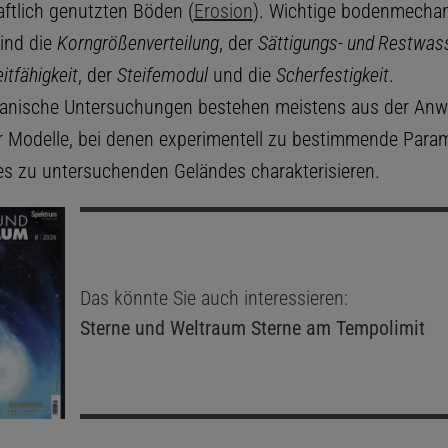
aftlich genutzten Böden (
Erosion
). Wichtige bodenmecha
ind die
Korngrößenverteilung
, der
Sättigungs- und Restwas
itfähigkeit
, der
Steifemodul
und die
Scherfestigkeit
.
nische Untersuchungen bestehen meistens aus der An
 Modelle, bei denen experimentell zu bestimmende Para
es zu untersuchenden Geländes charakterisieren.
Das könnte Sie auch interessieren:
Sterne und Weltraum
Sterne am Tempolimit