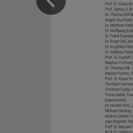
Prof. Dr. Klaus Be
Prof. Tamás S. Bi
Dr. Thomas Bührk
Angela Burchard, 
Dr. Matthias Delb
Dr. Wolfgang Eise
Dr. Frank Eisenha
Dr. Roger Erb, Kas
Dr. Angelika Fall
Dr. Andreas Fauls
Prof. Dr. Rudolf F
Stephan Fichtner,
Dr. Thomas Filk, F
Natalie Fischer, 
Prof. Dr. Klaus 
Thomas Fuhrmann,
Christian Fulda, 
Frank Gabler, Fr
Experimente)
Dr. Harald Genz, 
Michael Gerding,
Andrea Greiner, H
Uwe Grigoleit, Göt
Prof. Dr. Michael
Prof. Dr. Hellmut