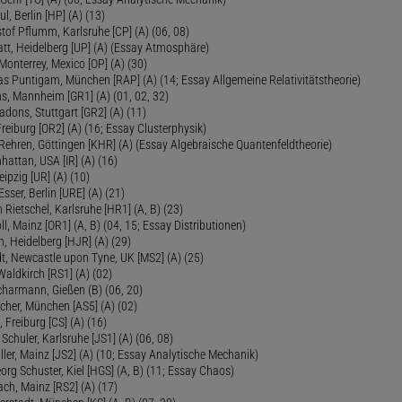
ul, Berlin [HP] (A) (13)
tof Pflumm, Karlsruhe [CP] (A) (06, 08)
Platt, Heidelberg [UP] (A) (Essay Atmosphäre)
 Monterrey, Mexico [OP] (A) (30)
as Puntigam, München [RAP] (A) (14; Essay Allgemeine Relativitätstheorie)
s, Mannheim [GR1] (A) (01, 02, 32)
Radons, Stuttgart [GR2] (A) (11)
Freiburg [OR2] (A) (16; Essay Clusterphysik)
Rehren, Göttingen [KHR] (A) (Essay Algebraische Quantenfeldtheorie)
hattan, USA [IR] (A) (16)
eipzig [UR] (A) (10)
sser, Berlin [URE] (A) (21)
 Rietschel, Karlsruhe [HR1] (A, B) (23)
oll, Mainz [OR1] (A, B) (04, 15; Essay Distributionen)
, Heidelberg [HJR] (A) (29)
dt, Newcastle upon Tyne, UK [MS2] (A) (25)
aldkirch [RS1] (A) (02)
Scharmann, Gießen (B) (06, 20)
cher, München [AS5] (A) (02)
 Freiburg [CS] (A) (16)
Schuler, Karlsruhe [JS1] (A) (06, 08)
ler, Mainz [JS2] (A) (10; Essay Analytische Mechanik)
eorg Schuster, Kiel [HGS] (A, B) (11; Essay Chaos)
ch, Mainz [RS2] (A) (17)