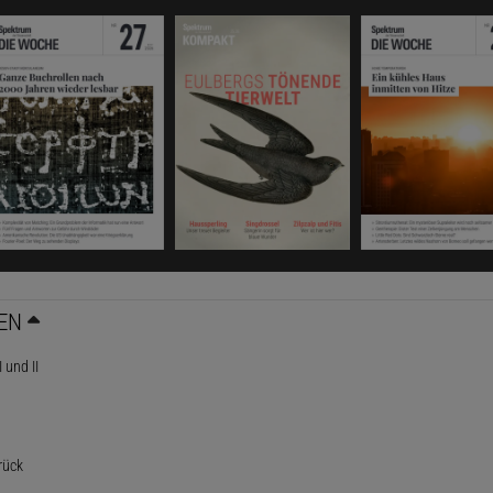
EN
 und II
rück