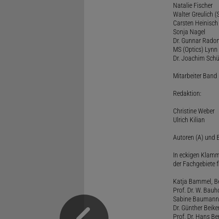
Natalie Fischer
Walter Greulich (S
Carsten Heinisch
Sonja Nagel
Dr. Gunnar Rado
MS (Optics) Lynn 
Dr. Joachim Schü
Mitarbeiter Band I
Redaktion:
Christine Weber
Ulrich Kilian
Autoren (A) und B
In eckigen Klamm
der Fachgebiete f
Katja Bammel, Ber
Prof. Dr. W. Bauh
Sabine Baumann, 
Dr. Günther Beiker
Prof. Dr. Hans Be