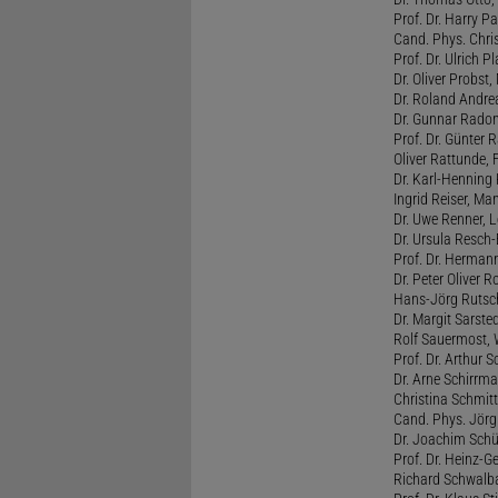
Prof. Dr. Harry Pa
Cand. Phys. Chris
Prof. Dr. Ulrich 
Dr. Oliver Probst,
Dr. Roland Andre
Dr. Gunnar Radon
Prof. Dr. Günter 
Oliver Rattunde, 
Dr. Karl-Henning 
Ingrid Reiser, Man
Dr. Uwe Renner, L
Dr. Ursula Resch-E
Prof. Dr. Hermann
Dr. Peter Oliver R
Hans-Jörg Rutsch
Dr. Margit Sarste
Rolf Sauermost, W
Prof. Dr. Arthur 
Dr. Arne Schirrma
Christina Schmitt,
Cand. Phys. Jörg 
Dr. Joachim Schül
Prof. Dr. Heinz-G
Richard Schwalba