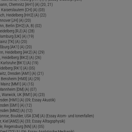
mann, Chemnitz [AH1] (A) (20, 21)
 Kaiserslautern [CH] (A) (03)
ch, Heidelberg [HH2] (A) (22)
nover [JH] (A) (20)
n, Berlin [DH2] (A, B) (02)
eidelberg [RJ] (A) (28)
 Hamburg [UK] (A) (19)
inz [TK] (A) (20)
ßburg [AK1] (A) (20)
, Heidelberg [AK2] (A) (29)
, Heidelberg [BK2] (A) (26)
 Karlsruhe [BK1] (A) (19)
delberg [RK1] (A) (05)
itz, Dresden [AM1] (A) (21)
, Bensheim [HM3] (A) (29)
 Mainz [MM1] (A) (15)
 Mannheim [DM] (A) (07)
, Warwick, UK [RM1] (A) (23)
sden [HM1] (A) (09; Essay Akustik)
esden [GM1] (A) (12)
esden [MM2] (A) (12)
onroe, Boulder, USA [CM] (A) (Essay Atom- und Ionenfallen)
r, Kiel [AM2] (A) (33; Essay Alltagsphysik)
le, Regensburg [NN] (A) (05)
Genf [TO] (A) (06; Essay Analytische Mechanik)