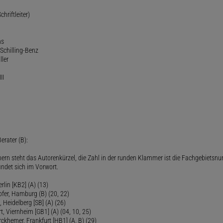
chriftleiter)
ns
Schilling-Benz
ller
II
erater (B):
ern steht das Autorenkürzel, die Zahl in der runden Klammer ist die Fachgebietsnu
indet sich im Vorwort.
lin [KB2] (A) (13)
ofer, Hamburg (B) (20, 22)
Heidelberg [SB] (A) (26)
t, Viernheim [GB1] (A) (04, 10, 25)
rckhemer, Frankfurt [HB1] (A, B) (29)