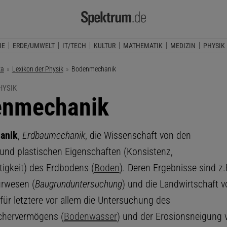
IE
ERDE/UMWELT
IT/TECH
KULTUR
MATHEMATIK
MEDIZIN
PHYSIK
ka
Lexikon der Physik
Aktuelle Seite:
Bodenmechanik
HYSIK
enmechanik
anik
,
Erdbaumechanik
, die Wissenschaft von den
 und plastischen Eigenschaften (Konsistenz,
tigkeit) des Erdbodens (
Boden
). Deren Ergebnisse sind z.
urwesen (
Baugrunduntersuchung
) und die Landwirtschaft v
für letztere vor allem die Untersuchung des
chervermögens (
Bodenwasser
) und der Erosionsneigung 