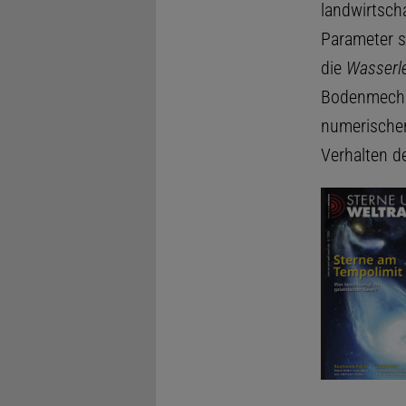
landwirtsch
Parameter s
die
Wasserle
Bodenmecha
numerischer
Verhalten d