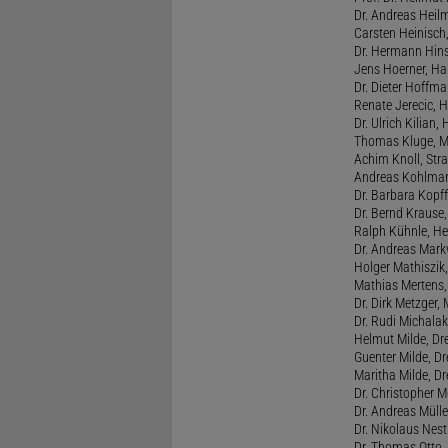
Dr. Andreas Heil
Carsten Heinisch,
Dr. Hermann Hins
Jens Hoerner, Han
Dr. Dieter Hoffman
Renate Jerecic, H
Dr. Ulrich Kilian,
Thomas Kluge, Ma
Achim Knoll, Stra
Andreas Kohlmann
Dr. Barbara Kopff
Dr. Bernd Krause,
Ralph Kühnle, Hei
Dr. Andreas Markw
Holger Mathiszik
Mathias Mertens,
Dr. Dirk Metzger,
Dr. Rudi Michalak
Helmut Milde, Dre
Guenter Milde, Dr
Maritha Milde, Dr
Dr. Christopher M
Dr. Andreas Mülle
Dr. Nikolaus Nest
Dr. Thomas Otto, 