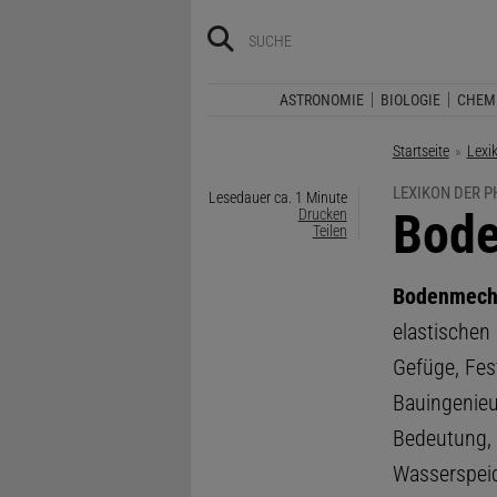
ASTRONOMIE
BIOLOGIE
CHEM
Startseite
Lexi
LEXIKON DER P
Lesedauer ca. 1 Minute
:
Bod
Drucken
Teilen
Bodenmech
elastischen
Gefüge, Fes
Bauingenie
Bedeutung, 
Wasserspei