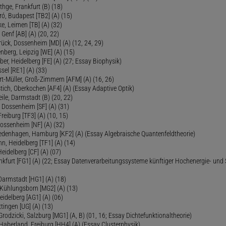
thge, Frankfurt (B) (18)
ró, Budapest [TB2] (A) (15)
e, Leimen [TB] (A) (32)
Genf [AB] (A) (20, 22)
rück, Dossenheim [MD] (A) (12, 24, 29)
nberg, Leipzig [WE] (A) (15)
ber, Heidelberg [FE] (A) (27; Essay Biophysik)
sel [RE1] (A) (33)
ert-Müller, Groß-Zimmern [AFM] (A) (16, 26)
tich, Oberkochen [AF4] (A) (Essay Adaptive Optik)
eile, Darmstadt (B) (20, 22)
 Dossenheim [SF] (A) (31)
reiburg [TF3] (A) (10, 15)
Dossenheim [NF] (A) (32)
Fredenhagen, Hamburg [KF2] (A) (Essay Algebraische Quantenfeldtheorie)
 Heidelberg [TF1] (A) (14)
Heidelberg [CF] (A) (07)
ankfurt [FG1] (A) (22; Essay Datenverarbeitungssysteme künftiger Hochenergie- und
Darmstadt [HG1] (A) (18)
 Kühlungsborn [MG2] (A) (13)
eidelberg [AG1] (A) (06)
tingen [UG] (A) (13)
 Grodzicki, Salzburg [MG1] (A, B) (01, 16; Essay Dichtefunktionaltheorie)
 Haberland, Freiburg [HH4] (A) (Essay Clusterphysik)