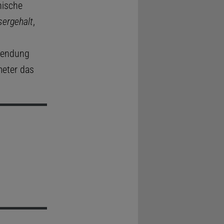
nische
sergehalt
,
wendung
meter das