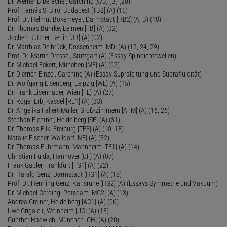
Dr. Werner Biberacher, Garching [WB] (B) (20)
Prof. Tamás S. Biró, Budapest [TB2] (A) (15)
Prof. Dr. Helmut Bokemeyer, Darmstadt [HB2] (A, B) (18)
Dr. Thomas Bührke, Leimen [TB] (A) (32)
Jochen Büttner, Berlin [JB] (A) (02)
Dr. Matthias Delbrück, Dossenheim [MD] (A) (12, 24, 29)
Prof. Dr. Martin Dressel, Stuttgart (A) (Essay Spindichtewellen)
Dr. Michael Eckert, München [ME] (A) (02)
Dr. Dietrich Einzel, Garching (A) (Essay Supraleitung und Suprafluidität)
Dr. Wolfgang Eisenberg, Leipzig [WE] (A) (15)
Dr. Frank Eisenhaber, Wien [FE] (A) (27)
Dr. Roger Erb, Kassel [RE1] (A) (33)
Dr. Angelika Fallert-Müller, Groß-Zimmern [AFM] (A) (16, 26)
Stephan Fichtner, Heidelberg [SF] (A) (31)
Dr. Thomas Filk, Freiburg [TF3] (A) (10, 15)
Natalie Fischer, Walldorf [NF] (A) (32)
Dr. Thomas Fuhrmann, Mannheim [TF1] (A) (14)
Christian Fulda, Hannover [CF] (A) (07)
Frank Gabler, Frankfurt [FG1] (A) (22)
Dr. Harald Genz, Darmstadt [HG1] (A) (18)
Prof. Dr. Henning Genz, Karlsruhe [HG2] (A) (Essays Symmetrie und Vakuum)
Dr. Michael Gerding, Potsdam [MG2] (A) (13)
Andrea Greiner, Heidelberg [AG1] (A) (06)
Uwe Grigoleit, Weinheim [UG] (A) (13)
Gunther Hadwich, München [GH] (A) (20)