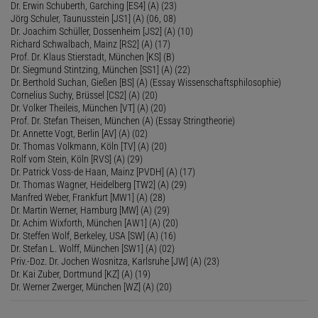
Dr. Erwin Schuberth, Garching [ES4] (A) (23)
Jörg Schuler, Taunusstein [JS1] (A) (06, 08)
Dr. Joachim Schüller, Dossenheim [JS2] (A) (10)
Richard Schwalbach, Mainz [RS2] (A) (17)
Prof. Dr. Klaus Stierstadt, München [KS] (B)
Dr. Siegmund Stintzing, München [SS1] (A) (22)
Dr. Berthold Suchan, Gießen [BS] (A) (Essay Wissenschaftsphilosophie)
Cornelius Suchy, Brüssel [CS2] (A) (20)
Dr. Volker Theileis, München [VT] (A) (20)
Prof. Dr. Stefan Theisen, München (A) (Essay Stringtheorie)
Dr. Annette Vogt, Berlin [AV] (A) (02)
Dr. Thomas Volkmann, Köln [TV] (A) (20)
Rolf vom Stein, Köln [RVS] (A) (29)
Dr. Patrick Voss-de Haan, Mainz [PVDH] (A) (17)
Dr. Thomas Wagner, Heidelberg [TW2] (A) (29)
Manfred Weber, Frankfurt [MW1] (A) (28)
Dr. Martin Werner, Hamburg [MW] (A) (29)
Dr. Achim Wixforth, München [AW1] (A) (20)
Dr. Steffen Wolf, Berkeley, USA [SW] (A) (16)
Dr. Stefan L. Wolff, München [SW1] (A) (02)
Priv.-Doz. Dr. Jochen Wosnitza, Karlsruhe [JW] (A) (23)
Dr. Kai Zuber, Dortmund [KZ] (A) (19)
Dr. Werner Zwerger, München [WZ] (A) (20)