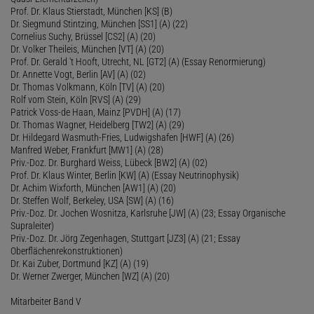
Prof. Dr. Klaus Stierstadt, München [KS] (B)
Dr. Siegmund Stintzing, München [SS1] (A) (22)
Cornelius Suchy, Brüssel [CS2] (A) (20)
Dr. Volker Theileis, München [VT] (A) (20)
Prof. Dr. Gerald 't Hooft, Utrecht, NL [GT2] (A) (Essay Renormierung)
Dr. Annette Vogt, Berlin [AV] (A) (02)
Dr. Thomas Volkmann, Köln [TV] (A) (20)
Rolf vom Stein, Köln [RVS] (A) (29)
Patrick Voss-de Haan, Mainz [PVDH] (A) (17)
Dr. Thomas Wagner, Heidelberg [TW2] (A) (29)
Dr. Hildegard Wasmuth-Fries, Ludwigshafen [HWF] (A) (26)
Manfred Weber, Frankfurt [MW1] (A) (28)
Priv.-Doz. Dr. Burghard Weiss, Lübeck [BW2] (A) (02)
Prof. Dr. Klaus Winter, Berlin [KW] (A) (Essay Neutrinophysik)
Dr. Achim Wixforth, München [AW1] (A) (20)
Dr. Steffen Wolf, Berkeley, USA [SW] (A) (16)
Priv.-Doz. Dr. Jochen Wosnitza, Karlsruhe [JW] (A) (23; Essay Organische
Supraleiter)
Priv.-Doz. Dr. Jörg Zegenhagen, Stuttgart [JZ3] (A) (21; Essay
Oberflächenrekonstruktionen)
Dr. Kai Zuber, Dortmund [KZ] (A) (19)
Dr. Werner Zwerger, München [WZ] (A) (20)
Mitarbeiter Band V