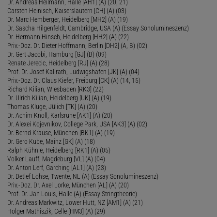
Dr. Andreas Heilmann, Halle [AH1] (A) (20, 21)
Carsten Heinisch, Kaiserslautern [CH] (A) (03)
Dr. Marc Hemberger, Heidelberg [MH2] (A) (19)
Dr. Sascha Hilgenfeldt, Cambridge, USA (A) (Essay Sonolumineszenz)
Dr. Hermann Hinsch, Heidelberg [HH2] (A) (22)
Priv.-Doz. Dr. Dieter Hoffmann, Berlin [DH2] (A, B) (02)
Dr. Gert Jacobi, Hamburg [GJ] (B) (09)
Renate Jerecic, Heidelberg [RJ] (A) (28)
Prof. Dr. Josef Kallrath, Ludwigshafen [JK] (A) (04)
Priv.-Doz. Dr. Claus Kiefer, Freiburg [CK] (A) (14, 15)
Richard Kilian, Wiesbaden [RK3] (22)
Dr. Ulrich Kilian, Heidelberg [UK] (A) (19)
Thomas Kluge, Jülich [TK] (A) (20)
Dr. Achim Knoll, Karlsruhe [AK1] (A) (20)
Dr. Alexei Kojevnikov, College Park, USA [AK3] (A) (02)
Dr. Bernd Krause, München [BK1] (A) (19)
Dr. Gero Kube, Mainz [GK] (A) (18)
Ralph Kühnle, Heidelberg [RK1] (A) (05)
Volker Lauff, Magdeburg [VL] (A) (04)
Dr. Anton Lerf, Garching [AL1] (A) (23)
Dr. Detlef Lohse, Twente, NL (A) (Essay Sonolumineszenz)
Priv.-Doz. Dr. Axel Lorke, München [AL] (A) (20)
Prof. Dr. Jan Louis, Halle (A) (Essay Stringtheorie)
Dr. Andreas Markwitz, Lower Hutt, NZ [AM1] (A) (21)
Holger Mathiszik, Celle [HM3] (A) (29)