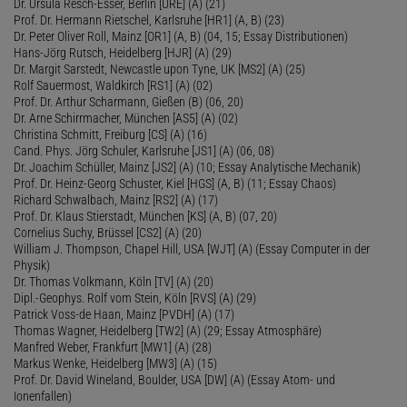
Dr. Ursula Resch-Esser, Berlin [URE] (A) (21)
Prof. Dr. Hermann Rietschel, Karlsruhe [HR1] (A, B) (23)
Dr. Peter Oliver Roll, Mainz [OR1] (A, B) (04, 15; Essay Distributionen)
Hans-Jörg Rutsch, Heidelberg [HJR] (A) (29)
Dr. Margit Sarstedt, Newcastle upon Tyne, UK [MS2] (A) (25)
Rolf Sauermost, Waldkirch [RS1] (A) (02)
Prof. Dr. Arthur Scharmann, Gießen (B) (06, 20)
Dr. Arne Schirrmacher, München [AS5] (A) (02)
Christina Schmitt, Freiburg [CS] (A) (16)
Cand. Phys. Jörg Schuler, Karlsruhe [JS1] (A) (06, 08)
Dr. Joachim Schüller, Mainz [JS2] (A) (10; Essay Analytische Mechanik)
Prof. Dr. Heinz-Georg Schuster, Kiel [HGS] (A, B) (11; Essay Chaos)
Richard Schwalbach, Mainz [RS2] (A) (17)
Prof. Dr. Klaus Stierstadt, München [KS] (A, B) (07, 20)
Cornelius Suchy, Brüssel [CS2] (A) (20)
William J. Thompson, Chapel Hill, USA [WJT] (A) (Essay Computer in der
Physik)
Dr. Thomas Volkmann, Köln [TV] (A) (20)
Dipl.-Geophys. Rolf vom Stein, Köln [RVS] (A) (29)
Patrick Voss-de Haan, Mainz [PVDH] (A) (17)
Thomas Wagner, Heidelberg [TW2] (A) (29; Essay Atmosphäre)
Manfred Weber, Frankfurt [MW1] (A) (28)
Markus Wenke, Heidelberg [MW3] (A) (15)
Prof. Dr. David Wineland, Boulder, USA [DW] (A) (Essay Atom- und
Ionenfallen)