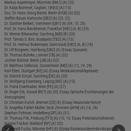
Markus Aspelmeyer, München [MA1] (A) (20)
Dr. Katja Bammel, Cagliari, I [KB2] (A) (13)
Doz. Dr. Hans-Georg Bartel, Berlin [HGB] (A) (02)
Steffen Bauer, Karlsruhe [SB2] (A) (20, 22)
Dr. Günther Beikert, Viernheim [GB1] (A) (04, 10, 25)
Prof. Dr. Hans Berckhemer, Frankfurt [HB1] (A, B) (29)
Dr. Werner Biberacher, Garching [WB] (B) (20)
Prof. Tamás S. Biró, Budapest [TB2] (A) (15)
Prof. Dr. Helmut Bokemeyer, Darmstadt [HB2] (A, B) (18)
Dr. Ulf Borgeest, Hamburg [UB2] (A) (Essay Quasare)
Dr. Thomas Bührke, Leimen [TB] (A) (32)
Jochen Büttner, Berlin [JB] (A) (02)
Dr. Matthias Delbrück, Dossenheim [MD] (A) (12, 24, 29)
Karl Eberl, Stuttgart [KE] (A) (Essay Molekularstrahlepitaxie)
Dr. Dietrich Einzel, Garching [DE] (A) (20)
Dr. Wolfgang Eisenberg, Leipzig [WE] (A) (15)
Dr. Frank Eisenhaber, Wien [FE] (A) (27)
Dr. Roger Erb, Kassel [RE1] (A) (33; Essay Optische Erscheinungen der
Atmosphäre)
Dr. Christian Eurich, Bremen [CE] (A) (Essay Neuronale Netze)
Dr. Angelika Fallert-Müller, Groß-Zimmern [AFM] (A) (16, 26)
Stephan Fichtner, Heidelberg [SF] (A) (31)
Dr. Thomas Filk, Freiburg [TF3] (A) (10, 15; Essay Perkolationstheorie)
Natalie Fischer, Walldorf [NF] (A) (32)
Dr. Harald Fuchs, Münster [HF] (A) (Essay Rastersondenmikroskopie)