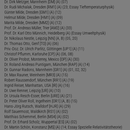
Dr. Dirk Metzger, Mannheim [DM] (A) (07)
Dr. Rudi Michalak, Dresden [RM1] (A) (23; Essay Tieftemperaturphysik)
Günter Milde, Dresden [GM1] (A) (12)
Helmut Milde, Dresden [HM1] (A) (09)
Marita Milde, Dresden [MM2] (A) (12)
Prof. Dr. Andreas Müller, Trier [AM2] (A) (33)
Prof. Dr. Karl Otto Münnich, Heidelberg (A) (Essay Umweltphysik)
Dr. Nikolaus Nestle, Leipzig [NN] (A, B) (05, 20)
Dr. Thomas Otto, Genf [TO] (A) (06)
Priv.-Doz. Dr. Ulrich Parlitz, Göttingen [UP1] (A) (11)
Christof Pflumm, Karlsruhe [CP] (A) (06, 08)
Dr. Oliver Probst, Monterrey, Mexico [OP] (A) (30)
Dr. Roland Andreas Puntigam, München [RAP] (A) (14)
Dr. Gunnar Radons, Mannheim [GR1] (A) (01, 02, 32)
Dr. Max Rauner, Weinheim [MR3] (A) (15)
Robert Raussendorf, München [RR1] (A) (19)
Ingrid Reiser, Manhattan, USA [IR] (A) (16)
Dr. Uwe Renner, Leipzig [UR] (A) (10)
Dr. Ursula Resch-Esser, Berlin [URE] (A) (21)
Dr. Peter Oliver Roll, Ingelheim [OR1] (A, B) (15)
Hans-Jörg Rutsch, Walldorf [HJR] (A) (29)
Rolf Sauermost, Waldkirch [RS1] (A) (02)
Matthias Schemmel, Berlin [MS4] (A) (02)
Prof. Dr. Erhard Scholz, Wuppertal [ES] (A) (02)
Dr. Martin Schön, Konstanz [MS] (A) (14; Essay Spezielle Relativitätstheorie)