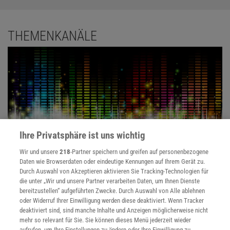
THEMENKANÄLE
Ihre Privatsphäre ist uns wichtig
Wir und unsere
218
-Partner speichern und greifen auf personenbezogene
Daten wie Browserdaten oder eindeutige Kennungen auf Ihrem Gerät zu.
Durch Auswahl von Akzeptieren aktivieren Sie Tracking-Technologien für
Das Licht
die unter „Wir und unsere Partner verarbeiten Daten, um Ihnen Dienste
bereitzustellen“ aufgeführten Zwecke. Durch Auswahl von Alle ablehnen
Was verbirgt sich hinter der elektromagnetischen Strahlung? Wie
oder Widerruf Ihrer Einwilligung werden diese deaktiviert. Wenn Tracker
nutzen wir sie technisch? Und was kommt nach Energiesparlampe
deaktiviert sind, sind manche Inhalte und Anzeigen möglicherweise nicht
und LED?
mehr so relevant für Sie. Sie können dieses Menü jederzeit wieder
aufrufen, um Ihre Einstellungen zu ändern oder Ihre Einwilligung zu