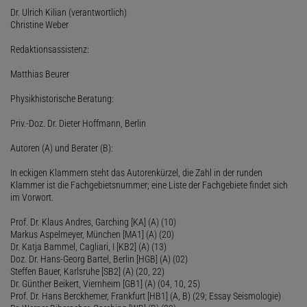
Dr. Ulrich Kilian (verantwortlich)
Christine Weber
Redaktionsassistenz:
Matthias Beurer
Physikhistorische Beratung:
Priv.-Doz. Dr. Dieter Hoffmann, Berlin
Autoren (A) und Berater (B):
In eckigen Klammern steht das Autorenkürzel, die Zahl in der runden
Klammer ist die Fachgebietsnummer; eine Liste der Fachgebiete findet sich
im Vorwort.
Prof. Dr. Klaus Andres, Garching [KA] (A) (10)
Markus Aspelmeyer, München [MA1] (A) (20)
Dr. Katja Bammel, Cagliari, I [KB2] (A) (13)
Doz. Dr. Hans-Georg Bartel, Berlin [HGB] (A) (02)
Steffen Bauer, Karlsruhe [SB2] (A) (20, 22)
Dr. Günther Beikert, Viernheim [GB1] (A) (04, 10, 25)
Prof. Dr. Hans Berckhemer, Frankfurt [HB1] (A, B) (29; Essay Seismologie)