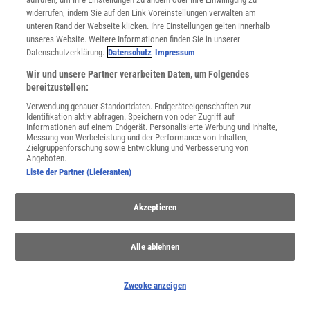
widerrufen, indem Sie auf den Link Voreinstellungen verwalten am
unteren Rand der Webseite klicken. Ihre Einstellungen gelten innerhalb
unseres Website. Weitere Informationen finden Sie in unserer
Datenschutzerklärung.
Datenschutz
Impressum
Wir und unsere Partner verarbeiten Daten, um Folgendes
bereitzustellen:
Verwendung genauer Standortdaten. Endgeräteeigenschaften zur
Identifikation aktiv abfragen. Speichern von oder Zugriff auf
Informationen auf einem Endgerät. Personalisierte Werbung und Inhalte,
Messung von Werbeleistung und der Performance von Inhalten,
Zielgruppenforschung sowie Entwicklung und Verbesserung von
Angeboten.
Liste der Partner (Lieferanten)
Raumfahrt
Ob Satellit Sputnik, die ISS oder Komet Tschuri: Die Raumfahrt
Akzeptieren
eröffnet der Menschheit neue Welten. Mal sind Personen an Bord,
mal Sonden allein im All unterwegs. Alles zum Thema
Alle ablehnen
Zwecke anzeigen