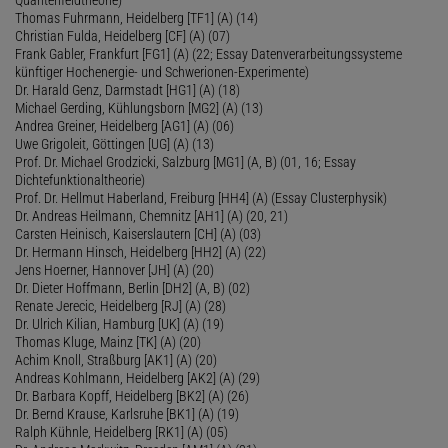
Thomas Fuhrmann, Heidelberg [TF1] (A) (14)
Christian Fulda, Heidelberg [CF] (A) (07)
Frank Gabler, Frankfurt [FG1] (A) (22; Essay Datenverarbeitungssysteme
künftiger Hochenergie- und Schwerionen-Experimente)
Dr. Harald Genz, Darmstadt [HG1] (A) (18)
Michael Gerding, Kühlungsborn [MG2] (A) (13)
Andrea Greiner, Heidelberg [AG1] (A) (06)
Uwe Grigoleit, Göttingen [UG] (A) (13)
Prof. Dr. Michael Grodzicki, Salzburg [MG1] (A, B) (01, 16; Essay
Dichtefunktionaltheorie)
Prof. Dr. Hellmut Haberland, Freiburg [HH4] (A) (Essay Clusterphysik)
Dr. Andreas Heilmann, Chemnitz [AH1] (A) (20, 21)
Carsten Heinisch, Kaiserslautern [CH] (A) (03)
Dr. Hermann Hinsch, Heidelberg [HH2] (A) (22)
Jens Hoerner, Hannover [JH] (A) (20)
Dr. Dieter Hoffmann, Berlin [DH2] (A, B) (02)
Renate Jerecic, Heidelberg [RJ] (A) (28)
Dr. Ulrich Kilian, Hamburg [UK] (A) (19)
Thomas Kluge, Mainz [TK] (A) (20)
Achim Knoll, Straßburg [AK1] (A) (20)
Andreas Kohlmann, Heidelberg [AK2] (A) (29)
Dr. Barbara Kopff, Heidelberg [BK2] (A) (26)
Dr. Bernd Krause, Karlsruhe [BK1] (A) (19)
Ralph Kühnle, Heidelberg [RK1] (A) (05)