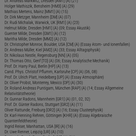
Dr. Andreas Markwitz, Dresden [AM1] (A) (21)
Holger Mathiszik, Bensheim [HM3] (A) (29)
Mathias Mertens, Mainz [MM1] (A) (15)
Dr. Dirk Metzger, Mannheim [DM] (A) (07)
Dr. Rudi Michalak, Warwick, UK [RM1] (A) (23)
Helmut Milde, Dresden [HM1] (A) (09; Essay Akustik)
Guenter Milde, Dresden [GM1] (A) (12)
Maritha Milde, Dresden [MM2] (A) (12)
Dr. Christopher Monroe, Boulder, USA [CM] (A) (Essay Atom- und Ionenfallen)
Dr. Andreas Müller, Kiel [AM2] (A) (33; Essay Alltagsphysik)
Dr. Nikolaus Nestle, Regensburg [NN] (A) (05)
Dr. Thomas Otto, Genf [TO] (A) (06; Essay Analytische Mechanik)
Prof. Dr. Harry Paul, Berlin [HP] (A) (13)
Cand. Phys. Christof Pflumm, Karlsruhe [CP] (A) (06, 08)
Prof. Dr. Ulrich Platt, Heidelberg [UP] (A) (Essay Atmosphäre)
Dr. Oliver Probst, Monterrey, Mexico [OP] (A) (30)
Dr. Roland Andreas Puntigam, München [RAP] (A) (14; Essay Allgemeine
Relativitätstheorie)
Dr. Gunnar Radons, Mannheim [GR1] (A) (01, 02, 32)
Prof. Dr. Günter Radons, Stuttgart [GR2] (A) (11)
Oliver Rattunde, Freiburg [OR2] (A) (16; Essay Clusterphysik)
Dr. Karl-Henning Rehren, Göttingen [KHR] (A) (Essay Algebraische
Quantenfeldtheorie)
Ingrid Reiser, Manhattan, USA [IR] (A) (16)
Dr. Uwe Renner, Leipzig [UR] (A) (10)