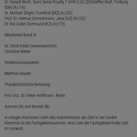
Dr. Harald Wirth, Saint Genis-Pouilly, F [HW1] (A) (20)Steffen Wolf, Freiburg
[SW] (A) (16)
Dr. Michael Zillgitt, Frankfurt [MZ] (A) (02)
Prof. Dr. Helmut Zimmermann, Jena [HZ] (A) (32)
Dr. Kai Zuber, Dortmund [KZ] (A) (19)
Mitarbeiter Band IV
Dr. Ulrich Kilian (verantwortlich)
Christine Weber
Redaktionsassistenz:
Matthias Beurer
Physikhistorische Beratung:
Priv.-Doz. Dr. Dieter Hoffmann, Berlin
Autoren (A) und Berater (B):
In eckigen Klammern steht das Autorenkürzel, die Zahl in der runden
Klammer ist die Fachgebietsnummer; eine Liste der Fachgebiete findet sich
im Vorwort.