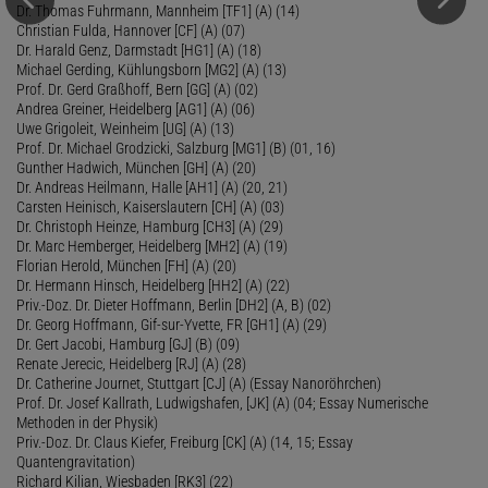
Dr. Thomas Fuhrmann, Mannheim [TF1] (A) (14)
Christian Fulda, Hannover [CF] (A) (07)
Dr. Harald Genz, Darmstadt [HG1] (A) (18)
Michael Gerding, Kühlungsborn [MG2] (A) (13)
Prof. Dr. Gerd Graßhoff, Bern [GG] (A) (02)
Andrea Greiner, Heidelberg [AG1] (A) (06)
Uwe Grigoleit, Weinheim [UG] (A) (13)
Prof. Dr. Michael Grodzicki, Salzburg [MG1] (B) (01, 16)
Gunther Hadwich, München [GH] (A) (20)
Dr. Andreas Heilmann, Halle [AH1] (A) (20, 21)
Carsten Heinisch, Kaiserslautern [CH] (A) (03)
Dr. Christoph Heinze, Hamburg [CH3] (A) (29)
Dr. Marc Hemberger, Heidelberg [MH2] (A) (19)
Florian Herold, München [FH] (A) (20)
Dr. Hermann Hinsch, Heidelberg [HH2] (A) (22)
Priv.-Doz. Dr. Dieter Hoffmann, Berlin [DH2] (A, B) (02)
Dr. Georg Hoffmann, Gif-sur-Yvette, FR [GH1] (A) (29)
Dr. Gert Jacobi, Hamburg [GJ] (B) (09)
Renate Jerecic, Heidelberg [RJ] (A) (28)
Dr. Catherine Journet, Stuttgart [CJ] (A) (Essay Nanoröhrchen)
Prof. Dr. Josef Kallrath, Ludwigshafen, [JK] (A) (04; Essay Numerische
Methoden in der Physik)
Priv.-Doz. Dr. Claus Kiefer, Freiburg [CK] (A) (14, 15; Essay
Quantengravitation)
Richard Kilian, Wiesbaden [RK3] (22)