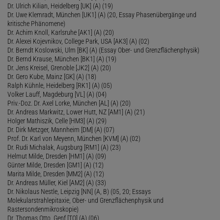
Dr. Ulrich Kilian, Heidelberg [UK] (A) (19)
Dr. Uwe Klemradt, München [UK1] (A) (20, Essay Phasenübergänge und
kritische Phänomene)
Dr. Achim Knoll, Karlsruhe [AK1] (A) (20)
Dr. Alexei Kojevnikov, College Park, USA [AK3] (A) (02)
Dr. Berndt Koslowski, Ulm [BK] (A) (Essay Ober- und Grenzflächenphysik)
Dr. Bernd Krause, München [BK1] (A) (19)
Dr. Jens Kreisel, Grenoble [JK2] (A) (20)
Dr. Gero Kube, Mainz [GK] (A) (18)
Ralph Kühnle, Heidelberg [RK1] (A) (05)
Volker Lauff, Magdeburg [VL] (A) (04)
Priv.-Doz. Dr. Axel Lorke, München [AL] (A) (20)
Dr. Andreas Markwitz, Lower Hutt, NZ [AM1] (A) (21)
Holger Mathiszik, Celle [HM3] (A) (29)
Dr. Dirk Metzger, Mannheim [DM] (A) (07)
Prof. Dr. Karl von Meyenn, München [KVM] (A) (02)
Dr. Rudi Michalak, Augsburg [RM1] (A) (23)
Helmut Milde, Dresden [HM1] (A) (09)
Günter Milde, Dresden [GM1] (A) (12)
Marita Milde, Dresden [MM2] (A) (12)
Dr. Andreas Müller, Kiel [AM2] (A) (33)
Dr. Nikolaus Nestle, Leipzig [NN] (A, B) (05, 20; Essays
Molekularstrahlepitaxie, Ober- und Grenzflächenphysik und
Rastersondenmikroskopie)
Dr. Thomas Otto, Genf [TO] (A) (06)