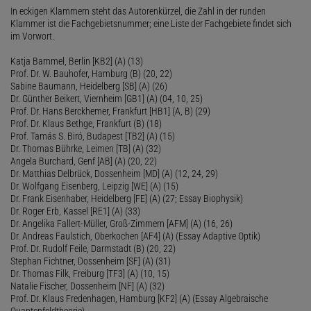
In eckigen Klammern steht das Autorenkürzel, die Zahl in der runden
Klammer ist die Fachgebietsnummer; eine Liste der Fachgebiete findet sich
im Vorwort.
Katja Bammel, Berlin [KB2] (A) (13)
Prof. Dr. W. Bauhofer, Hamburg (B) (20, 22)
Sabine Baumann, Heidelberg [SB] (A) (26)
Dr. Günther Beikert, Viernheim [GB1] (A) (04, 10, 25)
Prof. Dr. Hans Berckhemer, Frankfurt [HB1] (A, B) (29)
Prof. Dr. Klaus Bethge, Frankfurt (B) (18)
Prof. Tamás S. Biró, Budapest [TB2] (A) (15)
Dr. Thomas Bührke, Leimen [TB] (A) (32)
Angela Burchard, Genf [AB] (A) (20, 22)
Dr. Matthias Delbrück, Dossenheim [MD] (A) (12, 24, 29)
Dr. Wolfgang Eisenberg, Leipzig [WE] (A) (15)
Dr. Frank Eisenhaber, Heidelberg [FE] (A) (27; Essay Biophysik)
Dr. Roger Erb, Kassel [RE1] (A) (33)
Dr. Angelika Fallert-Müller, Groß-Zimmern [AFM] (A) (16, 26)
Dr. Andreas Faulstich, Oberkochen [AF4] (A) (Essay Adaptive Optik)
Prof. Dr. Rudolf Feile, Darmstadt (B) (20, 22)
Stephan Fichtner, Dossenheim [SF] (A) (31)
Dr. Thomas Filk, Freiburg [TF3] (A) (10, 15)
Natalie Fischer, Dossenheim [NF] (A) (32)
Prof. Dr. Klaus Fredenhagen, Hamburg [KF2] (A) (Essay Algebraische
Quantenfeldtheorie)