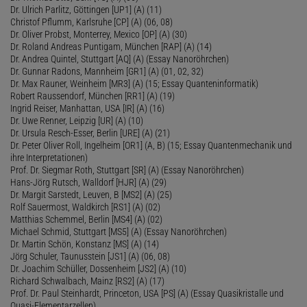
Dr. Ulrich Parlitz, Göttingen [UP1] (A) (11)
Christof Pflumm, Karlsruhe [CP] (A) (06, 08)
Dr. Oliver Probst, Monterrey, Mexico [OP] (A) (30)
Dr. Roland Andreas Puntigam, München [RAP] (A) (14)
Dr. Andrea Quintel, Stuttgart [AQ] (A) (Essay Nanoröhrchen)
Dr. Gunnar Radons, Mannheim [GR1] (A) (01, 02, 32)
Dr. Max Rauner, Weinheim [MR3] (A) (15; Essay Quanteninformatik)
Robert Raussendorf, München [RR1] (A) (19)
Ingrid Reiser, Manhattan, USA [IR] (A) (16)
Dr. Uwe Renner, Leipzig [UR] (A) (10)
Dr. Ursula Resch-Esser, Berlin [URE] (A) (21)
Dr. Peter Oliver Roll, Ingelheim [OR1] (A, B) (15; Essay Quantenmechanik und
ihre Interpretationen)
Prof. Dr. Siegmar Roth, Stuttgart [SR] (A) (Essay Nanoröhrchen)
Hans-Jörg Rutsch, Walldorf [HJR] (A) (29)
Dr. Margit Sarstedt, Leuven, B [MS2] (A) (25)
Rolf Sauermost, Waldkirch [RS1] (A) (02)
Matthias Schemmel, Berlin [MS4] (A) (02)
Michael Schmid, Stuttgart [MS5] (A) (Essay Nanoröhrchen)
Dr. Martin Schön, Konstanz [MS] (A) (14)
Jörg Schuler, Taunusstein [JS1] (A) (06, 08)
Dr. Joachim Schüller, Dossenheim [JS2] (A) (10)
Richard Schwalbach, Mainz [RS2] (A) (17)
Prof. Dr. Paul Steinhardt, Princeton, USA [PS] (A) (Essay Quasikristalle und
Quasi-Elementarzellen)