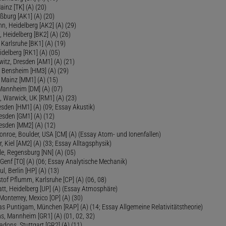
inz [TK] (A) (20)
ßburg [AK1] (A) (20)
, Heidelberg [AK2] (A) (29)
, Heidelberg [BK2] (A) (26)
 Karlsruhe [BK1] (A) (19)
delberg [RK1] (A) (05)
itz, Dresden [AM1] (A) (21)
, Bensheim [HM3] (A) (29)
 Mainz [MM1] (A) (15)
 Mannheim [DM] (A) (07)
, Warwick, UK [RM1] (A) (23)
sden [HM1] (A) (09; Essay Akustik)
esden [GM1] (A) (12)
esden [MM2] (A) (12)
onroe, Boulder, USA [CM] (A) (Essay Atom- und Ionenfallen)
r, Kiel [AM2] (A) (33; Essay Alltagsphysik)
le, Regensburg [NN] (A) (05)
Genf [TO] (A) (06; Essay Analytische Mechanik)
ul, Berlin [HP] (A) (13)
tof Pflumm, Karlsruhe [CP] (A) (06, 08)
Platt, Heidelberg [UP] (A) (Essay Atmosphäre)
 Monterrey, Mexico [OP] (A) (30)
as Puntigam, München [RAP] (A) (14; Essay Allgemeine Relativitätstheorie)
s, Mannheim [GR1] (A) (01, 02, 32)
Radons, Stuttgart [GR2] (A) (11)