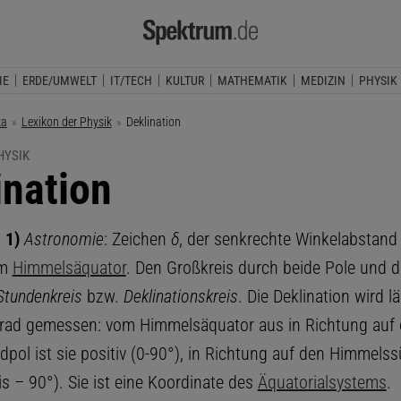
IE
ERDE/UMWELT
IT/TECH
KULTUR
MATHEMATIK
MEDIZIN
PHYSIK
ka
Lexikon der Physik
Aktuelle Seite:
Deklination
HYSIK
ination
,
1)
Astronomie
: Zeichen
δ
, der senkrechte Winkelabstand
om
Himmelsäquator
. Den Großkreis durch beide Pole und d
Stundenkreis
bzw.
Deklinationskreis
. Die Deklination wird l
Grad gemessen: vom Himmelsäquator aus in Richtung auf
pol ist sie positiv (0-90°), in Richtung auf den Himmels
is – 90°). Sie ist eine Koordinate des
Äquatorialsystems
.