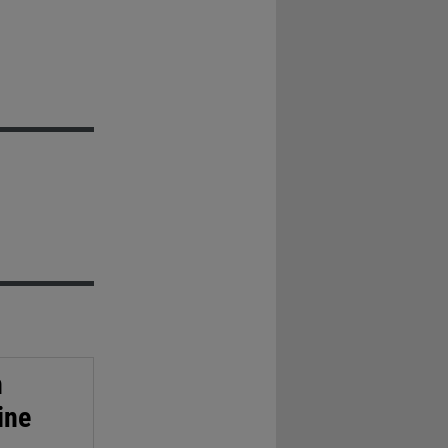
n
ine