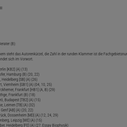
II
erater (B):
ern steht das Autorenkürzel, die Zahl in der runden Klammer ist die Fachgebietsnu
indet sich im Vorwort.
lin [KB2] (A) (13)
ofer, Hamburg (B) (20, 22)
Heidelberg [SB] (A) (26)
t, Viernheim [GB1] (A) (04, 10, 25)
rckhemer, Frankfurt [HB1] (A, B) (29)
thge, Frankfurt (B) (18)
ró, Budapest [TB2] (A) (15)
e, Leimen [TB] (A) (32)
Genf [AB] (A) (20, 22)
rück, Dossenheim [MD] (A) (12, 24, 29)
nberg, Leipzig [WE] (A) (15)
ber, Heidelberg [FE] (A) (27; Essay Biophysik)