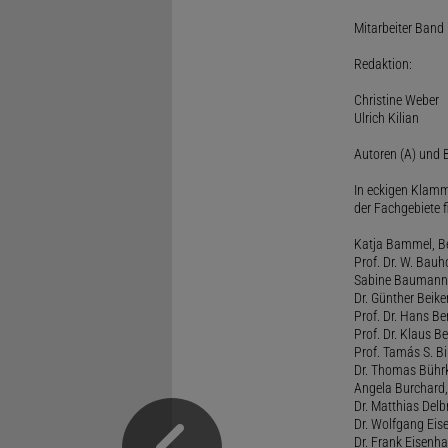
Mitarbeiter Band I
Redaktion:
Christine Weber
Ulrich Kilian
Autoren (A) und B
In eckigen Klamm
der Fachgebiete f
Katja Bammel, Ber
Prof. Dr. W. Bauh
Sabine Baumann, 
Dr. Günther Beiker
Prof. Dr. Hans Be
Prof. Dr. Klaus Be
Prof. Tamás S. Bi
Dr. Thomas Bührk
Angela Burchard, 
Dr. Matthias Delb
Dr. Wolfgang Eise
Dr. Frank Eisenha