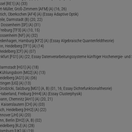
sel [RE1] (A) (33)
ert-Müller, Groß-Zimmern [AFM] (A) (16, 26)
tich, Oberkochen [AF4] (A) (Essay Adaptive Optik)
eile, Darmstadt (B) (20, 22)
 Dossenheim [SF] (A) (31)
reiburg [TF3] (A) (10, 15)
Dossenheim [NF] (A) (32)
Fredenhagen, Hamburg [KF2] (A) (Essay Algebraische Quantenfeldtheorie)
 Heidelberg [TF1] (A) (14)
Heidelberg [CF] (A) (07)
ankfurt [FG1] (A) (22; Essay Datenverarbeitungssysteme künftiger Hochenergie- und
Darmstadt [HG1] (A) (18)
 Kühlungsborn [MG2] (A) (13)
eidelberg [AG1] (A) (06)
tingen [UG] (A) (13)
 Grodzicki, Salzburg [MG1] (A, B) (01, 16; Essay Dichtefunktionaltheorie)
 Haberland, Freiburg [HH4] (A) (Essay Clusterphysik)
mann, Chemnitz [AH1] (A) (20, 21)
 Kaiserslautern [CH] (A) (03)
ch, Heidelberg [HH2] (A) (22)
nover [JH] (A) (20)
n, Berlin [DH2] (A, B) (02)
eidelberg [RJ] (A) (28)
 Hamburg [UK] (A) (19)