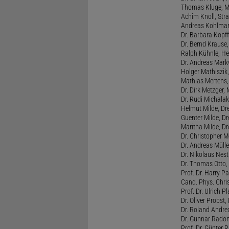
Thomas Kluge, Ma
Achim Knoll, Stra
Andreas Kohlmann
Dr. Barbara Kopff
Dr. Bernd Krause,
Ralph Kühnle, Hei
Dr. Andreas Markw
Holger Mathiszik
Mathias Mertens,
Dr. Dirk Metzger,
Dr. Rudi Michalak
Helmut Milde, Dre
Guenter Milde, Dr
Maritha Milde, Dr
Dr. Christopher M
Dr. Andreas Mülle
Dr. Nikolaus Nest
Dr. Thomas Otto, 
Prof. Dr. Harry Pa
Cand. Phys. Chris
Prof. Dr. Ulrich 
Dr. Oliver Probst,
Dr. Roland Andre
Dr. Gunnar Radon
Prof. Dr. Günter 