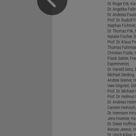
Dr. Roger Erb, Kas
Dr. Angelika Fall
Dr. Andreas Fauls
Prof. Dr. Rudolf F
Stephan Fichtner,
Dr. Thomas Filk, F
Natalie Fischer, 
Prof. Dr. Klaus 
Thomas Fuhrmann,
Christian Fulda, 
Frank Gabler, Fr
Experimente)
Dr. Harald Genz, 
Michael Gerding,
Andrea Greiner, H
Uwe Grigoleit, Göt
Prof. Dr. Michael
Prof. Dr. Hellmut
Dr. Andreas Heil
Carsten Heinisch,
Dr. Hermann Hins
Jens Hoerner, Han
Dr. Dieter Hoffman
Renate Jerecic, H
Dr. Ulrich Kilian,