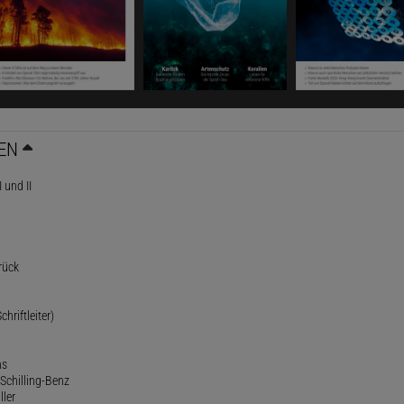
EN
 und II
rück
chriftleiter)
ns
Schilling-Benz
ller