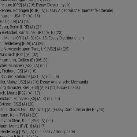
Freiburg [OR2] (A) (16; Essay Clusterphysik)
Rehren, Göttingen [KHR] (A) (Essay Algebraische Quantenfeldtheorie)
hattan, USA [IR] (A) (16)
eipzig [UR] (A) (10)
sser, Berlin [URE] (A) (21)
 Rietschel, Karlsruhe [HR1] (A, B) (23)
oll, Mainz [OR1] (A, B) (04, 15; Essay Distributionen)
, Heidelberg [HJR] (A) (29)
dt, Newcastle upon Tyne, UK [MS2] (A) (25)
aldkirch [RS1] (A) (02)
Scharmann, Gießen (B) (06, 20)
cher, München [AS5] (A) (02)
 Freiburg [CS] (A) (16)
Schuler, Karlsruhe [JS1] (A) (06, 08)
ler, Mainz [JS2] (A) (10; Essay Analytische Mechanik)
eorg Schuster, Kiel [HGS] (A, B) (11; Essay Chaos)
ch, Mainz [RS2] (A) (17)
ierstadt, München [KS] (A, B) (07, 20)
Brüssel [CS2] (A) (20)
son, Chapel Hill, USA [WJT] (A) (Essay Computer in der Physik)
ann, Köln [TV] (A) (20)
lf vom Stein, Köln [RVS] (A) (29)
Haan, Mainz [PVDH] (A) (17)
eidelberg [TW2] (A) (29; Essay Atmosphäre)
rankfurt [MW1] (A) (28)