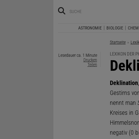
ASTRONOMIE
BIOLOGIE
CHEM
Startseite
Lexi
LEXIKON DER P
Lesedauer ca. 1 Minute
:
Dekl
Drucken
Teilen
Deklination
Gestirns v
nennt man
Kreises in 
Himmelsnord
negativ (0 b