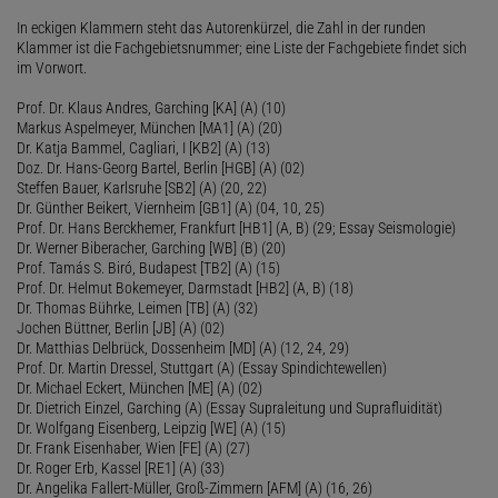
In eckigen Klammern steht das Autorenkürzel, die Zahl in der runden
Klammer ist die Fachgebietsnummer; eine Liste der Fachgebiete findet sich
im Vorwort.
Prof. Dr. Klaus Andres, Garching [KA] (A) (10)
Markus Aspelmeyer, München [MA1] (A) (20)
Dr. Katja Bammel, Cagliari, I [KB2] (A) (13)
Doz. Dr. Hans-Georg Bartel, Berlin [HGB] (A) (02)
Steffen Bauer, Karlsruhe [SB2] (A) (20, 22)
Dr. Günther Beikert, Viernheim [GB1] (A) (04, 10, 25)
Prof. Dr. Hans Berckhemer, Frankfurt [HB1] (A, B) (29; Essay Seismologie)
Dr. Werner Biberacher, Garching [WB] (B) (20)
Prof. Tamás S. Biró, Budapest [TB2] (A) (15)
Prof. Dr. Helmut Bokemeyer, Darmstadt [HB2] (A, B) (18)
Dr. Thomas Bührke, Leimen [TB] (A) (32)
Jochen Büttner, Berlin [JB] (A) (02)
Dr. Matthias Delbrück, Dossenheim [MD] (A) (12, 24, 29)
Prof. Dr. Martin Dressel, Stuttgart (A) (Essay Spindichtewellen)
Dr. Michael Eckert, München [ME] (A) (02)
Dr. Dietrich Einzel, Garching (A) (Essay Supraleitung und Suprafluidität)
Dr. Wolfgang Eisenberg, Leipzig [WE] (A) (15)
Dr. Frank Eisenhaber, Wien [FE] (A) (27)
Dr. Roger Erb, Kassel [RE1] (A) (33)
Dr. Angelika Fallert-Müller, Groß-Zimmern [AFM] (A) (16, 26)