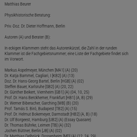
Matthias Beurer
Physikhistorische Beratung:
Priv.-Doz. Dr. Dieter Hoffmann, Berlin
Autoren (A) und Berater (B):
In eckigen Klammern steht das Autorenkürzel, die Zahl in der runden
Klammer ist die Fachgebietsnummer; eine Liste der Fachgebiete findet sich
im Vorwort.
Markus Aspelmeyer, München [MA1] (A) (20)
Dr. Katja Bammel, Cagliari, I [KB2] (A) (13)
Doz. Dr. Hans-Georg Bartel, Berlin [HGB] (A) (02)
Steffen Bauer, Karlsruhe [SB2] (A) (20, 22)
Dr. Günther Beikert, Viernheim [GB1] (A) (04, 10, 25)
Prof. Dr. Hans Berckhemer, Frankfurt [HB1] (A, B) (29)
Dr. Werner Biberacher, Garching [WB] (B) (20)
Prof. Tamás S. Biró, Budapest [TB2] (A) (15)
Prof. Dr. Helmut Bokemeyer, Darmstadt [HB2] (A, B) (18)
Dr. Ulf Borgeest, Hamburg [UB2] (A) (Essay Quasare)
Dr. Thomas Bührke, Leimen [TB] (A) (32)
Jochen Büttner, Berlin [JB] (A) (02)
Dr. Matthias Delbrück, Dossenheim [MD] (A) (12, 24, 29)