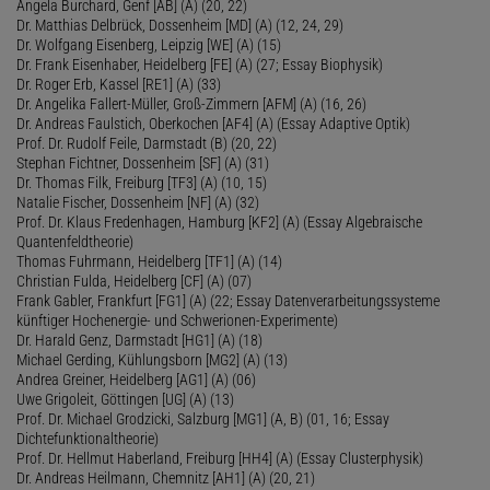
Angela Burchard, Genf [AB] (A) (20, 22)
Dr. Matthias Delbrück, Dossenheim [MD] (A) (12, 24, 29)
Dr. Wolfgang Eisenberg, Leipzig [WE] (A) (15)
Dr. Frank Eisenhaber, Heidelberg [FE] (A) (27; Essay Biophysik)
Dr. Roger Erb, Kassel [RE1] (A) (33)
Dr. Angelika Fallert-Müller, Groß-Zimmern [AFM] (A) (16, 26)
Dr. Andreas Faulstich, Oberkochen [AF4] (A) (Essay Adaptive Optik)
Prof. Dr. Rudolf Feile, Darmstadt (B) (20, 22)
Stephan Fichtner, Dossenheim [SF] (A) (31)
Dr. Thomas Filk, Freiburg [TF3] (A) (10, 15)
Natalie Fischer, Dossenheim [NF] (A) (32)
Prof. Dr. Klaus Fredenhagen, Hamburg [KF2] (A) (Essay Algebraische
Quantenfeldtheorie)
Thomas Fuhrmann, Heidelberg [TF1] (A) (14)
Christian Fulda, Heidelberg [CF] (A) (07)
Frank Gabler, Frankfurt [FG1] (A) (22; Essay Datenverarbeitungssysteme
künftiger Hochenergie- und Schwerionen-Experimente)
Dr. Harald Genz, Darmstadt [HG1] (A) (18)
Michael Gerding, Kühlungsborn [MG2] (A) (13)
Andrea Greiner, Heidelberg [AG1] (A) (06)
Uwe Grigoleit, Göttingen [UG] (A) (13)
Prof. Dr. Michael Grodzicki, Salzburg [MG1] (A, B) (01, 16; Essay
Dichtefunktionaltheorie)
Prof. Dr. Hellmut Haberland, Freiburg [HH4] (A) (Essay Clusterphysik)
Dr. Andreas Heilmann, Chemnitz [AH1] (A) (20, 21)