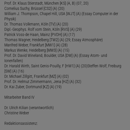
Prof. Dr. Klaus Stierstadt, München [KS] (A, B) (07, 20)
Cornelius Suchy, Brüssel [CS2] (A) (20)
William J. Thompson, Chapel Hill, USA [WJT] (A) (Essay Computer in der
Physik)
Dr. Thomas Volkmann, Köln [TV] (A) (20)
Dipl.-Geophys. Rolf vom Stein, Köln [RVS] (A) (29)
Patrick Voss-de Haan, Mainz [PVDH] (A) (17)
Thomas Wagner, Heidelberg [TW2] (A) (29; Essay Atmosphäre)
Manfred Weber, Frankfurt [MW1] (A) (28)
Markus Wenke, Heidelberg [MW3] (A) (15)
Prof. Dr. David Wineland, Boulder, USA [DW] (A) (Essay Atom- und
Ionenfallen)
Dr. Harald Wirth, Saint Genis-Pouilly, F [HW1] (A) (20)Steffen Wolf, Freiburg
[SW] (A) (16)
Dr. Michael Zillgitt, Frankfurt [MZ] (A) (02)
Prof. Dr. Helmut Zimmermann, Jena [HZ] (A) (32)
Dr. Kai Zuber, Dortmund [KZ] (A) (19)
Mitarbeiter Band IV
Dr. Ulrich Kilian (verantwortlich)
Christine Weber
Redaktionsassistenz: