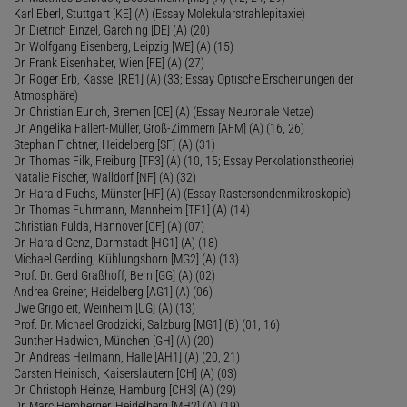
Karl Eberl, Stuttgart [KE] (A) (Essay Molekularstrahlepitaxie)
Dr. Dietrich Einzel, Garching [DE] (A) (20)
Dr. Wolfgang Eisenberg, Leipzig [WE] (A) (15)
Dr. Frank Eisenhaber, Wien [FE] (A) (27)
Dr. Roger Erb, Kassel [RE1] (A) (33; Essay Optische Erscheinungen der
Atmosphäre)
Dr. Christian Eurich, Bremen [CE] (A) (Essay Neuronale Netze)
Dr. Angelika Fallert-Müller, Groß-Zimmern [AFM] (A) (16, 26)
Stephan Fichtner, Heidelberg [SF] (A) (31)
Dr. Thomas Filk, Freiburg [TF3] (A) (10, 15; Essay Perkolationstheorie)
Natalie Fischer, Walldorf [NF] (A) (32)
Dr. Harald Fuchs, Münster [HF] (A) (Essay Rastersondenmikroskopie)
Dr. Thomas Fuhrmann, Mannheim [TF1] (A) (14)
Christian Fulda, Hannover [CF] (A) (07)
Dr. Harald Genz, Darmstadt [HG1] (A) (18)
Michael Gerding, Kühlungsborn [MG2] (A) (13)
Prof. Dr. Gerd Graßhoff, Bern [GG] (A) (02)
Andrea Greiner, Heidelberg [AG1] (A) (06)
Uwe Grigoleit, Weinheim [UG] (A) (13)
Prof. Dr. Michael Grodzicki, Salzburg [MG1] (B) (01, 16)
Gunther Hadwich, München [GH] (A) (20)
Dr. Andreas Heilmann, Halle [AH1] (A) (20, 21)
Carsten Heinisch, Kaiserslautern [CH] (A) (03)
Dr. Christoph Heinze, Hamburg [CH3] (A) (29)
Dr. Marc Hemberger, Heidelberg [MH2] (A) (19)