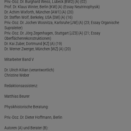
Priv.-Doz. Dr. Burghard Weiss, Lübeck [BW2] (A) (02)
Prof. Dr. Klaus Winter, Berlin [KW] (A) (Essay Neutrinophysik)
Dr. Achim Wixforth, München [AW1] (A) (20)
Dr. Steffen Wolf, Berkeley, USA [SW] (A) (16)
Priv.-Doz. Dr. Jochen Wosnitza, Karlsruhe [JW] (A) (23; Essay Organische
Supraleiter)
Priv.-Doz. Dr. Jörg Zegenhagen, Stuttgart [JZ3] (A) (21; Essay
Oberflächenrekonstruktionen)
Dr. Kai Zuber, Dortmund [KZ] (A) (19)
Dr. Werner Zwerger, München [WZ] (A) (20)
Mitarbeiter Band V
Dr. Ulrich Kilian (verantwortlich)
Christine Weber
Redaktionsassistenz:
Matthias Beurer
Physikhistorische Beratung:
Priv.-Doz. Dr. Dieter Hoffmann, Berlin
Autoren (A) und Berater (B):