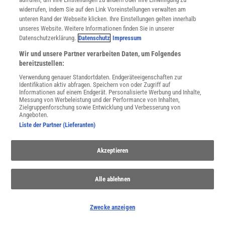
Mathematik der Strömungen
| Wer löst das Navier-Stokes-
widerrufen, indem Sie auf den Link Voreinstellungen verwalten am
Problem – Mensch oder KI?
unteren Rand der Webseite klicken. Ihre Einstellungen gelten innerhalb
unseres Website. Weitere Informationen finden Sie in unserer
Künstliche Intelligenz
| KI entwirft Experimente, die kein Mensch
Datenschutzerklärung.
Datenschutz
Impressum
mehr versteht
Wir und unsere Partner verarbeiten Daten, um Folgendes
Schwarzes Loch im Labor
| Hawking-Strahlung könnte einfacher
bereitzustellen:
entstehen als gedacht
Verwendung genauer Standortdaten. Endgeräteeigenschaften zur
Faktencheck Windenergie
| Fünf Fragen und Antworten zur
Identifikation aktiv abfragen. Speichern von oder Zugriff auf
Gefahr durch Windräder
Informationen auf einem Endgerät. Personalisierte Werbung und Inhalte,
Messung von Werbeleistung und der Performance von Inhalten,
Modernisierung am Cern
| Teilchenbeschleuniger bis 2030
Zielgruppenforschung sowie Entwicklung und Verbesserung von
abgeschaltet
Angeboten.
Liste der Partner (Lieferanten)
Fourier-Pixel
| Der Weg zu sehenden Displays
Fußball
| Wie der WM-Ball Torhüter täuscht
Akzeptieren
Fäkalphysik
| Wattwürmer offenbaren Gravitationsgesetz der
Kothaufen
Quantencomputing
| Experten zweifeln an Microsofts
Alle ablehnen
topologischem Qubit
»Ich mag Physik«
| Der innere Funke
Zwecke anzeigen
Teilchen und Antiteilchen
| Wo bleibt der Unterschied zwischen
Materie und Antimaterie?