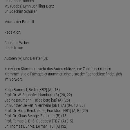
Dr. Gunnar Radons
MS (Optics) Lynn Schilling-Benz
Dr. Joachim Schüller
Mitarbeiter Band III
Redaktion:
Christine Weber
Ulrich Kilian
Autoren (A) und Berater (B):
In eckigen Klammern steht das Autorenkürzel, die Zahl in der runden
Klammer ist die Fachgebietsnummer; eine Liste der Fachgebiete findet sich
im Vorwort.
Katja Bammel, Berlin [KB2] (A) (13)
Prof. Dr. W. Bauhofer, Hamburg (B) (20, 22)
Sabine Baumann, Heidelberg [SB] (A) (26)
Dr. Günther Beikert, Viernheim [GB1] (A) (04, 10, 25)
Prof. Dr. Hans Berckhemer, Frankfurt [HB1] (A, B) (29)
Prof. Dr. Klaus Bethge, Frankfurt (B) (18)
Prof. Tamás S. Biró, Budapest [TB2] (A) (15)
Dr. Thomas Bührke, Leimen [TB] (A) (32)