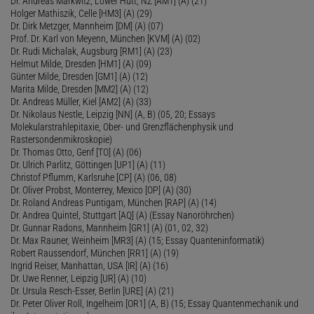
Dr. Andreas Markwitz, Lower Hutt, NZ [AM1] (A) (21)
Holger Mathiszik, Celle [HM3] (A) (29)
Dr. Dirk Metzger, Mannheim [DM] (A) (07)
Prof. Dr. Karl von Meyenn, München [KVM] (A) (02)
Dr. Rudi Michalak, Augsburg [RM1] (A) (23)
Helmut Milde, Dresden [HM1] (A) (09)
Günter Milde, Dresden [GM1] (A) (12)
Marita Milde, Dresden [MM2] (A) (12)
Dr. Andreas Müller, Kiel [AM2] (A) (33)
Dr. Nikolaus Nestle, Leipzig [NN] (A, B) (05, 20; Essays
Molekularstrahlepitaxie, Ober- und Grenzflächenphysik und
Rastersondenmikroskopie)
Dr. Thomas Otto, Genf [TO] (A) (06)
Dr. Ulrich Parlitz, Göttingen [UP1] (A) (11)
Christof Pflumm, Karlsruhe [CP] (A) (06, 08)
Dr. Oliver Probst, Monterrey, Mexico [OP] (A) (30)
Dr. Roland Andreas Puntigam, München [RAP] (A) (14)
Dr. Andrea Quintel, Stuttgart [AQ] (A) (Essay Nanoröhrchen)
Dr. Gunnar Radons, Mannheim [GR1] (A) (01, 02, 32)
Dr. Max Rauner, Weinheim [MR3] (A) (15; Essay Quanteninformatik)
Robert Raussendorf, München [RR1] (A) (19)
Ingrid Reiser, Manhattan, USA [IR] (A) (16)
Dr. Uwe Renner, Leipzig [UR] (A) (10)
Dr. Ursula Resch-Esser, Berlin [URE] (A) (21)
Dr. Peter Oliver Roll, Ingelheim [OR1] (A, B) (15; Essay Quantenmechanik und