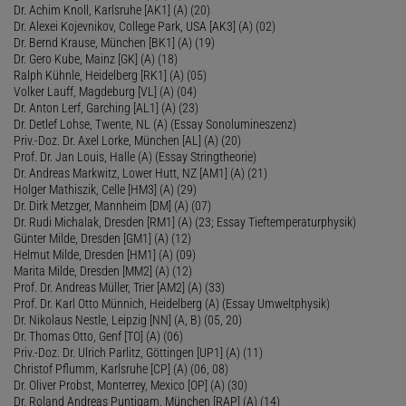
Dr. Achim Knoll, Karlsruhe [AK1] (A) (20)
Dr. Alexei Kojevnikov, College Park, USA [AK3] (A) (02)
Dr. Bernd Krause, München [BK1] (A) (19)
Dr. Gero Kube, Mainz [GK] (A) (18)
Ralph Kühnle, Heidelberg [RK1] (A) (05)
Volker Lauff, Magdeburg [VL] (A) (04)
Dr. Anton Lerf, Garching [AL1] (A) (23)
Dr. Detlef Lohse, Twente, NL (A) (Essay Sonolumineszenz)
Priv.-Doz. Dr. Axel Lorke, München [AL] (A) (20)
Prof. Dr. Jan Louis, Halle (A) (Essay Stringtheorie)
Dr. Andreas Markwitz, Lower Hutt, NZ [AM1] (A) (21)
Holger Mathiszik, Celle [HM3] (A) (29)
Dr. Dirk Metzger, Mannheim [DM] (A) (07)
Dr. Rudi Michalak, Dresden [RM1] (A) (23; Essay Tieftemperaturphysik)
Günter Milde, Dresden [GM1] (A) (12)
Helmut Milde, Dresden [HM1] (A) (09)
Marita Milde, Dresden [MM2] (A) (12)
Prof. Dr. Andreas Müller, Trier [AM2] (A) (33)
Prof. Dr. Karl Otto Münnich, Heidelberg (A) (Essay Umweltphysik)
Dr. Nikolaus Nestle, Leipzig [NN] (A, B) (05, 20)
Dr. Thomas Otto, Genf [TO] (A) (06)
Priv.-Doz. Dr. Ulrich Parlitz, Göttingen [UP1] (A) (11)
Christof Pflumm, Karlsruhe [CP] (A) (06, 08)
Dr. Oliver Probst, Monterrey, Mexico [OP] (A) (30)
Dr. Roland Andreas Puntigam, München [RAP] (A) (14)