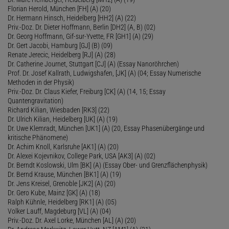
Florian Herold, München [FH] (A) (20)
Dr. Hermann Hinsch, Heidelberg [HH2] (A) (22)
Priv.-Doz. Dr. Dieter Hoffmann, Berlin [DH2] (A, B) (02)
Dr. Georg Hoffmann, Gif-sur-Yvette, FR [GH1] (A) (29)
Dr. Gert Jacobi, Hamburg [GJ] (B) (09)
Renate Jerecic, Heidelberg [RJ] (A) (28)
Dr. Catherine Journet, Stuttgart [CJ] (A) (Essay Nanoröhrchen)
Prof. Dr. Josef Kallrath, Ludwigshafen, [JK] (A) (04; Essay Numerische
Methoden in der Physik)
Priv.-Doz. Dr. Claus Kiefer, Freiburg [CK] (A) (14, 15; Essay
Quantengravitation)
Richard Kilian, Wiesbaden [RK3] (22)
Dr. Ulrich Kilian, Heidelberg [UK] (A) (19)
Dr. Uwe Klemradt, München [UK1] (A) (20, Essay Phasenübergänge und
kritische Phänomene)
Dr. Achim Knoll, Karlsruhe [AK1] (A) (20)
Dr. Alexei Kojevnikov, College Park, USA [AK3] (A) (02)
Dr. Berndt Koslowski, Ulm [BK] (A) (Essay Ober- und Grenzflächenphysik)
Dr. Bernd Krause, München [BK1] (A) (19)
Dr. Jens Kreisel, Grenoble [JK2] (A) (20)
Dr. Gero Kube, Mainz [GK] (A) (18)
Ralph Kühnle, Heidelberg [RK1] (A) (05)
Volker Lauff, Magdeburg [VL] (A) (04)
Priv.-Doz. Dr. Axel Lorke, München [AL] (A) (20)