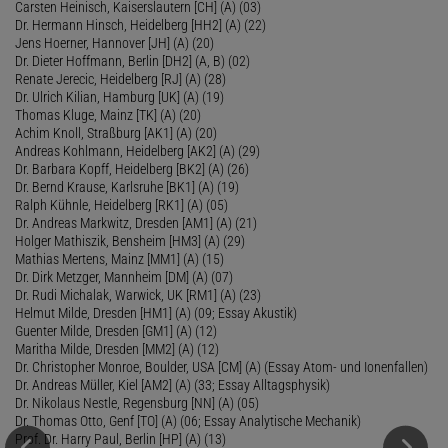
Carsten Heinisch, Kaiserslautern [CH] (A) (03)
Dr. Hermann Hinsch, Heidelberg [HH2] (A) (22)
Jens Hoerner, Hannover [JH] (A) (20)
Dr. Dieter Hoffmann, Berlin [DH2] (A, B) (02)
Renate Jerecic, Heidelberg [RJ] (A) (28)
Dr. Ulrich Kilian, Hamburg [UK] (A) (19)
Thomas Kluge, Mainz [TK] (A) (20)
Achim Knoll, Straßburg [AK1] (A) (20)
Andreas Kohlmann, Heidelberg [AK2] (A) (29)
Dr. Barbara Kopff, Heidelberg [BK2] (A) (26)
Dr. Bernd Krause, Karlsruhe [BK1] (A) (19)
Ralph Kühnle, Heidelberg [RK1] (A) (05)
Dr. Andreas Markwitz, Dresden [AM1] (A) (21)
Holger Mathiszik, Bensheim [HM3] (A) (29)
Mathias Mertens, Mainz [MM1] (A) (15)
Dr. Dirk Metzger, Mannheim [DM] (A) (07)
Dr. Rudi Michalak, Warwick, UK [RM1] (A) (23)
Helmut Milde, Dresden [HM1] (A) (09; Essay Akustik)
Guenter Milde, Dresden [GM1] (A) (12)
Maritha Milde, Dresden [MM2] (A) (12)
Dr. Christopher Monroe, Boulder, USA [CM] (A) (Essay Atom- und Ionenfallen)
Dr. Andreas Müller, Kiel [AM2] (A) (33; Essay Alltagsphysik)
Dr. Nikolaus Nestle, Regensburg [NN] (A) (05)
Dr. Thomas Otto, Genf [TO] (A) (06; Essay Analytische Mechanik)
Prof. Dr. Harry Paul, Berlin [HP] (A) (13)