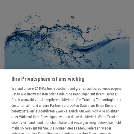
Ihre Privatsphäre ist uns wichtig
WASSER IN 2D
:
Zweidimensionales Wasser ist unerwartet
Wir und unsere
218
-Partner speichern und greifen auf personenbezogene
Daten wie Browserdaten oder eindeutige Kennungen auf Ihrem Gerät zu.
chaotisch
Durch Auswahl von Akzeptieren aktivieren Sie Tracking-Technologien für
die unter „Wir und unsere Partner verarbeiten Daten, um Ihnen Dienste
Mit einer solchen Unordnung hatten die Forschenden nicht
bereitzustellen“ aufgeführten Zwecke. Durch Auswahl von Alle ablehnen
gerechnet: Eine ultradünne Wasserschicht aus nur einer Lage
oder Widerruf Ihrer Einwilligung werden diese deaktiviert. Wenn Tracker
Moleküle ist erstaunlich asymmetrisch.
deaktiviert sind, sind manche Inhalte und Anzeigen möglicherweise nicht
mehr so relevant für Sie. Sie können dieses Menü jederzeit wieder
aufrufen, um Ihre Einstellungen zu ändern oder Ihre Einwilligung zu