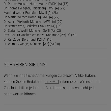
Dr. Patrick Voss-de Haan, Mainz [PVDH] (A) (17)
Dr. Thomas Wagner, Heidelberg [TW2] (A) (29)
Manfred Weber, Frankfurt [MW1] (A) (28)
Dr. Martin Werner, Hamburg [MW] (A) (29)
Dr. Achim Wixforth, München [AW1] (A) (20)
Dr. Steffen Wolf, Berkeley, USA [SW] (A) (16)
Dr. Stefan L. Wolff, München [SW1] (A) (02)
Priv.-Doz. Dr. Jochen Wosnitza, Karlsruhe [JW] (A) (23)
Dr. Kai Zuber, Dortmund [KZ] (A) (19)
Dr. Werner Zwerger, München [WZ] (A) (20)
SCHREIBEN SIE UNS!
Wenn Sie inhaltliche Anmerkungen zu diesem Artikel haben,
können Sie die Redaktion
per E-Mail
informieren. Wir lesen Ihre
Zuschrift, bitten jedoch um Verständnis, dass wir nicht jede
beantworten können.