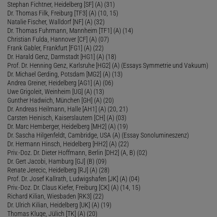
Stephan Fichtner, Heidelberg [SF] (A) (31)
Dr. Thomas Filk, Freiburg [TF3] (A) (10, 15)
Natalie Fischer, Walldorf [NF] (A) (32)
Dr. Thomas Fuhrmann, Mannheim [TF1] (A) (14)
Christian Fulda, Hannover [CF] (A) (07)
Frank Gabler, Frankfurt [FG1] (A) (22)
Dr. Harald Genz, Darmstadt [HG1] (A) (18)
Prof. Dr. Henning Genz, Karlsruhe [HG2] (A) (Essays Symmetrie und Vakuum)
Dr. Michael Gerding, Potsdam [MG2] (A) (13)
Andrea Greiner, Heidelberg [AG1] (A) (06)
Uwe Grigoleit, Weinheim [UG] (A) (13)
Gunther Hadwich, München [GH] (A) (20)
Dr. Andreas Heilmann, Halle [AH1] (A) (20, 21)
Carsten Heinisch, Kaiserslautern [CH] (A) (03)
Dr. Marc Hemberger, Heidelberg [MH2] (A) (19)
Dr. Sascha Hilgenfeldt, Cambridge, USA (A) (Essay Sonolumineszenz)
Dr. Hermann Hinsch, Heidelberg [HH2] (A) (22)
Priv.-Doz. Dr. Dieter Hoffmann, Berlin [DH2] (A, B) (02)
Dr. Gert Jacobi, Hamburg [GJ] (B) (09)
Renate Jerecic, Heidelberg [RJ] (A) (28)
Prof. Dr. Josef Kallrath, Ludwigshafen [JK] (A) (04)
Priv.-Doz. Dr. Claus Kiefer, Freiburg [CK] (A) (14, 15)
Richard Kilian, Wiesbaden [RK3] (22)
Dr. Ulrich Kilian, Heidelberg [UK] (A) (19)
Thomas Kluge, Jülich [TK] (A) (20)