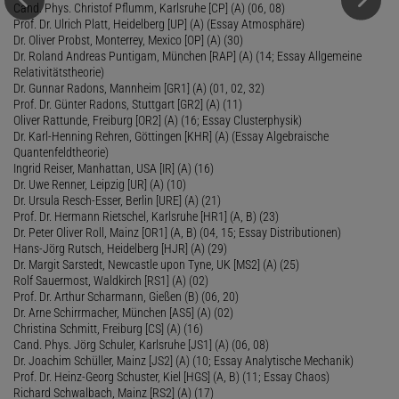
Cand. Phys. Christof Pflumm, Karlsruhe [CP] (A) (06, 08)
Prof. Dr. Ulrich Platt, Heidelberg [UP] (A) (Essay Atmosphäre)
Dr. Oliver Probst, Monterrey, Mexico [OP] (A) (30)
Dr. Roland Andreas Puntigam, München [RAP] (A) (14; Essay Allgemeine
Relativitätstheorie)
Dr. Gunnar Radons, Mannheim [GR1] (A) (01, 02, 32)
Prof. Dr. Günter Radons, Stuttgart [GR2] (A) (11)
Oliver Rattunde, Freiburg [OR2] (A) (16; Essay Clusterphysik)
Dr. Karl-Henning Rehren, Göttingen [KHR] (A) (Essay Algebraische
Quantenfeldtheorie)
Ingrid Reiser, Manhattan, USA [IR] (A) (16)
Dr. Uwe Renner, Leipzig [UR] (A) (10)
Dr. Ursula Resch-Esser, Berlin [URE] (A) (21)
Prof. Dr. Hermann Rietschel, Karlsruhe [HR1] (A, B) (23)
Dr. Peter Oliver Roll, Mainz [OR1] (A, B) (04, 15; Essay Distributionen)
Hans-Jörg Rutsch, Heidelberg [HJR] (A) (29)
Dr. Margit Sarstedt, Newcastle upon Tyne, UK [MS2] (A) (25)
Rolf Sauermost, Waldkirch [RS1] (A) (02)
Prof. Dr. Arthur Scharmann, Gießen (B) (06, 20)
Dr. Arne Schirrmacher, München [AS5] (A) (02)
Christina Schmitt, Freiburg [CS] (A) (16)
Cand. Phys. Jörg Schuler, Karlsruhe [JS1] (A) (06, 08)
Dr. Joachim Schüller, Mainz [JS2] (A) (10; Essay Analytische Mechanik)
Prof. Dr. Heinz-Georg Schuster, Kiel [HGS] (A, B) (11; Essay Chaos)
Richard Schwalbach, Mainz [RS2] (A) (17)