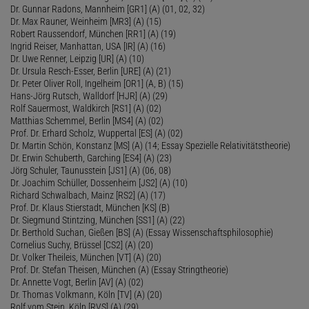
Dr. Gunnar Radons, Mannheim [GR1] (A) (01, 02, 32)
Dr. Max Rauner, Weinheim [MR3] (A) (15)
Robert Raussendorf, München [RR1] (A) (19)
Ingrid Reiser, Manhattan, USA [IR] (A) (16)
Dr. Uwe Renner, Leipzig [UR] (A) (10)
Dr. Ursula Resch-Esser, Berlin [URE] (A) (21)
Dr. Peter Oliver Roll, Ingelheim [OR1] (A, B) (15)
Hans-Jörg Rutsch, Walldorf [HJR] (A) (29)
Rolf Sauermost, Waldkirch [RS1] (A) (02)
Matthias Schemmel, Berlin [MS4] (A) (02)
Prof. Dr. Erhard Scholz, Wuppertal [ES] (A) (02)
Dr. Martin Schön, Konstanz [MS] (A) (14; Essay Spezielle Relativitätstheorie)
Dr. Erwin Schuberth, Garching [ES4] (A) (23)
Jörg Schuler, Taunusstein [JS1] (A) (06, 08)
Dr. Joachim Schüller, Dossenheim [JS2] (A) (10)
Richard Schwalbach, Mainz [RS2] (A) (17)
Prof. Dr. Klaus Stierstadt, München [KS] (B)
Dr. Siegmund Stintzing, München [SS1] (A) (22)
Dr. Berthold Suchan, Gießen [BS] (A) (Essay Wissenschaftsphilosophie)
Cornelius Suchy, Brüssel [CS2] (A) (20)
Dr. Volker Theileis, München [VT] (A) (20)
Prof. Dr. Stefan Theisen, München (A) (Essay Stringtheorie)
Dr. Annette Vogt, Berlin [AV] (A) (02)
Dr. Thomas Volkmann, Köln [TV] (A) (20)
Rolf vom Stein, Köln [RVS] (A) (29)