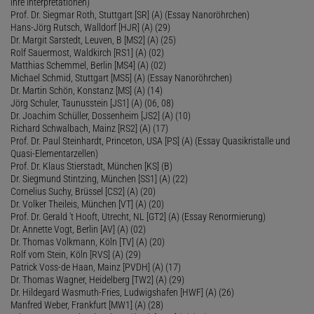
ihre Interpretationen)
Prof. Dr. Siegmar Roth, Stuttgart [SR] (A) (Essay Nanoröhrchen)
Hans-Jörg Rutsch, Walldorf [HJR] (A) (29)
Dr. Margit Sarstedt, Leuven, B [MS2] (A) (25)
Rolf Sauermost, Waldkirch [RS1] (A) (02)
Matthias Schemmel, Berlin [MS4] (A) (02)
Michael Schmid, Stuttgart [MS5] (A) (Essay Nanoröhrchen)
Dr. Martin Schön, Konstanz [MS] (A) (14)
Jörg Schuler, Taunusstein [JS1] (A) (06, 08)
Dr. Joachim Schüller, Dossenheim [JS2] (A) (10)
Richard Schwalbach, Mainz [RS2] (A) (17)
Prof. Dr. Paul Steinhardt, Princeton, USA [PS] (A) (Essay Quasikristalle und
Quasi-Elementarzellen)
Prof. Dr. Klaus Stierstadt, München [KS] (B)
Dr. Siegmund Stintzing, München [SS1] (A) (22)
Cornelius Suchy, Brüssel [CS2] (A) (20)
Dr. Volker Theileis, München [VT] (A) (20)
Prof. Dr. Gerald 't Hooft, Utrecht, NL [GT2] (A) (Essay Renormierung)
Dr. Annette Vogt, Berlin [AV] (A) (02)
Dr. Thomas Volkmann, Köln [TV] (A) (20)
Rolf vom Stein, Köln [RVS] (A) (29)
Patrick Voss-de Haan, Mainz [PVDH] (A) (17)
Dr. Thomas Wagner, Heidelberg [TW2] (A) (29)
Dr. Hildegard Wasmuth-Fries, Ludwigshafen [HWF] (A) (26)
Manfred Weber, Frankfurt [MW1] (A) (28)