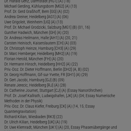
Dr. Harald Genz, Darmstadt [HG1] (A) (18)
Michael Gerding, Kühlungsborn [MG2] (A) (13)
Prof. Dr. Gerd Graßhoff, Bern [GG] (A) (02)
Andrea Greiner, Heidelberg [AG1] (A) (06)
Uwe Grigoleit, Weinheim [UG] (A) (13)
Prof. Dr. Michael Grodzicki, Salzburg [MG1] (B) (01, 16)
Gunther Hadwich, München [GH] (A) (20)
Dr. Andreas Heilmann, Halle [AH1] (A) (20, 21)
Carsten Heinisch, Kaiserslautern [CH] (A) (03)
Dr. Christoph Heinze, Hamburg [CH3] (A) (29)
Dr. Marc Hemberger, Heidelberg [MH2] (A) (19)
Florian Herold, München [FH] (A) (20)
Dr. Hermann Hinsch, Heidelberg [HH2] (A) (22)
Priv.-Doz. Dr. Dieter Hoffmann, Berlin [DH2] (A, B) (02)
Dr. Georg Hoffmann, Gif-sur-Yvette, FR [GH1] (A) (29)
Dr. Gert Jacobi, Hamburg [GJ] (B) (09)
Renate Jerecic, Heidelberg [RJ] (A) (28)
Dr. Catherine Journet, Stuttgart [CJ] (A) (Essay Nanoröhrchen)
Prof. Dr. Josef Kallrath, Ludwigshafen, [JK] (A) (04; Essay Numerische
Methoden in der Physik)
Priv.-Doz. Dr. Claus Kiefer, Freiburg [CK] (A) (14, 15; Essay
Quantengravitation)
Richard Kilian, Wiesbaden [RK3] (22)
Dr. Ulrich Kilian, Heidelberg [UK] (A) (19)
Dr. Uwe Klemradt, München [UK1] (A) (20, Essay Phasenübergänge und