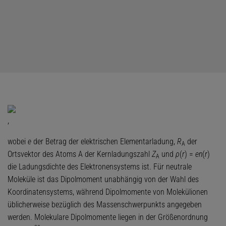
,
wobei
e
der Betrag der elektrischen Elementarladung,
R
der
A
Ortsvektor des Atoms A der Kernladungszahl
Z
und
ρ
(
r
) =
en
(
r
)
A
die Ladungsdichte des Elektronensystems ist. Für neutrale
Moleküle ist das Dipolmoment unabhängig von der Wahl des
Koordinatensystems, während Dipolmomente von Molekülionen
üblicherweise bezüglich des Massenschwerpunkts angegeben
werden. Molekulare Dipolmomente liegen in der Größenordnung