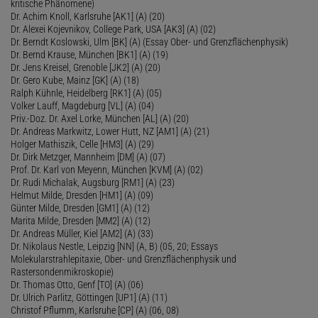
kritische Phänomene)
Dr. Achim Knoll, Karlsruhe [AK1] (A) (20)
Dr. Alexei Kojevnikov, College Park, USA [AK3] (A) (02)
Dr. Berndt Koslowski, Ulm [BK] (A) (Essay Ober- und Grenzflächenphysik)
Dr. Bernd Krause, München [BK1] (A) (19)
Dr. Jens Kreisel, Grenoble [JK2] (A) (20)
Dr. Gero Kube, Mainz [GK] (A) (18)
Ralph Kühnle, Heidelberg [RK1] (A) (05)
Volker Lauff, Magdeburg [VL] (A) (04)
Priv.-Doz. Dr. Axel Lorke, München [AL] (A) (20)
Dr. Andreas Markwitz, Lower Hutt, NZ [AM1] (A) (21)
Holger Mathiszik, Celle [HM3] (A) (29)
Dr. Dirk Metzger, Mannheim [DM] (A) (07)
Prof. Dr. Karl von Meyenn, München [KVM] (A) (02)
Dr. Rudi Michalak, Augsburg [RM1] (A) (23)
Helmut Milde, Dresden [HM1] (A) (09)
Günter Milde, Dresden [GM1] (A) (12)
Marita Milde, Dresden [MM2] (A) (12)
Dr. Andreas Müller, Kiel [AM2] (A) (33)
Dr. Nikolaus Nestle, Leipzig [NN] (A, B) (05, 20; Essays
Molekularstrahlepitaxie, Ober- und Grenzflächenphysik und
Rastersondenmikroskopie)
Dr. Thomas Otto, Genf [TO] (A) (06)
Dr. Ulrich Parlitz, Göttingen [UP1] (A) (11)
Christof Pflumm, Karlsruhe [CP] (A) (06, 08)