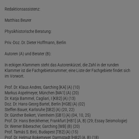
Redaktionsassistenz:
Matthias Beurer
Physikhistorische Beratung:
Priv.-Doz. Dr. Dieter Hoffmann, Berlin
Autoren (A) und Berater (B):
In eckigen Klammern steht das Autorenkürzel, die Zahl in der runden
Klammer ist die Fachgebietsnummer; eine Liste der Fachgebiete findet sich
im Vorwort.
Prof. Dr. Klaus Andres, Garching [KA] (A) (10)
Markus Aspelmeyer, München [MA1] (A) (20)
Dr. Katja Bammel, Cagliari, I [KB2] (A) (13)
Doz. Dr. Hans-Georg Bartel, Berlin [HGB] (A) (02)
Steffen Bauer, Karlsruhe [SB2] (A) (20, 22)
Dr. Günther Beikert, Viernheim [GB1] (A) (04, 10, 25)
Prof. Dr. Hans Berckhemer, Frankfurt [HB1] (A, B) (29; Essay Seismologie)
Dr. Werner Biberacher, Garching [WB] (B) (20)
Prof. Tamás S. Biró, Budapest [TB2] (A) (15)
Prof. Dr. Helmut Bokemeyer, Darmstadt [HB2] (A, B) (18)