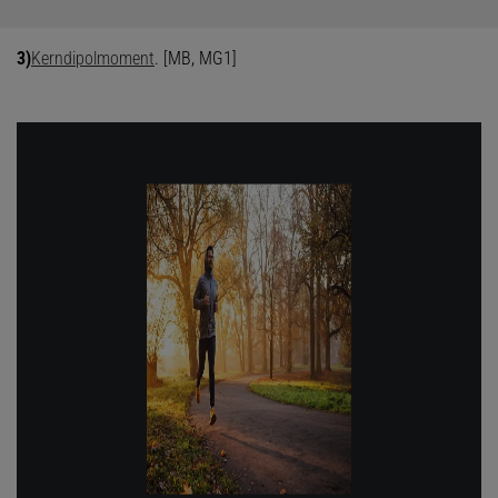
3)
Kerndipolmoment
. [MB, MG1]