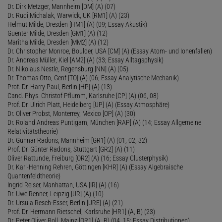
Dr. Dirk Metzger, Mannheim [DM] (A) (07)
Dr. Rudi Michalak, Warwick, UK [RM1] (A) (23)
Helmut Milde, Dresden [HM1] (A) (09; Essay Akustik)
Guenter Milde, Dresden [GM1] (A) (12)
Maritha Milde, Dresden [MM2] (A) (12)
Dr. Christopher Monroe, Boulder, USA [CM] (A) (Essay Atom- und Ionenfallen)
Dr. Andreas Müller, Kiel [AM2] (A) (33; Essay Alltagsphysik)
Dr. Nikolaus Nestle, Regensburg [NN] (A) (05)
Dr. Thomas Otto, Genf [TO] (A) (06; Essay Analytische Mechanik)
Prof. Dr. Harry Paul, Berlin [HP] (A) (13)
Cand. Phys. Christof Pflumm, Karlsruhe [CP] (A) (06, 08)
Prof. Dr. Ulrich Platt, Heidelberg [UP] (A) (Essay Atmosphäre)
Dr. Oliver Probst, Monterrey, Mexico [OP] (A) (30)
Dr. Roland Andreas Puntigam, München [RAP] (A) (14; Essay Allgemeine
Relativitätstheorie)
Dr. Gunnar Radons, Mannheim [GR1] (A) (01, 02, 32)
Prof. Dr. Günter Radons, Stuttgart [GR2] (A) (11)
Oliver Rattunde, Freiburg [OR2] (A) (16; Essay Clusterphysik)
Dr. Karl-Henning Rehren, Göttingen [KHR] (A) (Essay Algebraische
Quantenfeldtheorie)
Ingrid Reiser, Manhattan, USA [IR] (A) (16)
Dr. Uwe Renner, Leipzig [UR] (A) (10)
Dr. Ursula Resch-Esser, Berlin [URE] (A) (21)
Prof. Dr. Hermann Rietschel, Karlsruhe [HR1] (A, B) (23)
Dr. Peter Oliver Roll, Mainz [OR1] (A, B) (04, 15; Essay Distributionen)