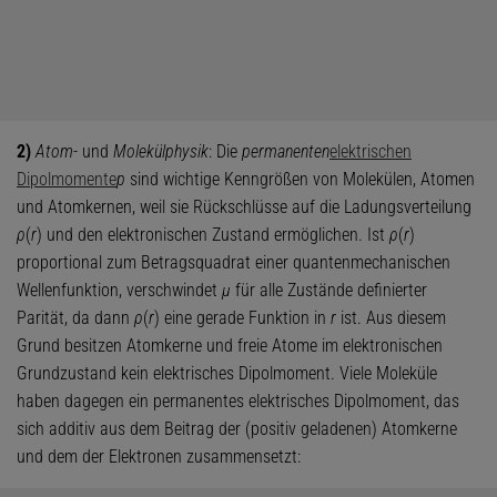
2)
Atom
- und
Molekülphysik
: Die
permanenten
elektrischen
Dipolmomente
p
sind wichtige Kenngrößen von Molekülen, Atomen
und Atomkernen, weil sie Rückschlüsse auf die Ladungsverteilung
ρ
(
r
) und den elektronischen Zustand ermöglichen. Ist
ρ
(
r
)
proportional zum Betragsquadrat einer quantenmechanischen
Wellenfunktion, verschwindet
μ
für alle Zustände definierter
Parität, da dann
ρ
(
r
) eine gerade Funktion in
r
ist. Aus diesem
Grund besitzen Atomkerne und freie Atome im elektronischen
Grundzustand kein elektrisches Dipolmoment. Viele Moleküle
haben dagegen ein permanentes elektrisches Dipolmoment, das
sich additiv aus dem Beitrag der (positiv geladenen) Atomkerne
und dem der Elektronen zusammensetzt: