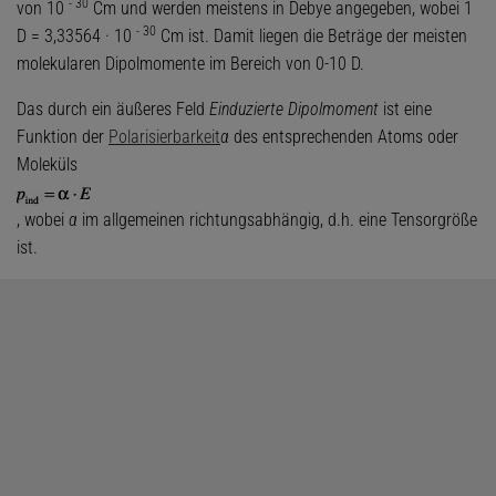
-
30
von 10
Cm und werden meistens in Debye angegeben, wobei 1
-
30
D = 3,33564 · 10
Cm ist. Damit liegen die Beträge der meisten
molekularen Dipolmomente im Bereich von 0-10 D.
Das durch ein äußeres Feld
E
induzierte Dipolmoment
ist eine
Funktion der
Polarisierbarkeit
α
des entsprechenden Atoms oder
Moleküls
, wobei
α
im allgemeinen richtungsabhängig, d.h. eine Tensorgröße
ist.