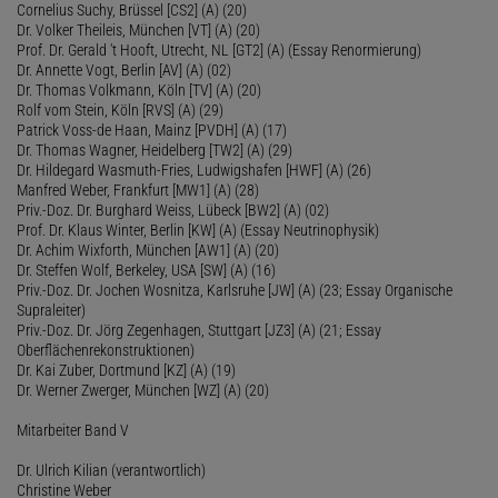
Cornelius Suchy, Brüssel [CS2] (A) (20)
Dr. Volker Theileis, München [VT] (A) (20)
Prof. Dr. Gerald 't Hooft, Utrecht, NL [GT2] (A) (Essay Renormierung)
Dr. Annette Vogt, Berlin [AV] (A) (02)
Dr. Thomas Volkmann, Köln [TV] (A) (20)
Rolf vom Stein, Köln [RVS] (A) (29)
Patrick Voss-de Haan, Mainz [PVDH] (A) (17)
Dr. Thomas Wagner, Heidelberg [TW2] (A) (29)
Dr. Hildegard Wasmuth-Fries, Ludwigshafen [HWF] (A) (26)
Manfred Weber, Frankfurt [MW1] (A) (28)
Priv.-Doz. Dr. Burghard Weiss, Lübeck [BW2] (A) (02)
Prof. Dr. Klaus Winter, Berlin [KW] (A) (Essay Neutrinophysik)
Dr. Achim Wixforth, München [AW1] (A) (20)
Dr. Steffen Wolf, Berkeley, USA [SW] (A) (16)
Priv.-Doz. Dr. Jochen Wosnitza, Karlsruhe [JW] (A) (23; Essay Organische
Supraleiter)
Priv.-Doz. Dr. Jörg Zegenhagen, Stuttgart [JZ3] (A) (21; Essay
Oberflächenrekonstruktionen)
Dr. Kai Zuber, Dortmund [KZ] (A) (19)
Dr. Werner Zwerger, München [WZ] (A) (20)
Mitarbeiter Band V
Dr. Ulrich Kilian (verantwortlich)
Christine Weber