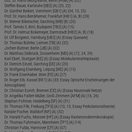
Doz. Dr. Hans-Georg Bartel, Berlin [HGB] (A) (02)
Steffen Bauer, Karlsruhe [SB2] (A) (20, 22)
Dr. Günther Beikert, Viernheim [GB1] (A) (04, 10, 25)
Prof. Dr. Hans Berckhemer, Frankfurt [HB1] (A, B) (29)
Dr. Werner Biberacher, Garching [WB] (B) (20)
Prof. Tamás S. Biró, Budapest [TB2] (A) (15)
Prof. Dr. Helmut Bokemeyer, Darmstadt [HB2] (A, B) (18)
Dr. Ulf Borgeest, Hamburg [UB2] (A) (Essay Quasare)
Dr. Thomas Bührke, Leimen [TB] (A) (32)
Jochen Büttner, Berlin [JB] (A) (02)
Dr. Matthias Delbrück, Dossenheim [MD] (A) (12, 24, 29)
Karl Eberl, Stuttgart [KE] (A) (Essay Molekularstrahlepitaxie)
Dr. Dietrich Einzel, Garching [DE] (A) (20)
Dr. Wolfgang Eisenberg, Leipzig [WE] (A) (15)
Dr. Frank Eisenhaber, Wien [FE] (A) (27)
Dr. Roger Erb, Kassel [RE1] (A) (33; Essay Optische Erscheinungen der
Atmosphäre)
Dr. Christian Eurich, Bremen [CE] (A) (Essay Neuronale Netze)
Dr. Angelika Fallert-Müller, Groß-Zimmern [AFM] (A) (16, 26)
Stephan Fichtner, Heidelberg [SF] (A) (31)
Dr. Thomas Filk, Freiburg [TF3] (A) (10, 15; Essay Perkolationstheorie)
Natalie Fischer, Walldorf [NF] (A) (32)
Dr. Harald Fuchs, Münster [HF] (A) (Essay Rastersondenmikroskopie)
Dr. Thomas Fuhrmann, Mannheim [TF1] (A) (14)
Christian Fulda, Hannover [CF] (A) (07)