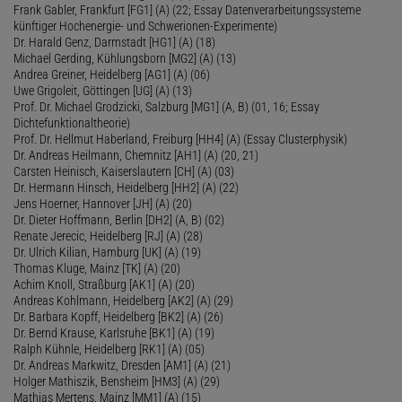
Frank Gabler, Frankfurt [FG1] (A) (22; Essay Datenverarbeitungssysteme
künftiger Hochenergie- und Schwerionen-Experimente)
Dr. Harald Genz, Darmstadt [HG1] (A) (18)
Michael Gerding, Kühlungsborn [MG2] (A) (13)
Andrea Greiner, Heidelberg [AG1] (A) (06)
Uwe Grigoleit, Göttingen [UG] (A) (13)
Prof. Dr. Michael Grodzicki, Salzburg [MG1] (A, B) (01, 16; Essay
Dichtefunktionaltheorie)
Prof. Dr. Hellmut Haberland, Freiburg [HH4] (A) (Essay Clusterphysik)
Dr. Andreas Heilmann, Chemnitz [AH1] (A) (20, 21)
Carsten Heinisch, Kaiserslautern [CH] (A) (03)
Dr. Hermann Hinsch, Heidelberg [HH2] (A) (22)
Jens Hoerner, Hannover [JH] (A) (20)
Dr. Dieter Hoffmann, Berlin [DH2] (A, B) (02)
Renate Jerecic, Heidelberg [RJ] (A) (28)
Dr. Ulrich Kilian, Hamburg [UK] (A) (19)
Thomas Kluge, Mainz [TK] (A) (20)
Achim Knoll, Straßburg [AK1] (A) (20)
Andreas Kohlmann, Heidelberg [AK2] (A) (29)
Dr. Barbara Kopff, Heidelberg [BK2] (A) (26)
Dr. Bernd Krause, Karlsruhe [BK1] (A) (19)
Ralph Kühnle, Heidelberg [RK1] (A) (05)
Dr. Andreas Markwitz, Dresden [AM1] (A) (21)
Holger Mathiszik, Bensheim [HM3] (A) (29)
Mathias Mertens, Mainz [MM1] (A) (15)