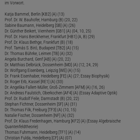
im Vorwort.
Katja Bammel, Berlin [KB2] (A) (13)
Prof. Dr. W. Bauhofer, Hamburg (B) (20, 22)
Sabine Baumann, Heidelberg [SB] (A) (26)
Dr. Günther Beikert, Viernheim [GB1] (A) (04, 10, 25)
Prof. Dr. Hans Berckhemer, Frankfurt [HB1] (A, B) (29)
Prof. Dr. Klaus Bethge, Frankfurt (B) (18)
Prof. Tamás S. Biró, Budapest [TB2] (A) (15)
Dr. Thomas Bührke, Leimen [TB] (A) (32)
Angela Burchard, Genf [AB] (A) (20, 22)
Dr. Matthias Delbrück, Dossenheim [MD] (A) (12, 24, 29)
Dr. Wolfgang Eisenberg, Leipzig [WE] (A) (15)
Dr. Frank Eisenhaber, Heidelberg [FE] (A) (27; Essay Biophysik)
Dr. Roger Erb, Kassel [RE1] (A) (33)
Dr. Angelika Fallert-Müller, Groß-Zimmern [AFM] (A) (16, 26)
Dr. Andreas Faulstich, Oberkochen [AF4] (A) (Essay Adaptive Optik)
Prof. Dr. Rudolf Feile, Darmstadt (B) (20, 22)
Stephan Fichtner, Dossenheim [SF] (A) (31)
Dr. Thomas Filk, Freiburg [TF3] (A) (10, 15)
Natalie Fischer, Dossenheim [NF] (A) (32)
Prof. Dr. Klaus Fredenhagen, Hamburg [KF2] (A) (Essay Algebraische
Quantenfeldtheorie)
Thomas Fuhrmann, Heidelberg [TF1] (A) (14)
Christian Fulda, Heidelberg [CF] (A) (07)