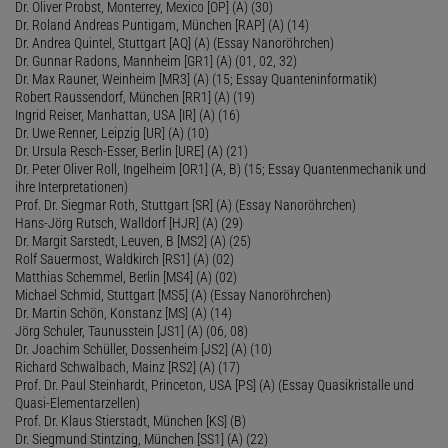
Dr. Oliver Probst, Monterrey, Mexico [OP] (A) (30)
Dr. Roland Andreas Puntigam, München [RAP] (A) (14)
Dr. Andrea Quintel, Stuttgart [AQ] (A) (Essay Nanoröhrchen)
Dr. Gunnar Radons, Mannheim [GR1] (A) (01, 02, 32)
Dr. Max Rauner, Weinheim [MR3] (A) (15; Essay Quanteninformatik)
Robert Raussendorf, München [RR1] (A) (19)
Ingrid Reiser, Manhattan, USA [IR] (A) (16)
Dr. Uwe Renner, Leipzig [UR] (A) (10)
Dr. Ursula Resch-Esser, Berlin [URE] (A) (21)
Dr. Peter Oliver Roll, Ingelheim [OR1] (A, B) (15; Essay Quantenmechanik und
ihre Interpretationen)
Prof. Dr. Siegmar Roth, Stuttgart [SR] (A) (Essay Nanoröhrchen)
Hans-Jörg Rutsch, Walldorf [HJR] (A) (29)
Dr. Margit Sarstedt, Leuven, B [MS2] (A) (25)
Rolf Sauermost, Waldkirch [RS1] (A) (02)
Matthias Schemmel, Berlin [MS4] (A) (02)
Michael Schmid, Stuttgart [MS5] (A) (Essay Nanoröhrchen)
Dr. Martin Schön, Konstanz [MS] (A) (14)
Jörg Schuler, Taunusstein [JS1] (A) (06, 08)
Dr. Joachim Schüller, Dossenheim [JS2] (A) (10)
Richard Schwalbach, Mainz [RS2] (A) (17)
Prof. Dr. Paul Steinhardt, Princeton, USA [PS] (A) (Essay Quasikristalle und
Quasi-Elementarzellen)
Prof. Dr. Klaus Stierstadt, München [KS] (B)
Dr. Siegmund Stintzing, München [SS1] (A) (22)