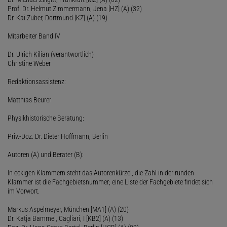
Prof. Dr. Helmut Zimmermann, Jena [HZ] (A) (32)
Dr. Kai Zuber, Dortmund [KZ] (A) (19)
Mitarbeiter Band IV
Dr. Ulrich Kilian (verantwortlich)
Christine Weber
Redaktionsassistenz:
Matthias Beurer
Physikhistorische Beratung:
Priv.-Doz. Dr. Dieter Hoffmann, Berlin
Autoren (A) und Berater (B):
In eckigen Klammern steht das Autorenkürzel, die Zahl in der runden
Klammer ist die Fachgebietsnummer; eine Liste der Fachgebiete findet sich
im Vorwort.
Markus Aspelmeyer, München [MA1] (A) (20)
Dr. Katja Bammel, Cagliari, I [KB2] (A) (13)