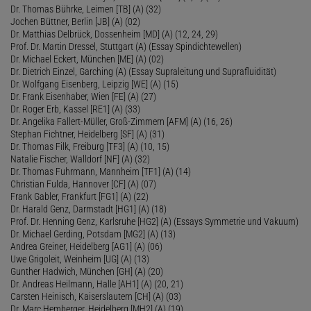
Dr. Thomas Bührke, Leimen [TB] (A) (32)
Jochen Büttner, Berlin [JB] (A) (02)
Dr. Matthias Delbrück, Dossenheim [MD] (A) (12, 24, 29)
Prof. Dr. Martin Dressel, Stuttgart (A) (Essay Spindichtewellen)
Dr. Michael Eckert, München [ME] (A) (02)
Dr. Dietrich Einzel, Garching (A) (Essay Supraleitung und Suprafluidität)
Dr. Wolfgang Eisenberg, Leipzig [WE] (A) (15)
Dr. Frank Eisenhaber, Wien [FE] (A) (27)
Dr. Roger Erb, Kassel [RE1] (A) (33)
Dr. Angelika Fallert-Müller, Groß-Zimmern [AFM] (A) (16, 26)
Stephan Fichtner, Heidelberg [SF] (A) (31)
Dr. Thomas Filk, Freiburg [TF3] (A) (10, 15)
Natalie Fischer, Walldorf [NF] (A) (32)
Dr. Thomas Fuhrmann, Mannheim [TF1] (A) (14)
Christian Fulda, Hannover [CF] (A) (07)
Frank Gabler, Frankfurt [FG1] (A) (22)
Dr. Harald Genz, Darmstadt [HG1] (A) (18)
Prof. Dr. Henning Genz, Karlsruhe [HG2] (A) (Essays Symmetrie und Vakuum)
Dr. Michael Gerding, Potsdam [MG2] (A) (13)
Andrea Greiner, Heidelberg [AG1] (A) (06)
Uwe Grigoleit, Weinheim [UG] (A) (13)
Gunther Hadwich, München [GH] (A) (20)
Dr. Andreas Heilmann, Halle [AH1] (A) (20, 21)
Carsten Heinisch, Kaiserslautern [CH] (A) (03)
Dr. Marc Hemberger, Heidelberg [MH2] (A) (19)