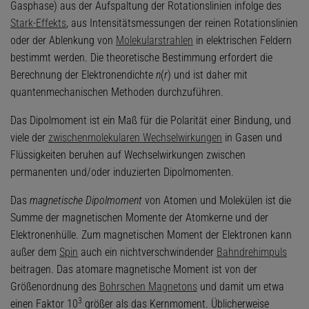
Gasphase) aus der Aufspaltung der Rotationslinien infolge des
Stark-Effekts
, aus Intensitätsmessungen der reinen Rotationslinien
oder der Ablenkung von
Molekularstrahlen
in elektrischen Feldern
bestimmt werden. Die theoretische Bestimmung erfordert die
Berechnung der Elektronendichte
n
(
r
) und ist daher mit
quantenmechanischen Methoden durchzuführen.
Das Dipolmoment ist ein Maß für die Polarität einer Bindung, und
viele der
zwischenmolekularen Wechselwirkungen
in Gasen und
Flüssigkeiten beruhen auf Wechselwirkungen zwischen
permanenten und/oder induzierten Dipolmomenten.
Das
magnetische Dipolmoment
von Atomen und Molekülen ist die
Summe der magnetischen Momente der Atomkerne und der
Elektronenhülle. Zum magnetischen Moment der Elektronen kann
außer dem
Spin
auch ein nichtverschwindender
Bahndrehimpuls
beitragen. Das atomare magnetische Moment ist von der
Größenordnung des
Bohrschen Magnetons
und damit um etwa
3
einen Faktor 10
größer als das Kernmoment. Üblicherweise