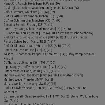
Hans-Jörg Rutsch, Heidelberg [HJR] (A) (29)
Dr. Margit Sarstedt, Newcastle upon Tyne, UK [MS2] (A) (25)
Rolf Sauermost, Waldkirch [RS1] (A) (02)
Prof. Dr. Arthur Scharmann, Gießen (B) (06, 20)
Dr. Arne Schirrmacher, München [AS5] (A) (02)
Christina Schmitt, Freiburg [CS] (A) (16)
Cand. Phys. Jörg Schuler, Karlsruhe [JS1] (A) (06, 08)
Dr. Joachim Schüller, Mainz [JS2] (A) (10; Essay Analytische Mechanik)
Prof. Dr. Heinz-Georg Schuster, Kiel [HGS] (A, B) (11; Essay Chaos)
Richard Schwalbach, Mainz [RS2] (A) (17)
Prof. Dr. Klaus Stierstadt, München [KS] (A, B) (07, 20)
Cornelius Suchy, Brüssel [CS2] (A) (20)
William J. Thompson, Chapel Hill, USA [WJT] (A) (Essay Computer in der
Physik)
Dr. Thomas Volkmann, Köln [TV] (A) (20)
Dipl.-Geophys. Rolf vom Stein, Köln [RVS] (A) (29)
Patrick Voss-de Haan, Mainz [PVDH] (A) (17)
Thomas Wagner, Heidelberg [TW2] (A) (29; Essay Atmosphäre)
Manfred Weber, Frankfurt [MW1] (A) (28)
Markus Wenke, Heidelberg [MW3] (A) (15)
Prof. Dr. David Wineland, Boulder, USA [DW] (A) (Essay Atom- und
Ionenfallen)
Dr. Harald Wirth, Saint Genis-Pouilly, F [HW1] (A) (20)Steffen Wolf, Freiburg
[SW] (A) (16)
Dr. Michael Zillgitt, Frankfurt [MZ] (A) (02)