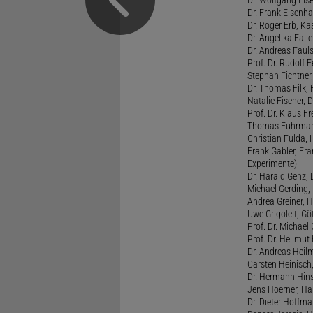
Dr. Frank Eisenha
Dr. Roger Erb, Kas
Dr. Angelika Fall
Dr. Andreas Fauls
Prof. Dr. Rudolf F
Stephan Fichtner,
Dr. Thomas Filk, F
Natalie Fischer, 
Prof. Dr. Klaus 
Thomas Fuhrmann,
Christian Fulda, 
Frank Gabler, Fr
Experimente)
Dr. Harald Genz, 
Michael Gerding,
Andrea Greiner, H
Uwe Grigoleit, Göt
Prof. Dr. Michael
Prof. Dr. Hellmut
Dr. Andreas Heil
Carsten Heinisch,
Dr. Hermann Hins
Jens Hoerner, Han
Dr. Dieter Hoffman