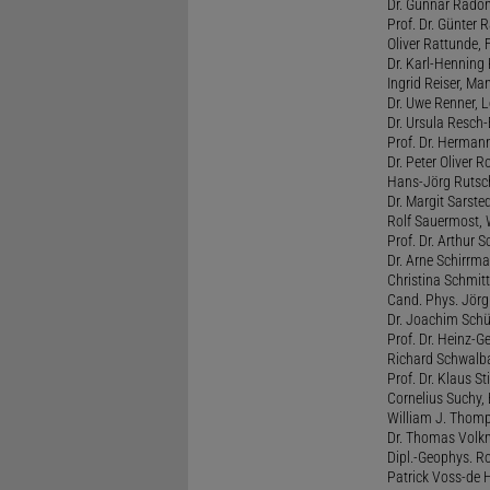
Dr. Gunnar Radon
Prof. Dr. Günter 
Oliver Rattunde, 
Dr. Karl-Henning 
Ingrid Reiser, Man
Dr. Uwe Renner, L
Dr. Ursula Resch-E
Prof. Dr. Hermann
Dr. Peter Oliver R
Hans-Jörg Rutsch
Dr. Margit Sarste
Rolf Sauermost, W
Prof. Dr. Arthur 
Dr. Arne Schirrma
Christina Schmitt,
Cand. Phys. Jörg 
Dr. Joachim Schül
Prof. Dr. Heinz-G
Richard Schwalba
Prof. Dr. Klaus St
Cornelius Suchy, 
William J. Thomp
Dr. Thomas Volkm
Dipl.-Geophys. Ro
Patrick Voss-de 