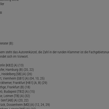
ller
II
erater (B):
ern steht das Autorenkürzel, die Zahl in der runden Klammer ist die Fachgebietsnu
indet sich im Vorwort.
lin [KB2] (A) (13)
ofer, Hamburg (B) (20, 22)
Heidelberg [SB] (A) (26)
t, Viernheim [GB1] (A) (04, 10, 25)
rckhemer, Frankfurt [HB1] (A, B) (29)
thge, Frankfurt (B) (18)
ró, Budapest [TB2] (A) (15)
e, Leimen [TB] (A) (32)
Genf [AB] (A) (20, 22)
rück, Dossenheim [MD] (A) (12, 24, 29)
nberg, Leipzig [WE] (A) (15)