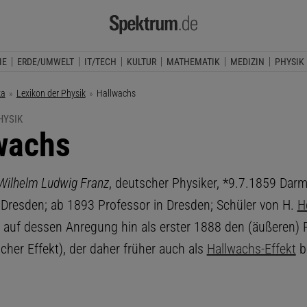
IE
ERDE/UMWELT
IT/TECH
KULTUR
MATHEMATIK
MEDIZIN
PHYSIK
ka
Lexikon der Physik
Aktuelle Seite:
Hallwachs
HYSIK
wachs
Wilhelm Ludwig Franz
, deutscher Physiker, *9.7.1859 Darm
Dresden; ab 1893 Professor in Dresden; Schüler von H.
H
 auf dessen Anregung hin als erster 1888 den (äußeren) 
ischer Effekt), der daher früher auch als
Hallwachs-Effekt
b