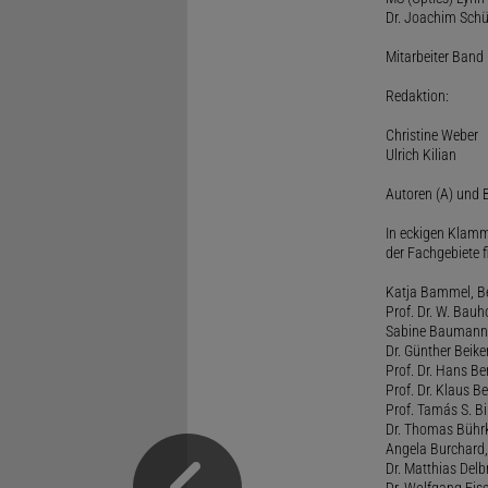
Dr. Joachim Schü
Mitarbeiter Band I
Redaktion:
Christine Weber
Ulrich Kilian
Autoren (A) und B
In eckigen Klamm
der Fachgebiete f
Katja Bammel, Ber
Prof. Dr. W. Bauh
Sabine Baumann, 
Dr. Günther Beiker
Prof. Dr. Hans Be
Prof. Dr. Klaus Be
Prof. Tamás S. Bi
Dr. Thomas Bührk
Angela Burchard, 
Dr. Matthias Delb
Dr. Wolfgang Eise