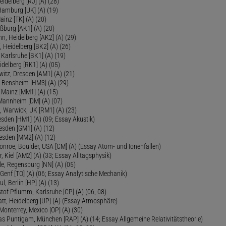
eidelberg [RJ] (A) (28)
 Hamburg [UK] (A) (19)
inz [TK] (A) (20)
ßburg [AK1] (A) (20)
, Heidelberg [AK2] (A) (29)
, Heidelberg [BK2] (A) (26)
 Karlsruhe [BK1] (A) (19)
delberg [RK1] (A) (05)
itz, Dresden [AM1] (A) (21)
, Bensheim [HM3] (A) (29)
 Mainz [MM1] (A) (15)
 Mannheim [DM] (A) (07)
, Warwick, UK [RM1] (A) (23)
sden [HM1] (A) (09; Essay Akustik)
esden [GM1] (A) (12)
esden [MM2] (A) (12)
onroe, Boulder, USA [CM] (A) (Essay Atom- und Ionenfallen)
r, Kiel [AM2] (A) (33; Essay Alltagsphysik)
le, Regensburg [NN] (A) (05)
Genf [TO] (A) (06; Essay Analytische Mechanik)
ul, Berlin [HP] (A) (13)
tof Pflumm, Karlsruhe [CP] (A) (06, 08)
Platt, Heidelberg [UP] (A) (Essay Atmosphäre)
 Monterrey, Mexico [OP] (A) (30)
as Puntigam, München [RAP] (A) (14; Essay Allgemeine Relativitätstheorie)