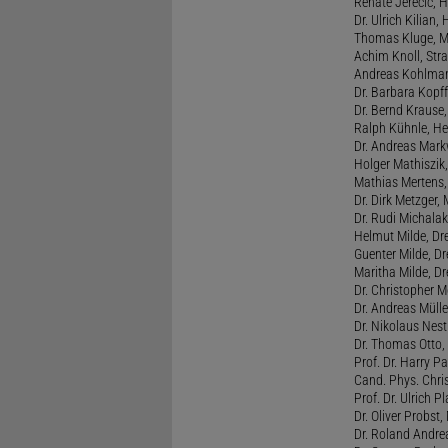
Renate Jerecic, H
Dr. Ulrich Kilian,
Thomas Kluge, Ma
Achim Knoll, Stra
Andreas Kohlmann
Dr. Barbara Kopff
Dr. Bernd Krause,
Ralph Kühnle, Hei
Dr. Andreas Markw
Holger Mathiszik
Mathias Mertens,
Dr. Dirk Metzger,
Dr. Rudi Michalak
Helmut Milde, Dre
Guenter Milde, Dr
Maritha Milde, Dr
Dr. Christopher M
Dr. Andreas Mülle
Dr. Nikolaus Nest
Dr. Thomas Otto, 
Prof. Dr. Harry Pa
Cand. Phys. Chris
Prof. Dr. Ulrich 
Dr. Oliver Probst,
Dr. Roland Andre