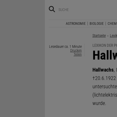
ASTRONOMIE
BIOLOGIE
CHEM
Startseite
Lexi
LEXIKON DER P
Lesedauer ca. 1 Minute
:
Hall
Drucken
Teilen
Hallwachs
,
†20.6.1922 
untersuchte
(lichtelektr
wurde.