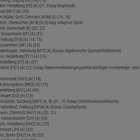
ber, Heidelberg [FE] (A) (27; Essay Biophysik)
sel [RE1] (A) (33)
ert-Müller, Groß-Zimmern [AFM] (A) (16, 26)
tich, Oberkochen [AF4] (A) (Essay Adaptive Optik)
eile, Darmstadt (B) (20, 22)
 Dossenheim [SF] (A) (31)
reiburg [TF3] (A) (10, 15)
Dossenheim [NF] (A) (32)
Fredenhagen, Hamburg [KF2] (A) (Essay Algebraische Quantenfeldtheorie)
 Heidelberg [TF1] (A) (14)
Heidelberg [CF] (A) (07)
ankfurt [FG1] (A) (22; Essay Datenverarbeitungssysteme künftiger Hochenergie- und
Darmstadt [HG1] (A) (18)
 Kühlungsborn [MG2] (A) (13)
eidelberg [AG1] (A) (06)
tingen [UG] (A) (13)
 Grodzicki, Salzburg [MG1] (A, B) (01, 16; Essay Dichtefunktionaltheorie)
 Haberland, Freiburg [HH4] (A) (Essay Clusterphysik)
mann, Chemnitz [AH1] (A) (20, 21)
 Kaiserslautern [CH] (A) (03)
ch, Heidelberg [HH2] (A) (22)
nover [JH] (A) (20)
n, Berlin [DH2] (A, B) (02)