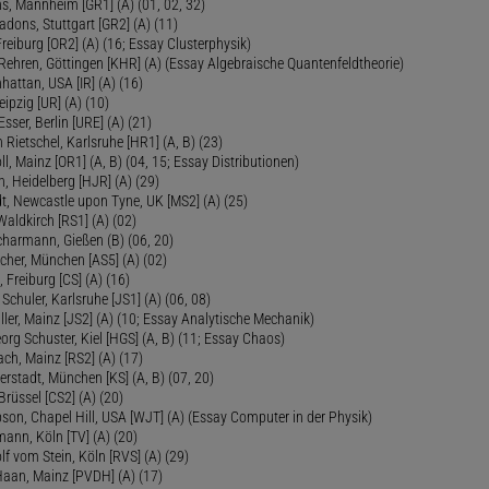
s, Mannheim [GR1] (A) (01, 02, 32)
Radons, Stuttgart [GR2] (A) (11)
Freiburg [OR2] (A) (16; Essay Clusterphysik)
Rehren, Göttingen [KHR] (A) (Essay Algebraische Quantenfeldtheorie)
hattan, USA [IR] (A) (16)
eipzig [UR] (A) (10)
sser, Berlin [URE] (A) (21)
 Rietschel, Karlsruhe [HR1] (A, B) (23)
oll, Mainz [OR1] (A, B) (04, 15; Essay Distributionen)
, Heidelberg [HJR] (A) (29)
dt, Newcastle upon Tyne, UK [MS2] (A) (25)
aldkirch [RS1] (A) (02)
Scharmann, Gießen (B) (06, 20)
cher, München [AS5] (A) (02)
 Freiburg [CS] (A) (16)
Schuler, Karlsruhe [JS1] (A) (06, 08)
ler, Mainz [JS2] (A) (10; Essay Analytische Mechanik)
eorg Schuster, Kiel [HGS] (A, B) (11; Essay Chaos)
ch, Mainz [RS2] (A) (17)
ierstadt, München [KS] (A, B) (07, 20)
Brüssel [CS2] (A) (20)
son, Chapel Hill, USA [WJT] (A) (Essay Computer in der Physik)
ann, Köln [TV] (A) (20)
lf vom Stein, Köln [RVS] (A) (29)
Haan, Mainz [PVDH] (A) (17)