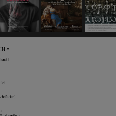
EN
 und II
rück
chriftleiter)
ns
Schilling-Benz