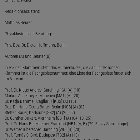
Redaktionsassistenz:
Matthias Beurer
Physikhistorische Beratung:
Priv.-Doz. Dr. Dieter Hoffmann, Berlin
Autoren (A) und Berater (B):
In eckigen Klammern steht das Autorenkürzel, die Zahl in der runden
Klammer ist die Fachgebietsnummer; eine Liste der Fachgebiete findet sich
im Vorwort.
Prof. Dr. Klaus Andres, Garching [KA] (A) (10)
Markus Aspelmeyer, München [MA1] (A) (20)
Dr. Katja Bammel, Cagliari, I [KB2] (A) (13)
Doz. Dr. Hans-Georg Bartel, Berlin [HGB] (A) (02)
Steffen Bauer, Karlsruhe [SB2] (A) (20, 22)
Dr. Günther Beikert, Viernheim [GB1] (A) (04, 10, 25)
Prof. Dr. Hans Berckhemer, Frankfurt [HB1] (A, B) (29; Essay Seismologie)
Dr. Werner Biberacher, Garching [WB] (B) (20)
Prof. Tamás S. Biró, Budapest [TB2] (A) (15)