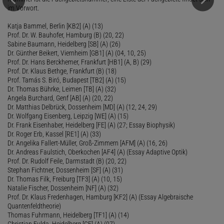
im Vorwort.
Katja Bammel, Berlin [KB2] (A) (13)
Prof. Dr. W. Bauhofer, Hamburg (B) (20, 22)
Sabine Baumann, Heidelberg [SB] (A) (26)
Dr. Günther Beikert, Viernheim [GB1] (A) (04, 10, 25)
Prof. Dr. Hans Berckhemer, Frankfurt [HB1] (A, B) (29)
Prof. Dr. Klaus Bethge, Frankfurt (B) (18)
Prof. Tamás S. Biró, Budapest [TB2] (A) (15)
Dr. Thomas Bührke, Leimen [TB] (A) (32)
Angela Burchard, Genf [AB] (A) (20, 22)
Dr. Matthias Delbrück, Dossenheim [MD] (A) (12, 24, 29)
Dr. Wolfgang Eisenberg, Leipzig [WE] (A) (15)
Dr. Frank Eisenhaber, Heidelberg [FE] (A) (27; Essay Biophysik)
Dr. Roger Erb, Kassel [RE1] (A) (33)
Dr. Angelika Fallert-Müller, Groß-Zimmern [AFM] (A) (16, 26)
Dr. Andreas Faulstich, Oberkochen [AF4] (A) (Essay Adaptive Optik)
Prof. Dr. Rudolf Feile, Darmstadt (B) (20, 22)
Stephan Fichtner, Dossenheim [SF] (A) (31)
Dr. Thomas Filk, Freiburg [TF3] (A) (10, 15)
Natalie Fischer, Dossenheim [NF] (A) (32)
Prof. Dr. Klaus Fredenhagen, Hamburg [KF2] (A) (Essay Algebraische
Quantenfeldtheorie)
Thomas Fuhrmann, Heidelberg [TF1] (A) (14)
Christian Fulda, Heidelberg [CF] (A) (07)