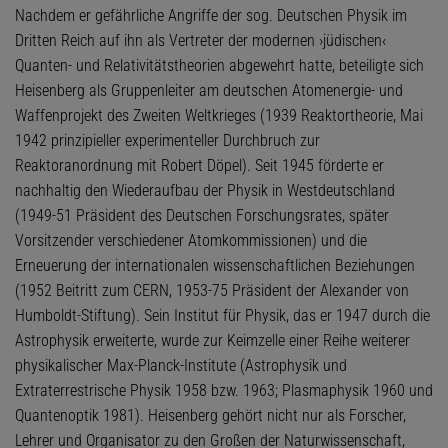
Nachdem er gefährliche Angriffe der sog. Deutschen Physik im
Dritten Reich auf ihn als Vertreter der modernen ›jüdischen‹
Quanten- und Relativitätstheorien abgewehrt hatte, beteiligte sich
Heisenberg als Gruppenleiter am deutschen Atomenergie- und
Waffenprojekt des Zweiten Weltkrieges (1939 Reaktortheorie, Mai
1942 prinzipieller experimenteller Durchbruch zur
Reaktoranordnung mit Robert Döpel). Seit 1945 förderte er
nachhaltig den Wiederaufbau der Physik in Westdeutschland
(1949-51 Präsident des Deutschen Forschungsrates, später
Vorsitzender verschiedener Atomkommissionen) und die
Erneuerung der internationalen wissenschaftlichen Beziehungen
(1952 Beitritt zum CERN, 1953-75 Präsident der Alexander von
Humboldt-Stiftung). Sein Institut für Physik, das er 1947 durch die
Astrophysik erweiterte, wurde zur Keimzelle einer Reihe weiterer
physikalischer Max-Planck-Institute (Astrophysik und
Extraterrestrische Physik 1958 bzw. 1963; Plasmaphysik 1960 und
Quantenoptik 1981). Heisenberg gehört nicht nur als Forscher,
Lehrer und Organisator zu den Großen der Naturwissenschaft,