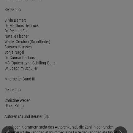
Redaktion:
Silvia Barnert
Dr. Matthias Delbrück
Dr. Reinald Eis
Natalie Fischer
Walter Greulich (Schriftleiter)
Carsten Heinisch
Sonja Nagel
Dr. Gunnar Radons
MS (Optics) Lynn Schilling-Benz
Dr. Joachim Schüller
Mitarbeiter Band III
Redaktion:
Christine Weber
Ulrich Kilian
Autoren (A) und Berater (B):
In eckigen Klammern steht das Autorenkürzel, die Zahl in der runden
Klammer ist die Fachgebietsnummer; eine Liste der Fachgebiete findet sich