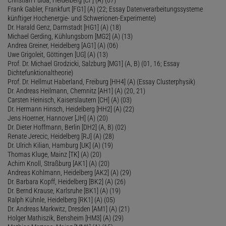
Frank Gabler, Frankfurt [FG1] (A) (22; Essay Datenverarbeitungssysteme
künftiger Hochenergie- und Schwerionen-Experimente)
Dr. Harald Genz, Darmstadt [HG1] (A) (18)
Michael Gerding, Kühlungsborn [MG2] (A) (13)
Andrea Greiner, Heidelberg [AG1] (A) (06)
Uwe Grigoleit, Göttingen [UG] (A) (13)
Prof. Dr. Michael Grodzicki, Salzburg [MG1] (A, B) (01, 16; Essay
Dichtefunktionaltheorie)
Prof. Dr. Hellmut Haberland, Freiburg [HH4] (A) (Essay Clusterphysik)
Dr. Andreas Heilmann, Chemnitz [AH1] (A) (20, 21)
Carsten Heinisch, Kaiserslautern [CH] (A) (03)
Dr. Hermann Hinsch, Heidelberg [HH2] (A) (22)
Jens Hoerner, Hannover [JH] (A) (20)
Dr. Dieter Hoffmann, Berlin [DH2] (A, B) (02)
Renate Jerecic, Heidelberg [RJ] (A) (28)
Dr. Ulrich Kilian, Hamburg [UK] (A) (19)
Thomas Kluge, Mainz [TK] (A) (20)
Achim Knoll, Straßburg [AK1] (A) (20)
Andreas Kohlmann, Heidelberg [AK2] (A) (29)
Dr. Barbara Kopff, Heidelberg [BK2] (A) (26)
Dr. Bernd Krause, Karlsruhe [BK1] (A) (19)
Ralph Kühnle, Heidelberg [RK1] (A) (05)
Dr. Andreas Markwitz, Dresden [AM1] (A) (21)
Holger Mathiszik, Bensheim [HM3] (A) (29)