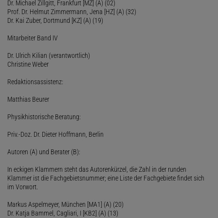
Dr. Michael Zillgitt, Frankfurt [MZ] (A) (02)
Prof. Dr. Helmut Zimmermann, Jena [HZ] (A) (32)
Dr. Kai Zuber, Dortmund [KZ] (A) (19)
Mitarbeiter Band IV
Dr. Ulrich Kilian (verantwortlich)
Christine Weber
Redaktionsassistenz:
Matthias Beurer
Physikhistorische Beratung:
Priv.-Doz. Dr. Dieter Hoffmann, Berlin
Autoren (A) und Berater (B):
In eckigen Klammern steht das Autorenkürzel, die Zahl in der runden
Klammer ist die Fachgebietsnummer; eine Liste der Fachgebiete findet sich
im Vorwort.
Markus Aspelmeyer, München [MA1] (A) (20)
Dr. Katja Bammel, Cagliari, I [KB2] (A) (13)