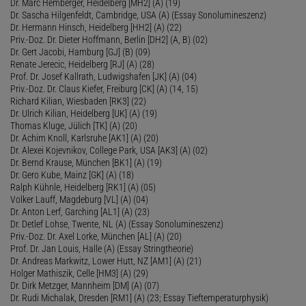
Dr. Marc Hemberger, Heidelberg [MH2] (A) (19)
Dr. Sascha Hilgenfeldt, Cambridge, USA (A) (Essay Sonolumineszenz)
Dr. Hermann Hinsch, Heidelberg [HH2] (A) (22)
Priv.-Doz. Dr. Dieter Hoffmann, Berlin [DH2] (A, B) (02)
Dr. Gert Jacobi, Hamburg [GJ] (B) (09)
Renate Jerecic, Heidelberg [RJ] (A) (28)
Prof. Dr. Josef Kallrath, Ludwigshafen [JK] (A) (04)
Priv.-Doz. Dr. Claus Kiefer, Freiburg [CK] (A) (14, 15)
Richard Kilian, Wiesbaden [RK3] (22)
Dr. Ulrich Kilian, Heidelberg [UK] (A) (19)
Thomas Kluge, Jülich [TK] (A) (20)
Dr. Achim Knoll, Karlsruhe [AK1] (A) (20)
Dr. Alexei Kojevnikov, College Park, USA [AK3] (A) (02)
Dr. Bernd Krause, München [BK1] (A) (19)
Dr. Gero Kube, Mainz [GK] (A) (18)
Ralph Kühnle, Heidelberg [RK1] (A) (05)
Volker Lauff, Magdeburg [VL] (A) (04)
Dr. Anton Lerf, Garching [AL1] (A) (23)
Dr. Detlef Lohse, Twente, NL (A) (Essay Sonolumineszenz)
Priv.-Doz. Dr. Axel Lorke, München [AL] (A) (20)
Prof. Dr. Jan Louis, Halle (A) (Essay Stringtheorie)
Dr. Andreas Markwitz, Lower Hutt, NZ [AM1] (A) (21)
Holger Mathiszik, Celle [HM3] (A) (29)
Dr. Dirk Metzger, Mannheim [DM] (A) (07)
Dr. Rudi Michalak, Dresden [RM1] (A) (23; Essay Tieftemperaturphysik)