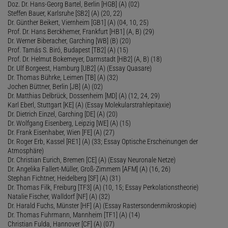
Doz. Dr. Hans-Georg Bartel, Berlin [HGB] (A) (02)
Steffen Bauer, Karlsruhe [SB2] (A) (20, 22)
Dr. Günther Beikert, Viernheim [GB1] (A) (04, 10, 25)
Prof. Dr. Hans Berckhemer, Frankfurt [HB1] (A, B) (29)
Dr. Werner Biberacher, Garching [WB] (B) (20)
Prof. Tamás S. Biró, Budapest [TB2] (A) (15)
Prof. Dr. Helmut Bokemeyer, Darmstadt [HB2] (A, B) (18)
Dr. Ulf Borgeest, Hamburg [UB2] (A) (Essay Quasare)
Dr. Thomas Bührke, Leimen [TB] (A) (32)
Jochen Büttner, Berlin [JB] (A) (02)
Dr. Matthias Delbrück, Dossenheim [MD] (A) (12, 24, 29)
Karl Eberl, Stuttgart [KE] (A) (Essay Molekularstrahlepitaxie)
Dr. Dietrich Einzel, Garching [DE] (A) (20)
Dr. Wolfgang Eisenberg, Leipzig [WE] (A) (15)
Dr. Frank Eisenhaber, Wien [FE] (A) (27)
Dr. Roger Erb, Kassel [RE1] (A) (33; Essay Optische Erscheinungen der
Atmosphäre)
Dr. Christian Eurich, Bremen [CE] (A) (Essay Neuronale Netze)
Dr. Angelika Fallert-Müller, Groß-Zimmern [AFM] (A) (16, 26)
Stephan Fichtner, Heidelberg [SF] (A) (31)
Dr. Thomas Filk, Freiburg [TF3] (A) (10, 15; Essay Perkolationstheorie)
Natalie Fischer, Walldorf [NF] (A) (32)
Dr. Harald Fuchs, Münster [HF] (A) (Essay Rastersondenmikroskopie)
Dr. Thomas Fuhrmann, Mannheim [TF1] (A) (14)
Christian Fulda, Hannover [CF] (A) (07)