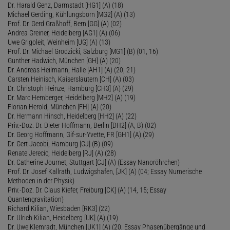
Dr. Harald Genz, Darmstadt [HG1] (A) (18)
Michael Gerding, Kühlungsborn [MG2] (A) (13)
Prof. Dr. Gerd Graßhoff, Bern [GG] (A) (02)
Andrea Greiner, Heidelberg [AG1] (A) (06)
Uwe Grigoleit, Weinheim [UG] (A) (13)
Prof. Dr. Michael Grodzicki, Salzburg [MG1] (B) (01, 16)
Gunther Hadwich, München [GH] (A) (20)
Dr. Andreas Heilmann, Halle [AH1] (A) (20, 21)
Carsten Heinisch, Kaiserslautern [CH] (A) (03)
Dr. Christoph Heinze, Hamburg [CH3] (A) (29)
Dr. Marc Hemberger, Heidelberg [MH2] (A) (19)
Florian Herold, München [FH] (A) (20)
Dr. Hermann Hinsch, Heidelberg [HH2] (A) (22)
Priv.-Doz. Dr. Dieter Hoffmann, Berlin [DH2] (A, B) (02)
Dr. Georg Hoffmann, Gif-sur-Yvette, FR [GH1] (A) (29)
Dr. Gert Jacobi, Hamburg [GJ] (B) (09)
Renate Jerecic, Heidelberg [RJ] (A) (28)
Dr. Catherine Journet, Stuttgart [CJ] (A) (Essay Nanoröhrchen)
Prof. Dr. Josef Kallrath, Ludwigshafen, [JK] (A) (04; Essay Numerische
Methoden in der Physik)
Priv.-Doz. Dr. Claus Kiefer, Freiburg [CK] (A) (14, 15; Essay
Quantengravitation)
Richard Kilian, Wiesbaden [RK3] (22)
Dr. Ulrich Kilian, Heidelberg [UK] (A) (19)
Dr. Uwe Klemradt, München [UK1] (A) (20, Essay Phasenübergänge und