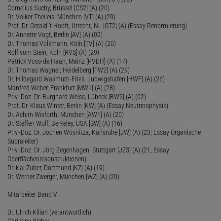
Cornelius Suchy, Brüssel [CS2] (A) (20)
Dr. Volker Theileis, München [VT] (A) (20)
Prof. Dr. Gerald 't Hooft, Utrecht, NL [GT2] (A) (Essay Renormierung)
Dr. Annette Vogt, Berlin [AV] (A) (02)
Dr. Thomas Volkmann, Köln [TV] (A) (20)
Rolf vom Stein, Köln [RVS] (A) (29)
Patrick Voss-de Haan, Mainz [PVDH] (A) (17)
Dr. Thomas Wagner, Heidelberg [TW2] (A) (29)
Dr. Hildegard Wasmuth-Fries, Ludwigshafen [HWF] (A) (26)
Manfred Weber, Frankfurt [MW1] (A) (28)
Priv.-Doz. Dr. Burghard Weiss, Lübeck [BW2] (A) (02)
Prof. Dr. Klaus Winter, Berlin [KW] (A) (Essay Neutrinophysik)
Dr. Achim Wixforth, München [AW1] (A) (20)
Dr. Steffen Wolf, Berkeley, USA [SW] (A) (16)
Priv.-Doz. Dr. Jochen Wosnitza, Karlsruhe [JW] (A) (23; Essay Organische
Supraleiter)
Priv.-Doz. Dr. Jörg Zegenhagen, Stuttgart [JZ3] (A) (21; Essay
Oberflächenrekonstruktionen)
Dr. Kai Zuber, Dortmund [KZ] (A) (19)
Dr. Werner Zwerger, München [WZ] (A) (20)
Mitarbeiter Band V
Dr. Ulrich Kilian (verantwortlich)
Christine Weber