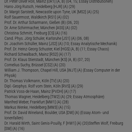
Dr. Peter Oliver Roll, Mainz [OR1] (A, B) (04, 15; Essay Distributionen)
Hans-Jörg Rutsch, Heidelberg [HJR] (A) (29)
Dr. Margit Sarstedt, Newcastle upon Tyne, UK [MS2] (A) (25)
Rolf Sauermost, Waldkirch [RS1] (A) (02)
Prof. Dr. Arthur Scharmann, Gießen (B) (06, 20)
Dr. Arne Schirrmacher, München [AS5] (A) (02)
Christina Schmitt, Freiburg [CS] (A) (16)
Cand. Phys. Jörg Schuler, Karlsruhe [JS1] (A) (06, 08)
Dr. Joachim Schüller, Mainz [JS2] (A) (10; Essay Analytische Mechanik)
Prof. Dr. Heinz-Georg Schuster, Kiel [HGS] (A, B) (11; Essay Chaos)
Richard Schwalbach, Mainz [RS2] (A) (17)
Prof. Dr. Klaus Stierstadt, München [KS] (A, B) (07, 20)
Cornelius Suchy, Brüssel [CS2] (A) (20)
William J. Thompson, Chapel Hill, USA [WJT] (A) (Essay Computer in der
Physik)
Dr. Thomas Volkmann, Köln [TV] (A) (20)
Dipl.-Geophys. Rolf vom Stein, Köln [RVS] (A) (29)
Patrick Voss-de Haan, Mainz [PVDH] (A) (17)
Thomas Wagner, Heidelberg [TW2] (A) (29; Essay Atmosphäre)
Manfred Weber, Frankfurt [MW1] (A) (28)
Markus Wenke, Heidelberg [MW3] (A) (15)
Prof. Dr. David Wineland, Boulder, USA [DW] (A) (Essay Atom- und
Ionenfallen)
Dr. Harald Wirth, Saint Genis-Pouilly, F [HW1] (A) (20)Steffen Wolf, Freiburg
[SW] (A) (16)