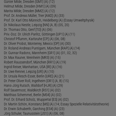
Günter Milde, Dresden [GM1] (A) (12)
Helmut Milde, Dresden [HM1] (A) (09)
Marita Milde, Dresden [MM2] (A) (12)
Prof. Dr. Andreas Müller, Trier [AM2] (A) (33)
Prof. Dr. Karl Otto Münnich, Heidelberg (A) (Essay Umweltphysik)
Dr. Nikolaus Nestle, Leipzig [NN] (A, B) (05, 20)
Dr. Thomas Otto, Genf [TO] (A) (06)
Priv.-Doz. Dr. Ulrich Parlitz, Göttingen [UP1] (A) (11)
Christof Pflumm, Karlsruhe [CP] (A) (06, 08)
Dr. Oliver Probst, Monterrey, Mexico [OP] (A) (30)
Dr. Roland Andreas Puntigam, München [RAP] (A) (14)
Dr. Gunnar Radons, Mannheim [GR1] (A) (01, 02, 32)
Dr. Max Rauner, Weinheim [MR3] (A) (15)
Robert Raussendorf, München [RR1] (A) (19)
Ingrid Reiser, Manhattan, USA [IR] (A) (16)
Dr. Uwe Renner, Leipzig [UR] (A) (10)
Dr. Ursula Resch-Esser, Berlin [URE] (A) (21)
Dr. Peter Oliver Roll, Ingelheim [OR1] (A, B) (15)
Hans-Jörg Rutsch, Walldorf [HJR] (A) (29)
Rolf Sauermost, Waldkirch [RS1] (A) (02)
Matthias Schemmel, Berlin [MS4] (A) (02)
Prof. Dr. Erhard Scholz, Wuppertal [ES] (A) (02)
Dr. Martin Schön, Konstanz [MS] (A) (14; Essay Spezielle Relativitätstheorie)
Dr. Erwin Schuberth, Garching [ES4] (A) (23)
Jörg Schuler, Taunusstein [JS1] (A) (06, 08)