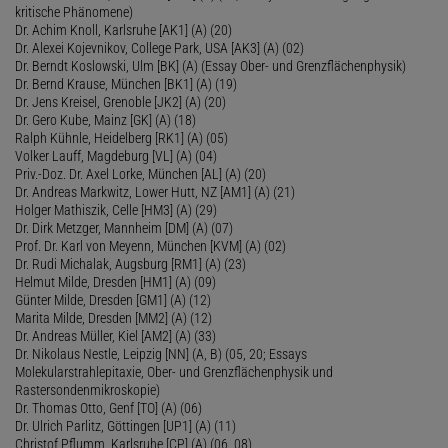
kritische Phänomene)
Dr. Achim Knoll, Karlsruhe [AK1] (A) (20)
Dr. Alexei Kojevnikov, College Park, USA [AK3] (A) (02)
Dr. Berndt Koslowski, Ulm [BK] (A) (Essay Ober- und Grenzflächenphysik)
Dr. Bernd Krause, München [BK1] (A) (19)
Dr. Jens Kreisel, Grenoble [JK2] (A) (20)
Dr. Gero Kube, Mainz [GK] (A) (18)
Ralph Kühnle, Heidelberg [RK1] (A) (05)
Volker Lauff, Magdeburg [VL] (A) (04)
Priv.-Doz. Dr. Axel Lorke, München [AL] (A) (20)
Dr. Andreas Markwitz, Lower Hutt, NZ [AM1] (A) (21)
Holger Mathiszik, Celle [HM3] (A) (29)
Dr. Dirk Metzger, Mannheim [DM] (A) (07)
Prof. Dr. Karl von Meyenn, München [KVM] (A) (02)
Dr. Rudi Michalak, Augsburg [RM1] (A) (23)
Helmut Milde, Dresden [HM1] (A) (09)
Günter Milde, Dresden [GM1] (A) (12)
Marita Milde, Dresden [MM2] (A) (12)
Dr. Andreas Müller, Kiel [AM2] (A) (33)
Dr. Nikolaus Nestle, Leipzig [NN] (A, B) (05, 20; Essays
Molekularstrahlepitaxie, Ober- und Grenzflächenphysik und
Rastersondenmikroskopie)
Dr. Thomas Otto, Genf [TO] (A) (06)
Dr. Ulrich Parlitz, Göttingen [UP1] (A) (11)
Christof Pflumm, Karlsruhe [CP] (A) (06, 08)