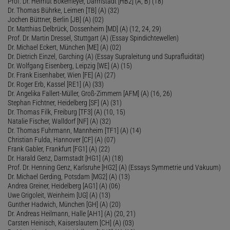
Prof. Dr. Helmut Bokemeyer, Darmstadt [HB2] (A, B) (18)
Dr. Thomas Bührke, Leimen [TB] (A) (32)
Jochen Büttner, Berlin [JB] (A) (02)
Dr. Matthias Delbrück, Dossenheim [MD] (A) (12, 24, 29)
Prof. Dr. Martin Dressel, Stuttgart (A) (Essay Spindichtewellen)
Dr. Michael Eckert, München [ME] (A) (02)
Dr. Dietrich Einzel, Garching (A) (Essay Supraleitung und Suprafluidität)
Dr. Wolfgang Eisenberg, Leipzig [WE] (A) (15)
Dr. Frank Eisenhaber, Wien [FE] (A) (27)
Dr. Roger Erb, Kassel [RE1] (A) (33)
Dr. Angelika Fallert-Müller, Groß-Zimmern [AFM] (A) (16, 26)
Stephan Fichtner, Heidelberg [SF] (A) (31)
Dr. Thomas Filk, Freiburg [TF3] (A) (10, 15)
Natalie Fischer, Walldorf [NF] (A) (32)
Dr. Thomas Fuhrmann, Mannheim [TF1] (A) (14)
Christian Fulda, Hannover [CF] (A) (07)
Frank Gabler, Frankfurt [FG1] (A) (22)
Dr. Harald Genz, Darmstadt [HG1] (A) (18)
Prof. Dr. Henning Genz, Karlsruhe [HG2] (A) (Essays Symmetrie und Vakuum)
Dr. Michael Gerding, Potsdam [MG2] (A) (13)
Andrea Greiner, Heidelberg [AG1] (A) (06)
Uwe Grigoleit, Weinheim [UG] (A) (13)
Gunther Hadwich, München [GH] (A) (20)
Dr. Andreas Heilmann, Halle [AH1] (A) (20, 21)
Carsten Heinisch, Kaiserslautern [CH] (A) (03)