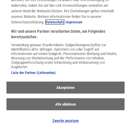
SCHREIBEN SIE UNS!
widerrufen, indem Sie auf den Link Voreinstellungen verwalten am
unteren Rand der Webseite klicken. Ihre Einstellungen gelten innerhalb
Wenn Sie inhaltliche Anmerkungen zu diesem Artikel haben,
unseres Website. Weitere Informationen finden Sie in unserer
können Sie die Redaktion
per E-Mail
informieren. Wir lesen Ihre
Datenschutzerklärung.
Datenschutz
Impressum
Zuschrift, bitten jedoch um Verständnis, dass wir nicht jede
Wir und unsere Partner verarbeiten Daten, um Folgendes
beantworten können.
bereitzustellen:
Verwendung genauer Standortdaten. Endgeräteeigenschaften zur
Identifikation aktiv abfragen. Speichern von oder Zugriff auf
Informationen auf einem Endgerät. Personalisierte Werbung und Inhalte,
Messung von Werbeleistung und der Performance von Inhalten,
Zielgruppenforschung sowie Entwicklung und Verbesserung von
ARTIKEL ZUM THEMA
Angeboten.
Liste der Partner (Lieferanten)
Akzeptieren
Alle ablehnen
Zwecke anzeigen