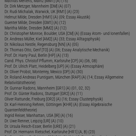
Mathias Mertens, Mainz [MM1] (A) (15)
Dr. Dirk Metzger, Mannheim [DM] (A) (07)
Dr. Rudi Michalak, Warwick, UK [RM1] (A) (23)
Helmut Milde, Dresden [HM1] (A) (09; Essay Akustik)
Guenter Milde, Dresden [GM1] (A) (12)
Maritha Milde, Dresden [MM2] (A) (12)
Dr. Christopher Monroe, Boulder, USA [CM] (A) (Essay Atom- und Ionenfallen)
Dr. Andreas Müller, Kiel [AM2] (A) (33; Essay Alltagsphysik)
Dr. Nikolaus Nestle, Regensburg [NN] (A) (05)
Dr. Thomas Otto, Genf [TO] (A) (06; Essay Analytische Mechanik)
Prof. Dr. Harry Paul, Berlin [HP] (A) (13)
Cand. Phys. Christof Pflumm, Karlsruhe [CP] (A) (06, 08)
Prof. Dr. Ulrich Platt, Heidelberg [UP] (A) (Essay Atmosphäre)
Dr. Oliver Probst, Monterrey, Mexico [OP] (A) (30)
Dr. Roland Andreas Puntigam, München [RAP] (A) (14; Essay Allgemeine
Relativitätstheorie)
Dr. Gunnar Radons, Mannheim [GR1] (A) (01, 02, 32)
Prof. Dr. Günter Radons, Stuttgart [GR2] (A) (11)
Oliver Rattunde, Freiburg [OR2] (A) (16; Essay Clusterphysik)
Dr. Karl-Henning Rehren, Göttingen [KHR] (A) (Essay Algebraische
Quantenfeldtheorie)
Ingrid Reiser, Manhattan, USA [IR] (A) (16)
Dr. Uwe Renner, Leipzig [UR] (A) (10)
Dr. Ursula Resch-Esser, Berlin [URE] (A) (21)
Prof. Dr. Hermann Rietschel, Karlsruhe [HR1] (A, B) (23)