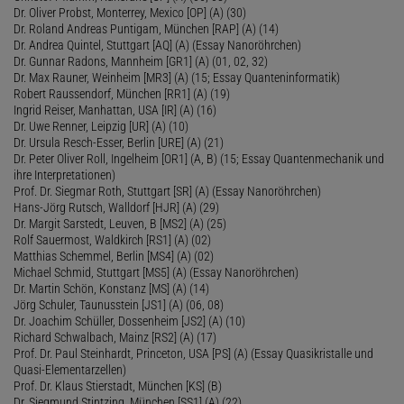
Dr. Oliver Probst, Monterrey, Mexico [OP] (A) (30)
Dr. Roland Andreas Puntigam, München [RAP] (A) (14)
Dr. Andrea Quintel, Stuttgart [AQ] (A) (Essay Nanoröhrchen)
Dr. Gunnar Radons, Mannheim [GR1] (A) (01, 02, 32)
Dr. Max Rauner, Weinheim [MR3] (A) (15; Essay Quanteninformatik)
Robert Raussendorf, München [RR1] (A) (19)
Ingrid Reiser, Manhattan, USA [IR] (A) (16)
Dr. Uwe Renner, Leipzig [UR] (A) (10)
Dr. Ursula Resch-Esser, Berlin [URE] (A) (21)
Dr. Peter Oliver Roll, Ingelheim [OR1] (A, B) (15; Essay Quantenmechanik und
ihre Interpretationen)
Prof. Dr. Siegmar Roth, Stuttgart [SR] (A) (Essay Nanoröhrchen)
Hans-Jörg Rutsch, Walldorf [HJR] (A) (29)
Dr. Margit Sarstedt, Leuven, B [MS2] (A) (25)
Rolf Sauermost, Waldkirch [RS1] (A) (02)
Matthias Schemmel, Berlin [MS4] (A) (02)
Michael Schmid, Stuttgart [MS5] (A) (Essay Nanoröhrchen)
Dr. Martin Schön, Konstanz [MS] (A) (14)
Jörg Schuler, Taunusstein [JS1] (A) (06, 08)
Dr. Joachim Schüller, Dossenheim [JS2] (A) (10)
Richard Schwalbach, Mainz [RS2] (A) (17)
Prof. Dr. Paul Steinhardt, Princeton, USA [PS] (A) (Essay Quasikristalle und
Quasi-Elementarzellen)
Prof. Dr. Klaus Stierstadt, München [KS] (B)
Dr. Siegmund Stintzing, München [SS1] (A) (22)