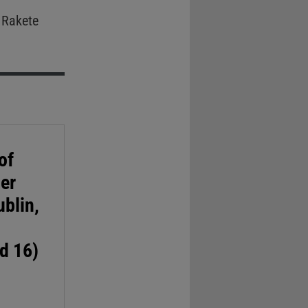
 Rakete
of
er
ublin,
d 16)