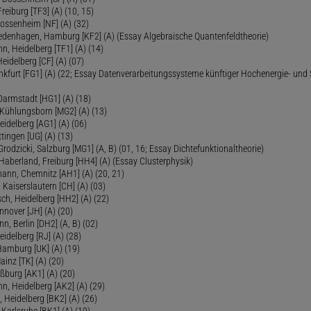
reiburg [TF3] (A) (10, 15)
Dossenheim [NF] (A) (32)
Fredenhagen, Hamburg [KF2] (A) (Essay Algebraische Quantenfeldtheorie)
 Heidelberg [TF1] (A) (14)
Heidelberg [CF] (A) (07)
ankfurt [FG1] (A) (22; Essay Datenverarbeitungssysteme künftiger Hochenergie- und
Darmstadt [HG1] (A) (18)
 Kühlungsborn [MG2] (A) (13)
eidelberg [AG1] (A) (06)
tingen [UG] (A) (13)
 Grodzicki, Salzburg [MG1] (A, B) (01, 16; Essay Dichtefunktionaltheorie)
 Haberland, Freiburg [HH4] (A) (Essay Clusterphysik)
mann, Chemnitz [AH1] (A) (20, 21)
 Kaiserslautern [CH] (A) (03)
ch, Heidelberg [HH2] (A) (22)
nover [JH] (A) (20)
n, Berlin [DH2] (A, B) (02)
eidelberg [RJ] (A) (28)
 Hamburg [UK] (A) (19)
inz [TK] (A) (20)
ßburg [AK1] (A) (20)
, Heidelberg [AK2] (A) (29)
, Heidelberg [BK2] (A) (26)
 Karlsruhe [BK1] (A) (19)