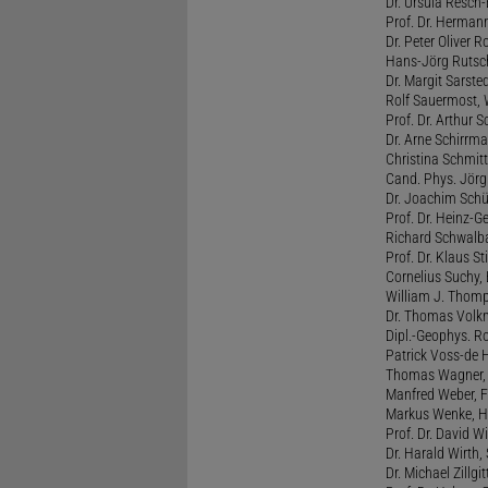
Dr. Ursula Resch-E
Prof. Dr. Hermann
Dr. Peter Oliver R
Hans-Jörg Rutsch
Dr. Margit Sarste
Rolf Sauermost, W
Prof. Dr. Arthur 
Dr. Arne Schirrma
Christina Schmitt,
Cand. Phys. Jörg 
Dr. Joachim Schül
Prof. Dr. Heinz-G
Richard Schwalba
Prof. Dr. Klaus St
Cornelius Suchy, 
William J. Thomp
Dr. Thomas Volkm
Dipl.-Geophys. Ro
Patrick Voss-de 
Thomas Wagner, H
Manfred Weber, F
Markus Wenke, He
Prof. Dr. David W
Dr. Harald Wirth, 
Dr. Michael Zillgit