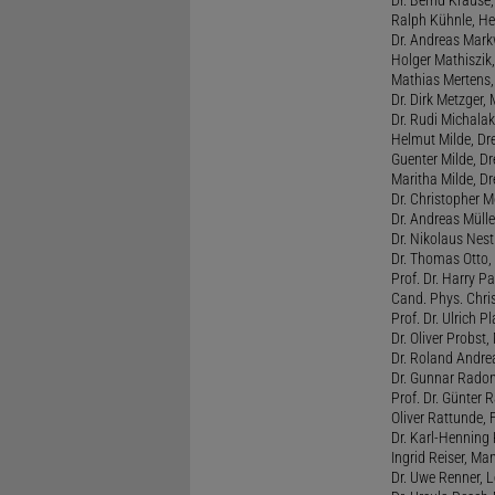
Ralph Kühnle, Hei
Dr. Andreas Markw
Holger Mathiszik
Mathias Mertens,
Dr. Dirk Metzger,
Dr. Rudi Michalak
Helmut Milde, Dre
Guenter Milde, Dr
Maritha Milde, Dr
Dr. Christopher M
Dr. Andreas Mülle
Dr. Nikolaus Nest
Dr. Thomas Otto, 
Prof. Dr. Harry Pa
Cand. Phys. Chris
Prof. Dr. Ulrich 
Dr. Oliver Probst,
Dr. Roland Andre
Dr. Gunnar Radon
Prof. Dr. Günter 
Oliver Rattunde, 
Dr. Karl-Henning 
Ingrid Reiser, Man
Dr. Uwe Renner, L