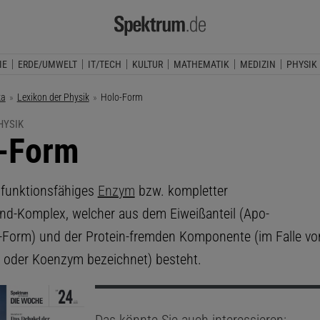
IE
ERDE/UMWELT
IT/TECH
KULTUR
MATHEMATIK
MEDIZIN
PHYSIK
ka
Lexikon der Physik
Aktuelle Seite:
Holo-Form
HYSIK
-Form
 funktionsfähiges
Enzym
bzw. kompletter
and-Komplex, welcher aus dem Eiweißanteil (Apo-
Form) und der Protein-fremden Komponente (im Falle v
r oder Koenzym bezeichnet) besteht.