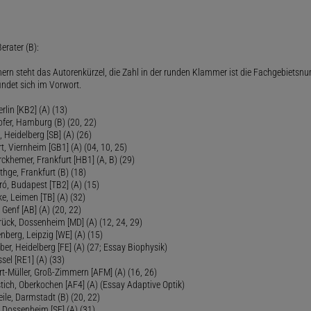
erater (B):
ern steht das Autorenkürzel, die Zahl in der runden Klammer ist die Fachgebietsnu
indet sich im Vorwort.
lin [KB2] (A) (13)
ofer, Hamburg (B) (20, 22)
Heidelberg [SB] (A) (26)
t, Viernheim [GB1] (A) (04, 10, 25)
rckhemer, Frankfurt [HB1] (A, B) (29)
thge, Frankfurt (B) (18)
ró, Budapest [TB2] (A) (15)
e, Leimen [TB] (A) (32)
Genf [AB] (A) (20, 22)
rück, Dossenheim [MD] (A) (12, 24, 29)
nberg, Leipzig [WE] (A) (15)
ber, Heidelberg [FE] (A) (27; Essay Biophysik)
sel [RE1] (A) (33)
ert-Müller, Groß-Zimmern [AFM] (A) (16, 26)
tich, Oberkochen [AF4] (A) (Essay Adaptive Optik)
eile, Darmstadt (B) (20, 22)
 Dossenheim [SF] (A) (31)