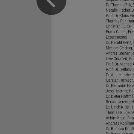
Dr. Thomas Filk, F
Natalie Fischer, 
Prof. Dr. Klaus 
Thomas Fuhrmann,
Christian Fulda, 
Frank Gabler, Fr
Experimente)
Dr. Harald Genz, 
Michael Gerding,
Andrea Greiner, H
Uwe Grigoleit, Göt
Prof. Dr. Michael
Prof. Dr. Hellmut
Dr. Andreas Heil
Carsten Heinisch,
Dr. Hermann Hins
Jens Hoerner, Han
Dr. Dieter Hoffman
Renate Jerecic, H
Dr. Ulrich Kilian,
Thomas Kluge, Ma
Achim Knoll, Stra
Andreas Kohlmann
Dr. Barbara Kopff
Dr. Bernd Krause,