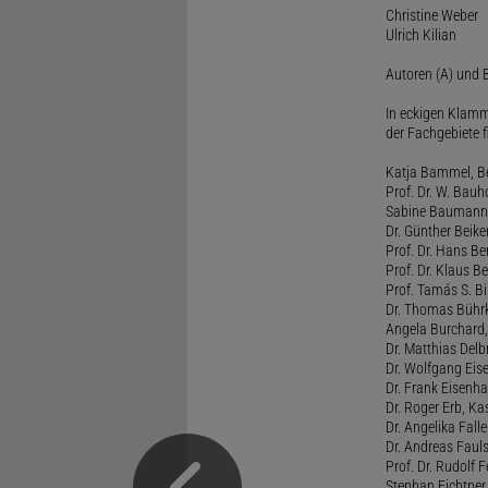
Christine Weber
Ulrich Kilian
Autoren (A) und B
In eckigen Klamm
der Fachgebiete f
Katja Bammel, Ber
Prof. Dr. W. Bauh
Sabine Baumann, 
Dr. Günther Beiker
Prof. Dr. Hans Be
Prof. Dr. Klaus Be
Prof. Tamás S. Bi
Dr. Thomas Bührk
Angela Burchard, 
Dr. Matthias Delb
Dr. Wolfgang Eise
Dr. Frank Eisenha
Dr. Roger Erb, Kas
Dr. Angelika Fall
Dr. Andreas Fauls
Prof. Dr. Rudolf F
Stephan Fichtner,