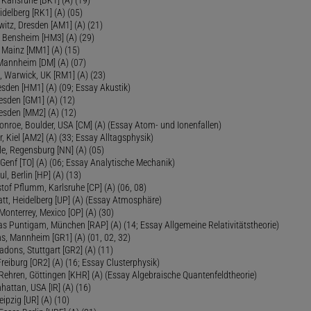
delberg [RK1] (A) (05)
itz, Dresden [AM1] (A) (21)
, Bensheim [HM3] (A) (29)
 Mainz [MM1] (A) (15)
 Mannheim [DM] (A) (07)
, Warwick, UK [RM1] (A) (23)
sden [HM1] (A) (09; Essay Akustik)
esden [GM1] (A) (12)
esden [MM2] (A) (12)
onroe, Boulder, USA [CM] (A) (Essay Atom- und Ionenfallen)
r, Kiel [AM2] (A) (33; Essay Alltagsphysik)
le, Regensburg [NN] (A) (05)
Genf [TO] (A) (06; Essay Analytische Mechanik)
ul, Berlin [HP] (A) (13)
tof Pflumm, Karlsruhe [CP] (A) (06, 08)
Platt, Heidelberg [UP] (A) (Essay Atmosphäre)
 Monterrey, Mexico [OP] (A) (30)
as Puntigam, München [RAP] (A) (14; Essay Allgemeine Relativitätstheorie)
s, Mannheim [GR1] (A) (01, 02, 32)
Radons, Stuttgart [GR2] (A) (11)
Freiburg [OR2] (A) (16; Essay Clusterphysik)
Rehren, Göttingen [KHR] (A) (Essay Algebraische Quantenfeldtheorie)
hattan, USA [IR] (A) (16)
eipzig [UR] (A) (10)