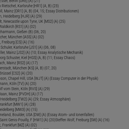
sser, Berlin [URE] (A) (21)
 Rietschel, Karlsruhe [HR1] (A, B) (23)
oll, Mainz [OR1] (A, B) (04, 15; Essay Distributionen)
, Heidelberg [HJR] (A) (29)
dt, Newcastle upon Tyne, UK [MS2] (A) (25)
aldkirch [RS1] (A) (02)
Scharmann, Gießen (B) (06, 20)
cher, München [AS5] (A) (02)
 Freiburg [CS] (A) (16)
Schuler, Karlsruhe [JS1] (A) (06, 08)
ler, Mainz [JS2] (A) (10; Essay Analytische Mechanik)
eorg Schuster, Kiel [HGS] (A, B) (11; Essay Chaos)
ch, Mainz [RS2] (A) (17)
ierstadt, München [KS] (A, B) (07, 20)
Brüssel [CS2] (A) (20)
son, Chapel Hill, USA [WJT] (A) (Essay Computer in der Physik)
ann, Köln [TV] (A) (20)
lf vom Stein, Köln [RVS] (A) (29)
Haan, Mainz [PVDH] (A) (17)
eidelberg [TW2] (A) (29; Essay Atmosphäre)
rankfurt [MW1] (A) (28)
idelberg [MW3] (A) (15)
ineland, Boulder, USA [DW] (A) (Essay Atom- und Ionenfallen)
Saint Genis-Pouilly, F [HW1] (A) (20)Steffen Wolf, Freiburg [SW] (A) (16)
t, Frankfurt [MZ] (A) (02)