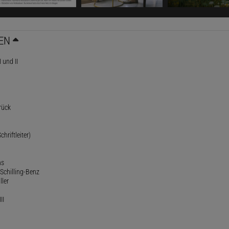
EN
 und II
rück
chriftleiter)
ns
Schilling-Benz
ller
II