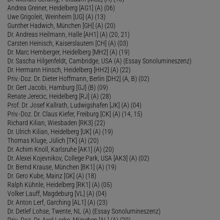
Andrea Greiner, Heidelberg [AG1] (A) (06)
Uwe Grigoleit, Weinheim [UG] (A) (13)
Gunther Hadwich, München [GH] (A) (20)
Dr. Andreas Heilmann, Halle [AH1] (A) (20, 21)
Carsten Heinisch, Kaiserslautern [CH] (A) (03)
Dr. Marc Hemberger, Heidelberg [MH2] (A) (19)
Dr. Sascha Hilgenfeldt, Cambridge, USA (A) (Essay Sonolumineszenz)
Dr. Hermann Hinsch, Heidelberg [HH2] (A) (22)
Priv.-Doz. Dr. Dieter Hoffmann, Berlin [DH2] (A, B) (02)
Dr. Gert Jacobi, Hamburg [GJ] (B) (09)
Renate Jerecic, Heidelberg [RJ] (A) (28)
Prof. Dr. Josef Kallrath, Ludwigshafen [JK] (A) (04)
Priv.-Doz. Dr. Claus Kiefer, Freiburg [CK] (A) (14, 15)
Richard Kilian, Wiesbaden [RK3] (22)
Dr. Ulrich Kilian, Heidelberg [UK] (A) (19)
Thomas Kluge, Jülich [TK] (A) (20)
Dr. Achim Knoll, Karlsruhe [AK1] (A) (20)
Dr. Alexei Kojevnikov, College Park, USA [AK3] (A) (02)
Dr. Bernd Krause, München [BK1] (A) (19)
Dr. Gero Kube, Mainz [GK] (A) (18)
Ralph Kühnle, Heidelberg [RK1] (A) (05)
Volker Lauff, Magdeburg [VL] (A) (04)
Dr. Anton Lerf, Garching [AL1] (A) (23)
Dr. Detlef Lohse, Twente, NL (A) (Essay Sonolumineszenz)