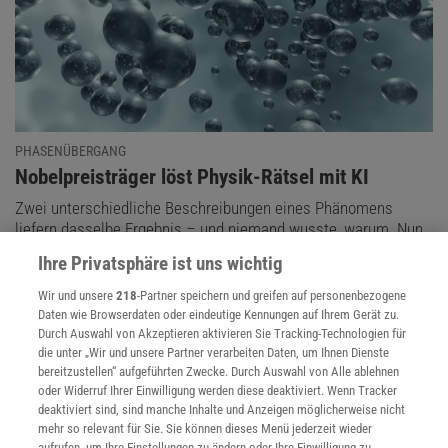
PHASENÜBERGANG
:
Nobelpreisträger löst Physik-Rätsel mit KI
Zwei unterschiedliche Beschreibungen eines Phänomens
liefern dasselbe Ergebnis – und niemand wusste, warum. Nun
haben Physiker den Zusammenhang mithilfe eines KI-Modells
Ihre Privatsphäre ist uns wichtig
gefunden.
Wir und unsere
218
-Partner speichern und greifen auf personenbezogene
Daten wie Browserdaten oder eindeutige Kennungen auf Ihrem Gerät zu.
Durch Auswahl von Akzeptieren aktivieren Sie Tracking-Technologien für
die unter „Wir und unsere Partner verarbeiten Daten, um Ihnen Dienste
bereitzustellen“ aufgeführten Zwecke. Durch Auswahl von Alle ablehnen
oder Widerruf Ihrer Einwilligung werden diese deaktiviert. Wenn Tracker
deaktiviert sind, sind manche Inhalte und Anzeigen möglicherweise nicht
mehr so relevant für Sie. Sie können dieses Menü jederzeit wieder
aufrufen, um Ihre Einstellungen zu ändern oder Ihre Einwilligung zu