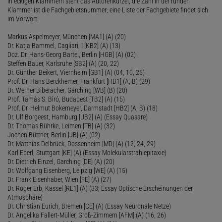
In eckigen Klammern steht das Autorenkürzel, die Zahl in der runden
Klammer ist die Fachgebietsnummer; eine Liste der Fachgebiete findet sich
im Vorwort.
Markus Aspelmeyer, München [MA1] (A) (20)
Dr. Katja Bammel, Cagliari, I [KB2] (A) (13)
Doz. Dr. Hans-Georg Bartel, Berlin [HGB] (A) (02)
Steffen Bauer, Karlsruhe [SB2] (A) (20, 22)
Dr. Günther Beikert, Viernheim [GB1] (A) (04, 10, 25)
Prof. Dr. Hans Berckhemer, Frankfurt [HB1] (A, B) (29)
Dr. Werner Biberacher, Garching [WB] (B) (20)
Prof. Tamás S. Biró, Budapest [TB2] (A) (15)
Prof. Dr. Helmut Bokemeyer, Darmstadt [HB2] (A, B) (18)
Dr. Ulf Borgeest, Hamburg [UB2] (A) (Essay Quasare)
Dr. Thomas Bührke, Leimen [TB] (A) (32)
Jochen Büttner, Berlin [JB] (A) (02)
Dr. Matthias Delbrück, Dossenheim [MD] (A) (12, 24, 29)
Karl Eberl, Stuttgart [KE] (A) (Essay Molekularstrahlepitaxie)
Dr. Dietrich Einzel, Garching [DE] (A) (20)
Dr. Wolfgang Eisenberg, Leipzig [WE] (A) (15)
Dr. Frank Eisenhaber, Wien [FE] (A) (27)
Dr. Roger Erb, Kassel [RE1] (A) (33; Essay Optische Erscheinungen der
Atmosphäre)
Dr. Christian Eurich, Bremen [CE] (A) (Essay Neuronale Netze)
Dr. Angelika Fallert-Müller, Groß-Zimmern [AFM] (A) (16, 26)