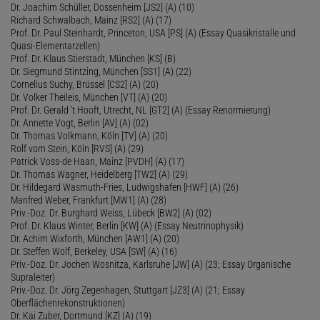
Dr. Joachim Schüller, Dossenheim [JS2] (A) (10)
Richard Schwalbach, Mainz [RS2] (A) (17)
Prof. Dr. Paul Steinhardt, Princeton, USA [PS] (A) (Essay Quasikristalle und
Quasi-Elementarzellen)
Prof. Dr. Klaus Stierstadt, München [KS] (B)
Dr. Siegmund Stintzing, München [SS1] (A) (22)
Cornelius Suchy, Brüssel [CS2] (A) (20)
Dr. Volker Theileis, München [VT] (A) (20)
Prof. Dr. Gerald 't Hooft, Utrecht, NL [GT2] (A) (Essay Renormierung)
Dr. Annette Vogt, Berlin [AV] (A) (02)
Dr. Thomas Volkmann, Köln [TV] (A) (20)
Rolf vom Stein, Köln [RVS] (A) (29)
Patrick Voss-de Haan, Mainz [PVDH] (A) (17)
Dr. Thomas Wagner, Heidelberg [TW2] (A) (29)
Dr. Hildegard Wasmuth-Fries, Ludwigshafen [HWF] (A) (26)
Manfred Weber, Frankfurt [MW1] (A) (28)
Priv.-Doz. Dr. Burghard Weiss, Lübeck [BW2] (A) (02)
Prof. Dr. Klaus Winter, Berlin [KW] (A) (Essay Neutrinophysik)
Dr. Achim Wixforth, München [AW1] (A) (20)
Dr. Steffen Wolf, Berkeley, USA [SW] (A) (16)
Priv.-Doz. Dr. Jochen Wosnitza, Karlsruhe [JW] (A) (23; Essay Organische
Supraleiter)
Priv.-Doz. Dr. Jörg Zegenhagen, Stuttgart [JZ3] (A) (21; Essay
Oberflächenrekonstruktionen)
Dr. Kai Zuber, Dortmund [KZ] (A) (19)