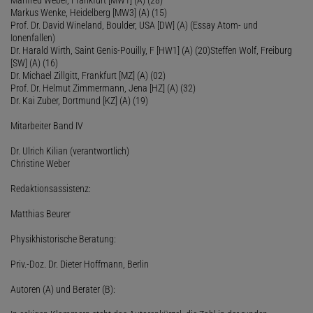
Manfred Weber, Frankfurt [MW1] (A) (28)
Markus Wenke, Heidelberg [MW3] (A) (15)
Prof. Dr. David Wineland, Boulder, USA [DW] (A) (Essay Atom- und
Ionenfallen)
Dr. Harald Wirth, Saint Genis-Pouilly, F [HW1] (A) (20)Steffen Wolf, Freiburg
[SW] (A) (16)
Dr. Michael Zillgitt, Frankfurt [MZ] (A) (02)
Prof. Dr. Helmut Zimmermann, Jena [HZ] (A) (32)
Dr. Kai Zuber, Dortmund [KZ] (A) (19)
Mitarbeiter Band IV
Dr. Ulrich Kilian (verantwortlich)
Christine Weber
Redaktionsassistenz:
Matthias Beurer
Physikhistorische Beratung:
Priv.-Doz. Dr. Dieter Hoffmann, Berlin
Autoren (A) und Berater (B):