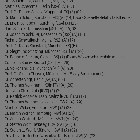
Rolf Sauermost, Waldkirch [RS1] (A) (02)
Matthias Schemmel, Berlin [MS4] (A) (02)
Prof. Dr. Erhard Scholz, Wuppertal [ES] (A) (02)
Dr. Martin Schön, Konstanz [MS] (A) (14; Essay Spezielle Relativitätstheorie)
Dr. Erwin Schuberth, Garching [ES4] (A) (23)
Jörg Schuler, Taunusstein [JS1] (A) (06, 08)
Dr. Joachim Schüller, Dossenheim [JS2] (A) (10)
Richard Schwalbach, Mainz [RS2] (A) (17)
Prof. Dr. Klaus Stierstadt, München [KS] (B)
Dr. Siegmund Stintzing, München [SS1] (A) (22)
Dr. Berthold Suchan, Gießen [BS] (A) (Essay Wissenschaftsphilosophie)
Cornelius Suchy, Brüssel [CS2] (A) (20)
Dr. Volker Theileis, München [VT] (A) (20)
Prof. Dr. Stefan Theisen, München (A) (Essay Stringtheorie)
Dr. Annette Vogt, Berlin [AV] (A) (02)
Dr. Thomas Volkmann, Köln [TV] (A) (20)
Rolf vom Stein, Köln [RVS] (A) (29)
Dr. Patrick Voss-de Haan, Mainz [PVDH] (A) (17)
Dr. Thomas Wagner, Heidelberg [TW2] (A) (29)
Manfred Weber, Frankfurt [MW1] (A) (28)
Dr. Martin Werner, Hamburg [MW] (A) (29)
Dr. Achim Wixforth, München [AW1] (A) (20)
Dr. Steffen Wolf, Berkeley, USA [SW] (A) (16)
Dr. Stefan L. Wolff, München [SW1] (A) (02)
Priv.-Doz. Dr. Jochen Wosnitza, Karlsruhe [JW] (A) (23)