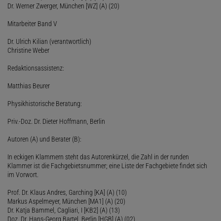
Dr. Werner Zwerger, München [WZ] (A) (20)
Mitarbeiter Band V
Dr. Ulrich Kilian (verantwortlich)
Christine Weber
Redaktionsassistenz:
Matthias Beurer
Physikhistorische Beratung:
Priv.-Doz. Dr. Dieter Hoffmann, Berlin
Autoren (A) und Berater (B):
In eckigen Klammern steht das Autorenkürzel, die Zahl in der runden
Klammer ist die Fachgebietsnummer; eine Liste der Fachgebiete findet sich
im Vorwort.
Prof. Dr. Klaus Andres, Garching [KA] (A) (10)
Markus Aspelmeyer, München [MA1] (A) (20)
Dr. Katja Bammel, Cagliari, I [KB2] (A) (13)
Doz. Dr. Hans-Georg Bartel, Berlin [HGB] (A) (02)