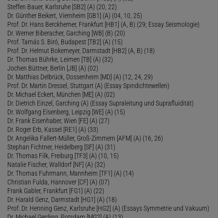
Steffen Bauer, Karlsruhe [SB2] (A) (20, 22)
Dr. Günther Beikert, Viernheim [GB1] (A) (04, 10, 25)
Prof. Dr. Hans Berckhemer, Frankfurt [HB1] (A, B) (29; Essay Seismologie)
Dr. Werner Biberacher, Garching [WB] (B) (20)
Prof. Tamás S. Biró, Budapest [TB2] (A) (15)
Prof. Dr. Helmut Bokemeyer, Darmstadt [HB2] (A, B) (18)
Dr. Thomas Bührke, Leimen [TB] (A) (32)
Jochen Büttner, Berlin [JB] (A) (02)
Dr. Matthias Delbrück, Dossenheim [MD] (A) (12, 24, 29)
Prof. Dr. Martin Dressel, Stuttgart (A) (Essay Spindichtewellen)
Dr. Michael Eckert, München [ME] (A) (02)
Dr. Dietrich Einzel, Garching (A) (Essay Supraleitung und Suprafluidität)
Dr. Wolfgang Eisenberg, Leipzig [WE] (A) (15)
Dr. Frank Eisenhaber, Wien [FE] (A) (27)
Dr. Roger Erb, Kassel [RE1] (A) (33)
Dr. Angelika Fallert-Müller, Groß-Zimmern [AFM] (A) (16, 26)
Stephan Fichtner, Heidelberg [SF] (A) (31)
Dr. Thomas Filk, Freiburg [TF3] (A) (10, 15)
Natalie Fischer, Walldorf [NF] (A) (32)
Dr. Thomas Fuhrmann, Mannheim [TF1] (A) (14)
Christian Fulda, Hannover [CF] (A) (07)
Frank Gabler, Frankfurt [FG1] (A) (22)
Dr. Harald Genz, Darmstadt [HG1] (A) (18)
Prof. Dr. Henning Genz, Karlsruhe [HG2] (A) (Essays Symmetrie und Vakuum)
Dr. Michael Gerding, Potsdam [MG2] (A) (13)