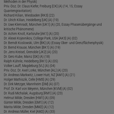
Methoden in der Physik)
Priv.-Doz. Dr. Claus Kiefer, Freiburg [CK] (A) (14, 15; Essay
Quantengravitation)
Richard Kilian, Wiesbaden [RK3] (22)
Dr. Ulrich Kilian, Heidelberg [UK] (A) (19)
Dr. Uwe Klemradt, München [UK1] (A) (20, Essay Phasenübergänge und
kritische Phänomene)
Dr. Achim Knoll, Karlsruhe [AK1] (A) (20)
Dr. Alexei Kojevnikov, College Park, USA [AK3] (A) (02)
Dr. Berndt Koslowski, Ulm [BK] (A) (Essay Ober- und Grenzflächenphysik)
Dr. Bernd Krause, München [BK1] (A) (19)
Dr. Jens Kreisel, Grenoble [JK2] (A) (20)
Dr. Gero Kube, Mainz [GK] (A) (18)
Ralph Kühnle, Heidelberg [RK1] (A) (05)
Volker Lauff, Magdeburg [VL] (A) (04)
Priv.-Doz. Dr. Axel Lorke, München [AL] (A) (20)
Dr. Andreas Markwitz, Lower Hutt, NZ [AM1] (A) (21)
Holger Mathiszik, Celle [HM3] (A) (29)
Dr. Dirk Metzger, Mannheim [DM] (A) (07)
Prof. Dr. Karl von Meyenn, München [KVM] (A) (02)
Dr. Rudi Michalak, Augsburg [RM1] (A) (23)
Helmut Milde, Dresden [HM1] (A) (09)
Günter Milde, Dresden [GM1] (A) (12)
Marita Milde, Dresden [MM2] (A) (12)
Dr. Andreas Müller, Kiel [AM2] (A) (33)