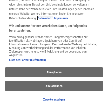
widerrufen, indem Sie auf den Link Voreinstellungen verwalten am
unteren Rand der Webseite klicken. Ihre Einstellungen gelten innerhalb
unseres Website. Weitere Informationen finden Sie in unserer
Datenschutzerklärung.
Datenschutz
Impressum
Wir und unsere Partner verarbeiten Daten, um Folgendes
WASSER IN 2D
bereitzustellen:
:
Zweidimensionales Wasser ist unerwartet
Verwendung genauer Standortdaten. Endgeräteeigenschaften zur
chaotisch
Identifikation aktiv abfragen. Speichern von oder Zugriff auf
Informationen auf einem Endgerät. Personalisierte Werbung und Inhalte,
Messung von Werbeleistung und der Performance von Inhalten,
Mit einer solchen Unordnung hatten die Forschenden nicht
Zielgruppenforschung sowie Entwicklung und Verbesserung von
gerechnet: Eine ultradünne Wasserschicht aus nur einer Lage
Angeboten.
Moleküle ist erstaunlich asymmetrisch.
Liste der Partner (Lieferanten)
Akzeptieren
Mathematik der Strömungen
| Wer löst das Navier-Stokes-
Problem – Mensch oder KI?
Künstliche Intelligenz
| KI entwirft Experimente, die kein Mensch
Alle ablehnen
mehr versteht
Schwarzes Loch im Labor
| Hawking-Strahlung könnte einfacher
Zwecke anzeigen
entstehen als gedacht