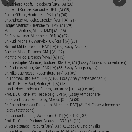
Dr. Barbara Kopff, Heidelberg [BK2] (A) (26)
Dr. Bernd Krause, Karlsruhe [BK1] (A) (19)
Ralph Kühnle, Heidelberg [RK1] (A) (05)
Dr. Andreas Markwitz, Dresden [AM1] (A) (21)
Holger Mathiszik, Bensheim [HM3] (A) (29)
Mathias Mertens, Mainz [MM1] (A) (15)
Dr. Dirk Metzger, Mannheim [DM] (A) (07)
Dr. Rudi Michalak, Warwick, UK [RM1] (A) (23)
Helmut Milde, Dresden [HM1] (A) (09; Essay Akustik)
Guenter Milde, Dresden [GM1] (A) (12)
Maritha Milde, Dresden [MM2] (A) (12)
Dr. Christopher Monroe, Boulder, USA [CM] (A) (Essay Atom- und Ionenfallen)
Dr. Andreas Müller, Kiel [AM2] (A) (33; Essay Alltagsphysik)
Dr. Nikolaus Nestle, Regensburg [NN] (A) (05)
Dr. Thomas Otto, Genf [TO] (A) (06; Essay Analytische Mechanik)
Prof. Dr. Harry Paul, Berlin [HP] (A) (13)
Cand. Phys. Christof Pflumm, Karlsruhe [CP] (A) (06, 08)
Prof. Dr. Ulrich Platt, Heidelberg [UP] (A) (Essay Atmosphäre)
Dr. Oliver Probst, Monterrey, Mexico [OP] (A) (30)
Dr. Roland Andreas Puntigam, München [RAP] (A) (14; Essay Allgemeine
Relativitätstheorie)
Dr. Gunnar Radons, Mannheim [GR1] (A) (01, 02, 32)
Prof. Dr. Günter Radons, Stuttgart [GR2] (A) (11)
Oliver Rattunde, Freiburg [OR2] (A) (16; Essay Clusterphysik)
Dr. Karl-Henning Rehren, Göttingen [KHR] (A) (Essay Algebraische