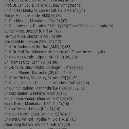
Priv.-Doz. Dr. Axel Lorke, München [AL] (A) (20)
Prof. Dr. Jan Louis, Halle (A) (Essay Stringtheorie)
Dr. Andreas Markwitz, Lower Hutt, NZ [AM1] (A) (21)
Holger Mathiszik, Celle [HM3] (A) (29)
Dr. Dirk Metzger, Mannheim [DM] (A) (07)
Dr. Rudi Michalak, Dresden [RM1] (A) (23; Essay Tieftemperaturphysik)
Günter Milde, Dresden [GM1] (A) (12)
Helmut Milde, Dresden [HM1] (A) (09)
Marita Milde, Dresden [MM2] (A) (12)
Prof. Dr. Andreas Müller, Trier [AM2] (A) (33)
Prof. Dr. Karl Otto Münnich, Heidelberg (A) (Essay Umweltphysik)
Dr. Nikolaus Nestle, Leipzig [NN] (A, B) (05, 20)
Dr. Thomas Otto, Genf [TO] (A) (06)
Priv.-Doz. Dr. Ulrich Parlitz, Göttingen [UP1] (A) (11)
Christof Pflumm, Karlsruhe [CP] (A) (06, 08)
Dr. Oliver Probst, Monterrey, Mexico [OP] (A) (30)
Dr. Roland Andreas Puntigam, München [RAP] (A) (14)
Dr. Gunnar Radons, Mannheim [GR1] (A) (01, 02, 32)
Dr. Max Rauner, Weinheim [MR3] (A) (15)
Robert Raussendorf, München [RR1] (A) (19)
Ingrid Reiser, Manhattan, USA [IR] (A) (16)
Dr. Uwe Renner, Leipzig [UR] (A) (10)
Dr. Ursula Resch-Esser, Berlin [URE] (A) (21)
Dr. Peter Oliver Roll, Ingelheim [OR1] (A, B) (15)
Hans-Jörg Rutsch, Walldorf [HJR] (A) (29)