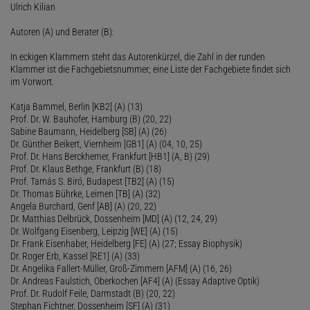
Ulrich Kilian
Autoren (A) und Berater (B):
In eckigen Klammern steht das Autorenkürzel, die Zahl in der runden
Klammer ist die Fachgebietsnummer; eine Liste der Fachgebiete findet sich
im Vorwort.
Katja Bammel, Berlin [KB2] (A) (13)
Prof. Dr. W. Bauhofer, Hamburg (B) (20, 22)
Sabine Baumann, Heidelberg [SB] (A) (26)
Dr. Günther Beikert, Viernheim [GB1] (A) (04, 10, 25)
Prof. Dr. Hans Berckhemer, Frankfurt [HB1] (A, B) (29)
Prof. Dr. Klaus Bethge, Frankfurt (B) (18)
Prof. Tamás S. Biró, Budapest [TB2] (A) (15)
Dr. Thomas Bührke, Leimen [TB] (A) (32)
Angela Burchard, Genf [AB] (A) (20, 22)
Dr. Matthias Delbrück, Dossenheim [MD] (A) (12, 24, 29)
Dr. Wolfgang Eisenberg, Leipzig [WE] (A) (15)
Dr. Frank Eisenhaber, Heidelberg [FE] (A) (27; Essay Biophysik)
Dr. Roger Erb, Kassel [RE1] (A) (33)
Dr. Angelika Fallert-Müller, Groß-Zimmern [AFM] (A) (16, 26)
Dr. Andreas Faulstich, Oberkochen [AF4] (A) (Essay Adaptive Optik)
Prof. Dr. Rudolf Feile, Darmstadt (B) (20, 22)
Stephan Fichtner, Dossenheim [SF] (A) (31)