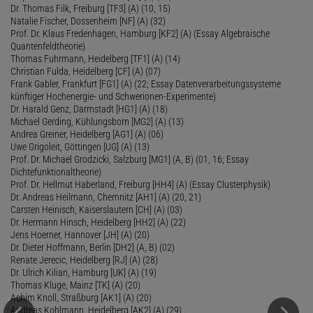
Dr. Thomas Filk, Freiburg [TF3] (A) (10, 15)
Natalie Fischer, Dossenheim [NF] (A) (32)
Prof. Dr. Klaus Fredenhagen, Hamburg [KF2] (A) (Essay Algebraische
Quantenfeldtheorie)
Thomas Fuhrmann, Heidelberg [TF1] (A) (14)
Christian Fulda, Heidelberg [CF] (A) (07)
Frank Gabler, Frankfurt [FG1] (A) (22; Essay Datenverarbeitungssysteme
künftiger Hochenergie- und Schwerionen-Experimente)
Dr. Harald Genz, Darmstadt [HG1] (A) (18)
Michael Gerding, Kühlungsborn [MG2] (A) (13)
Andrea Greiner, Heidelberg [AG1] (A) (06)
Uwe Grigoleit, Göttingen [UG] (A) (13)
Prof. Dr. Michael Grodzicki, Salzburg [MG1] (A, B) (01, 16; Essay
Dichtefunktionaltheorie)
Prof. Dr. Hellmut Haberland, Freiburg [HH4] (A) (Essay Clusterphysik)
Dr. Andreas Heilmann, Chemnitz [AH1] (A) (20, 21)
Carsten Heinisch, Kaiserslautern [CH] (A) (03)
Dr. Hermann Hinsch, Heidelberg [HH2] (A) (22)
Jens Hoerner, Hannover [JH] (A) (20)
Dr. Dieter Hoffmann, Berlin [DH2] (A, B) (02)
Renate Jerecic, Heidelberg [RJ] (A) (28)
Dr. Ulrich Kilian, Hamburg [UK] (A) (19)
Thomas Kluge, Mainz [TK] (A) (20)
Achim Knoll, Straßburg [AK1] (A) (20)
Andreas Kohlmann, Heidelberg [AK2] (A) (29)