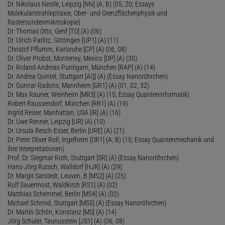
Dr. Nikolaus Nestle, Leipzig [NN] (A, B) (05, 20; Essays
Molekularstrahlepitaxie, Ober- und Grenzflächenphysik und
Rastersondenmikroskopie)
Dr. Thomas Otto, Genf [TO] (A) (06)
Dr. Ulrich Parlitz, Göttingen [UP1] (A) (11)
Christof Pflumm, Karlsruhe [CP] (A) (06, 08)
Dr. Oliver Probst, Monterrey, Mexico [OP] (A) (30)
Dr. Roland Andreas Puntigam, München [RAP] (A) (14)
Dr. Andrea Quintel, Stuttgart [AQ] (A) (Essay Nanoröhrchen)
Dr. Gunnar Radons, Mannheim [GR1] (A) (01, 02, 32)
Dr. Max Rauner, Weinheim [MR3] (A) (15; Essay Quanteninformatik)
Robert Raussendorf, München [RR1] (A) (19)
Ingrid Reiser, Manhattan, USA [IR] (A) (16)
Dr. Uwe Renner, Leipzig [UR] (A) (10)
Dr. Ursula Resch-Esser, Berlin [URE] (A) (21)
Dr. Peter Oliver Roll, Ingelheim [OR1] (A, B) (15; Essay Quantenmechanik und
ihre Interpretationen)
Prof. Dr. Siegmar Roth, Stuttgart [SR] (A) (Essay Nanoröhrchen)
Hans-Jörg Rutsch, Walldorf [HJR] (A) (29)
Dr. Margit Sarstedt, Leuven, B [MS2] (A) (25)
Rolf Sauermost, Waldkirch [RS1] (A) (02)
Matthias Schemmel, Berlin [MS4] (A) (02)
Michael Schmid, Stuttgart [MS5] (A) (Essay Nanoröhrchen)
Dr. Martin Schön, Konstanz [MS] (A) (14)
Jörg Schuler, Taunusstein [JS1] (A) (06, 08)