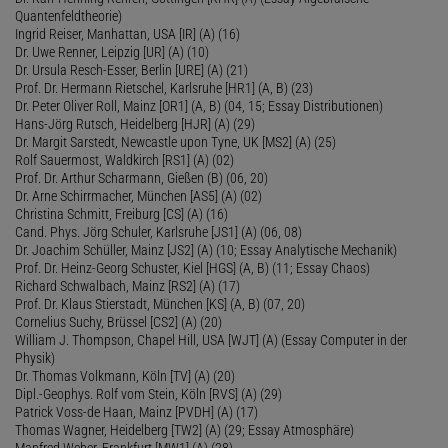
Quantenfeldtheorie)
Ingrid Reiser, Manhattan, USA [IR] (A) (16)
Dr. Uwe Renner, Leipzig [UR] (A) (10)
Dr. Ursula Resch-Esser, Berlin [URE] (A) (21)
Prof. Dr. Hermann Rietschel, Karlsruhe [HR1] (A, B) (23)
Dr. Peter Oliver Roll, Mainz [OR1] (A, B) (04, 15; Essay Distributionen)
Hans-Jörg Rutsch, Heidelberg [HJR] (A) (29)
Dr. Margit Sarstedt, Newcastle upon Tyne, UK [MS2] (A) (25)
Rolf Sauermost, Waldkirch [RS1] (A) (02)
Prof. Dr. Arthur Scharmann, Gießen (B) (06, 20)
Dr. Arne Schirrmacher, München [AS5] (A) (02)
Christina Schmitt, Freiburg [CS] (A) (16)
Cand. Phys. Jörg Schuler, Karlsruhe [JS1] (A) (06, 08)
Dr. Joachim Schüller, Mainz [JS2] (A) (10; Essay Analytische Mechanik)
Prof. Dr. Heinz-Georg Schuster, Kiel [HGS] (A, B) (11; Essay Chaos)
Richard Schwalbach, Mainz [RS2] (A) (17)
Prof. Dr. Klaus Stierstadt, München [KS] (A, B) (07, 20)
Cornelius Suchy, Brüssel [CS2] (A) (20)
William J. Thompson, Chapel Hill, USA [WJT] (A) (Essay Computer in der
Physik)
Dr. Thomas Volkmann, Köln [TV] (A) (20)
Dipl.-Geophys. Rolf vom Stein, Köln [RVS] (A) (29)
Patrick Voss-de Haan, Mainz [PVDH] (A) (17)
Thomas Wagner, Heidelberg [TW2] (A) (29; Essay Atmosphäre)