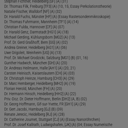
Stephan Fichtner, Heidelberg [SF] (A) (31)
Dr. Thomas Filk, Freiburg [TF3] (A) (10, 15; Essay Perkolationstheorie)
Natalie Fischer, Walldorf [NF] (A) (32)
Dr. Harald Fuchs, Münster [HF] (A) (Essay Rastersondenmikroskopie)
Dr. Thomas Fuhrmann, Mannheim [TF1] (A) (14)
Christian Fulda, Hannover [CF] (A) (07)
Dr. Harald Genz, Darmstadt [HG1] (A) (18)
Michael Gerding, Kühlungsborn [MG2] (A) (13)
Prof. Dr. Gerd Graßhoff, Bern [GG] (A) (02)
Andrea Greiner, Heidelberg [AG1] (A) (06)
Uwe Grigoleit, Weinheim [UG] (A) (13)
Prof. Dr. Michael Grodzicki, Salzburg [MG1] (B) (01, 16)
Gunther Hadwich, München [GH] (A) (20)
Dr. Andreas Heilmann, Halle [AH1] (A) (20, 21)
Carsten Heinisch, Kaiserslautern [CH] (A) (03)
Dr. Christoph Heinze, Hamburg [CH3] (A) (29)
Dr. Marc Hemberger, Heidelberg [MH2] (A) (19)
Florian Herold, München [FH] (A) (20)
Dr. Hermann Hinsch, Heidelberg [HH2] (A) (22)
Priv.-Doz. Dr. Dieter Hoffmann, Berlin [DH2] (A, B) (02)
Dr. Georg Hoffmann, Gif-sur-Yvette, FR [GH1] (A) (29)
Dr. Gert Jacobi, Hamburg [GJ] (B) (09)
Renate Jerecic, Heidelberg [RJ] (A) (28)
Dr. Catherine Journet, Stuttgart [CJ] (A) (Essay Nanoröhrchen)
Prof. Dr. Josef Kallrath, Ludwigshafen, [JK] (A) (04; Essay Numerische