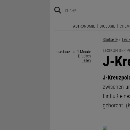
ASTRONOMIE
BIOLOGIE
CHEM
Startseite
Lexi
LEXIKON DER P
Lesedauer ca. 1 Minute
:
J-Kr
Drucken
Teilen
J-Kreuzpola
zwischen un
Einfluß ein
gehorcht. (
K