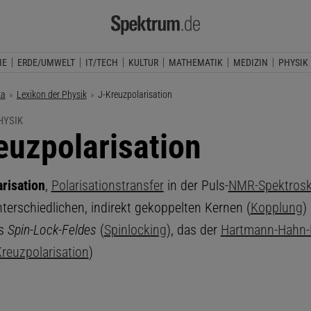
IE
ERDE/UMWELT
IT/TECH
KULTUR
MATHEMATIK
MEDIZIN
PHYSIK
ka
Lexikon der Physik
Aktuelle Seite:
J-Kreuzpolarisation
HYSIK
euzpolarisation
risation
,
Polarisationstransfer
in der Puls-
NMR-Spektrosk
terschiedlichen, indirekt gekoppelten Kernen (
Kopplung
)
es
Spin-Lock-Feldes
(
Spinlocking
), das der
Hartmann-Hahn-
reuzpolarisation
)