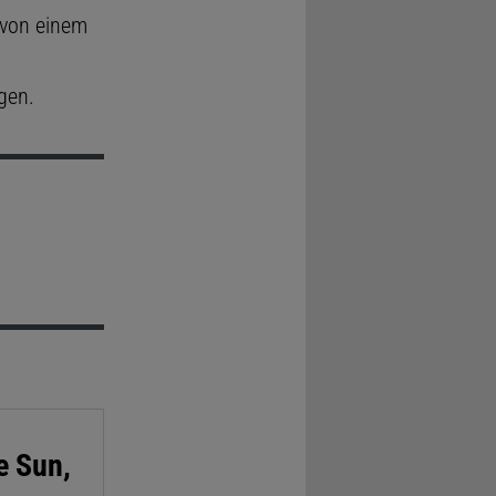
 von einem
gen.
e Sun,