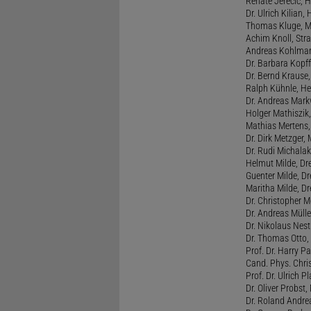
Renate Jerecic, H
Dr. Ulrich Kilian,
Thomas Kluge, Ma
Achim Knoll, Stra
Andreas Kohlmann
Dr. Barbara Kopff
Dr. Bernd Krause,
Ralph Kühnle, Hei
Dr. Andreas Markw
Holger Mathiszik
Mathias Mertens,
Dr. Dirk Metzger,
Dr. Rudi Michalak
Helmut Milde, Dre
Guenter Milde, Dr
Maritha Milde, Dr
Dr. Christopher M
Dr. Andreas Mülle
Dr. Nikolaus Nest
Dr. Thomas Otto, 
Prof. Dr. Harry Pa
Cand. Phys. Chris
Prof. Dr. Ulrich 
Dr. Oliver Probst,
Dr. Roland Andre