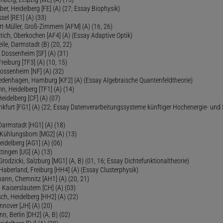
ber, Heidelberg [FE] (A) (27; Essay Biophysik)
sel [RE1] (A) (33)
ert-Müller, Groß-Zimmern [AFM] (A) (16, 26)
tich, Oberkochen [AF4] (A) (Essay Adaptive Optik)
eile, Darmstadt (B) (20, 22)
 Dossenheim [SF] (A) (31)
reiburg [TF3] (A) (10, 15)
Dossenheim [NF] (A) (32)
Fredenhagen, Hamburg [KF2] (A) (Essay Algebraische Quantenfeldtheorie)
 Heidelberg [TF1] (A) (14)
Heidelberg [CF] (A) (07)
ankfurt [FG1] (A) (22; Essay Datenverarbeitungssysteme künftiger Hochenergie- und
Darmstadt [HG1] (A) (18)
 Kühlungsborn [MG2] (A) (13)
eidelberg [AG1] (A) (06)
tingen [UG] (A) (13)
 Grodzicki, Salzburg [MG1] (A, B) (01, 16; Essay Dichtefunktionaltheorie)
 Haberland, Freiburg [HH4] (A) (Essay Clusterphysik)
mann, Chemnitz [AH1] (A) (20, 21)
 Kaiserslautern [CH] (A) (03)
ch, Heidelberg [HH2] (A) (22)
nover [JH] (A) (20)
n, Berlin [DH2] (A, B) (02)