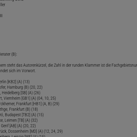
ller
II
erater (B):
ern steht das Autorenkürzel, die Zahl in der runden Klammer ist die Fachgebietsnu
indet sich im Vorwort.
lin [KB2] (A) (13)
ofer, Hamburg (B) (20, 22)
Heidelberg [SB] (A) (26)
t, Viernheim [GB1] (A) (04, 10, 25)
rckhemer, Frankfurt [HB1] (A, B) (29)
thge, Frankfurt (B) (18)
ró, Budapest [TB2] (A) (15)
e, Leimen [TB] (A) (32)
Genf [AB] (A) (20, 22)
rück, Dossenheim [MD] (A) (12, 24, 29)
nberg, Leipzig [WE] (A) (15)