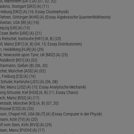
s, Mannheim [GR1] (A) (01, 02, 32)
Radons, Stuttgart [GR2] (A) (11)
Freiburg [OR2] (A) (16; Essay Clusterphysik)
Rehren, Göttingen [KHR] (A) (Essay Algebraische Quantenfeldtheorie)
hattan, USA [IR] (A) (16)
eipzig [UR] (A) (10)
sser, Berlin [URE] (A) (21)
 Rietschel, Karlsruhe [HR1] (A, B) (23)
oll, Mainz [OR1] (A, B) (04, 15; Essay Distributionen)
, Heidelberg [HJR] (A) (29)
dt, Newcastle upon Tyne, UK [MS2] (A) (25)
aldkirch [RS1] (A) (02)
Scharmann, Gießen (B) (06, 20)
cher, München [AS5] (A) (02)
 Freiburg [CS] (A) (16)
Schuler, Karlsruhe [JS1] (A) (06, 08)
ler, Mainz [JS2] (A) (10; Essay Analytische Mechanik)
eorg Schuster, Kiel [HGS] (A, B) (11; Essay Chaos)
ch, Mainz [RS2] (A) (17)
ierstadt, München [KS] (A, B) (07, 20)
Brüssel [CS2] (A) (20)
son, Chapel Hill, USA [WJT] (A) (Essay Computer in der Physik)
ann, Köln [TV] (A) (20)
lf vom Stein, Köln [RVS] (A) (29)
Haan, Mainz [PVDH] (A) (17)