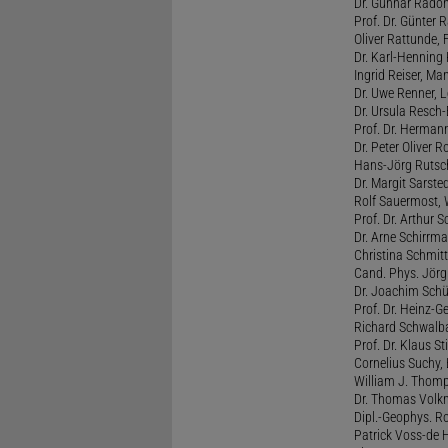
Dr. Gunnar Radon
Prof. Dr. Günter 
Oliver Rattunde, 
Dr. Karl-Henning 
Ingrid Reiser, Man
Dr. Uwe Renner, L
Dr. Ursula Resch-E
Prof. Dr. Hermann
Dr. Peter Oliver R
Hans-Jörg Rutsch
Dr. Margit Sarste
Rolf Sauermost, W
Prof. Dr. Arthur 
Dr. Arne Schirrma
Christina Schmitt,
Cand. Phys. Jörg 
Dr. Joachim Schül
Prof. Dr. Heinz-G
Richard Schwalba
Prof. Dr. Klaus St
Cornelius Suchy, 
William J. Thomp
Dr. Thomas Volkm
Dipl.-Geophys. Ro
Patrick Voss-de 