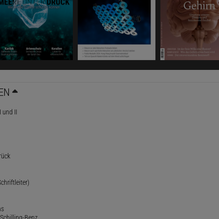
EN
 und II
rück
chriftleiter)
ns
Schilling-Benz