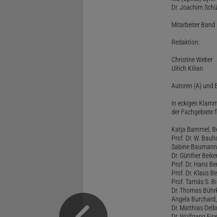
Dr. Joachim Schü
Mitarbeiter Band I
Redaktion:
Christine Weber
Ulrich Kilian
Autoren (A) und B
In eckigen Klamm
der Fachgebiete f
Katja Bammel, Ber
Prof. Dr. W. Bauh
Sabine Baumann, 
Dr. Günther Beiker
Prof. Dr. Hans Be
Prof. Dr. Klaus Be
Prof. Tamás S. Bi
Dr. Thomas Bührk
Angela Burchard, 
Dr. Matthias Delb
Dr. Wolfgang Eise