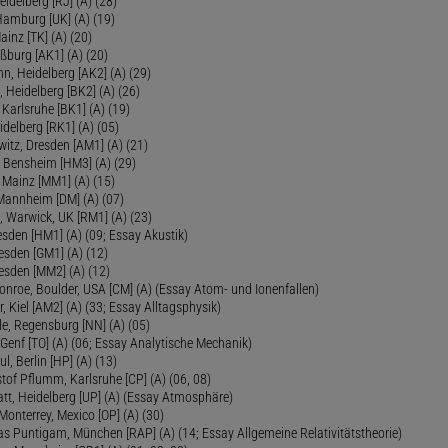
eidelberg [RJ] (A) (28)
 Hamburg [UK] (A) (19)
inz [TK] (A) (20)
ßburg [AK1] (A) (20)
, Heidelberg [AK2] (A) (29)
, Heidelberg [BK2] (A) (26)
 Karlsruhe [BK1] (A) (19)
delberg [RK1] (A) (05)
itz, Dresden [AM1] (A) (21)
, Bensheim [HM3] (A) (29)
 Mainz [MM1] (A) (15)
 Mannheim [DM] (A) (07)
, Warwick, UK [RM1] (A) (23)
sden [HM1] (A) (09; Essay Akustik)
esden [GM1] (A) (12)
esden [MM2] (A) (12)
onroe, Boulder, USA [CM] (A) (Essay Atom- und Ionenfallen)
r, Kiel [AM2] (A) (33; Essay Alltagsphysik)
le, Regensburg [NN] (A) (05)
Genf [TO] (A) (06; Essay Analytische Mechanik)
ul, Berlin [HP] (A) (13)
tof Pflumm, Karlsruhe [CP] (A) (06, 08)
Platt, Heidelberg [UP] (A) (Essay Atmosphäre)
 Monterrey, Mexico [OP] (A) (30)
as Puntigam, München [RAP] (A) (14; Essay Allgemeine Relativitätstheorie)