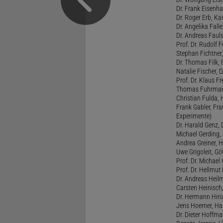
Dr. Frank Eisenha
Dr. Roger Erb, Kas
Dr. Angelika Fall
Dr. Andreas Fauls
Prof. Dr. Rudolf F
Stephan Fichtner,
Dr. Thomas Filk, F
Natalie Fischer, 
Prof. Dr. Klaus 
Thomas Fuhrmann,
Christian Fulda, 
Frank Gabler, Fr
Experimente)
Dr. Harald Genz, 
Michael Gerding,
Andrea Greiner, H
Uwe Grigoleit, Göt
Prof. Dr. Michael
Prof. Dr. Hellmut
Dr. Andreas Heil
Carsten Heinisch,
Dr. Hermann Hins
Jens Hoerner, Han
Dr. Dieter Hoffman