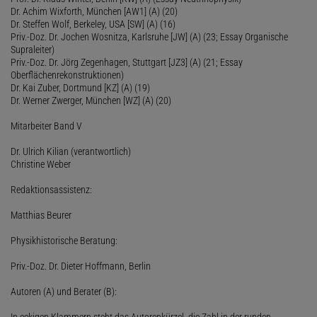
Dr. Achim Wixforth, München [AW1] (A) (20)
Dr. Steffen Wolf, Berkeley, USA [SW] (A) (16)
Priv.-Doz. Dr. Jochen Wosnitza, Karlsruhe [JW] (A) (23; Essay Organische
Supraleiter)
Priv.-Doz. Dr. Jörg Zegenhagen, Stuttgart [JZ3] (A) (21; Essay
Oberflächenrekonstruktionen)
Dr. Kai Zuber, Dortmund [KZ] (A) (19)
Dr. Werner Zwerger, München [WZ] (A) (20)
Mitarbeiter Band V
Dr. Ulrich Kilian (verantwortlich)
Christine Weber
Redaktionsassistenz:
Matthias Beurer
Physikhistorische Beratung:
Priv.-Doz. Dr. Dieter Hoffmann, Berlin
Autoren (A) und Berater (B):
In eckigen Klammern steht das Autorenkürzel, die Zahl in der runden