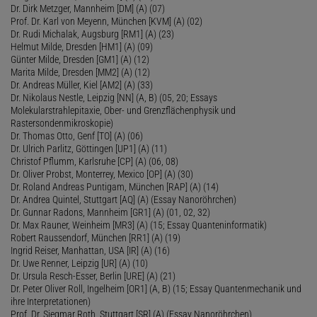
Dr. Dirk Metzger, Mannheim [DM] (A) (07)
Prof. Dr. Karl von Meyenn, München [KVM] (A) (02)
Dr. Rudi Michalak, Augsburg [RM1] (A) (23)
Helmut Milde, Dresden [HM1] (A) (09)
Günter Milde, Dresden [GM1] (A) (12)
Marita Milde, Dresden [MM2] (A) (12)
Dr. Andreas Müller, Kiel [AM2] (A) (33)
Dr. Nikolaus Nestle, Leipzig [NN] (A, B) (05, 20; Essays
Molekularstrahlepitaxie, Ober- und Grenzflächenphysik und
Rastersondenmikroskopie)
Dr. Thomas Otto, Genf [TO] (A) (06)
Dr. Ulrich Parlitz, Göttingen [UP1] (A) (11)
Christof Pflumm, Karlsruhe [CP] (A) (06, 08)
Dr. Oliver Probst, Monterrey, Mexico [OP] (A) (30)
Dr. Roland Andreas Puntigam, München [RAP] (A) (14)
Dr. Andrea Quintel, Stuttgart [AQ] (A) (Essay Nanoröhrchen)
Dr. Gunnar Radons, Mannheim [GR1] (A) (01, 02, 32)
Dr. Max Rauner, Weinheim [MR3] (A) (15; Essay Quanteninformatik)
Robert Raussendorf, München [RR1] (A) (19)
Ingrid Reiser, Manhattan, USA [IR] (A) (16)
Dr. Uwe Renner, Leipzig [UR] (A) (10)
Dr. Ursula Resch-Esser, Berlin [URE] (A) (21)
Dr. Peter Oliver Roll, Ingelheim [OR1] (A, B) (15; Essay Quantenmechanik und
ihre Interpretationen)
Prof. Dr. Siegmar Roth, Stuttgart [SR] (A) (Essay Nanoröhrchen)