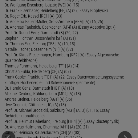
Dr. Wolfgang Eisenberg, Leipzig [WE] (A) (15)
Dr. Frank Eisenhaber, Heidelberg [FE] (A) (27; Essay Biophysik)
Dr. Roger Erb, Kassel [RE1] (A) (33)
Dr. Angelika Fallert-Müller, Groß-Zimmern [AFM] (A) (16, 26)
Dr. Andreas Faulstich, Oberkochen [AF4] (A) (Essay Adaptive Optik)
Prof. Dr. Rudolf Feile, Darmstadt (B) (20, 22)
Stephan Fichtner, Dossenheim [SF] (A) (31)
Dr. Thomas Filk, Freiburg [TF3] (A) (10, 15)
Natalie Fischer, Dossenheim [NF] (A) (32)
Prof. Dr. Klaus Fredenhagen, Hamburg [KF2] (A) (Essay Algebraische
Quantenfeldtheorie)
Thomas Fuhrmann, Heidelberg [TF1] (A) (14)
Christian Fulda, Heidelberg [CF] (A) (07)
Frank Gabler, Frankfurt [FG1] (A) (22; Essay Datenverarbeitungssysteme
künftiger Hochenergie- und Schwerionen-Experimente)
Dr. Harald Genz, Darmstadt [HG1] (A) (18)
Michael Gerding, Kühlungsborn [MG2] (A) (13)
Andrea Greiner, Heidelberg [AG1] (A) (06)
Uwe Grigoleit, Göttingen [UG] (A) (13)
Prof. Dr. Michael Grodzicki, Salzburg [MG1] (A, B) (01, 16; Essay
Dichtefunktionaltheorie)
Prof. Dr. Hellmut Haberland, Freiburg [HH4] (A) (Essay Clusterphysik)
Dr. Andreas Heilmann, Chemnitz [AH1] (A) (20, 21)
Carsten Heinisch, Kaiserslautern [CH] (A) (03)
Dr. Hermann Hinsch, Heidelberg [HH2] (A) (22)