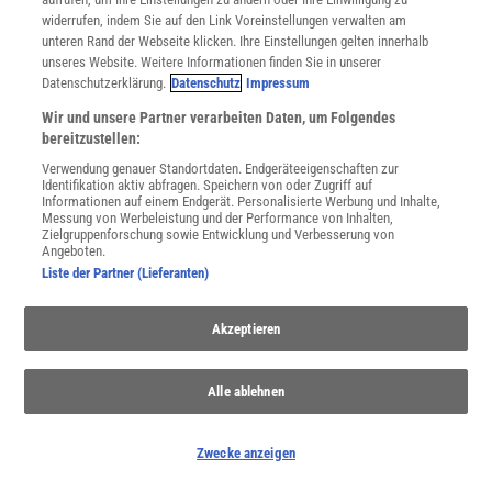
widerrufen, indem Sie auf den Link Voreinstellungen verwalten am
unteren Rand der Webseite klicken. Ihre Einstellungen gelten innerhalb
unseres Website. Weitere Informationen finden Sie in unserer
Datenschutzerklärung.
Datenschutz
Impressum
Wir und unsere Partner verarbeiten Daten, um Folgendes
bereitzustellen:
Verwendung genauer Standortdaten. Endgeräteeigenschaften zur
Identifikation aktiv abfragen. Speichern von oder Zugriff auf
Informationen auf einem Endgerät. Personalisierte Werbung und Inhalte,
Messung von Werbeleistung und der Performance von Inhalten,
Zielgruppenforschung sowie Entwicklung und Verbesserung von
Angeboten.
Liste der Partner (Lieferanten)
»DIE DUNKLE SEITE DES LICHTS«
:
Unklare Projektionen
Akzeptieren
Milan Dlabal wagt einen frischen Blick auf die Grundlagen der
Physik. Allerdings erschließt sich der Nutzen der von ihm
eingeführten Begrifflichkeit nicht so ganz. Eine Rezension
Alle ablehnen
Zwecke anzeigen
Phasenübergang
| Nobelpreisträger löst Physik-Rätsel mit KI
Wasser in 2D
| Zweidimensionales Wasser ist unerwartet