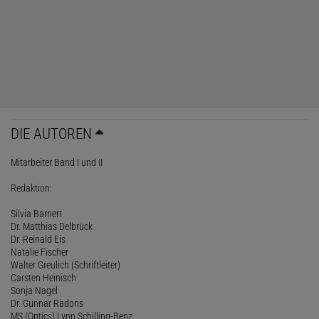
DIE AUTOREN
Mitarbeiter Band I und II
Redaktion:
Silvia Barnert
Dr. Matthias Delbrück
Dr. Reinald Eis
Natalie Fischer
Walter Greulich (Schriftleiter)
Carsten Heinisch
Sonja Nagel
Dr. Gunnar Radons
MS (Optics) Lynn Schilling-Benz