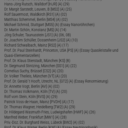
Hans-Jörg Rutsch, Walldorf [HJR] (A) (29)
Dr. Margit Sarstedt, Leuven, B [MS2] (A) (25)
Rolf Sauermost, Waldkirch [RS1] (A) (02)
Matthias Schemmel, Berlin [MS4] (A) (02)
Michael Schmid, Stuttgart [MS5] (A) (Essay Nanoröhrchen)
Dr. Martin Schön, Konstanz [MS] (A) (14)
Jörg Schuler, Taunusstein [JS1] (A) (06, 08)
Dr. Joachim Schüller, Dossenheim [JS2] (A) (10)
Richard Schwalbach, Mainz [RS2] (A) (17)
Prof. Dr. Paul Steinhardt, Princeton, USA [PS] (A) (Essay Quasikristalle und
Quasi-Elementarzellen)
Prof. Dr. Klaus Stierstadt, München [KS] (B)
Dr. Siegmund Stintzing, München [SS1] (A) (22)
Cornelius Suchy, Brüssel [CS2] (A) (20)
Dr. Volker Theileis, München [VT] (A) (20)
Prof. Dr. Gerald 't Hooft, Utrecht, NL [GT2] (A) (Essay Renormierung)
Dr. Annette Vogt, Berlin [AV] (A) (02)
Dr. Thomas Volkmann, Köln [TV] (A) (20)
Rolf vom Stein, Köln [RVS] (A) (29)
Patrick Voss-de Haan, Mainz [PVDH] (A) (17)
Dr. Thomas Wagner, Heidelberg [TW2] (A) (29)
Dr. Hildegard Wasmuth-Fries, Ludwigshafen [HWF] (A) (26)
Manfred Weber, Frankfurt [MW1] (A) (28)
Priv.-Doz. Dr. Burghard Weiss, Lübeck [BW2] (A) (02)
Prof. Dr. Klaus Winter, Berlin [KW] (A) (Essay Neutrinophysik)