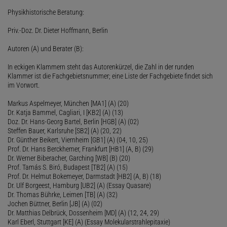
Physikhistorische Beratung:
Priv.-Doz. Dr. Dieter Hoffmann, Berlin
Autoren (A) und Berater (B):
In eckigen Klammern steht das Autorenkürzel, die Zahl in der runden
Klammer ist die Fachgebietsnummer; eine Liste der Fachgebiete findet sich
im Vorwort.
Markus Aspelmeyer, München [MA1] (A) (20)
Dr. Katja Bammel, Cagliari, I [KB2] (A) (13)
Doz. Dr. Hans-Georg Bartel, Berlin [HGB] (A) (02)
Steffen Bauer, Karlsruhe [SB2] (A) (20, 22)
Dr. Günther Beikert, Viernheim [GB1] (A) (04, 10, 25)
Prof. Dr. Hans Berckhemer, Frankfurt [HB1] (A, B) (29)
Dr. Werner Biberacher, Garching [WB] (B) (20)
Prof. Tamás S. Biró, Budapest [TB2] (A) (15)
Prof. Dr. Helmut Bokemeyer, Darmstadt [HB2] (A, B) (18)
Dr. Ulf Borgeest, Hamburg [UB2] (A) (Essay Quasare)
Dr. Thomas Bührke, Leimen [TB] (A) (32)
Jochen Büttner, Berlin [JB] (A) (02)
Dr. Matthias Delbrück, Dossenheim [MD] (A) (12, 24, 29)
Karl Eberl, Stuttgart [KE] (A) (Essay Molekularstrahlepitaxie)