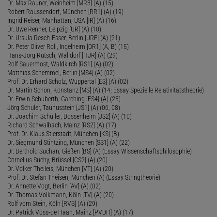
Dr. Max Rauner, Weinheim [MR3] (A) (15)
Robert Raussendorf, München [RR1] (A) (19)
Ingrid Reiser, Manhattan, USA [IR] (A) (16)
Dr. Uwe Renner, Leipzig [UR] (A) (10)
Dr. Ursula Resch-Esser, Berlin [URE] (A) (21)
Dr. Peter Oliver Roll, Ingelheim [OR1] (A, B) (15)
Hans-Jörg Rutsch, Walldorf [HJR] (A) (29)
Rolf Sauermost, Waldkirch [RS1] (A) (02)
Matthias Schemmel, Berlin [MS4] (A) (02)
Prof. Dr. Erhard Scholz, Wuppertal [ES] (A) (02)
Dr. Martin Schön, Konstanz [MS] (A) (14; Essay Spezielle Relativitätstheorie)
Dr. Erwin Schuberth, Garching [ES4] (A) (23)
Jörg Schuler, Taunusstein [JS1] (A) (06, 08)
Dr. Joachim Schüller, Dossenheim [JS2] (A) (10)
Richard Schwalbach, Mainz [RS2] (A) (17)
Prof. Dr. Klaus Stierstadt, München [KS] (B)
Dr. Siegmund Stintzing, München [SS1] (A) (22)
Dr. Berthold Suchan, Gießen [BS] (A) (Essay Wissenschaftsphilosophie)
Cornelius Suchy, Brüssel [CS2] (A) (20)
Dr. Volker Theileis, München [VT] (A) (20)
Prof. Dr. Stefan Theisen, München (A) (Essay Stringtheorie)
Dr. Annette Vogt, Berlin [AV] (A) (02)
Dr. Thomas Volkmann, Köln [TV] (A) (20)
Rolf vom Stein, Köln [RVS] (A) (29)
Dr. Patrick Voss-de Haan, Mainz [PVDH] (A) (17)