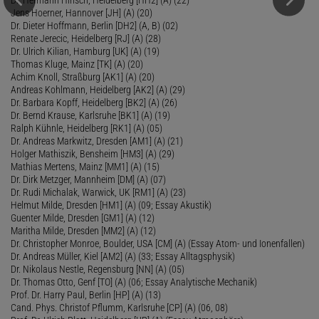
Jens Hoerner, Hannover [JH] (A) (20)
Dr. Dieter Hoffmann, Berlin [DH2] (A, B) (02)
Renate Jerecic, Heidelberg [RJ] (A) (28)
Dr. Ulrich Kilian, Hamburg [UK] (A) (19)
Thomas Kluge, Mainz [TK] (A) (20)
Achim Knoll, Straßburg [AK1] (A) (20)
Andreas Kohlmann, Heidelberg [AK2] (A) (29)
Dr. Barbara Kopff, Heidelberg [BK2] (A) (26)
Dr. Bernd Krause, Karlsruhe [BK1] (A) (19)
Ralph Kühnle, Heidelberg [RK1] (A) (05)
Dr. Andreas Markwitz, Dresden [AM1] (A) (21)
Holger Mathiszik, Bensheim [HM3] (A) (29)
Mathias Mertens, Mainz [MM1] (A) (15)
Dr. Dirk Metzger, Mannheim [DM] (A) (07)
Dr. Rudi Michalak, Warwick, UK [RM1] (A) (23)
Helmut Milde, Dresden [HM1] (A) (09; Essay Akustik)
Guenter Milde, Dresden [GM1] (A) (12)
Maritha Milde, Dresden [MM2] (A) (12)
Dr. Christopher Monroe, Boulder, USA [CM] (A) (Essay Atom- und Ionenfallen)
Dr. Andreas Müller, Kiel [AM2] (A) (33; Essay Alltagsphysik)
Dr. Nikolaus Nestle, Regensburg [NN] (A) (05)
Dr. Thomas Otto, Genf [TO] (A) (06; Essay Analytische Mechanik)
Prof. Dr. Harry Paul, Berlin [HP] (A) (13)
Cand. Phys. Christof Pflumm, Karlsruhe [CP] (A) (06, 08)