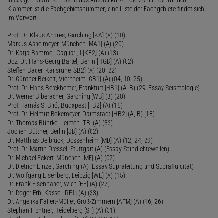
Klammer ist die Fachgebietsnummer; eine Liste der Fachgebiete findet sich
im Vorwort.
Prof. Dr. Klaus Andres, Garching [KA] (A) (10)
Markus Aspelmeyer, München [MA1] (A) (20)
Dr. Katja Bammel, Cagliari, I [KB2] (A) (13)
Doz. Dr. Hans-Georg Bartel, Berlin [HGB] (A) (02)
Steffen Bauer, Karlsruhe [SB2] (A) (20, 22)
Dr. Günther Beikert, Viernheim [GB1] (A) (04, 10, 25)
Prof. Dr. Hans Berckhemer, Frankfurt [HB1] (A, B) (29; Essay Seismologie)
Dr. Werner Biberacher, Garching [WB] (B) (20)
Prof. Tamás S. Biró, Budapest [TB2] (A) (15)
Prof. Dr. Helmut Bokemeyer, Darmstadt [HB2] (A, B) (18)
Dr. Thomas Bührke, Leimen [TB] (A) (32)
Jochen Büttner, Berlin [JB] (A) (02)
Dr. Matthias Delbrück, Dossenheim [MD] (A) (12, 24, 29)
Prof. Dr. Martin Dressel, Stuttgart (A) (Essay Spindichtewellen)
Dr. Michael Eckert, München [ME] (A) (02)
Dr. Dietrich Einzel, Garching (A) (Essay Supraleitung und Suprafluidität)
Dr. Wolfgang Eisenberg, Leipzig [WE] (A) (15)
Dr. Frank Eisenhaber, Wien [FE] (A) (27)
Dr. Roger Erb, Kassel [RE1] (A) (33)
Dr. Angelika Fallert-Müller, Groß-Zimmern [AFM] (A) (16, 26)
Stephan Fichtner, Heidelberg [SF] (A) (31)