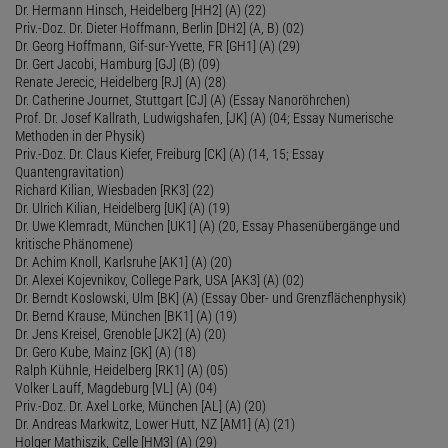
Dr. Hermann Hinsch, Heidelberg [HH2] (A) (22)
Priv.-Doz. Dr. Dieter Hoffmann, Berlin [DH2] (A, B) (02)
Dr. Georg Hoffmann, Gif-sur-Yvette, FR [GH1] (A) (29)
Dr. Gert Jacobi, Hamburg [GJ] (B) (09)
Renate Jerecic, Heidelberg [RJ] (A) (28)
Dr. Catherine Journet, Stuttgart [CJ] (A) (Essay Nanoröhrchen)
Prof. Dr. Josef Kallrath, Ludwigshafen, [JK] (A) (04; Essay Numerische
Methoden in der Physik)
Priv.-Doz. Dr. Claus Kiefer, Freiburg [CK] (A) (14, 15; Essay
Quantengravitation)
Richard Kilian, Wiesbaden [RK3] (22)
Dr. Ulrich Kilian, Heidelberg [UK] (A) (19)
Dr. Uwe Klemradt, München [UK1] (A) (20, Essay Phasenübergänge und
kritische Phänomene)
Dr. Achim Knoll, Karlsruhe [AK1] (A) (20)
Dr. Alexei Kojevnikov, College Park, USA [AK3] (A) (02)
Dr. Berndt Koslowski, Ulm [BK] (A) (Essay Ober- und Grenzflächenphysik)
Dr. Bernd Krause, München [BK1] (A) (19)
Dr. Jens Kreisel, Grenoble [JK2] (A) (20)
Dr. Gero Kube, Mainz [GK] (A) (18)
Ralph Kühnle, Heidelberg [RK1] (A) (05)
Volker Lauff, Magdeburg [VL] (A) (04)
Priv.-Doz. Dr. Axel Lorke, München [AL] (A) (20)
Dr. Andreas Markwitz, Lower Hutt, NZ [AM1] (A) (21)
Holger Mathiszik, Celle [HM3] (A) (29)