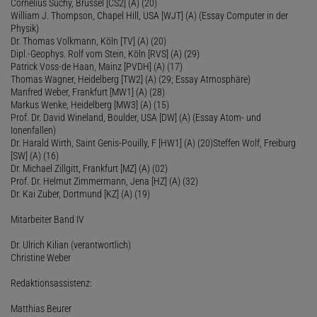
Cornelius Suchy, Brüssel [CS2] (A) (20)
William J. Thompson, Chapel Hill, USA [WJT] (A) (Essay Computer in der
Physik)
Dr. Thomas Volkmann, Köln [TV] (A) (20)
Dipl.-Geophys. Rolf vom Stein, Köln [RVS] (A) (29)
Patrick Voss-de Haan, Mainz [PVDH] (A) (17)
Thomas Wagner, Heidelberg [TW2] (A) (29; Essay Atmosphäre)
Manfred Weber, Frankfurt [MW1] (A) (28)
Markus Wenke, Heidelberg [MW3] (A) (15)
Prof. Dr. David Wineland, Boulder, USA [DW] (A) (Essay Atom- und
Ionenfallen)
Dr. Harald Wirth, Saint Genis-Pouilly, F [HW1] (A) (20)Steffen Wolf, Freiburg
[SW] (A) (16)
Dr. Michael Zillgitt, Frankfurt [MZ] (A) (02)
Prof. Dr. Helmut Zimmermann, Jena [HZ] (A) (32)
Dr. Kai Zuber, Dortmund [KZ] (A) (19)
Mitarbeiter Band IV
Dr. Ulrich Kilian (verantwortlich)
Christine Weber
Redaktionsassistenz:
Matthias Beurer