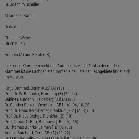
Dr. Joachim Schüller
Mitarbeiter Band III
Redaktion:
Christine Weber
Ulrich Kilian
Autoren (A) und Berater (B):
In eckigen Klammern steht das Autorenkürzel, die Zahl in der runden
Klammer ist die Fachgebietsnummer; eine Liste der Fachgebiete findet sich
im Vorwort.
Katja Bammel, Berlin [KB2] (A) (13)
Prof. Dr. W. Bauhofer, Hamburg (B) (20, 22)
Sabine Baumann, Heidelberg [SB] (A) (26)
Dr. Günther Beikert, Viernheim [GB1] (A) (04, 10, 25)
Prof. Dr. Hans Berckhemer, Frankfurt [HB1] (A, B) (29)
Prof. Dr. Klaus Bethge, Frankfurt (B) (18)
Prof. Tamás S. Biró, Budapest [TB2] (A) (15)
Dr. Thomas Bührke, Leimen [TB] (A) (32)
Angela Burchard, Genf [AB] (A) (20, 22)
Dr. Matthias Delbrück, Dossenheim [MD] (A) (12, 24, 29)