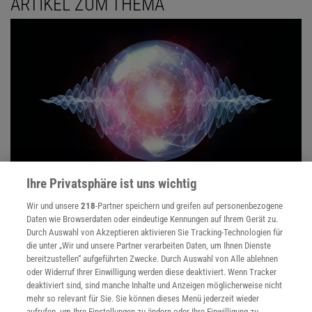
ARTIKEL ZUM THEMA
Ihre Privatsphäre ist uns wichtig
TICKTACK
Wir und unsere
218
-Partner speichern und greifen auf personenbezogene
:
Erste Atomkernuhr läutet neue Ära der
Daten wie Browserdaten oder eindeutige Kennungen auf Ihrem Gerät zu.
Zeitmessung ein
Durch Auswahl von Akzeptieren aktivieren Sie Tracking-Technologien für
die unter „Wir und unsere Partner verarbeiten Daten, um Ihnen Dienste
Atomkernuhren auf Basis von Thorium könnten künftig genauer
bereitzustellen“ aufgeführten Zwecke. Durch Auswahl von Alle ablehnen
sein als jede bisherige Atomuhr. Physiker haben nun einen
oder Widerruf Ihrer Einwilligung werden diese deaktiviert. Wenn Tracker
Prototyp gebaut – und diesen 24 Stunden lang ticken lassen.
deaktiviert sind, sind manche Inhalte und Anzeigen möglicherweise nicht
mehr so relevant für Sie. Sie können dieses Menü jederzeit wieder
aufrufen, um Ihre Einstellungen zu ändern oder Ihre Einwilligung zu