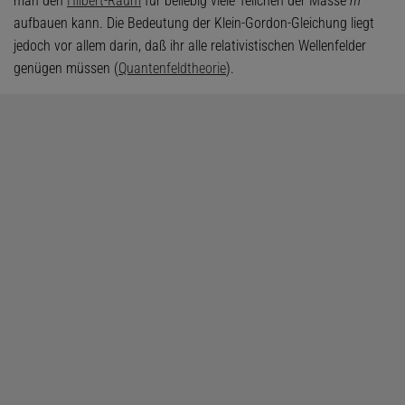
man den
Hilbert-Raum
für beliebig viele Teilchen der Masse
m
aufbauen kann. Die Bedeutung der Klein-Gordon-Gleichung liegt
jedoch vor allem darin, daß ihr alle relativistischen Wellenfelder
genügen müssen (
Quantenfeldtheorie
).