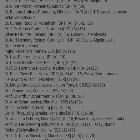
Prof. Dr. Ulrich Platt, Heidelberg [UP] (A) (Essay Atmosphäre)
Dr. Oliver Probst, Monterrey, Mexico [OP] (A) (30)
Dr. Roland Andreas Puntigam, München [RAP] (A) (14; Essay Allgemeine
Relativitätstheorie)
Dr. Gunnar Radons, Mannheim [GR1] (A) (01, 02, 32)
Prof. Dr. Günter Radons, Stuttgart [GR2] (A) (11)
Oliver Rattunde, Freiburg [OR2] (A) (16; Essay Clusterphysik)
Dr. Karl-Henning Rehren, Göttingen [KHR] (A) (Essay Algebraische
Quantenfeldtheorie)
Ingrid Reiser, Manhattan, USA [IR] (A) (16)
Dr. Uwe Renner, Leipzig [UR] (A) (10)
Dr. Ursula Resch-Esser, Berlin [URE] (A) (21)
Prof. Dr. Hermann Rietschel, Karlsruhe [HR1] (A, B) (23)
Dr. Peter Oliver Roll, Mainz [OR1] (A, B) (04, 15; Essay Distributionen)
Hans-Jörg Rutsch, Heidelberg [HJR] (A) (29)
Dr. Margit Sarstedt, Newcastle upon Tyne, UK [MS2] (A) (25)
Rolf Sauermost, Waldkirch [RS1] (A) (02)
Prof. Dr. Arthur Scharmann, Gießen (B) (06, 20)
Dr. Arne Schirrmacher, München [AS5] (A) (02)
Christina Schmitt, Freiburg [CS] (A) (16)
Cand. Phys. Jörg Schuler, Karlsruhe [JS1] (A) (06, 08)
Dr. Joachim Schüller, Mainz [JS2] (A) (10; Essay Analytische Mechanik)
Prof. Dr. Heinz-Georg Schuster, Kiel [HGS] (A, B) (11; Essay Chaos)
Richard Schwalbach, Mainz [RS2] (A) (17)
Prof. Dr. Klaus Stierstadt, München [KS] (A, B) (07, 20)