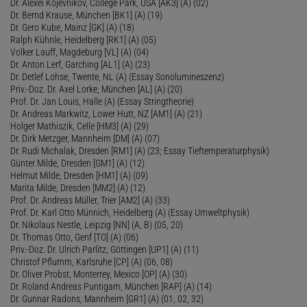
Dr. Alexei Kojevnikov, College Park, USA [AK3] (A) (02)
Dr. Bernd Krause, München [BK1] (A) (19)
Dr. Gero Kube, Mainz [GK] (A) (18)
Ralph Kühnle, Heidelberg [RK1] (A) (05)
Volker Lauff, Magdeburg [VL] (A) (04)
Dr. Anton Lerf, Garching [AL1] (A) (23)
Dr. Detlef Lohse, Twente, NL (A) (Essay Sonolumineszenz)
Priv.-Doz. Dr. Axel Lorke, München [AL] (A) (20)
Prof. Dr. Jan Louis, Halle (A) (Essay Stringtheorie)
Dr. Andreas Markwitz, Lower Hutt, NZ [AM1] (A) (21)
Holger Mathiszik, Celle [HM3] (A) (29)
Dr. Dirk Metzger, Mannheim [DM] (A) (07)
Dr. Rudi Michalak, Dresden [RM1] (A) (23; Essay Tieftemperaturphysik)
Günter Milde, Dresden [GM1] (A) (12)
Helmut Milde, Dresden [HM1] (A) (09)
Marita Milde, Dresden [MM2] (A) (12)
Prof. Dr. Andreas Müller, Trier [AM2] (A) (33)
Prof. Dr. Karl Otto Münnich, Heidelberg (A) (Essay Umweltphysik)
Dr. Nikolaus Nestle, Leipzig [NN] (A, B) (05, 20)
Dr. Thomas Otto, Genf [TO] (A) (06)
Priv.-Doz. Dr. Ulrich Parlitz, Göttingen [UP1] (A) (11)
Christof Pflumm, Karlsruhe [CP] (A) (06, 08)
Dr. Oliver Probst, Monterrey, Mexico [OP] (A) (30)
Dr. Roland Andreas Puntigam, München [RAP] (A) (14)
Dr. Gunnar Radons, Mannheim [GR1] (A) (01, 02, 32)