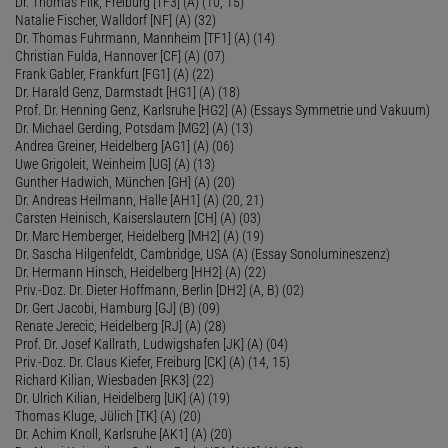
Dr. Thomas Filk, Freiburg [TF3] (A) (10, 15)
Natalie Fischer, Walldorf [NF] (A) (32)
Dr. Thomas Fuhrmann, Mannheim [TF1] (A) (14)
Christian Fulda, Hannover [CF] (A) (07)
Frank Gabler, Frankfurt [FG1] (A) (22)
Dr. Harald Genz, Darmstadt [HG1] (A) (18)
Prof. Dr. Henning Genz, Karlsruhe [HG2] (A) (Essays Symmetrie und Vakuum)
Dr. Michael Gerding, Potsdam [MG2] (A) (13)
Andrea Greiner, Heidelberg [AG1] (A) (06)
Uwe Grigoleit, Weinheim [UG] (A) (13)
Gunther Hadwich, München [GH] (A) (20)
Dr. Andreas Heilmann, Halle [AH1] (A) (20, 21)
Carsten Heinisch, Kaiserslautern [CH] (A) (03)
Dr. Marc Hemberger, Heidelberg [MH2] (A) (19)
Dr. Sascha Hilgenfeldt, Cambridge, USA (A) (Essay Sonolumineszenz)
Dr. Hermann Hinsch, Heidelberg [HH2] (A) (22)
Priv.-Doz. Dr. Dieter Hoffmann, Berlin [DH2] (A, B) (02)
Dr. Gert Jacobi, Hamburg [GJ] (B) (09)
Renate Jerecic, Heidelberg [RJ] (A) (28)
Prof. Dr. Josef Kallrath, Ludwigshafen [JK] (A) (04)
Priv.-Doz. Dr. Claus Kiefer, Freiburg [CK] (A) (14, 15)
Richard Kilian, Wiesbaden [RK3] (22)
Dr. Ulrich Kilian, Heidelberg [UK] (A) (19)
Thomas Kluge, Jülich [TK] (A) (20)
Dr. Achim Knoll, Karlsruhe [AK1] (A) (20)