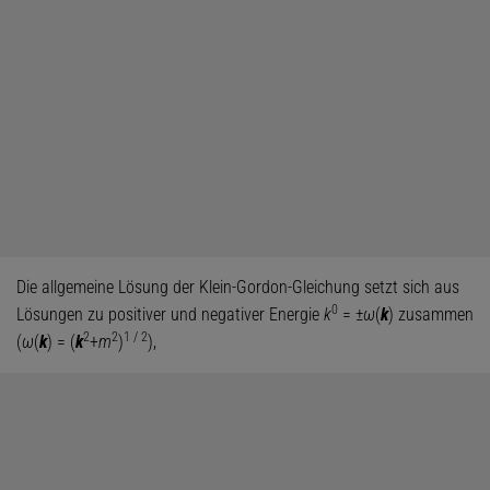
Die allgemeine Lösung der Klein-Gordon-Gleichung setzt sich aus
0
Lösungen zu positiver und negativer Energie
k
= ±
ω
(
k
) zusammen
2
2
1 / 2
(
ω
(
k
) = (
k
+
m
)
),