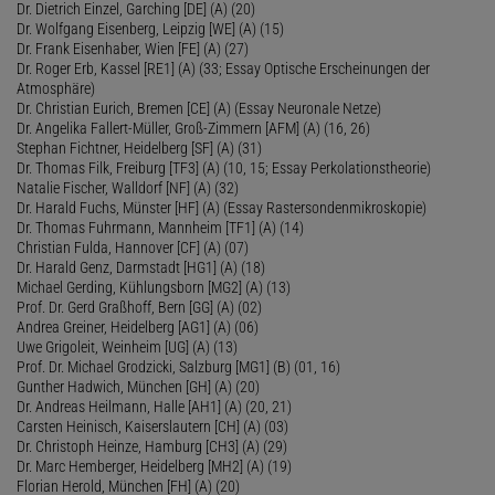
Dr. Dietrich Einzel, Garching [DE] (A) (20)
Dr. Wolfgang Eisenberg, Leipzig [WE] (A) (15)
Dr. Frank Eisenhaber, Wien [FE] (A) (27)
Dr. Roger Erb, Kassel [RE1] (A) (33; Essay Optische Erscheinungen der
Atmosphäre)
Dr. Christian Eurich, Bremen [CE] (A) (Essay Neuronale Netze)
Dr. Angelika Fallert-Müller, Groß-Zimmern [AFM] (A) (16, 26)
Stephan Fichtner, Heidelberg [SF] (A) (31)
Dr. Thomas Filk, Freiburg [TF3] (A) (10, 15; Essay Perkolationstheorie)
Natalie Fischer, Walldorf [NF] (A) (32)
Dr. Harald Fuchs, Münster [HF] (A) (Essay Rastersondenmikroskopie)
Dr. Thomas Fuhrmann, Mannheim [TF1] (A) (14)
Christian Fulda, Hannover [CF] (A) (07)
Dr. Harald Genz, Darmstadt [HG1] (A) (18)
Michael Gerding, Kühlungsborn [MG2] (A) (13)
Prof. Dr. Gerd Graßhoff, Bern [GG] (A) (02)
Andrea Greiner, Heidelberg [AG1] (A) (06)
Uwe Grigoleit, Weinheim [UG] (A) (13)
Prof. Dr. Michael Grodzicki, Salzburg [MG1] (B) (01, 16)
Gunther Hadwich, München [GH] (A) (20)
Dr. Andreas Heilmann, Halle [AH1] (A) (20, 21)
Carsten Heinisch, Kaiserslautern [CH] (A) (03)
Dr. Christoph Heinze, Hamburg [CH3] (A) (29)
Dr. Marc Hemberger, Heidelberg [MH2] (A) (19)
Florian Herold, München [FH] (A) (20)