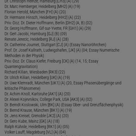
Dr. Christoph Heinze, Hamburg [CH3] (A) (29)
Dr. Marc Hemberger, Heidelberg [MH2] (A) (19)
Florian Herold, München [FH] (A) (20)
Dr. Hermann Hinsch, Heidelberg [HH2] (A) (22)
Priv.-Doz. Dr. Dieter Hoffmann, Berlin [DH2] (A, B) (02)
Dr. Georg Hoffmann, Gif-sur-Yvette, FR [GH1] (A) (29)
Dr. Gert Jacobi, Hamburg [GJ] (B) (09)
Renate Jerecic, Heidelberg [RJ] (A) (28)
Dr. Catherine Journet, Stuttgart [CJ] (A) (Essay Nanoröhrchen)
Prof. Dr. Josef Kallrath, Ludwigshafen, [JK] (A) (04; Essay Numerische
Methoden in der Physik)
Priv.-Doz. Dr. Claus Kiefer, Freiburg [CK] (A) (14, 15; Essay
Quantengravitation)
Richard Kilian, Wiesbaden [RK3] (22)
Dr. Ulrich Kilian, Heidelberg [UK] (A) (19)
Dr. Uwe Klemradt, München [UK1] (A) (20, Essay Phasenübergänge und
kritische Phänomene)
Dr. Achim Knoll, Karlsruhe [AK1] (A) (20)
Dr. Alexei Kojevnikov, College Park, USA [AK3] (A) (02)
Dr. Berndt Koslowski, Ulm [BK] (A) (Essay Ober- und Grenzflächenphysik)
Dr. Bernd Krause, München [BK1] (A) (19)
Dr. Jens Kreisel, Grenoble [JK2] (A) (20)
Dr. Gero Kube, Mainz [GK] (A) (18)
Ralph Kühnle, Heidelberg [RK1] (A) (05)
Volker Lauff, Magdeburg [VL] (A) (04)