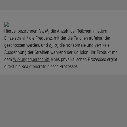
Hierbei bezeichnen
N
,
N
die Anzahl der Teilchen in jedem
1
2
Einzelstrahl,
f
die Frequenz, mit der die Teilchen aufeinander
geschossen werden, und
σ
,
σ
die horizontale und vertikale
x
z
Ausdehnung der Strahlen während der Kollision. Ihr Produkt mit
dem
Wirkungsquerschnitt
eines physikalischen Prozesses ergibt
direkt die Reaktionsrate dieses Prozesses.