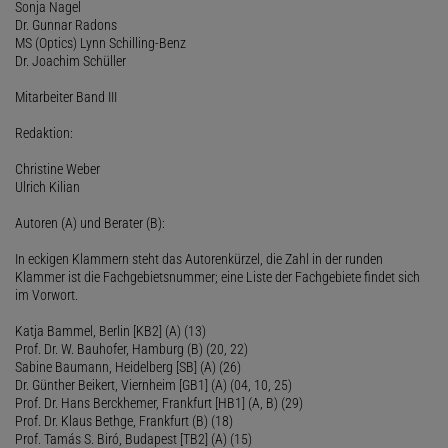
Sonja Nagel
Dr. Gunnar Radons
MS (Optics) Lynn Schilling-Benz
Dr. Joachim Schüller
Mitarbeiter Band III
Redaktion:
Christine Weber
Ulrich Kilian
Autoren (A) und Berater (B):
In eckigen Klammern steht das Autorenkürzel, die Zahl in der runden
Klammer ist die Fachgebietsnummer; eine Liste der Fachgebiete findet sich
im Vorwort.
Katja Bammel, Berlin [KB2] (A) (13)
Prof. Dr. W. Bauhofer, Hamburg (B) (20, 22)
Sabine Baumann, Heidelberg [SB] (A) (26)
Dr. Günther Beikert, Viernheim [GB1] (A) (04, 10, 25)
Prof. Dr. Hans Berckhemer, Frankfurt [HB1] (A, B) (29)
Prof. Dr. Klaus Bethge, Frankfurt (B) (18)
Prof. Tamás S. Biró, Budapest [TB2] (A) (15)