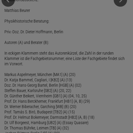
Matthias Beurer
Physikhistorische Beratung:
Priv.-Doz. Dr. Dieter Hoffmann, Berlin
Autoren (A) und Berater (B):
In eckigen Klammern steht das Autorenkürzel, die Zahl in der runden
Klammer ist die Fachgebietsnummer; eine Liste der Fachgebiete findet sich
im Vorwort.
Markus Aspelmeyer, München [MA1] (A) (20)
Dr. Katja Bammel, Cagliari, I [KB2] (A) (13)
Doz. Dr. Hans-Georg Bartel, Berlin [HGB] (A) (02)
Steffen Bauer, Karlsruhe [SB2] (A) (20, 22)
Dr. Günther Beikert, Viernheim [GB1] (A) (04, 10, 25)
Prof. Dr. Hans Berckhemer, Frankfurt [HB1] (A, B) (29)
Dr. Werner Biberacher, Garching [WB] (B) (20)
Prof. Tamás S. Biró, Budapest [TB2] (A) (15)
Prof. Dr. Helmut Bokemeyer, Darmstadt [HB2] (A, B) (18)
Dr. Ulf Borgeest, Hamburg [UB2] (A) (Essay Quasare)
Dr. Thomas Bührke, Leimen [TB] (A) (32)