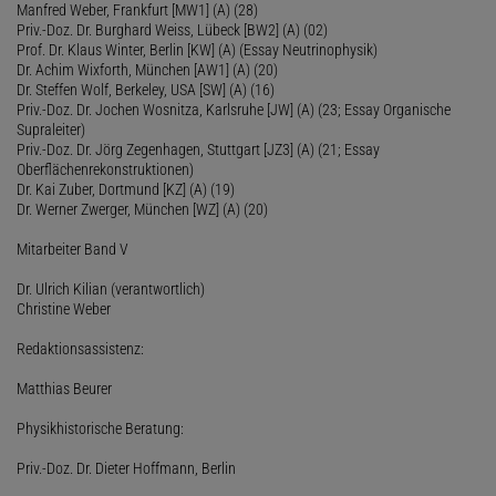
Manfred Weber, Frankfurt [MW1] (A) (28)
Priv.-Doz. Dr. Burghard Weiss, Lübeck [BW2] (A) (02)
Prof. Dr. Klaus Winter, Berlin [KW] (A) (Essay Neutrinophysik)
Dr. Achim Wixforth, München [AW1] (A) (20)
Dr. Steffen Wolf, Berkeley, USA [SW] (A) (16)
Priv.-Doz. Dr. Jochen Wosnitza, Karlsruhe [JW] (A) (23; Essay Organische
Supraleiter)
Priv.-Doz. Dr. Jörg Zegenhagen, Stuttgart [JZ3] (A) (21; Essay
Oberflächenrekonstruktionen)
Dr. Kai Zuber, Dortmund [KZ] (A) (19)
Dr. Werner Zwerger, München [WZ] (A) (20)
Mitarbeiter Band V
Dr. Ulrich Kilian (verantwortlich)
Christine Weber
Redaktionsassistenz:
Matthias Beurer
Physikhistorische Beratung:
Priv.-Doz. Dr. Dieter Hoffmann, Berlin