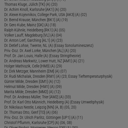
Thomas Kluge, Jülich [TK] (A) (20)
Dr. Achim Knoll, Karlsruhe [AK1] (A) (20)
Dr. Alexei Kojevnikov, College Park, USA [AK3] (A) (02)
Dr. Bernd Krause, München [BK1] (A) (19)
Dr. Gero Kube, Mainz [GK] (A) (18)
Ralph Kühnle, Heidelberg [RK1] (A) (05)
Volker Lauff, Magdeburg [VL] (A) (04)
Dr. Anton Lerf, Garching [AL1] (A) (23)
Dr. Detlef Lohse, Twente, NL (A) (Essay Sonolumineszenz)
Priv.-Doz. Dr. Axel Lorke, München [AL] (A) (20)
Prof. Dr. Jan Louis, Halle (A) (Essay Stringtheorie)
Dr. Andreas Markwitz, Lower Hutt, NZ [AM1] (A) (21)
Holger Mathiszik, Celle [HM3] (A) (29)
Dr. Dirk Metzger, Mannheim [DM] (A) (07)
Dr. Rudi Michalak, Dresden [RM1] (A) (23; Essay Tieftemperaturphysik)
Günter Milde, Dresden [GM1] (A) (12)
Helmut Milde, Dresden [HM1] (A) (09)
Marita Milde, Dresden [MM2] (A) (12)
Prof. Dr. Andreas Müller, Trier [AM2] (A) (33)
Prof. Dr. Karl Otto Münnich, Heidelberg (A) (Essay Umweltphysik)
Dr. Nikolaus Nestle, Leipzig [NN] (A, B) (05, 20)
Dr. Thomas Otto, Genf [TO] (A) (06)
Priv.-Doz. Dr. Ulrich Parlitz, Göttingen [UP1] (A) (11)
Christof Pflumm, Karlsruhe [CP] (A) (06, 08)
Dr. Oliver Probst, Monterrey, Mexico [OP] (A) (30)