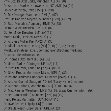
Priv.-Doz. Dr. Axel Lorke, München [AL] (A) (20)
Dr. Andreas Markwitz, Lower Hutt, NZ [AM1] (A) (21)
Holger Mathiszik, Celle [HM3] (A) (29)
Dr. Dirk Metzger, Mannheim [DM] (A) (07)
Prof. Dr. Karl von Meyenn, München [KVM] (A) (02)
Dr. Rudi Michalak, Augsburg [RM1] (A) (23)
Helmut Milde, Dresden [HM1] (A) (09)
Günter Milde, Dresden [GM1] (A) (12)
Marita Milde, Dresden [MM2] (A) (12)
Dr. Andreas Müller, Kiel [AM2] (A) (33)
Dr. Nikolaus Nestle, Leipzig [NN] (A, B) (05, 20; Essays
Molekularstrahlepitaxie, Ober- und Grenzflächenphysik und
Rastersondenmikroskopie)
Dr. Thomas Otto, Genf [TO] (A) (06)
Dr. Ulrich Parlitz, Göttingen [UP1] (A) (11)
Christof Pflumm, Karlsruhe [CP] (A) (06, 08)
Dr. Oliver Probst, Monterrey, Mexico [OP] (A) (30)
Dr. Roland Andreas Puntigam, München [RAP] (A) (14)
Dr. Andrea Quintel, Stuttgart [AQ] (A) (Essay Nanoröhrchen)
Dr. Gunnar Radons, Mannheim [GR1] (A) (01, 02, 32)
Dr. Max Rauner, Weinheim [MR3] (A) (15; Essay Quanteninformatik)
Robert Raussendorf, München [RR1] (A) (19)
Ingrid Reiser, Manhattan, USA [IR] (A) (16)
Dr. Uwe Renner, Leipzig [UR] (A) (10)
Dr. Ursula Resch-Esser, Berlin [URE] (A) (21)