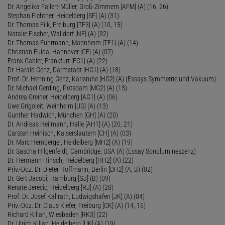
Dr. Angelika Fallert-Müller, Groß-Zimmern [AFM] (A) (16, 26)
Stephan Fichtner, Heidelberg [SF] (A) (31)
Dr. Thomas Filk, Freiburg [TF3] (A) (10, 15)
Natalie Fischer, Walldorf [NF] (A) (32)
Dr. Thomas Fuhrmann, Mannheim [TF1] (A) (14)
Christian Fulda, Hannover [CF] (A) (07)
Frank Gabler, Frankfurt [FG1] (A) (22)
Dr. Harald Genz, Darmstadt [HG1] (A) (18)
Prof. Dr. Henning Genz, Karlsruhe [HG2] (A) (Essays Symmetrie und Vakuum)
Dr. Michael Gerding, Potsdam [MG2] (A) (13)
Andrea Greiner, Heidelberg [AG1] (A) (06)
Uwe Grigoleit, Weinheim [UG] (A) (13)
Gunther Hadwich, München [GH] (A) (20)
Dr. Andreas Heilmann, Halle [AH1] (A) (20, 21)
Carsten Heinisch, Kaiserslautern [CH] (A) (03)
Dr. Marc Hemberger, Heidelberg [MH2] (A) (19)
Dr. Sascha Hilgenfeldt, Cambridge, USA (A) (Essay Sonolumineszenz)
Dr. Hermann Hinsch, Heidelberg [HH2] (A) (22)
Priv.-Doz. Dr. Dieter Hoffmann, Berlin [DH2] (A, B) (02)
Dr. Gert Jacobi, Hamburg [GJ] (B) (09)
Renate Jerecic, Heidelberg [RJ] (A) (28)
Prof. Dr. Josef Kallrath, Ludwigshafen [JK] (A) (04)
Priv.-Doz. Dr. Claus Kiefer, Freiburg [CK] (A) (14, 15)
Richard Kilian, Wiesbaden [RK3] (22)
Dr. Ulrich Kilian, Heidelberg [UK] (A) (19)