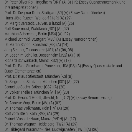
Dr. Peter Oliver Roll, Ingelheim [OR1] (A, B) (15; Essay Quantenmechanik und
ihre Interpretationen)
Prof. Dr. Siegmar Roth, Stuttgart [SR] (A) (Essay Nanoröhrchen)
Hans-Jörg Rutsch, Walldorf [HJR] (A) (29)
Dr. Margit Sarstedt, Leuven, B [MS2] (A) (25)
Rolf Sauermost, Waldkirch [RS1] (A) (02)
Matthias Schemmel, Berlin [MS4] (A) (02)
Michael Schmid, Stuttgart [MS5] (A) (Essay Nanoröhrchen)
Dr. Martin Schön, Konstanz [MS] (A) (14)
Jörg Schuler, Taunusstein [JS1] (A) (06, 08)
Dr. Joachim Schüller, Dossenheim [JS2] (A) (10)
Richard Schwalbach, Mainz [RS2] (A) (17)
Prof. Dr. Paul Steinhardt, Princeton, USA [PS] (A) (Essay Quasikristalle und
Quasi-Elementarzellen)
Prof. Dr. Klaus Stierstadt, München [KS] (B)
Dr. Siegmund Stintzing, München [SS1] (A) (22)
Cornelius Suchy, Brüssel [CS2] (A) (20)
Dr. Volker Theileis, München [VT] (A) (20)
Prof. Dr. Gerald 't Hooft, Utrecht, NL [GT2] (A) (Essay Renormierung)
Dr. Annette Vogt, Berlin [AV] (A) (02)
Dr. Thomas Volkmann, Köln [TV] (A) (20)
Rolf vom Stein, Köln [RVS] (A) (29)
Patrick Voss-de Haan, Mainz [PVDH] (A) (17)
Dr. Thomas Wagner, Heidelberg [TW2] (A) (29)
Dr. Hildegard Wasmuth-Fries, Ludwigshafen [HWF] (A) (26)