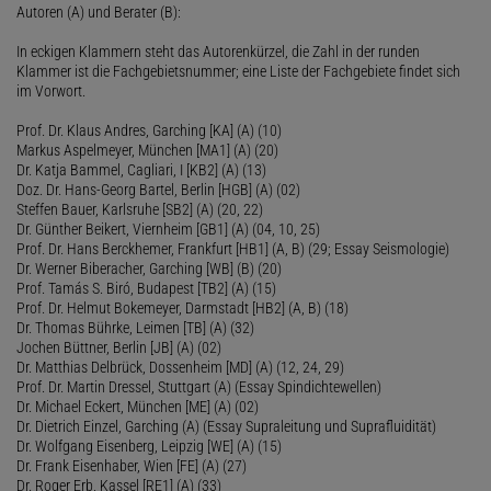
Autoren (A) und Berater (B):
In eckigen Klammern steht das Autorenkürzel, die Zahl in der runden
Klammer ist die Fachgebietsnummer; eine Liste der Fachgebiete findet sich
im Vorwort.
Prof. Dr. Klaus Andres, Garching [KA] (A) (10)
Markus Aspelmeyer, München [MA1] (A) (20)
Dr. Katja Bammel, Cagliari, I [KB2] (A) (13)
Doz. Dr. Hans-Georg Bartel, Berlin [HGB] (A) (02)
Steffen Bauer, Karlsruhe [SB2] (A) (20, 22)
Dr. Günther Beikert, Viernheim [GB1] (A) (04, 10, 25)
Prof. Dr. Hans Berckhemer, Frankfurt [HB1] (A, B) (29; Essay Seismologie)
Dr. Werner Biberacher, Garching [WB] (B) (20)
Prof. Tamás S. Biró, Budapest [TB2] (A) (15)
Prof. Dr. Helmut Bokemeyer, Darmstadt [HB2] (A, B) (18)
Dr. Thomas Bührke, Leimen [TB] (A) (32)
Jochen Büttner, Berlin [JB] (A) (02)
Dr. Matthias Delbrück, Dossenheim [MD] (A) (12, 24, 29)
Prof. Dr. Martin Dressel, Stuttgart (A) (Essay Spindichtewellen)
Dr. Michael Eckert, München [ME] (A) (02)
Dr. Dietrich Einzel, Garching (A) (Essay Supraleitung und Suprafluidität)
Dr. Wolfgang Eisenberg, Leipzig [WE] (A) (15)
Dr. Frank Eisenhaber, Wien [FE] (A) (27)
Dr. Roger Erb, Kassel [RE1] (A) (33)