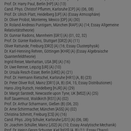
Prof. Dr. Harry Paul, Berlin [HP] (A) (13)
Cand. Phys. Christof Pflumm, Karlsruhe [CP] (A) (06, 08)
Prof. Dr. Ulrich Platt, Heidelberg [UP] (A) (Essay Atmosphäre)
Dr. Oliver Probst, Monterrey, Mexico [OP] (A) (30)
Dr. Roland Andreas Puntigam, München [RAP] (A) (14; Essay Allgemeine
Relativitätstheorie)
Dr. Gunnar Radons, Mannheim [GR1] (A) (01, 02, 32)
Prof. Dr. Günter Radons, Stuttgart [GR2] (A) (11)
Oliver Rattunde, Freiburg [OR2] (A) (16; Essay Clusterphysik)
Dr. Karl-Henning Rehren, Göttingen [KHR] (A) (Essay Algebraische
Quantenfeldtheorie)
Ingrid Reiser, Manhattan, USA [IR] (A) (16)
Dr. Uwe Renner, Leipzig [UR] (A) (10)
Dr. Ursula Resch-Esser, Berlin [URE] (A) (21)
Prof. Dr. Hermann Rietschel, Karlsruhe [HR1] (A, B) (23)
Dr. Peter Oliver Roll, Mainz [OR1] (A, B) (04, 15; Essay Distributionen)
Hans-Jörg Rutsch, Heidelberg [HJR] (A) (29)
Dr. Margit Sarstedt, Newcastle upon Tyne, UK [MS2] (A) (25)
Rolf Sauermost, Waldkirch [RS1] (A) (02)
Prof. Dr. Arthur Scharmann, Gießen (B) (06, 20)
Dr. Arne Schirrmacher, München [AS5] (A) (02)
Christina Schmitt, Freiburg [CS] (A) (16)
Cand. Phys. Jörg Schuler, Karlsruhe [JS1] (A) (06, 08)
Dr. Joachim Schüller, Mainz [JS2] (A) (10; Essay Analytische Mechanik)
Prof. Dr. Heinz-Georg Schuster, Kiel [HGS] (A, B) (11; Essay Chaos)