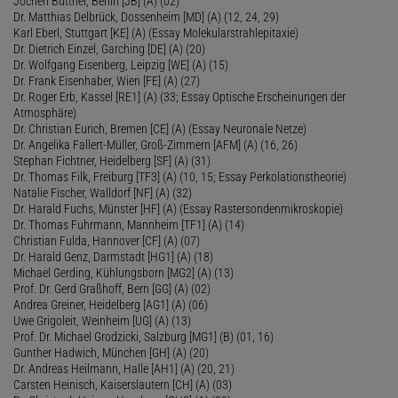
Jochen Büttner, Berlin [JB] (A) (02)
Dr. Matthias Delbrück, Dossenheim [MD] (A) (12, 24, 29)
Karl Eberl, Stuttgart [KE] (A) (Essay Molekularstrahlepitaxie)
Dr. Dietrich Einzel, Garching [DE] (A) (20)
Dr. Wolfgang Eisenberg, Leipzig [WE] (A) (15)
Dr. Frank Eisenhaber, Wien [FE] (A) (27)
Dr. Roger Erb, Kassel [RE1] (A) (33; Essay Optische Erscheinungen der
Atmosphäre)
Dr. Christian Eurich, Bremen [CE] (A) (Essay Neuronale Netze)
Dr. Angelika Fallert-Müller, Groß-Zimmern [AFM] (A) (16, 26)
Stephan Fichtner, Heidelberg [SF] (A) (31)
Dr. Thomas Filk, Freiburg [TF3] (A) (10, 15; Essay Perkolationstheorie)
Natalie Fischer, Walldorf [NF] (A) (32)
Dr. Harald Fuchs, Münster [HF] (A) (Essay Rastersondenmikroskopie)
Dr. Thomas Fuhrmann, Mannheim [TF1] (A) (14)
Christian Fulda, Hannover [CF] (A) (07)
Dr. Harald Genz, Darmstadt [HG1] (A) (18)
Michael Gerding, Kühlungsborn [MG2] (A) (13)
Prof. Dr. Gerd Graßhoff, Bern [GG] (A) (02)
Andrea Greiner, Heidelberg [AG1] (A) (06)
Uwe Grigoleit, Weinheim [UG] (A) (13)
Prof. Dr. Michael Grodzicki, Salzburg [MG1] (B) (01, 16)
Gunther Hadwich, München [GH] (A) (20)
Dr. Andreas Heilmann, Halle [AH1] (A) (20, 21)
Carsten Heinisch, Kaiserslautern [CH] (A) (03)