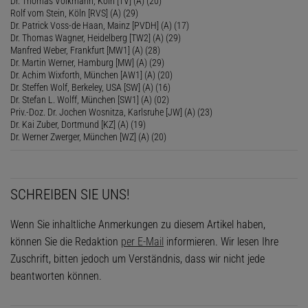
Dr. Thomas Volkmann, Köln [TV] (A) (20)
Rolf vom Stein, Köln [RVS] (A) (29)
Dr. Patrick Voss-de Haan, Mainz [PVDH] (A) (17)
Dr. Thomas Wagner, Heidelberg [TW2] (A) (29)
Manfred Weber, Frankfurt [MW1] (A) (28)
Dr. Martin Werner, Hamburg [MW] (A) (29)
Dr. Achim Wixforth, München [AW1] (A) (20)
Dr. Steffen Wolf, Berkeley, USA [SW] (A) (16)
Dr. Stefan L. Wolff, München [SW1] (A) (02)
Priv.-Doz. Dr. Jochen Wosnitza, Karlsruhe [JW] (A) (23)
Dr. Kai Zuber, Dortmund [KZ] (A) (19)
Dr. Werner Zwerger, München [WZ] (A) (20)
SCHREIBEN SIE UNS!
Wenn Sie inhaltliche Anmerkungen zu diesem Artikel haben,
können Sie die Redaktion
per E-Mail
informieren. Wir lesen Ihre
Zuschrift, bitten jedoch um Verständnis, dass wir nicht jede
beantworten können.