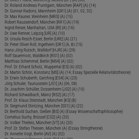
Dr. Roland Andreas Puntigam, München [RAP] (A) (14)
Dr. Gunnar Radons, Mannheim [GR1] (A) (01, 02, 32)
Dr. Max Rauner, Weinheim [MR3] (A) (15)
Robert Raussendorf, München [RR1] (A) (19)
Ingrid Reiser, Manhattan, USA [IR] (A) (16)
Dr. Uwe Renner, Leipzig [UR] (A) (10)
Dr. Ursula Resch-Esser, Berlin [URE] (A) (21)
Dr. Peter Oliver Roll, Ingelheim [OR1] (A, B) (15)
Hans-Jörg Rutsch, Walldorf [HJR] (A) (29)
Rolf Sauermost, Waldkirch [RS1] (A) (02)
Matthias Schemmel, Berlin [MS4] (A) (02)
Prof. Dr. Erhard Scholz, Wuppertal [ES] (A) (02)
Dr. Martin Schön, Konstanz [MS] (A) (14; Essay Spezielle Relativitätstheorie)
Dr. Erwin Schuberth, Garching [ES4] (A) (23)
Jörg Schuler, Taunusstein [JS1] (A) (06, 08)
Dr. Joachim Schüller, Dossenheim [JS2] (A) (10)
Richard Schwalbach, Mainz [RS2] (A) (17)
Prof. Dr. Klaus Stierstadt, München [KS] (B)
Dr. Siegmund Stintzing, München [SS1] (A) (22)
Dr. Berthold Suchan, Gießen [BS] (A) (Essay Wissenschaftsphilosophie)
Cornelius Suchy, Brüssel [CS2] (A) (20)
Dr. Volker Theileis, München [VT] (A) (20)
Prof. Dr. Stefan Theisen, München (A) (Essay Stringtheorie)
Dr. Annette Vogt, Berlin [AV] (A) (02)