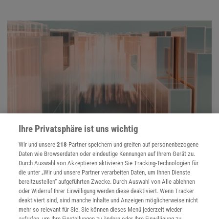
Ihre Privatsphäre ist uns wichtig
KÜNSTLICHE INTELLIGENZ
Wir und unsere
218
-Partner speichern und greifen auf personenbezogene
Daten wie Browserdaten oder eindeutige Kennungen auf Ihrem Gerät zu.
:
KI entwirft Experimente, die kein Mensch mehr
Durch Auswahl von Akzeptieren aktivieren Sie Tracking-Technologien für
versteht
die unter „Wir und unsere Partner verarbeiten Daten, um Ihnen Dienste
bereitzustellen“ aufgeführten Zwecke. Durch Auswahl von Alle ablehnen
Ein KI-Modell findet ein besseres Design für
oder Widerruf Ihrer Einwilligung werden diese deaktiviert. Wenn Tracker
Gravitationswellendetektoren. Doch niemand begreift, warum
deaktiviert sind, sind manche Inhalte und Anzeigen möglicherweise nicht
die KI-Lösung funktioniert.
mehr so relevant für Sie. Sie können dieses Menü jederzeit wieder
aufrufen, um Ihre Einstellungen zu ändern oder Ihre Einwilligung zu