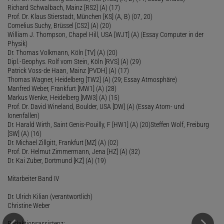
Richard Schwalbach, Mainz [RS2] (A) (17)
Prof. Dr. Klaus Stierstadt, München [KS] (A, B) (07, 20)
Cornelius Suchy, Brüssel [CS2] (A) (20)
William J. Thompson, Chapel Hill, USA [WJT] (A) (Essay Computer in der
Physik)
Dr. Thomas Volkmann, Köln [TV] (A) (20)
Dipl.-Geophys. Rolf vom Stein, Köln [RVS] (A) (29)
Patrick Voss-de Haan, Mainz [PVDH] (A) (17)
Thomas Wagner, Heidelberg [TW2] (A) (29; Essay Atmosphäre)
Manfred Weber, Frankfurt [MW1] (A) (28)
Markus Wenke, Heidelberg [MW3] (A) (15)
Prof. Dr. David Wineland, Boulder, USA [DW] (A) (Essay Atom- und
Ionenfallen)
Dr. Harald Wirth, Saint Genis-Pouilly, F [HW1] (A) (20)Steffen Wolf, Freiburg
[SW] (A) (16)
Dr. Michael Zillgitt, Frankfurt [MZ] (A) (02)
Prof. Dr. Helmut Zimmermann, Jena [HZ] (A) (32)
Dr. Kai Zuber, Dortmund [KZ] (A) (19)
Mitarbeiter Band IV
Dr. Ulrich Kilian (verantwortlich)
Christine Weber
Redaktionsassistenz: