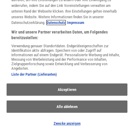
widerrufen, indem Sie auf den Link Voreinstellungen verwalten am
unteren Rand der Webseite klicken. Ihre Einstellungen gelten innerhalb
unseres Website. Weitere Informationen finden Sie in unserer
Datenschutzerklärung.
Datenschutz
Impressum
Wir und unsere Partner verarbeiten Daten, um Folgendes
bereitzustellen:
Verwendung genauer Standortdaten. Endgeräteeigenschaften zur
Identifikation aktiv abfragen. Speichern von oder Zugriff auf
Informationen auf einem Endgerät. Personalisierte Werbung und Inhalte,
Messung von Werbeleistung und der Performance von Inhalten,
Zielgruppenforschung sowie Entwicklung und Verbesserung von
Angeboten.
Liste der Partner (Lieferanten)
SCHWARZES LOCH IM LABOR
:
Hawking-Strahlung könnte einfacher entstehen
Akzeptieren
als gedacht
Hawking-Strahlung ist ein Schlüssel zum
Alle ablehnen
Informationsparadoxon Schwarzer Löcher. Ein optisches
Experiment zeigt, dass die Strahlung durch einen einfachen
Prozess entstehen könnte.
Zwecke anzeigen