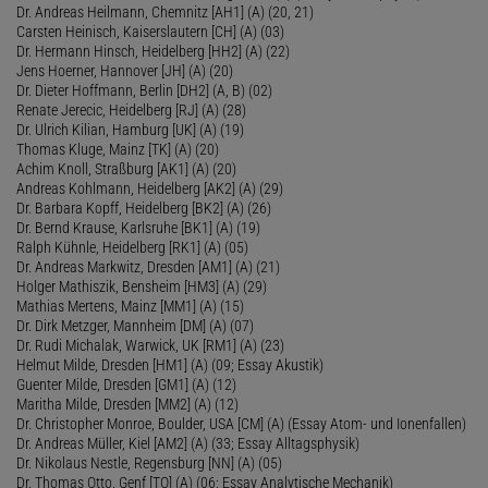
Dr. Andreas Heilmann, Chemnitz [AH1] (A) (20, 21)
Carsten Heinisch, Kaiserslautern [CH] (A) (03)
Dr. Hermann Hinsch, Heidelberg [HH2] (A) (22)
Jens Hoerner, Hannover [JH] (A) (20)
Dr. Dieter Hoffmann, Berlin [DH2] (A, B) (02)
Renate Jerecic, Heidelberg [RJ] (A) (28)
Dr. Ulrich Kilian, Hamburg [UK] (A) (19)
Thomas Kluge, Mainz [TK] (A) (20)
Achim Knoll, Straßburg [AK1] (A) (20)
Andreas Kohlmann, Heidelberg [AK2] (A) (29)
Dr. Barbara Kopff, Heidelberg [BK2] (A) (26)
Dr. Bernd Krause, Karlsruhe [BK1] (A) (19)
Ralph Kühnle, Heidelberg [RK1] (A) (05)
Dr. Andreas Markwitz, Dresden [AM1] (A) (21)
Holger Mathiszik, Bensheim [HM3] (A) (29)
Mathias Mertens, Mainz [MM1] (A) (15)
Dr. Dirk Metzger, Mannheim [DM] (A) (07)
Dr. Rudi Michalak, Warwick, UK [RM1] (A) (23)
Helmut Milde, Dresden [HM1] (A) (09; Essay Akustik)
Guenter Milde, Dresden [GM1] (A) (12)
Maritha Milde, Dresden [MM2] (A) (12)
Dr. Christopher Monroe, Boulder, USA [CM] (A) (Essay Atom- und Ionenfallen)
Dr. Andreas Müller, Kiel [AM2] (A) (33; Essay Alltagsphysik)
Dr. Nikolaus Nestle, Regensburg [NN] (A) (05)
Dr. Thomas Otto, Genf [TO] (A) (06; Essay Analytische Mechanik)