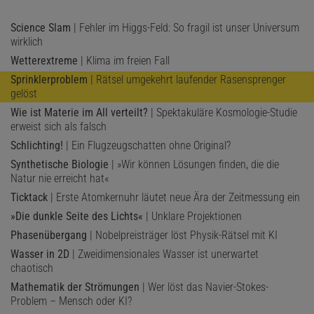
Science Slam
| Fehler im Higgs-Feld: So fragil ist unser Universum
wirklich
Wetterextreme
| Klima im freien Fall
Sprinklerproblem
| Rätsel umgekehrt laufender Rasensprenger
gelöst
Wie ist Materie im All verteilt?
| Spektakuläre Kosmologie-Studie
erweist sich als falsch
Schlichting!
| Ein Flugzeugschatten ohne Original?
Synthetische Biologie
| »Wir können Lösungen finden, die die
Natur nie erreicht hat«
Ticktack
| Erste Atomkernuhr läutet neue Ära der Zeitmessung ein
»Die dunkle Seite des Lichts«
| Unklare Projektionen
Phasenübergang
| Nobelpreisträger löst Physik-Rätsel mit KI
Wasser in 2D
| Zweidimensionales Wasser ist unerwartet
chaotisch
Mathematik der Strömungen
| Wer löst das Navier-Stokes-
Problem – Mensch oder KI?