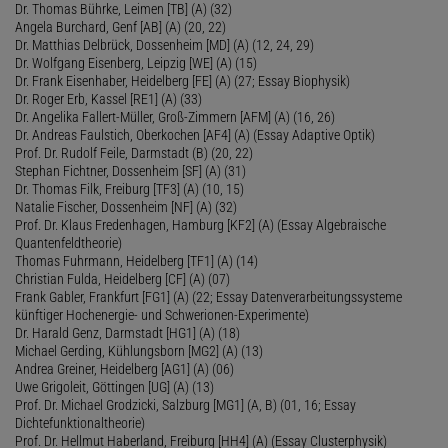
Dr. Thomas Bührke, Leimen [TB] (A) (32)
Angela Burchard, Genf [AB] (A) (20, 22)
Dr. Matthias Delbrück, Dossenheim [MD] (A) (12, 24, 29)
Dr. Wolfgang Eisenberg, Leipzig [WE] (A) (15)
Dr. Frank Eisenhaber, Heidelberg [FE] (A) (27; Essay Biophysik)
Dr. Roger Erb, Kassel [RE1] (A) (33)
Dr. Angelika Fallert-Müller, Groß-Zimmern [AFM] (A) (16, 26)
Dr. Andreas Faulstich, Oberkochen [AF4] (A) (Essay Adaptive Optik)
Prof. Dr. Rudolf Feile, Darmstadt (B) (20, 22)
Stephan Fichtner, Dossenheim [SF] (A) (31)
Dr. Thomas Filk, Freiburg [TF3] (A) (10, 15)
Natalie Fischer, Dossenheim [NF] (A) (32)
Prof. Dr. Klaus Fredenhagen, Hamburg [KF2] (A) (Essay Algebraische
Quantenfeldtheorie)
Thomas Fuhrmann, Heidelberg [TF1] (A) (14)
Christian Fulda, Heidelberg [CF] (A) (07)
Frank Gabler, Frankfurt [FG1] (A) (22; Essay Datenverarbeitungssysteme
künftiger Hochenergie- und Schwerionen-Experimente)
Dr. Harald Genz, Darmstadt [HG1] (A) (18)
Michael Gerding, Kühlungsborn [MG2] (A) (13)
Andrea Greiner, Heidelberg [AG1] (A) (06)
Uwe Grigoleit, Göttingen [UG] (A) (13)
Prof. Dr. Michael Grodzicki, Salzburg [MG1] (A, B) (01, 16; Essay
Dichtefunktionaltheorie)
Prof. Dr. Hellmut Haberland, Freiburg [HH4] (A) (Essay Clusterphysik)